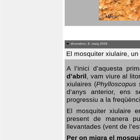
divendres, 8. maig 2026
El mosquiter xiulaire, u
A l’inici d’aquesta pr
d’abril
, vam viure al li
xiulaires (
Phylloscopus s
d’anys anterior, ens s
progressiu a la freqüènc
El mosquiter xiulaire 
present de manera pun
llevantades (vent de l’est
Per on migra el mosquit