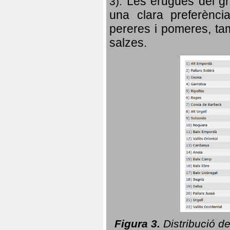
Les erugues del gr
3).
una clara preferència
pereres i pomeres, tam
salzes.
Figura 3.
Distribució d