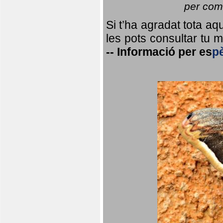
per coma
Si t’ha agradat tota a
les pots consultar tu ma
--
Informació per
es
p