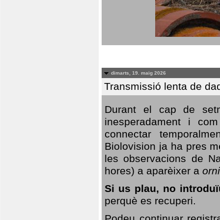
dimarts, 19. maig 2026
Transmissió lenta de da
Durant el cap de setm
inesperadament i com 
connectar temporalme
Biolovision ja ha pres 
les observacions de Na
hores) a aparèixer a
orni
Si us plau, no introd
perquè es recuperi.
Podeu continuar registr