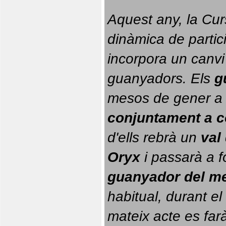
Aquest any, la Cur
dinàmica de partici
incorpora un canvi
guanyadors. 
Els 
g
conjuntament a 
d'ells rebrà un 
val
Oryx
 i passarà a f
guanyador del m
habitual, durant el 
mateix acte es farà