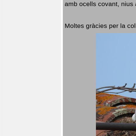
amb ocells covant, nius a
Moltes gràcies per la col