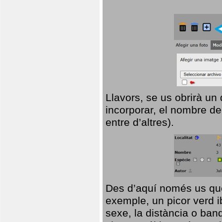
Llavors, se us obrirà un
incorporar, el nombre de
entre d’altres).
Des d’aquí només us que
exemple, un picor verd ib
sexe, la distància o ba