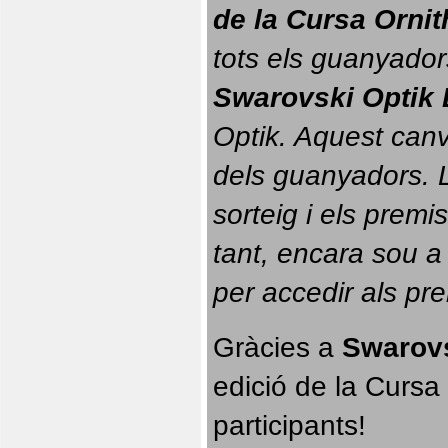
de la Cursa Orni
tots els guanyador
Swarovski Optik 
Optik. 
Aquest canvi
dels guanyadors. La
sorteig i els prem
tant, encara sou a
per accedir als pr
Gràcies a 
Swarovs
edició de la Cursa 
participants!