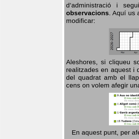
d’administració i se
observacions
. Aquí us 
modificar:
Aleshores, si cliqueu s
realitzades en aquest i
del quadrat amb el llap
cens on volem afegir un
En aquest punt, per af