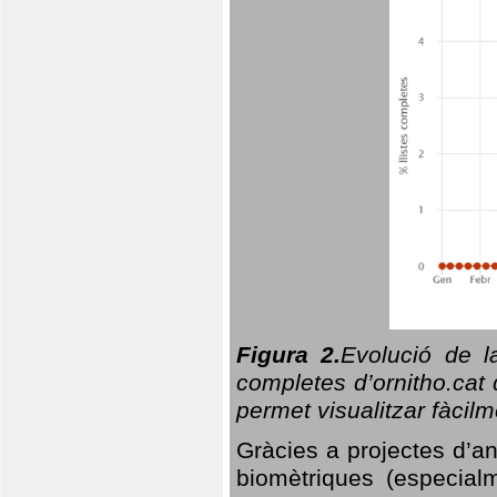
Figura 2.
Evolució de l
completes d’ornitho.cat 
permet visualitzar fàcilm
Gràcies a projectes d’a
biomètriques (especialm