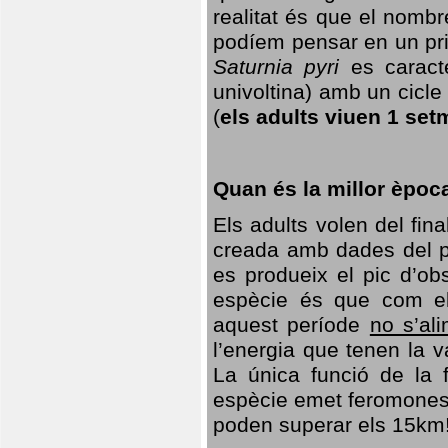
realitat és que el nomb
podíem pensar en un princ
Saturnia pyri
es caracte
univoltina) amb un cicle 
(
els adults viuen 1 set
Quan és la millor èpoc
Els adults volen del fin
creada amb dades del po
es produeix el pic d’ob
espècie és que com el
aquest període
no s’al
l’energia que tenen la 
La única funció de la f
espècie emet feromones
poden superar els 15km