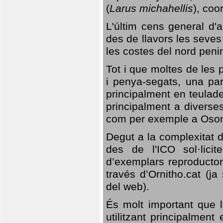
(
Larus michahellis
), coo
L'últim cens general d'a
des de llavors les seves
les costes del nord peni
Tot i que moltes de les p
i penya-segats, una par
principalment en teulad
principalment a diverses
com per exemple a Oso
Degut a la complexitat d
des de l'ICO sol·lici
d’exemplars reproductor
través d’Ornitho.cat (ja
del web).
És molt important que 
utilitzant principalment