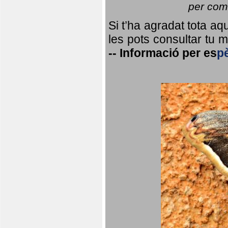
per coma
Si t’ha agradat tota a
les pots consultar tu ma
--
Informació per
es
p