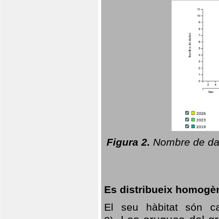
Figura 2.
Nombre de dad
Es distribueix homogè
El seu hàbitat són c