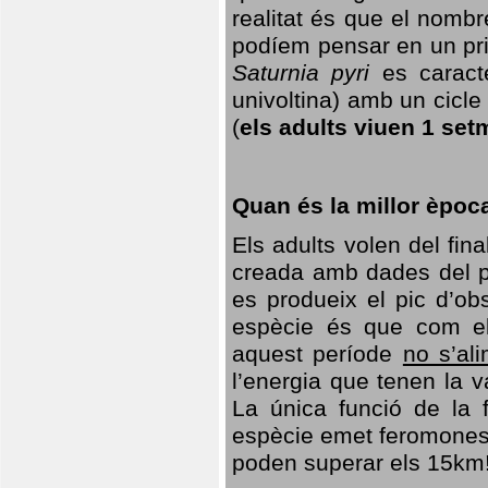
realitat és que el nomb
podíem pensar en un princ
Saturnia pyri
es caracte
univoltina) amb un cicle 
(
els adults viuen 1 set
Quan és la millor èpoc
Els adults volen del fin
creada amb dades del po
es produeix el pic d’ob
espècie és que com el
aquest període
no s’al
l’energia que tenen la 
La única funció de la f
espècie emet feromones
poden superar els 15km