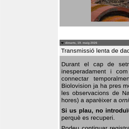
dimarts, 19. maig 2026
Transmissió lenta de da
Durant el cap de setm
inesperadament i com 
connectar temporalme
Biolovision ja ha pres 
les observacions de Na
hores) a aparèixer a
orni
Si us plau, no introd
perquè es recuperi.
Podeu continuar registr