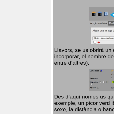
Llavors, se us obrirà un
incorporar, el nombre de
entre d’altres).
Des d’aquí només us que
exemple, un picor verd ib
sexe, la distància o ba