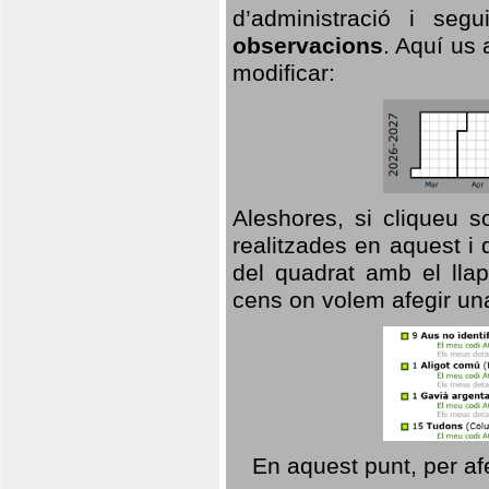
d’administració i se
observacions
. Aquí us 
modificar:
Aleshores, si cliqueu s
realitzades en aquest i
del quadrat amb el llap
cens on volem afegir un
En aquest punt, per af