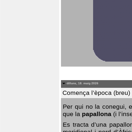
dilluns, 18. maig 2026
Comença l’època (breu) d
Per qui no la conegui, 
que la
papallona
(i l’in
Es tracta d’una papallo
meridional i nord d’Àfri