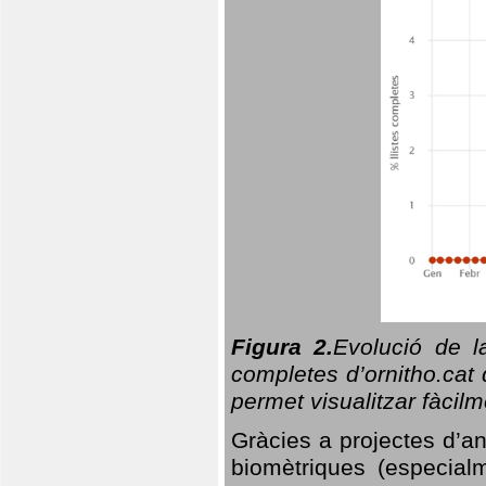
Figura 2.
Evolució de l
completes d’ornitho.cat 
permet visualitzar fàcilm
Gràcies a projectes d’a
biomètriques (especialm