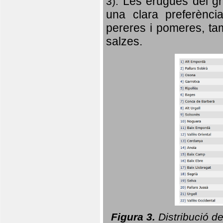
Les erugues del gr
3).
una clara preferència
pereres i pomeres, tam
salzes.
Figura 3.
Distribució d