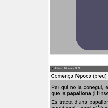
dilluns, 18. maig 2026
Comença l’època (breu) d
Per qui no la conegui, 
que la
papallona
(i l’in
Es tracta d’una papallo
meridional i nord d’Àfri