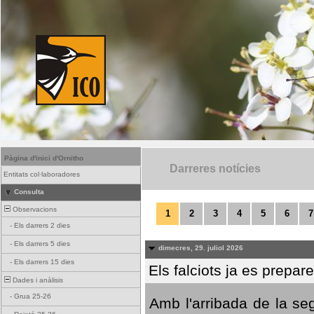
Pàgina d'inici d'Ornitho
Darreres notícies
Entitats col·laboradores
Consulta
Observacions
1
2
3
4
5
6
7
-
Els darrers 2 dies
-
Els darrers 5 dies
dimecres, 29. juliol 2026
-
Els darrers 15 dies
Els falciots ja es prepar
Dades i anàlisis
-
Grua 25-26
Amb l'arribada de la se