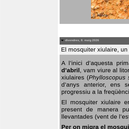
divendres, 8. maig 2026
El mosquiter xiulaire, u
A l’inici d’aquesta pr
d’abril
, vam viure al li
xiulaires (
Phylloscopus s
d’anys anterior, ens s
progressiu a la freqüènc
El mosquiter xiulaire 
present de manera pun
llevantades (vent de l’est
Per on migra el mosquit