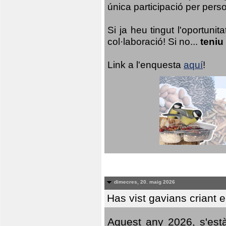
única participació per person
Si ja heu tingut l'oportuni
col·laboració! Si no...
teniu
Link a l'enquesta
aquí
!
dimecres, 20. maig 2026
Has vist gavians criant 
Aquest any 2026, s'est