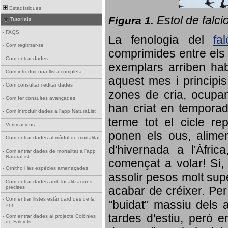
Estadístiques
Estol de falci
Figura 1.
Tutorials
-
FAQS
La fenologia del
fa
-
Com registrar-se
comprimides entre els o
-
Com entrar dades
exemplars arriben habi
-
Com introduir una llista completa
aquest mes i principis
-
Com consultar i editar dades
zones de cria, ocupan
-
Com fer consultes avançades
han criat en tempora
-
Com introduir dades a l'app NaturaList
terme tot el cicle rep
-
Verificacions
ponen els ous, alime
-
Com entrar dades al mòdul de mortalitat
d'hivernada a l'Àfric
-
Com entrar dades de mortalitat a l'app
NaturaList
començat a volar! Sí, 
-
Ornitho i les espècies amenaçades
assolir pesos molt supe
-
Com entrar dades amb localitzacions
precises
acabar de créixer. Per 
-
Com entrar llistes estàndard des de la
"buidat" massiu dels a
app
tardes d'estiu, però e
-
Com entrar dades al projecte Colònies
de Falciots