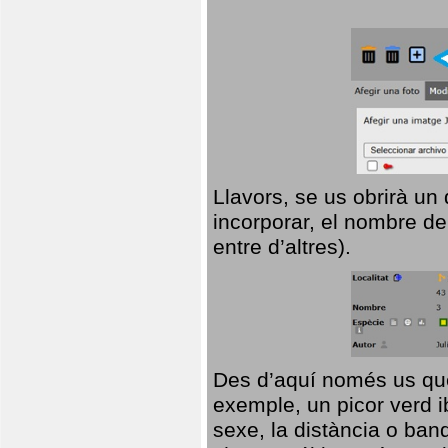
Llavors, se us obrirà un
incorporar, el nombre de
entre d’altres).
Des d’aquí només us que
exemple, un picor verd ib
sexe, la distància o ba