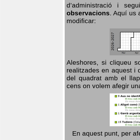
d’administració i se
observacions
. Aquí us 
modificar:
Aleshores, si cliqueu s
realitzades en aquest i
del quadrat amb el llap
cens on volem afegir un
En aquest punt, per af