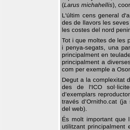
(
Larus michahellis
), coo
L'últim cens general d'a
des de llavors les seves
les costes del nord peni
Tot i que moltes de les p
i penya-segats, una par
principalment en teulad
principalment a diverses
com per exemple a Oso
Degut a la complexitat d
des de l'ICO sol·lici
d’exemplars reproductor
través d’Ornitho.cat (ja
del web).
És molt important que 
utilitzant principalment