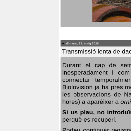
dimarts, 19. maig 2026
Transmissió lenta de da
Durant el cap de setm
inesperadament i com 
connectar temporalme
Biolovision ja ha pres 
les observacions de Na
hores) a aparèixer a
orni
Si us plau, no introd
perquè es recuperi.
Podeu continuar registr