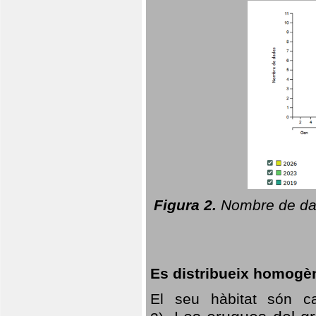
Figura 2.
Nombre de dad
Es distribueix homogè
El seu hàbitat són c