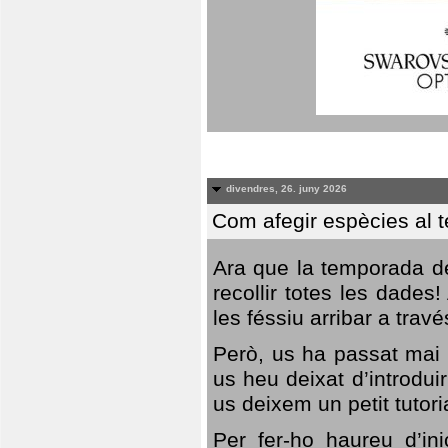
divendres, 26. juny 2026
Com afegir espècies al 
Ara que la temporada de
recollir totes les dades
les féssiu arribar a trav
Però, us ha passat mai 
us heu deixat d’introdu
us deixem un petit tutor
Per fer-ho haureu d’in