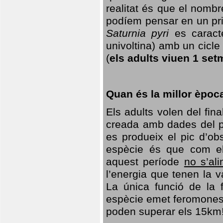
realitat és que el nomb
podíem pensar en un princ
Saturnia pyri
es caracte
univoltina) amb un cicle 
(
els adults viuen 1 set
Quan és la millor èpoc
Els adults volen del fin
creada amb dades del po
es produeix el pic d’ob
espècie és que com el
aquest període
no s’al
l’energia que tenen la 
La única funció de la f
espècie emet feromones
poden superar els 15km