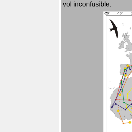
vol inconfusible.