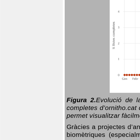
Figura 2.
Evolució de l
completes d’ornitho.cat 
permet visualitzar fàcilm
Gràcies a projectes d’a
biomètriques (especialm