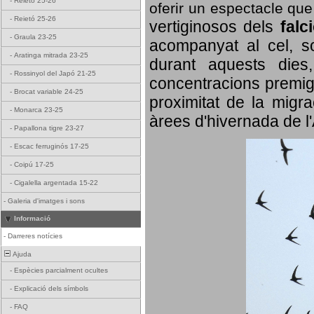
-
Reietó 25-26
oferir un espectacle qu
-
Reietó 25-26
vertiginosos dels
falc
-
Graula 23-25
acompanyat al cel, so
-
Aratinga mitrada 23-25
durant aquests dies
-
Rossinyol del Japó 21-25
concentracions premigr
-
Brocat variable 24-25
proximitat de la migra
-
Monarca 23-25
àrees d'hivernada de l
-
Papallona tigre 23-27
-
Escac ferruginós 17-25
-
Coipú 17-25
-
Cigalella argentada 15-22
-
Galeria d'imatges i sons
Informació
-
Darreres notícies
Ajuda
-
Espècies parcialment ocultes
-
Explicació dels símbols
-
FAQ