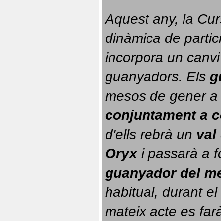
Aquest any, la Cur
dinàmica de partici
incorpora un canvi
guanyadors. 
Els 
g
conjuntament a 
d'ells rebrà un 
val
Oryx
 i passarà a f
guanyador del m
habitual, durant el 
mateix acte es farà