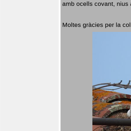
amb ocells covant, nius a
Moltes gràcies per la col