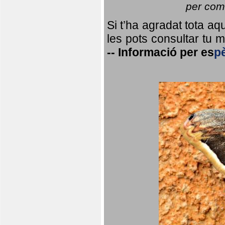
per coma
Si t’ha agradat tota a
les pots consultar tu ma
--
Informació per
es
p