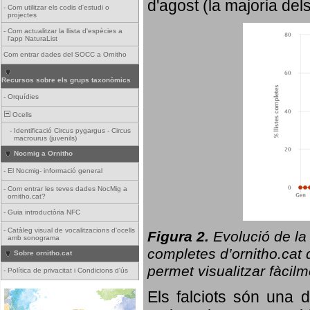
d'agost (la majoria del
-
Com utilitzar els codis d'estudi o
projectes
-
Com actualitzar la llista d'espècies a
l'app NaturaList
Com entrar dades del SOCC a Ornitho
Recursos sobre els grups taxonòmics
-
Orquídies
Ocells
-
Identificació Circus pygargus - Circus
macrourus (juvenils)
Nocmig a Ornitho
-
El Nocmig- informació general
-
Com entrar les teves dades NocMig a
ornitho.cat?
-
Guia introductòria NFC
-
Catàleg visual de vocalitzacions d'ocells
Figura 2.
Evolució de la
amb sonograma
completes d’ornitho.cat q
Sobre ornitho.cat
permet visualitzar fàcilm
-
Política de privacitat i Condicions d'ús
Els falciots són una 