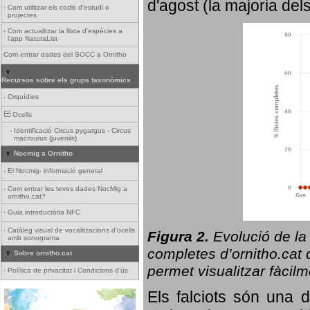
d'agost (la majoria del
-
Com utilitzar els codis d'estudi o
projectes
-
Com actualitzar la llista d'espècies a
l'app NaturaList
Com entrar dades del SOCC a Ornitho
Recursos sobre els grups taxonòmics
-
Orquídies
Ocells
-
Identificació Circus pygargus - Circus
macrourus (juvenils)
Nocmig a Ornitho
-
El Nocmig- informació general
-
Com entrar les teves dades NocMig a
ornitho.cat?
-
Guia introductòria NFC
-
Catàleg visual de vocalitzacions d'ocells
Figura 2.
Evolució de la
amb sonograma
completes d’ornitho.cat q
Sobre ornitho.cat
permet visualitzar fàcilm
-
Política de privacitat i Condicions d'ús
Els falciots són una 