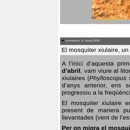
divendres, 8. maig 2026
El mosquiter xiulaire, u
A l’inici d’aquesta pr
d’abril
, vam viure al li
xiulaires (
Phylloscopus s
d’anys anterior, ens s
progressiu a la freqüènc
El mosquiter xiulaire 
present de manera pun
llevantades (vent de l’est
Per on migra el mosquit