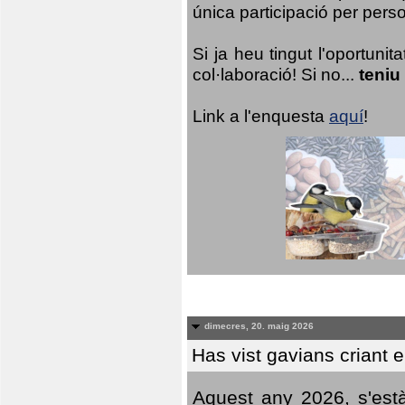
única participació per person
Si ja heu tingut l'oportuni
col·laboració! Si no...
teniu
Link a l'enquesta
aquí
!
dimecres, 20. maig 2026
Has vist gavians criant 
Aquest any 2026, s'est