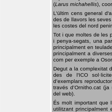
(
Larus michahellis
), coo
L'últim cens general d'a
des de llavors les seves
les costes del nord peni
Tot i que moltes de les p
i penya-segats, una par
principalment en teulad
principalment a diverses
com per exemple a Oso
Degut a la complexitat d
des de l'ICO sol·lici
d’exemplars reproductor
través d’Ornitho.cat (ja
del web).
És molt important que 
utilitzant principalment