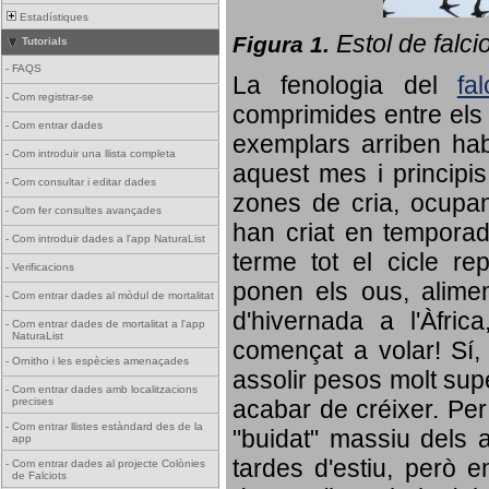
Estadístiques
Estol de falci
Figura 1.
Tutorials
-
FAQS
La fenologia del
fa
-
Com registrar-se
comprimides entre els o
-
Com entrar dades
exemplars arriben habi
-
Com introduir una llista completa
aquest mes i principis
-
Com consultar i editar dades
zones de cria, ocupan
-
Com fer consultes avançades
han criat en tempora
-
Com introduir dades a l'app NaturaList
terme tot el cicle rep
-
Verificacions
ponen els ous, alime
-
Com entrar dades al mòdul de mortalitat
d'hivernada a l'Àfric
-
Com entrar dades de mortalitat a l'app
NaturaList
començat a volar! Sí, 
-
Ornitho i les espècies amenaçades
assolir pesos molt supe
-
Com entrar dades amb localitzacions
precises
acabar de créixer. Per 
-
Com entrar llistes estàndard des de la
"buidat" massiu dels a
app
tardes d'estiu, però e
-
Com entrar dades al projecte Colònies
de Falciots