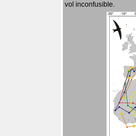
vol inconfusible.