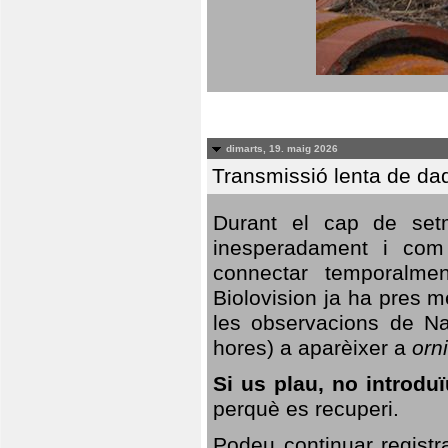
dimarts, 19. maig 2026
Transmissió lenta de da
Durant el cap de setm
inesperadament i com 
connectar temporalme
Biolovision ja ha pres 
les observacions de Na
hores) a aparèixer a
orni
Si us plau, no introd
perquè es recuperi.
Podeu continuar registr