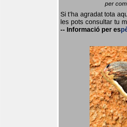
per coma
Si t’ha agradat tota a
les pots consultar tu ma
--
Informació per
es
p