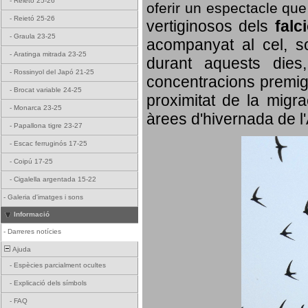
-
Reietó 25-26
oferir un espectacle qu
-
Reietó 25-26
vertiginosos dels
falc
-
Graula 23-25
acompanyat al cel, so
-
Aratinga mitrada 23-25
durant aquests dies
-
Rossinyol del Japó 21-25
concentracions premigr
-
Brocat variable 24-25
proximitat de la migra
-
Monarca 23-25
àrees d'hivernada de l
-
Papallona tigre 23-27
-
Escac ferruginós 17-25
-
Coipú 17-25
-
Cigalella argentada 15-22
-
Galeria d'imatges i sons
Informació
-
Darreres notícies
Ajuda
-
Espècies parcialment ocultes
-
Explicació dels símbols
-
FAQ