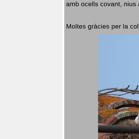
amb ocells covant, nius a
Moltes gràcies per la col