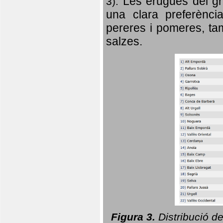
Les erugues del gr
3).
una clara preferència
pereres i pomeres, tam
salzes.
Figura 3.
Distribució d