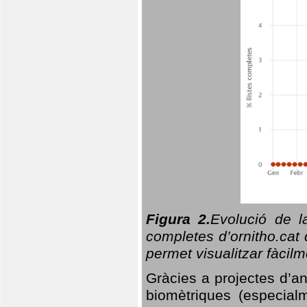
Figura 2.
Evolució de l
completes d’ornitho.cat 
permet visualitzar fàcilm
Gràcies a projectes d’a
biomètriques (especialm