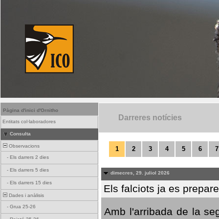
Pàgina d'inici d'Ornitho
Darreres notícies
Entitats col·laboradores
Consulta
Observacions
1
2
3
4
5
6
7
-
Els darrers 2 dies
-
Els darrers 5 dies
dimecres, 29. juliol 2026
-
Els darrers 15 dies
Els falciots ja es prepar
Dades i anàlisis
-
Grua 25-26
Amb l'arribada de la se