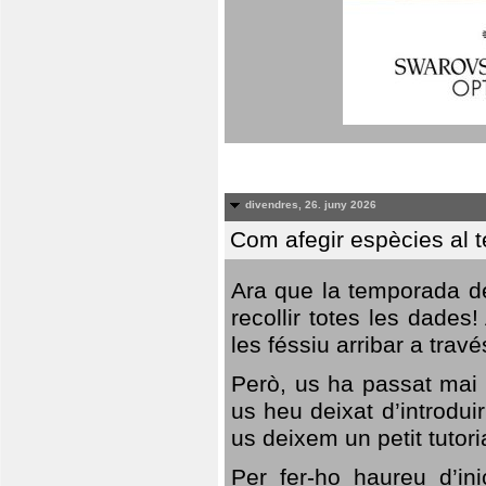
divendres, 26. juny 2026
Com afegir espècies al 
Ara que la temporada de
recollir totes les dades
les féssiu arribar a trav
Però, us ha passat mai 
us heu deixat d’introdu
us deixem un petit tutor
Per fer-ho haureu d’in