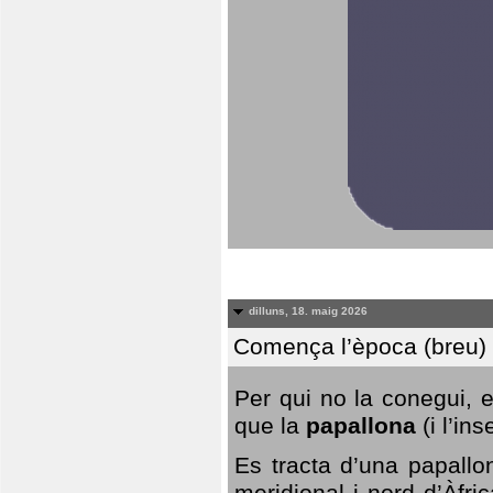
dilluns, 18. maig 2026
Comença l’època (breu) d
Per qui no la conegui, 
que la
papallona
(i l’in
Es tracta d’una papallo
meridional i nord d’Àfri