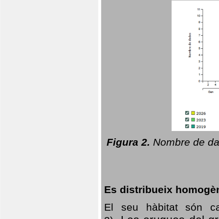
Figura 2.
Nombre de dad
Es distribueix homogè
El seu hàbitat són c