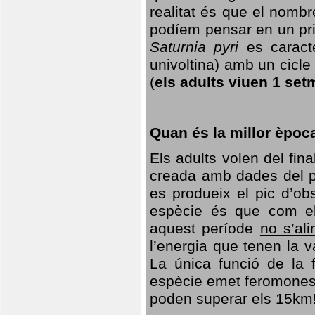
realitat és que el nomb
podíem pensar en un princ
Saturnia pyri
es caracte
univoltina) amb un cicle 
(
els adults viuen 1 set
Quan és la millor èpoc
Els adults volen del fin
creada amb dades del po
es produeix el pic d’ob
espècie és que com el
aquest període
no s’al
l’energia que tenen la 
La única funció de la f
espècie emet feromones
poden superar els 15km