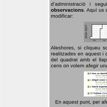
d’administració i se
observacions
. Aquí us 
modificar:
Aleshores, si cliqueu s
realitzades en aquest i
del quadrat amb el llap
cens on volem afegir un
En aquest punt, per af