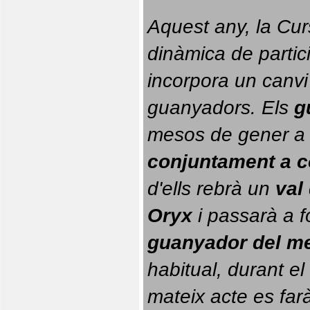
Aquest any, la Cur
dinàmica de partici
incorpora un canvi
guanyadors. 
Els 
g
conjuntament a 
d'ells rebrà un 
val
Oryx
 i passarà a f
guanyador del m
habitual, durant el 
mateix acte es farà