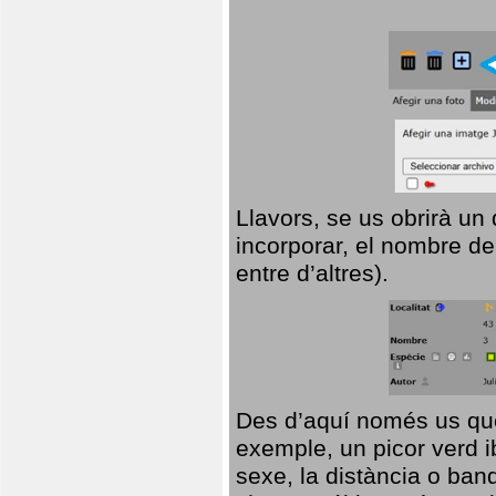
Llavors, se us obrirà un
incorporar, el nombre de
entre d’altres).
Des d’aquí només us que
exemple, un picor verd ib
sexe, la distància o ba