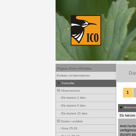
Pàgina d'inici d'Ornitho
Dar
Entitats col·laboradores
Consulta
Observacions
1
-
Els darrers 2 dies
-
Els darrers 5 dies
dimecres
-
Els darrers 15 dies
Els falciot
Dades i anàlisis
Amb l'arri
-
Grua 25-26
vertigino
durant aq