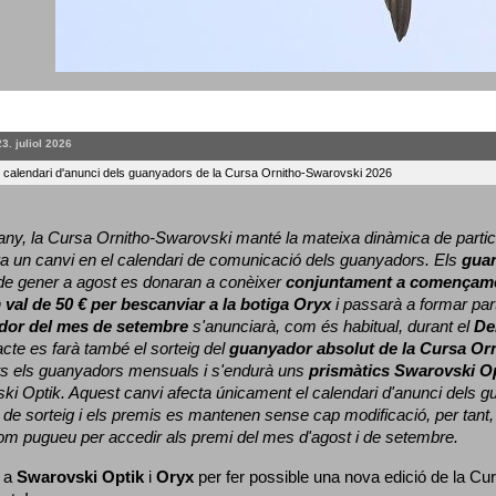
23. juliol 2026
l calendari d'anunci dels guanyadors de la Cursa Ornitho-Swarovski 2026
ny, la Cursa Ornitho-Swarovski manté la mateixa dinàmica de particip
a un canvi en el calendari de comunicació dels guanyadors. 
Els 
gua
e gener a agost es donaran a conèixer 
conjuntament a començame
 
val de 50 € per bescanviar a la botiga Oryx
 i passarà a formar part
dor del mes de setembre
 s'anunciarà, com és habitual, durant el 
De
cte es farà també el sorteig del 
guanyador absolut de la Cursa Or
ts els guanyadors mensuals i s'endurà uns 
prismàtics Swarovski O
ki Optik. 
Aquest canvi afecta únicament el calendari d'anunci dels gua
de sorteig i els premis es mantenen sense cap modificació, per tant,
com pugueu per accedir als premi del mes d'agost i de setembre.
 a 
Swarovski Optik
 i 
Oryx
 per fer possible una nova edició de la Cur