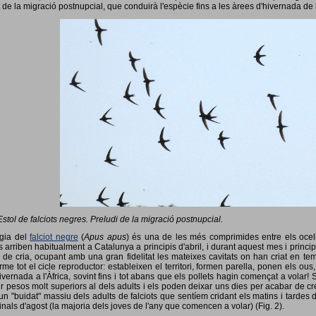
 de la migració postnupcial, que conduirà l'espècie fins a les àrees d'hivernada de 
Estol de falciots negres. Preludi de la migració postnupcial.
ogia del
falciot negre
(
Apus apus
) és una de les més comprimides entre els ocells
 arriben habitualment a Catalunya a principis d'abril, i durant aquest mes i princip
 de cria, ocupant amb una gran fidelitat les mateixes cavitats on han criat en 
rme tot el cicle reproductor: estableixen el territori, formen parella, ponen els ou
vernada a l'Àfrica, sovint fins i tot abans que els pollets hagin començat a volar! 
ir pesos molt superiors al dels adults i els poden deixar uns dies per acabar de créix
un "buidat" massiu dels adults de falciots que sentíem cridant els matins i tardes 
finals d'agost (la majoria dels joves de l'any que comencen a volar) (Fig. 2).