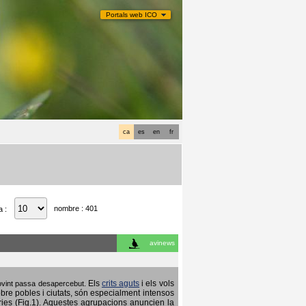
Portals web ICO
ca
es
en
fr
nombre : 401
a :
avinews
Els
crits aguts
i els vols
 sovint passa desapercebut.
obre pobles i ciutats, són especialment intensos
ries (Fig.1). Aquestes agrupacions anuncien la