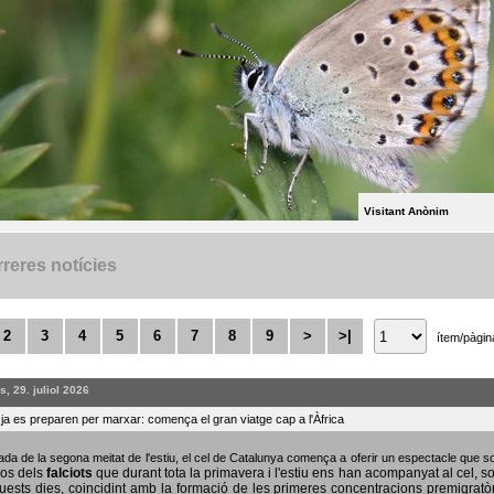
Visitant Anònim
reres notícies
2
3
4
5
6
7
8
9
>
>|
ítem/pàgin
, 29. juliol 2026
s ja es preparen per marxar: comença el gran viatge cap a l'Àfrica
bada de la segona meitat de l'estiu, el cel de Catalunya comença a oferir un espectacle que
sos dels
falciots
que durant tota la primavera i l'estiu ens han acompanyat al cel, s
uests dies, coincidint amb la formació de les primeres concentracions premigratò