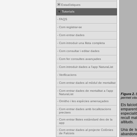
Estadístiques
Tutorials
-
FAQS
-
Com registrar-se
-
Com entrar dades
-
Com introduir una llista completa
-
Com consultar i editar dades
-
Com fer consultes avançades
-
Com introduir dades a l'app NaturaList
-
Verificacions
-
Com entrar dades al mòdul de mortalitat
-
Com entrar dades de mortalitat a l'app
Figura 2.
NaturaList
permet visu
-
Ornitho i les espècies amenaçades
Els falci
emparenta
-
Com entrar dades amb localitzacions
precises
especiali
recull ma
-
Com entrar llistes estàndard des de la
altituds.
app
Una de le
-
Com entrar dades al projecte Colònies
de Falciots
abandonen