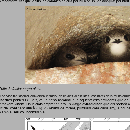
 tocar terra fins que visitin les colònies de cria per buscar un lloc adequat per nidif
Polls de falciot negre al niu.
l de vida tan singular converteix el falciot en un dels ocells més fascinants de la fauna eur
nostres pobles i ciutats, val la pena recordar que aquests crits estridents que anun
primavera vinent.
Els falciots emprenen ara un viatge extraordinari que els portarà a
rt del continent africà (Fig. 4) abans de tornar, puntuals com cada any, a ocup
 amb el seu vol inconfusible.