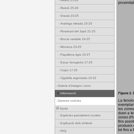
-
Reietó 25-26
proximitat
-
Reietó 25-26
-
Graula 23-25
-
Aratinga mitrada 23-25
-
Rossinyol del Japó 21-25
-
Brocat variable 24-25
-
Monarca 23-25
-
Papallona tigre 23-27
-
Escac ferruginós 17-25
-
Coipú 17-25
-
Cigalella argentada 15-22
-
Galeria d'imatges i sons
Figura 1.
Informació
La fenol
-
Darreres notícies
exemplars
Ajuda
les zones
duen a te
-
Espècies parcialment ocultes
zones d'hi
fins assol
-
Explicació dels símbols
produeix 
bé fins a 
-
FAQ