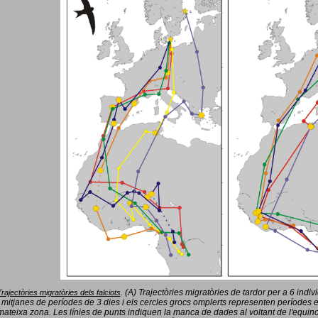
(A) Trajectòries migratòries de tardor per a 6 indi
Trajectòries migratòries dels falciots
.
 mitjanes de períodes de 3 dies i els cercles grocs omplerts representen períodes 
mateixa zona. Les línies de punts indiquen la manca de dades al voltant de l'equinoc