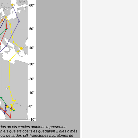
vidus on els cercles omplerts representen
en els que els ocells es quedaven 2 dies o més
ci de tardor. (B) Trajectòries migratòries de