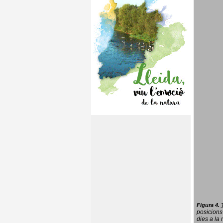
Figura 4.
posicions
dies a la 