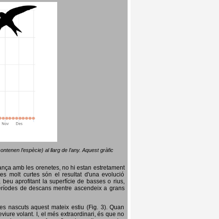
ntenen l’espècie) al llarg de l’any. Aquest gràfic
lança amb les orenetes, no hi estan estretament
es molt curtes són el resultat d'una evolució
, beu aprofitant la superfície de basses o rius,
nt períodes de descans mentre ascendeix a grans
es nascuts aquest mateix estiu (Fig. 3). Quan
iure volant. I, el més extraordinari, és que no