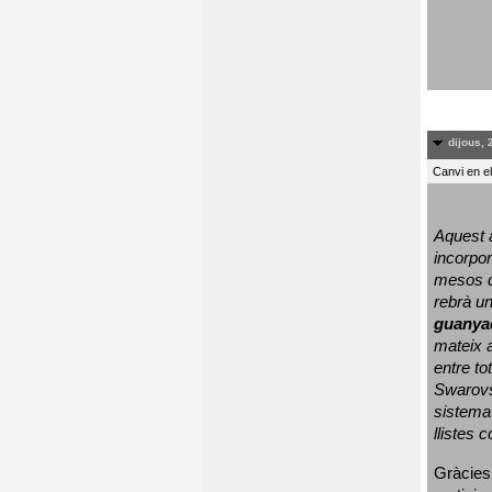
dijous, 
Canvi en e
Aquest a
incorpor
mesos d
rebrà un
guanya
mateix a
entre to
Swarovs
sistema 
llistes 
Gràcies