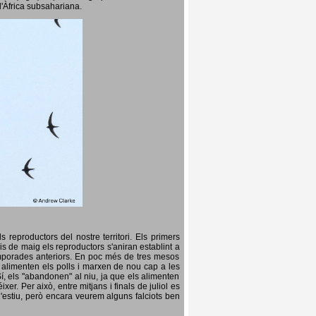
l'Àfrica subsahariana.
 reproductors del nostre territori. Els primers
is de maig els reproductors s'aniran establint a
temporades anteriors. En poc més de tres mesos
s, alimenten els polls i marxen de nou cap a les
Sí, els "abandonen" al niu, ja que els alimenten
er. Per això, entre mitjans i finals de juliol es
d'estiu, però encara veurem alguns falciots ben