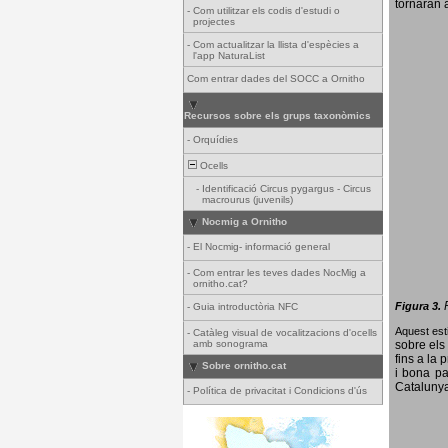
tornaran a
-
Com utilitzar els codis d'estudi o
projectes
-
Com actualitzar la llista d'espècies a
l'app NaturaList
Com entrar dades del SOCC a Ornitho
Recursos sobre els grups taxonòmics
-
Orquídies
Ocells
-
Identificació Circus pygargus - Circus
macrourus (juvenils)
Nocmig a Ornitho
-
El Nocmig- informació general
-
Com entrar les teves dades NocMig a
ornitho.cat?
Figura 3.
-
Guia introductòria NFC
Aquest esti
-
Catàleg visual de vocalitzacions d'ocells
amb sonograma
sobre els 
fins a la 
Sobre ornitho.cat
i bona pa
Catalunya
-
Política de privacitat i Condicions d'ús