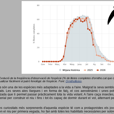
Evolució de la freqüència d’observació de l’espècie (% de llistes completes d’ornitho.cat que co
alitzar fàcilment el patró fenològic de l’espècie. Font:
Ornithollistes
.
ots són una de les espècies més adaptades a la vida a l'aire. Malgrat la seva semb
ts. Les seves ales llargues i en forma de falç, el cos aerodinàmic i unes pot
tzada que li permet passar pràcticament tota la vida volant. A l'aire caça insectes
terial per construir el niu i fins i tot és capaç de dormir durant el vol, alterna
s curiositats més sorprenents d'aquesta espècie té com a protagonistes els jov
 el niu per primera vegada, ho fan amb totes les habilitats necessàries per sobrev