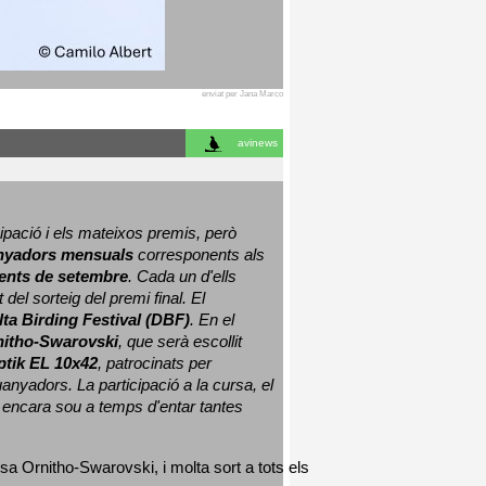
enviat per Jana Marco
avinews
ació i els mateixos premis, però 
nyadors mensuals
 corresponents als 
nts de setembre
. Cada un d'ells 
 del sorteig del premi final. 
El 
lta Birding Festival (DBF)
. En el 
nitho-Swarovski
, que serà escollit 
ptik EL 10x42
, patrocinats per 
nyadors. La participació a la cursa, el 
 encara sou a temps d'entar tantes 
sa Ornitho-Swarovski, i molta sort a tots els 