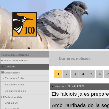
Pàgina d'inici d'Ornitho
Darreres notícies
Entitats col·laboradores
Consulta
Observacions
1
2
3
4
5
6
7
-
Els darrers 2 dies
-
Els darrers 5 dies
dimecres, 29. juliol 2026
-
Els darrers 15 dies
Els falciots ja es prepar
Dades i anàlisis
-
Grua 25-26
Amb l'arribada de la se