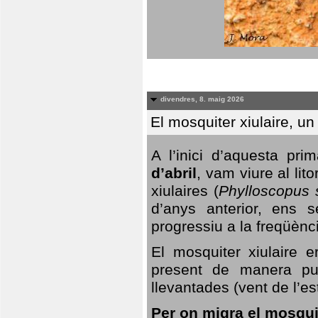
divendres, 8. maig 2026
El mosquiter xiulaire, u
A l’inici d’aquesta pr
d’abril
, vam viure al li
xiulaires (
Phylloscopus s
d’anys anterior, ens s
progressiu a la freqüènc
El mosquiter xiulaire 
present de manera pun
llevantades (vent de l’est
Per on migra el mosquit