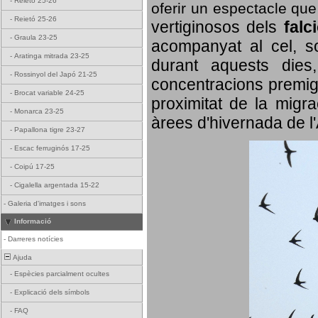
-
Reietó 25-26
oferir un espectacle qu
-
Reietó 25-26
vertiginosos dels
falc
-
Graula 23-25
acompanyat al cel, so
-
Aratinga mitrada 23-25
durant aquests dies
-
Rossinyol del Japó 21-25
concentracions premigr
-
Brocat variable 24-25
proximitat de la migra
-
Monarca 23-25
àrees d'hivernada de l
-
Papallona tigre 23-27
-
Escac ferruginós 17-25
-
Coipú 17-25
-
Cigalella argentada 15-22
-
Galeria d'imatges i sons
Informació
-
Darreres notícies
Ajuda
-
Espècies parcialment ocultes
-
Explicació dels símbols
-
FAQ