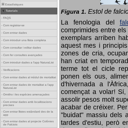
Estadístiques
Estol de falci
Figura 1.
Tutorials
-
FAQS
La fenologia del
fa
-
Com registrar-se
comprimides entre els o
-
Com entrar dades
exemplars arriben habi
-
Com introduir una llista completa
aquest mes i principis
-
Com consultar i editar dades
zones de cria, ocupan
-
Com fer consultes avançades
han criat en tempora
-
Com introduir dades a l'app NaturaList
terme tot el cicle rep
-
Verificacions
ponen els ous, alime
-
Com entrar dades al mòdul de mortalitat
d'hivernada a l'Àfric
-
Com entrar dades de mortalitat a l'app
NaturaList
començat a volar! Sí, 
-
Ornitho i les espècies amenaçades
assolir pesos molt supe
-
Com entrar dades amb localitzacions
precises
acabar de créixer. Per 
-
Com entrar llistes estàndard des de la
"buidat" massiu dels a
app
tardes d'estiu, però e
-
Com entrar dades al projecte Colònies
de Falciots