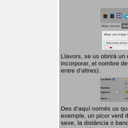
Llavors, se us obrirà un
incorporar, el nombre de
entre d’altres).
Des d’aquí només us que
exemple, un picor verd ib
sexe, la distància o ba