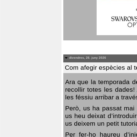
divendres, 26. juny 2026
Com afegir espècies al 
Ara que la temporada de
recollir totes les dades
les féssiu arribar a trav
Però, us ha passat mai 
us heu deixat d’introdu
us deixem un petit tutor
Per fer-ho haureu d’in