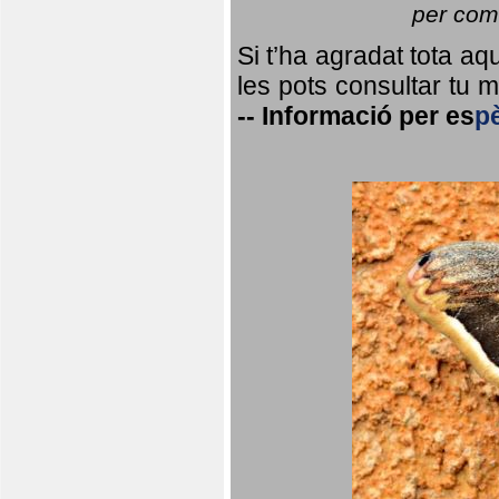
per coma
Si t’ha agradat tota a
les pots consultar tu ma
--
Informació per
es
p