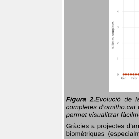
Figura 2.
Evolució de l
completes d’ornitho.cat 
permet visualitzar fàcilm
Gràcies a projectes d’a
biomètriques (especialm