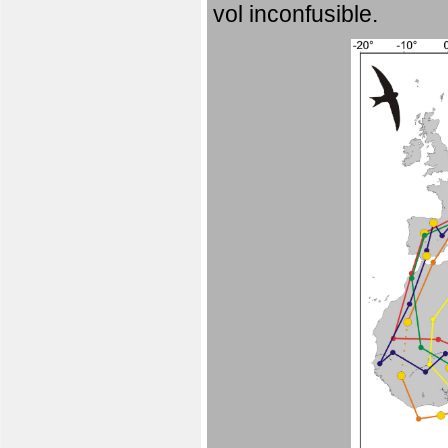
vol inconfusible.