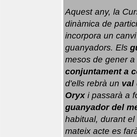
Aquest any, la Cur
dinàmica de partici
incorpora un canvi
guanyadors. 
Els 
g
conjuntament a 
d'ells rebrà un 
val
Oryx
 i passarà a f
guanyador del m
habitual, durant el 
mateix acte es farà