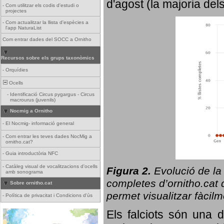
d'agost (la majoria del
-
Com utilitzar els codis d'estudi o
projectes
-
Com actualitzar la llista d'espècies a
l'app NaturaList
Com entrar dades del SOCC a Ornitho
Recursos sobre els grups taxonòmics
-
Orquídies
Ocells
-
Identificació Circus pygargus - Circus
macrourus (juvenils)
Nocmig a Ornitho
-
El Nocmig- informació general
-
Com entrar les teves dades NocMig a
ornitho.cat?
-
Guia introductòria NFC
-
Catàleg visual de vocalitzacions d'ocells
Figura 2.
Evolució de la
amb sonograma
completes d’ornitho.cat q
Sobre ornitho.cat
permet visualitzar fàcilm
-
Política de privacitat i Condicions d'ús
Els falciots són una 