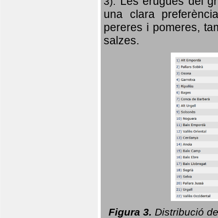
Les erugues del gr
3).
una clara preferència
pereres i pomeres, tam
salzes.
Figura 3.
Distribució d