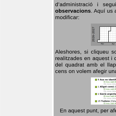
d’administració i se
observacions
. Aquí us 
modificar:
Aleshores, si cliqueu s
realitzades en aquest i
del quadrat amb el llap
cens on volem afegir un
En aquest punt, per af