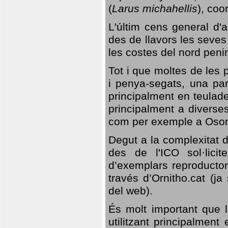
(
Larus michahellis
), coo
L'últim cens general d'a
des de llavors les seves
les costes del nord peni
Tot i que moltes de les p
i penya-segats, una par
principalment en teulad
principalment a diverses
com per exemple a Oso
Degut a la complexitat d
des de l'ICO sol·lici
d’exemplars reproductor
través d’Ornitho.cat (ja
del web).
És molt important que 
utilitzant principalment