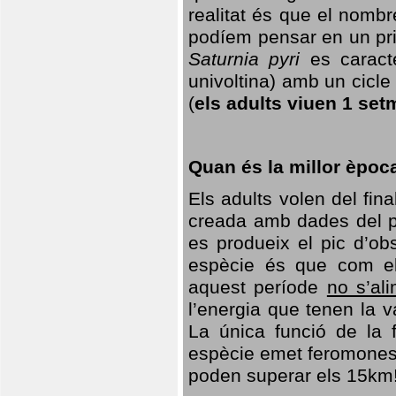
realitat és que el nomb
podíem pensar en un princ
Saturnia pyri
es caracte
univoltina) amb un cicle 
(
els adults viuen 1 set
Quan és la millor èpoc
Els adults volen del fin
creada amb dades del po
es produeix el pic d’ob
espècie és que com el
aquest període
no s’al
l’energia que tenen la 
La única funció de la f
espècie emet feromones
poden superar els 15km