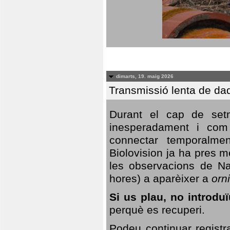
dimarts, 19. maig 2026
Transmissió lenta de da
Durant el cap de setm
inesperadament i com 
connectar temporalme
Biolovision ja ha pres 
les observacions de Na
hores) a aparèixer a
orni
Si us plau, no introd
perquè es recuperi.
Podeu continuar registr