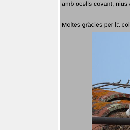
amb ocells covant, nius a
Moltes gràcies per la col