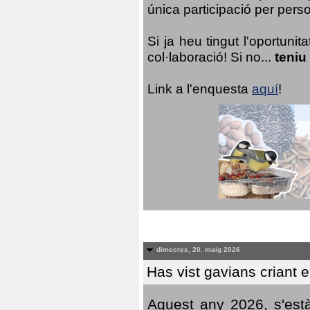
única participació per person
Si ja heu tingut l'oportuni
col·laboració! Si no...
teniu
Link a l'enquesta
aquí
!
dimecres, 20. maig 2026
Has vist gavians criant 
Aquest any 2026, s'est