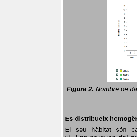
Figura 2.
Nombre de dad
Es distribueix homogè
El seu hàbitat són c