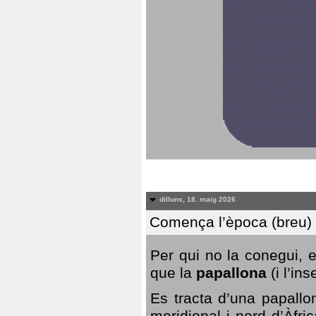
dilluns, 18. maig 2026
Comença l’època (breu) d
Per qui no la conegui, 
que la
papallona
(i l’in
Es tracta d’una papallo
meridional i nord d’Àfri