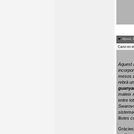
dijous, 
Canvi en e
Aquest a
incorpor
mesos d
rebrà un
guanya
mateix a
entre to
Swarovs
sistema 
llistes 
Gràcies