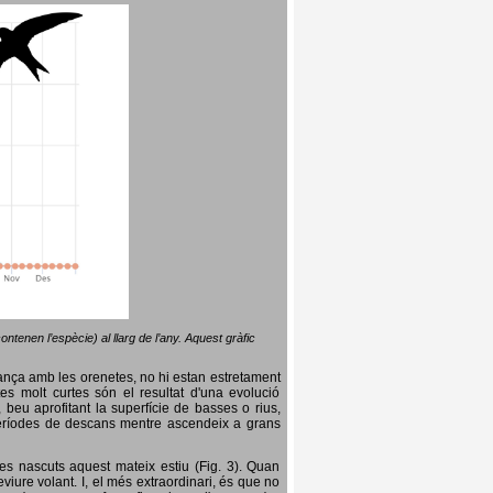
ntenen l’espècie) al llarg de l’any. Aquest gràfic
lança amb les orenetes, no hi estan estretament
es molt curtes són el resultat d'una evolució
, beu aprofitant la superfície de basses o rius,
nt períodes de descans mentre ascendeix a grans
es nascuts aquest mateix estiu (Fig. 3). Quan
iure volant. I, el més extraordinari, és que no