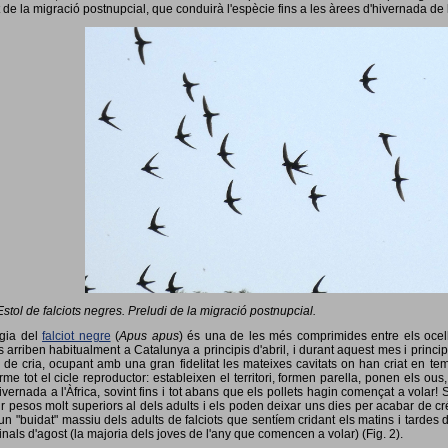
 de la migració postnupcial, que conduirà l'espècie fins a les àrees d'hivernada de 
Estol de falciots negres. Preludi de la migració postnupcial.
ogia del
falciot negre
(
Apus apus
) és una de les més comprimides entre els ocells
 arriben habitualment a Catalunya a principis d'abril, i durant aquest mes i princip
 de cria, ocupant amb una gran fidelitat les mateixes cavitats on han criat en 
rme tot el cicle reproductor: estableixen el territori, formen parella, ponen els ou
vernada a l'Àfrica, sovint fins i tot abans que els pollets hagin començat a volar! 
ir pesos molt superiors al dels adults i els poden deixar uns dies per acabar de créix
un "buidat" massiu dels adults de falciots que sentíem cridant els matins i tardes 
finals d'agost (la majoria dels joves de l'any que comencen a volar) (Fig. 2).