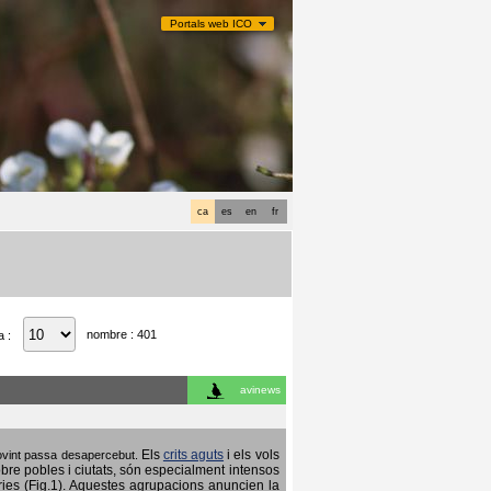
Portals web ICO
ca
es
en
fr
nombre : 401
a :
avinews
Els
crits aguts
i els vols
 sovint passa desapercebut.
obre pobles i ciutats, són especialment intensos
ries (Fig.1). Aquestes agrupacions anuncien la