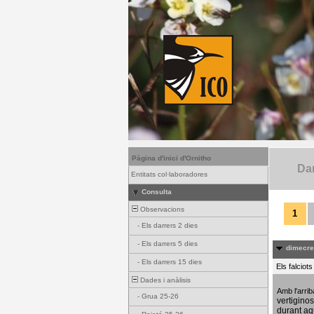
Pàgina d'inici d'Ornitho
Dar
Entitats col·laboradores
Consulta
Observacions
1
-
Els darrers 2 dies
-
Els darrers 5 dies
dimecres
-
Els darrers 15 dies
Els falciot
Dades i anàlisis
Amb l'arri
-
Grua 25-26
vertigino
durant aq