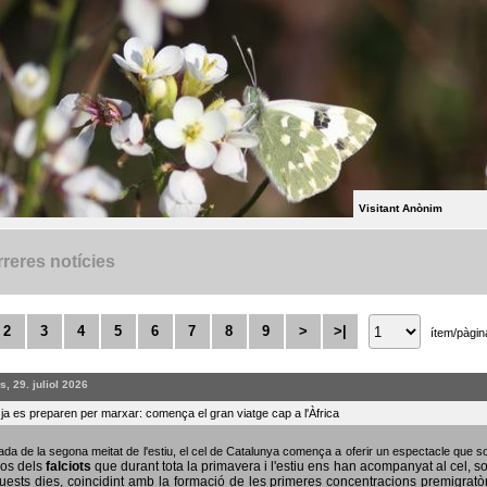
Visitant Anònim
reres notícies
2
3
4
5
6
7
8
9
>
>|
ítem/pàgin
, 29. juliol 2026
s ja es preparen per marxar: comença el gran viatge cap a l'Àfrica
bada de la segona meitat de l'estiu, el cel de Catalunya comença a oferir un espectacle que
sos dels
falciots
que durant tota la primavera i l'estiu ens han acompanyat al cel, s
uests dies, coincidint amb la formació de les primeres concentracions premigratò