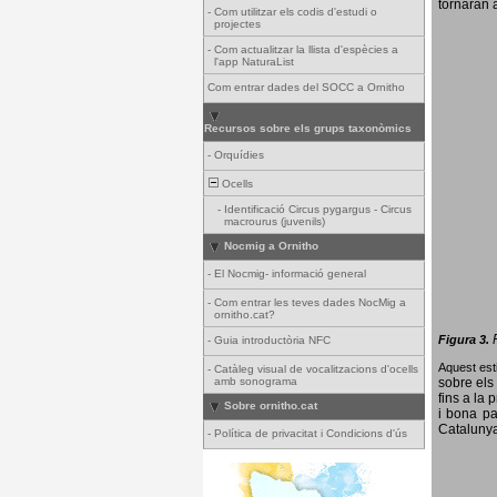
tornaran a
-
Com utilitzar els codis d'estudi o
projectes
-
Com actualitzar la llista d'espècies a
l'app NaturaList
Com entrar dades del SOCC a Ornitho
Recursos sobre els grups taxonòmics
-
Orquídies
Ocells
-
Identificació Circus pygargus - Circus
macrourus (juvenils)
Nocmig a Ornitho
-
El Nocmig- informació general
-
Com entrar les teves dades NocMig a
ornitho.cat?
Figura 3.
-
Guia introductòria NFC
Aquest esti
-
Catàleg visual de vocalitzacions d'ocells
amb sonograma
sobre els 
fins a la 
Sobre ornitho.cat
i bona pa
Catalunya
-
Política de privacitat i Condicions d'ús