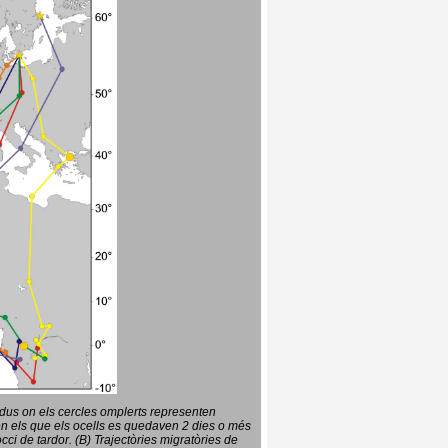
vidus on els cercles omplerts representen
en els que els ocells es quedaven 2 dies o més
ci de tardor. (B) Trajectòries migratòries de