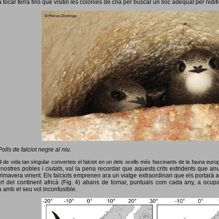
 tocar terra fins que visitin les colònies de cria per buscar un lloc adequat per nidif
Polls de falciot negre al niu.
l de vida tan singular converteix el falciot en un dels ocells més fascinants de la fauna eur
nostres pobles i ciutats, val la pena recordar que aquests crits estridents que anun
primavera vinent.
Els falciots emprenen ara un viatge extraordinari que els portarà a
rt del continent africà (Fig. 4) abans de tornar, puntuals com cada any, a ocup
 amb el seu vol inconfusible.