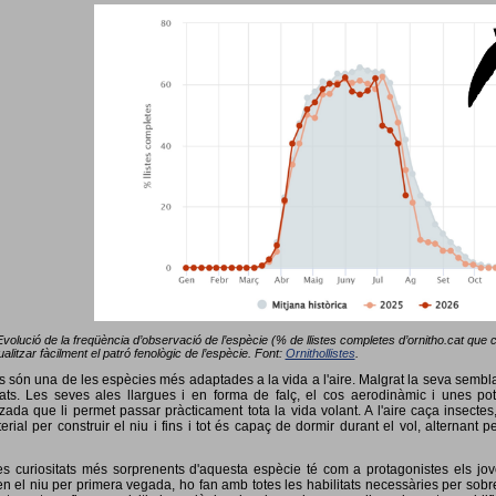
Evolució de la freqüència d’observació de l’espècie (% de llistes completes d’ornitho.cat que co
alitzar fàcilment el patró fenològic de l’espècie. Font:
Ornithollistes
.
ots són una de les espècies més adaptades a la vida a l'aire. Malgrat la seva semb
ts. Les seves ales llargues i en forma de falç, el cos aerodinàmic i unes pot
tzada que li permet passar pràcticament tota la vida volant. A l'aire caça insectes
terial per construir el niu i fins i tot és capaç de dormir durant el vol, alterna
s curiositats més sorprenents d'aquesta espècie té com a protagonistes els jov
 el niu per primera vegada, ho fan amb totes les habilitats necessàries per sobrev