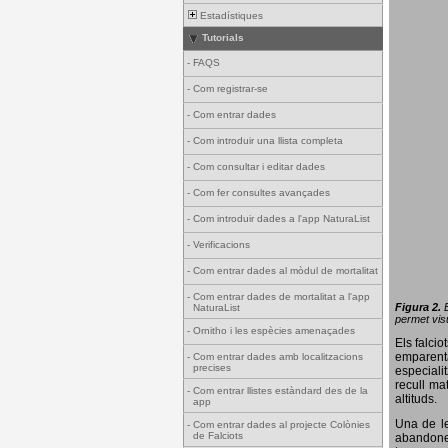
Estadístiques
Tutorials
-
FAQS
-
Com registrar-se
-
Com entrar dades
-
Com introduir una llista completa
-
Com consultar i editar dades
-
Com fer consultes avançades
-
Com introduir dades a l'app NaturaList
-
Verificacions
-
Com entrar dades al mòdul de mortalitat
-
Com entrar dades de mortalitat a l'app
Figura 2.
NaturaList
permet visu
-
Ornitho i les espècies amenaçades
Els falci
emparenta
-
Com entrar dades amb localitzacions
precises
especiali
recull ma
-
Com entrar llistes estàndard des de la
altituds.
app
Una de le
-
Com entrar dades al projecte Colònies
de Falciots
abandonen