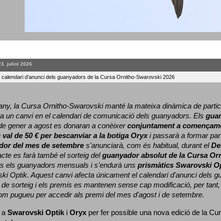
23. juliol 2026
l calendari d'anunci dels guanyadors de la Cursa Ornitho-Swarovski 2026
ny, la Cursa Ornitho-Swarovski manté la mateixa dinàmica de particip
a un canvi en el calendari de comunicació dels guanyadors. 
Els 
gua
e gener a agost es donaran a conèixer 
conjuntament a començame
 
val de 50 € per bescanviar a la botiga Oryx
 i passarà a formar part
dor del mes de setembre
 s'anunciarà, com és habitual, durant el 
De
cte es farà també el sorteig del 
guanyador absolut de la Cursa Or
ts els guanyadors mensuals i s'endurà uns 
prismàtics Swarovski O
ki Optik. 
Aquest canvi afecta únicament el calendari d'anunci dels gua
de sorteig i els premis es mantenen sense cap modificació, per tant,
com pugueu per accedir als premi del mes d'agost i de setembre.
 a 
Swarovski Optik
 i 
Oryx
 per fer possible una nova edició de la Cur