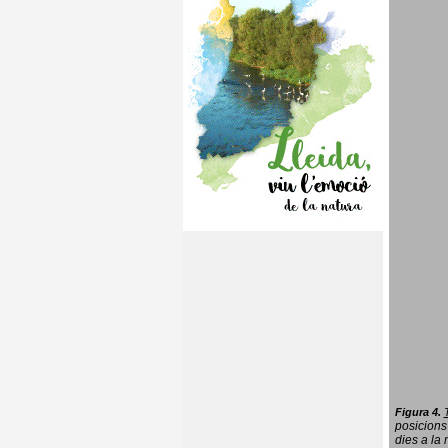
Figura 4.
posicions
dies a la 