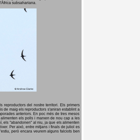
l'Àfrica subsahariana.
 reproductors del nostre territori. Els primers
is de maig els reproductors s'aniran establint a
temporades anteriors. En poc més de tres mesos
s, alimenten els polls i marxen de nou cap a les
Sí, els "abandonen" al niu, ja que els alimenten
er. Per això, entre mitjans i finals de juliol es
d'estiu, però encara veurem alguns falciots ben