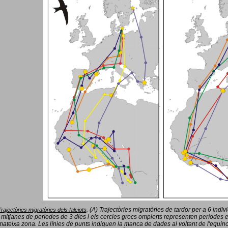
(A) Trajectòries migratòries de tardor per a 6 indi
Trajectòries migratòries dels falciots
.
 mitjanes de períodes de 3 dies i els cercles grocs omplerts representen períodes 
mateixa zona. Les línies de punts indiquen la manca de dades al voltant de l'equinoc