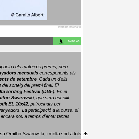
enviat per Jana Marco
avinews
ació i els mateixos premis, però 
nyadors mensuals
 corresponents als 
nts de setembre
. Cada un d'ells 
 del sorteig del premi final. 
El 
lta Birding Festival (DBF)
. En el 
nitho-Swarovski
, que serà escollit 
ptik EL 10x42
, patrocinats per 
nyadors. La participació a la cursa, el 
 encara sou a temps d'entar tantes 
sa Ornitho-Swarovski, i molta sort a tots els 