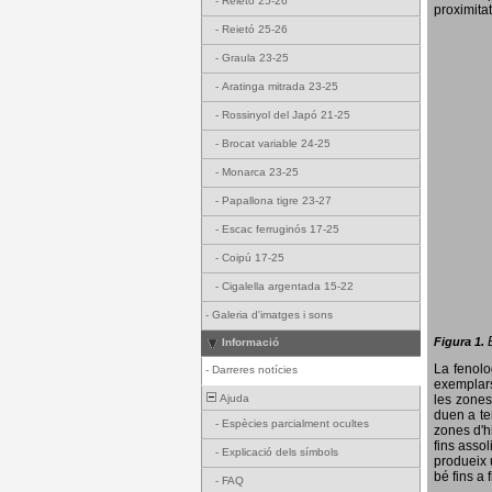
-
Reietó 25-26
proximitat
-
Reietó 25-26
-
Graula 23-25
-
Aratinga mitrada 23-25
-
Rossinyol del Japó 21-25
-
Brocat variable 24-25
-
Monarca 23-25
-
Papallona tigre 23-27
-
Escac ferruginós 17-25
-
Coipú 17-25
-
Cigalella argentada 15-22
-
Galeria d'imatges i sons
Figura 1.
Informació
La fenol
-
Darreres notícies
exemplars
Ajuda
les zones
duen a te
-
Espècies parcialment ocultes
zones d'hi
fins assol
-
Explicació dels símbols
produeix 
bé fins a 
-
FAQ