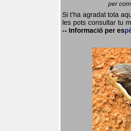
per coma
Si t’ha agradat tota a
les pots consultar tu ma
--
Informació per
es
p