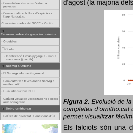
d'agost (la majoria del
-
Com utilitzar els codis d'estudi o
projectes
-
Com actualitzar la llista d'espècies a
l'app NaturaList
Com entrar dades del SOCC a Ornitho
Recursos sobre els grups taxonòmics
-
Orquídies
Ocells
-
Identificació Circus pygargus - Circus
macrourus (juvenils)
Nocmig a Ornitho
-
El Nocmig- informació general
-
Com entrar les teves dades NocMig a
ornitho.cat?
-
Guia introductòria NFC
-
Catàleg visual de vocalitzacions d'ocells
Figura 2.
Evolució de la
amb sonograma
completes d’ornitho.cat q
Sobre ornitho.cat
permet visualitzar fàcilm
-
Política de privacitat i Condicions d'ús
Els falciots són una 