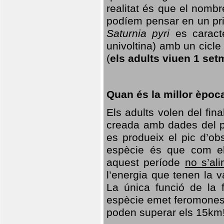
realitat és que el nomb
podíem pensar en un princ
Saturnia pyri
es caracte
univoltina) amb un cicle 
(
els adults viuen 1 set
Quan és la millor èpoc
Els adults volen del fin
creada amb dades del po
es produeix el pic d’ob
espècie és que com el
aquest període
no s’al
l’energia que tenen la 
La única funció de la f
espècie emet feromones
poden superar els 15km