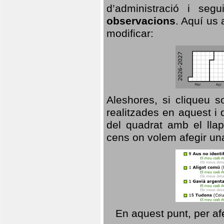
d’administració i se
observacions
. Aquí us 
modificar:
Aleshores, si cliqueu s
realitzades en aquest i
del quadrat amb el llap
cens on volem afegir un
En aquest punt, per af