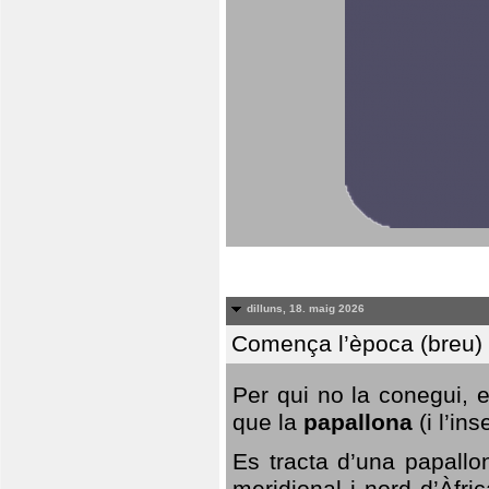
dilluns, 18. maig 2026
Comença l’època (breu) d
Per qui no la conegui, 
que la
papallona
(i l’in
Es tracta d’una papallo
meridional i nord d’Àfri