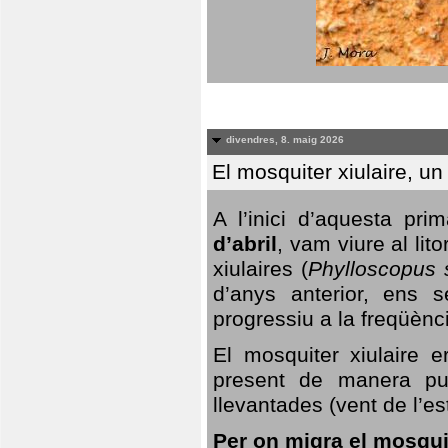
divendres, 8. maig 2026
El mosquiter xiulaire, u
A l’inici d’aquesta pr
d’abril
, vam viure al li
xiulaires (
Phylloscopus s
d’anys anterior, ens s
progressiu a la freqüènc
El mosquiter xiulaire 
present de manera pun
llevantades (vent de l’est
Per on migra el mosquit