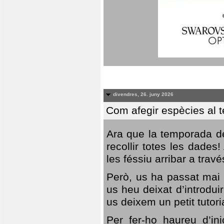
divendres, 26. juny 2026
Com afegir espècies al 
Ara que la temporada de
recollir totes les dades
les féssiu arribar a trav
Però, us ha passat mai 
us heu deixat d’introdu
us deixem un petit tutor
Per fer-ho haureu d’in