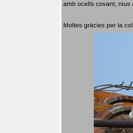
amb ocells covant, nius a
Moltes gràcies per la col