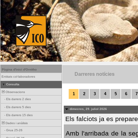
Pàgina d'inici d'Ornitho
Darreres notícies
Entitats col·laboradores
Consulta
Observacions
1
2
3
4
5
6
7
-
Els darrers 2 dies
-
Els darrers 5 dies
dimecres, 29. juliol 2026
-
Els darrers 15 dies
Els falciots ja es prepar
Dades i anàlisis
-
Grua 25-26
Amb l'arribada de la se