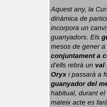
Aquest any, la Cur
dinàmica de partici
incorpora un canvi
guanyadors. 
Els 
g
conjuntament a 
d'ells rebrà un 
val
Oryx
 i passarà a f
guanyador del m
habitual, durant el 
mateix acte es farà