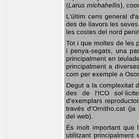
(
Larus michahellis
), coo
L'últim cens general d'a
des de llavors les seves
les costes del nord peni
Tot i que moltes de les p
i penya-segats, una par
principalment en teulad
principalment a diverses
com per exemple a Oso
Degut a la complexitat d
des de l'ICO sol·lici
d’exemplars reproductor
través d’Ornitho.cat (ja
del web).
És molt important que 
utilitzant principalment