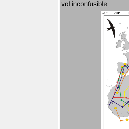
vol inconfusible.