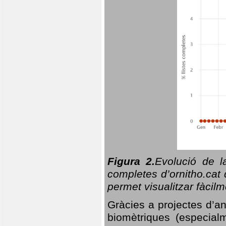
Figura 2.
Evolució de l
completes d’ornitho.cat 
permet visualitzar fàcilm
Gràcies a projectes d’a
biomètriques (especialm