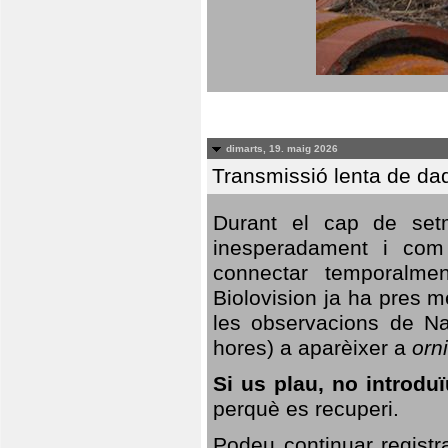
dimarts, 19. maig 2026
Transmissió lenta de da
Durant el cap de setm
inesperadament i com 
connectar temporalme
Biolovision ja ha pres 
les observacions de Na
hores) a aparèixer a
orni
Si us plau, no introd
perquè es recuperi.
Podeu continuar registr