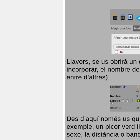
Llavors, se us obrirà un
incorporar, el nombre de
entre d’altres).
Des d’aquí només us que
exemple, un picor verd ib
sexe, la distància o ba