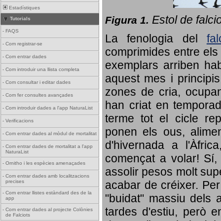
Estadístiques
Estol de falci
Figura 1.
Tutorials
-
FAQS
La fenologia del
fa
-
Com registrar-se
comprimides entre els o
-
Com entrar dades
exemplars arriben habi
-
Com introduir una llista completa
aquest mes i principis
-
Com consultar i editar dades
zones de cria, ocupan
-
Com fer consultes avançades
han criat en tempora
-
Com introduir dades a l'app NaturaList
terme tot el cicle rep
-
Verificacions
ponen els ous, alime
-
Com entrar dades al mòdul de mortalitat
d'hivernada a l'Àfric
-
Com entrar dades de mortalitat a l'app
NaturaList
començat a volar! Sí, 
-
Ornitho i les espècies amenaçades
assolir pesos molt supe
-
Com entrar dades amb localitzacions
precises
acabar de créixer. Per 
-
Com entrar llistes estàndard des de la
"buidat" massiu dels a
app
tardes d'estiu, però e
-
Com entrar dades al projecte Colònies
de Falciots