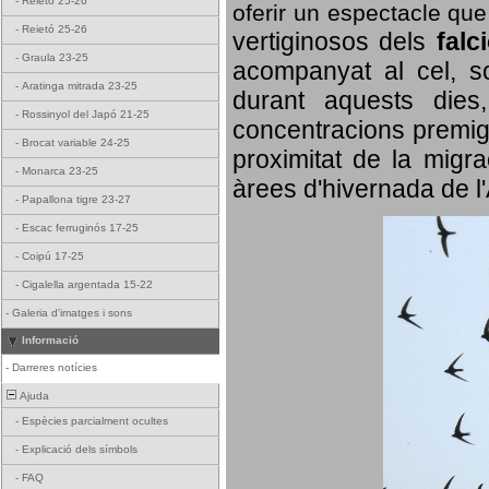
-
Reietó 25-26
oferir un espectacle qu
-
Reietó 25-26
vertiginosos dels
falc
-
Graula 23-25
acompanyat al cel, so
-
Aratinga mitrada 23-25
durant aquests dies
-
Rossinyol del Japó 21-25
concentracions premigr
-
Brocat variable 24-25
proximitat de la migra
-
Monarca 23-25
àrees d'hivernada de l
-
Papallona tigre 23-27
-
Escac ferruginós 17-25
-
Coipú 17-25
-
Cigalella argentada 15-22
-
Galeria d'imatges i sons
Informació
-
Darreres notícies
Ajuda
-
Espècies parcialment ocultes
-
Explicació dels símbols
-
FAQ