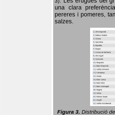
Les erugues del gr
3).
una clara preferència
pereres i pomeres, tam
salzes.
Figura 3.
Distribució d