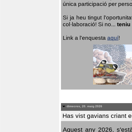
única participació per person
Si ja heu tingut l'oportuni
col·laboració! Si no...
teniu
Link a l'enquesta
aquí
!
dimecres, 20. maig 2026
Has vist gavians criant 
Aquest any 2026, s'est