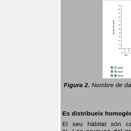
Figura 2.
Nombre de dad
Es distribueix homogè
El seu hàbitat són c