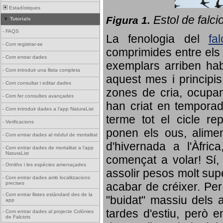
Estadístiques
Estol de falci
Figura 1.
Tutorials
-
FAQS
La fenologia del
fa
-
Com registrar-se
comprimides entre els o
-
Com entrar dades
exemplars arriben habi
-
Com introduir una llista completa
aquest mes i principis
-
Com consultar i editar dades
zones de cria, ocupan
-
Com fer consultes avançades
han criat en tempora
-
Com introduir dades a l'app NaturaList
terme tot el cicle rep
-
Verificacions
ponen els ous, alime
-
Com entrar dades al mòdul de mortalitat
d'hivernada a l'Àfric
-
Com entrar dades de mortalitat a l'app
NaturaList
començat a volar! Sí, 
-
Ornitho i les espècies amenaçades
assolir pesos molt supe
-
Com entrar dades amb localitzacions
precises
acabar de créixer. Per 
-
Com entrar llistes estàndard des de la
"buidat" massiu dels a
app
tardes d'estiu, però e
-
Com entrar dades al projecte Colònies
de Falciots