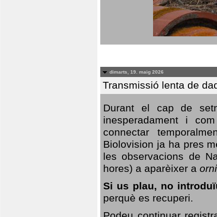
dimarts, 19. maig 2026
Transmissió lenta de da
Durant el cap de setm
inesperadament i com 
connectar temporalme
Biolovision ja ha pres 
les observacions de Na
hores) a aparèixer a
orni
Si us plau, no introd
perquè es recuperi.
Podeu continuar registr