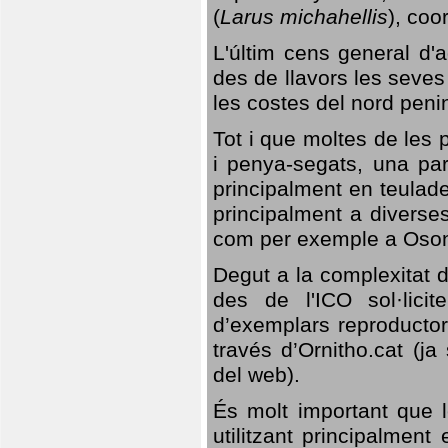
(
Larus michahellis
), coo
L'últim cens general d'a
des de llavors les seves
les costes del nord peni
Tot i que moltes de les p
i penya-segats, una par
principalment en teulad
principalment a diverses
com per exemple a Oso
Degut a la complexitat d
des de l'ICO sol·lici
d’exemplars reproductor
través d’Ornitho.cat (ja
del web).
És molt important que 
utilitzant principalment