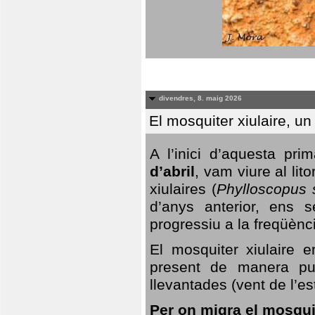
divendres, 8. maig 2026
El mosquiter xiulaire, u
A l’inici d’aquesta pr
d’abril
, vam viure al li
xiulaires (
Phylloscopus s
d’anys anterior, ens s
progressiu a la freqüènc
El mosquiter xiulaire 
present de manera pun
llevantades (vent de l’est
Per on migra el mosquit