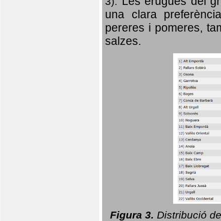
Les erugues del gr
3).
una clara preferència
pereres i pomeres, tam
salzes.
Figura 3.
Distribució d