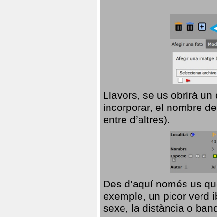
Llavors, se us obrirà un
incorporar, el nombre de
entre d’altres).
Des d’aquí només us que
exemple, un picor verd ib
sexe, la distància o ba