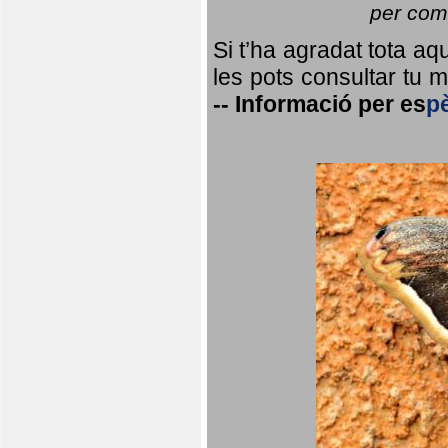
per coma
Si t’ha agradat tota a
les pots consultar tu ma
--
Informació per
es
p