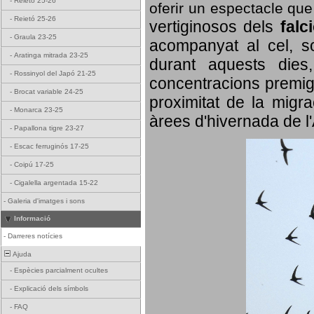
-
Reietó 25-26
oferir un espectacle qu
-
Reietó 25-26
vertiginosos dels
falc
-
Graula 23-25
acompanyat al cel, so
-
Aratinga mitrada 23-25
durant aquests dies
-
Rossinyol del Japó 21-25
concentracions premigr
-
Brocat variable 24-25
proximitat de la migra
-
Monarca 23-25
àrees d'hivernada de l
-
Papallona tigre 23-27
-
Escac ferruginós 17-25
-
Coipú 17-25
-
Cigalella argentada 15-22
-
Galeria d'imatges i sons
Informació
-
Darreres notícies
Ajuda
-
Espècies parcialment ocultes
-
Explicació dels símbols
-
FAQ