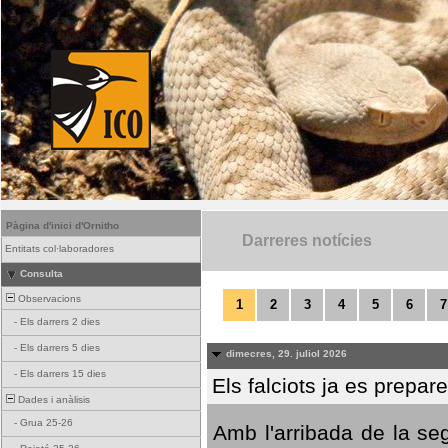
Pàgina d'inici d'Ornitho
Darreres notícies
Entitats col·laboradores
Consulta
Observacions
1
2
3
4
5
6
7
-
Els darrers 2 dies
-
Els darrers 5 dies
dimecres, 29. juliol 2026
-
Els darrers 15 dies
Els falciots ja es prepar
Dades i anàlisis
-
Grua 25-26
Amb l'arribada de la se