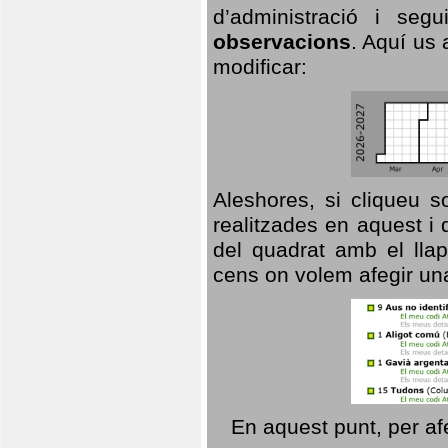
d’administració i se
observacions
. Aquí us 
modificar:
Aleshores, si cliqueu s
realitzades en aquest i
del quadrat amb el llap
cens on volem afegir un
En aquest punt, per af