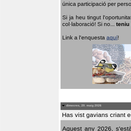
única participació per person
Si ja heu tingut l'oportuni
col·laboració! Si no...
teniu
Link a l'enquesta
aquí
!
dimecres, 20. maig 2026
Has vist gavians criant 
Aquest any 2026, s'est