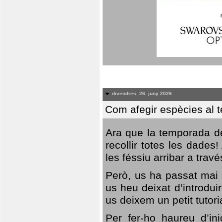
divendres, 26. juny 2026
Com afegir espècies al 
Ara que la temporada de
recollir totes les dades
les féssiu arribar a trav
Però, us ha passat mai 
us heu deixat d’introdu
us deixem un petit tutor
Per fer-ho haureu d’in