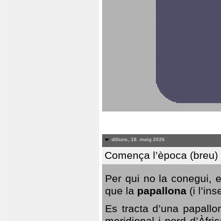
dilluns, 18. maig 2026
Comença l’època (breu) d
Per qui no la conegui, 
que la
papallona
(i l’in
Es tracta d’una papallo
meridional i nord d’Àfri