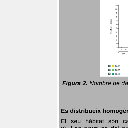
Figura 2.
Nombre de dad
Es distribueix homogè
El seu hàbitat són c