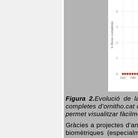
Figura 2.
Evolució de l
completes d’ornitho.cat 
permet visualitzar fàcilm
Gràcies a projectes d’a
biomètriques (especialm