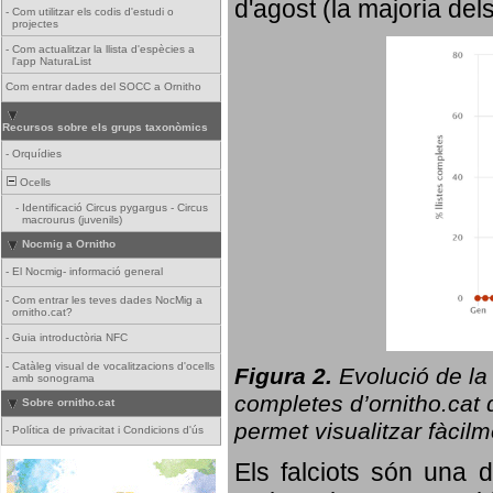
d'agost (la majoria del
-
Com utilitzar els codis d'estudi o
projectes
-
Com actualitzar la llista d'espècies a
l'app NaturaList
Com entrar dades del SOCC a Ornitho
Recursos sobre els grups taxonòmics
-
Orquídies
Ocells
-
Identificació Circus pygargus - Circus
macrourus (juvenils)
Nocmig a Ornitho
-
El Nocmig- informació general
-
Com entrar les teves dades NocMig a
ornitho.cat?
-
Guia introductòria NFC
-
Catàleg visual de vocalitzacions d'ocells
Figura 2.
Evolució de la
amb sonograma
completes d’ornitho.cat q
Sobre ornitho.cat
permet visualitzar fàcilm
-
Política de privacitat i Condicions d'ús
Els falciots són una 