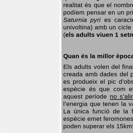
realitat és que el nomb
podíem pensar en un princ
Saturnia pyri
es caracte
univoltina) amb un cicle 
(
els adults viuen 1 set
Quan és la millor èpoc
Els adults volen del fin
creada amb dades del po
es produeix el pic d’ob
espècie és que com el
aquest període
no s’al
l’energia que tenen la 
La única funció de la f
espècie emet feromones
poden superar els 15km