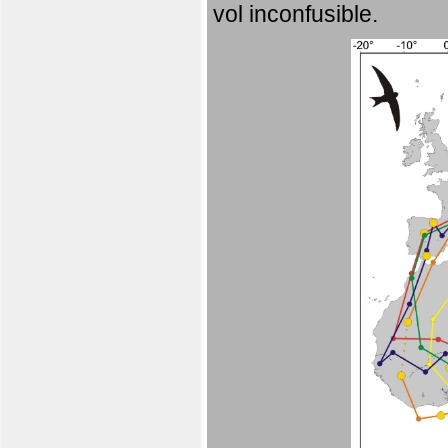
vol inconfusible.