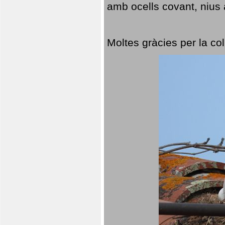
amb ocells covant, nius a
Moltes gràcies per la col