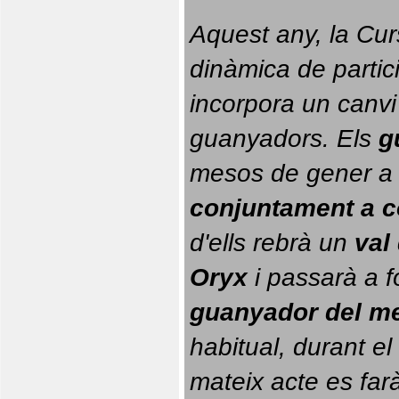
Aquest any, la Cur
dinàmica de partici
incorpora un canvi
guanyadors. 
Els 
g
conjuntament a 
d'ells rebrà un 
val
Oryx
 i passarà a f
guanyador del m
habitual, durant el 
mateix acte es farà