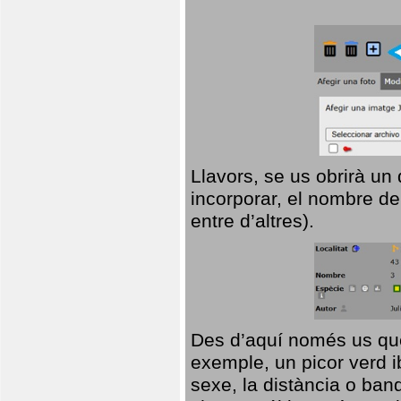
Llavors, se us obrirà un
incorporar, el nombre de
entre d’altres).
Des d’aquí només us que
exemple, un picor verd ib
sexe, la distància o ba