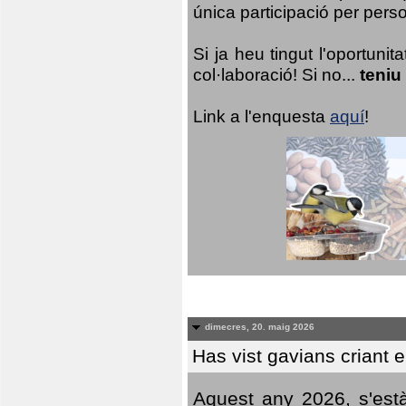
única participació per person
Si ja heu tingut l'oportuni
col·laboració! Si no...
teniu
Link a l'enquesta
aquí
!
dimecres, 20. maig 2026
Has vist gavians criant 
Aquest any 2026, s'est