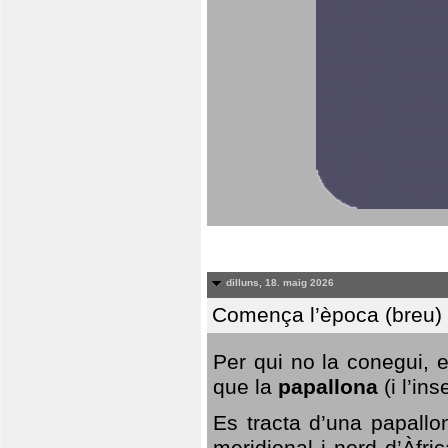
dilluns, 18. maig 2026
Comença l’època (breu) d
Per qui no la conegui, 
que la
papallona
(i l’in
Es tracta d’una papallo
meridional i nord d’Àfri