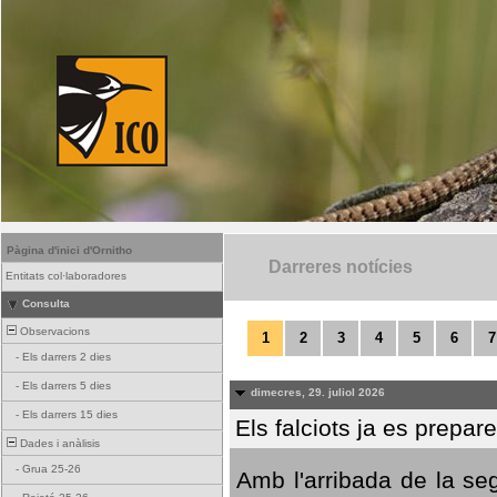
Pàgina d'inici d'Ornitho
Darreres notícies
Entitats col·laboradores
Consulta
Observacions
1
2
3
4
5
6
7
-
Els darrers 2 dies
-
Els darrers 5 dies
dimecres, 29. juliol 2026
-
Els darrers 15 dies
Els falciots ja es prepar
Dades i anàlisis
-
Grua 25-26
Amb l'arribada de la se