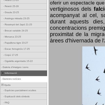
-
Reietó 25-26
oferir un espectacle qu
-
Reietó 25-26
vertiginosos dels
falc
-
Graula 23-25
acompanyat al cel, so
-
Aratinga mitrada 23-25
durant aquests dies
-
Rossinyol del Japó 21-25
concentracions premigr
-
Brocat variable 24-25
proximitat de la migra
-
Monarca 23-25
àrees d'hivernada de l
-
Papallona tigre 23-27
-
Escac ferruginós 17-25
-
Coipú 17-25
-
Cigalella argentada 15-22
-
Galeria d'imatges i sons
Informació
-
Darreres notícies
Ajuda
-
Espècies parcialment ocultes
-
Explicació dels símbols
-
FAQ