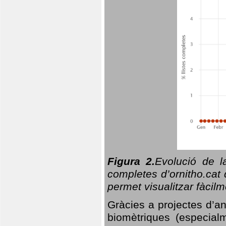
Figura 2.
Evolució de l
completes d’ornitho.cat 
permet visualitzar fàcilm
Gràcies a projectes d’a
biomètriques (especialm