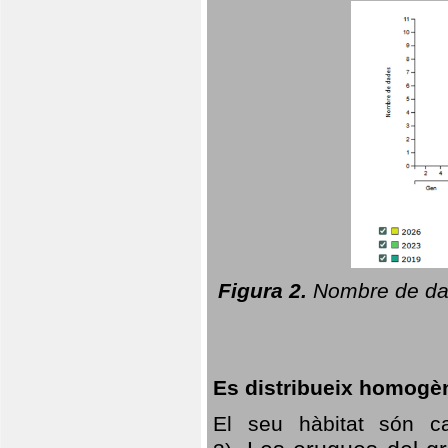
Figura 2.
Nombre de dad
Es distribueix homogè
El seu hàbitat són c