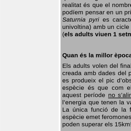
realitat és que el nomb
podíem pensar en un princ
Saturnia pyri
es caracte
univoltina) amb un cicle 
(
els adults viuen 1 set
Quan és la millor èpoc
Els adults volen del fin
creada amb dades del po
es produeix el pic d’ob
espècie és que com el
aquest període
no s’al
l’energia que tenen la 
La única funció de la f
espècie emet feromones
poden superar els 15km