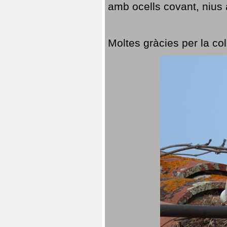
amb ocells covant, nius a
Moltes gràcies per la col