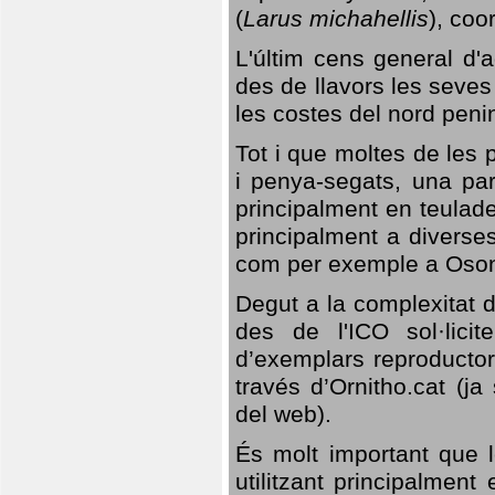
(
Larus michahellis
), coo
L'últim cens general d'a
des de llavors les seves
les costes del nord peni
Tot i que moltes de les p
i penya-segats, una par
principalment en teulad
principalment a diverses
com per exemple a Oso
Degut a la complexitat d
des de l'ICO sol·lici
d’exemplars reproductor
través d’Ornitho.cat (ja
del web).
És molt important que 
utilitzant principalment