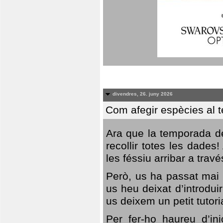
divendres, 26. juny 2026
Com afegir espècies al 
Ara que la temporada de
recollir totes les dades
les féssiu arribar a trav
Però, us ha passat mai 
us heu deixat d’introdu
us deixem un petit tutor
Per fer-ho haureu d’in