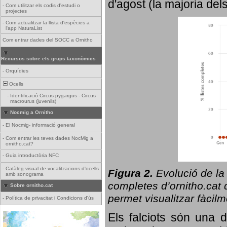
d'agost (la majoria del
-
Com utilitzar els codis d'estudi o
projectes
-
Com actualitzar la llista d'espècies a
l'app NaturaList
Com entrar dades del SOCC a Ornitho
Recursos sobre els grups taxonòmics
-
Orquídies
Ocells
-
Identificació Circus pygargus - Circus
macrourus (juvenils)
Nocmig a Ornitho
-
El Nocmig- informació general
-
Com entrar les teves dades NocMig a
ornitho.cat?
-
Guia introductòria NFC
-
Catàleg visual de vocalitzacions d'ocells
Figura 2.
Evolució de la
amb sonograma
completes d’ornitho.cat q
Sobre ornitho.cat
permet visualitzar fàcilm
-
Política de privacitat i Condicions d'ús
Els falciots són una 