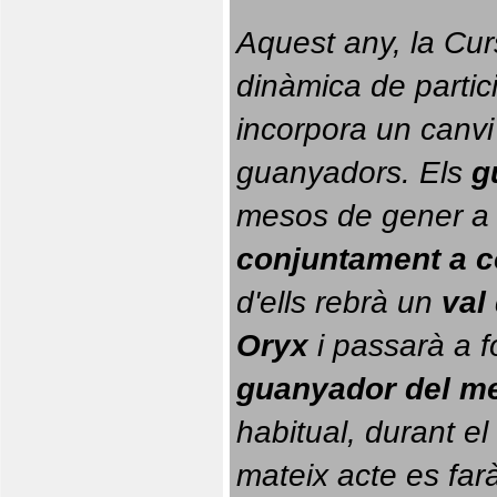
Aquest any, la Cur
dinàmica de partici
incorpora un canvi
guanyadors. 
Els 
g
conjuntament a 
d'ells rebrà un 
val
Oryx
 i passarà a f
guanyador del m
habitual, durant el 
mateix acte es farà