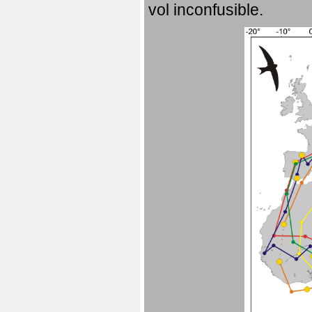
vol inconfusible.