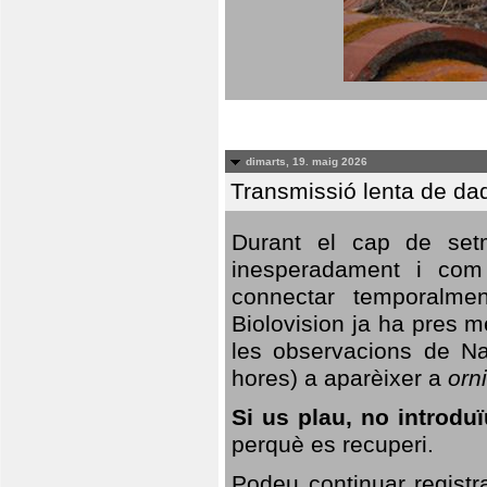
dimarts, 19. maig 2026
Transmissió lenta de da
Durant el cap de setm
inesperadament i com 
connectar temporalme
Biolovision ja ha pres 
les observacions de Na
hores) a aparèixer a
orni
Si us plau, no introd
perquè es recuperi.
Podeu continuar registr