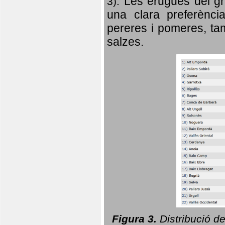
Les erugues del gr
3).
una clara preferència
pereres i pomeres, tam
salzes.
Figura 3.
Distribució d