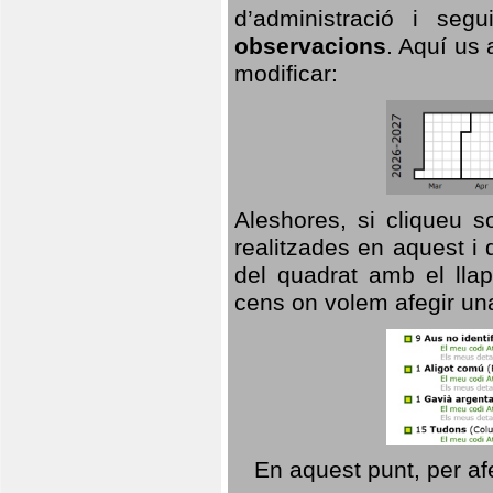
d’administració i se
observacions
. Aquí us 
modificar:
Aleshores, si cliqueu s
realitzades en aquest i
del quadrat amb el llap
cens on volem afegir un
En aquest punt, per af