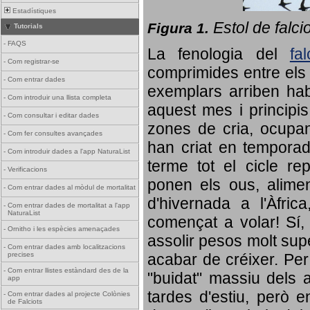
Estadístiques
Estol de falci
Figura 1.
Tutorials
-
FAQS
La fenologia del
fa
-
Com registrar-se
comprimides entre els o
-
Com entrar dades
exemplars arriben habi
-
Com introduir una llista completa
aquest mes i principis
-
Com consultar i editar dades
zones de cria, ocupan
-
Com fer consultes avançades
han criat en tempora
-
Com introduir dades a l'app NaturaList
terme tot el cicle rep
-
Verificacions
ponen els ous, alime
-
Com entrar dades al mòdul de mortalitat
d'hivernada a l'Àfric
-
Com entrar dades de mortalitat a l'app
NaturaList
començat a volar! Sí, 
-
Ornitho i les espècies amenaçades
assolir pesos molt supe
-
Com entrar dades amb localitzacions
precises
acabar de créixer. Per 
-
Com entrar llistes estàndard des de la
"buidat" massiu dels a
app
tardes d'estiu, però e
-
Com entrar dades al projecte Colònies
de Falciots