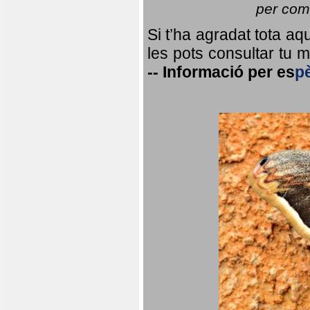
per coma
Si t’ha agradat tota a
les pots consultar tu ma
--
Informació per
es
p