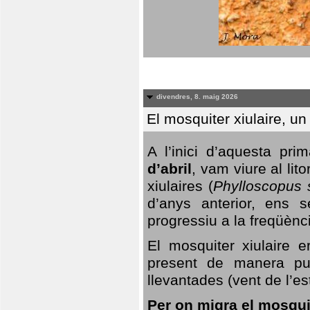
divendres, 8. maig 2026
El mosquiter xiulaire, u
A l’inici d’aquesta pr
d’abril
, vam viure al li
xiulaires (
Phylloscopus s
d’anys anterior, ens s
progressiu a la freqüènc
El mosquiter xiulaire 
present de manera pun
llevantades (vent de l’est
Per on migra el mosquit