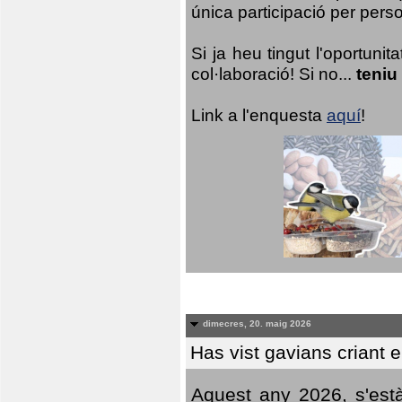
única participació per person
Si ja heu tingut l'oportuni
col·laboració! Si no...
teniu
Link a l'enquesta
aquí
!
dimecres, 20. maig 2026
Has vist gavians criant 
Aquest any 2026, s'est