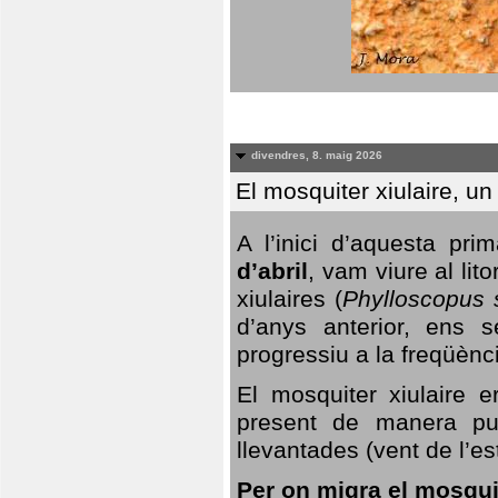
divendres, 8. maig 2026
El mosquiter xiulaire, u
A l’inici d’aquesta pr
d’abril
, vam viure al li
xiulaires (
Phylloscopus s
d’anys anterior, ens s
progressiu a la freqüènc
El mosquiter xiulaire 
present de manera pun
llevantades (vent de l’est
Per on migra el mosquit