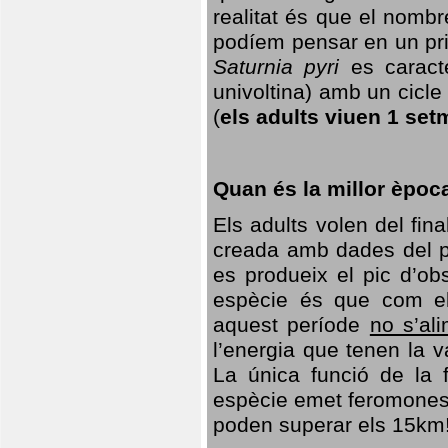
realitat és que el nomb
podíem pensar en un princ
Saturnia pyri
es caracte
univoltina) amb un cicle 
(
els adults viuen 1 set
Quan és la millor èpoc
Els adults volen del fin
creada amb dades del po
es produeix el pic d’ob
espècie és que com el
aquest període
no s’al
l’energia que tenen la 
La única funció de la f
espècie emet feromones
poden superar els 15km