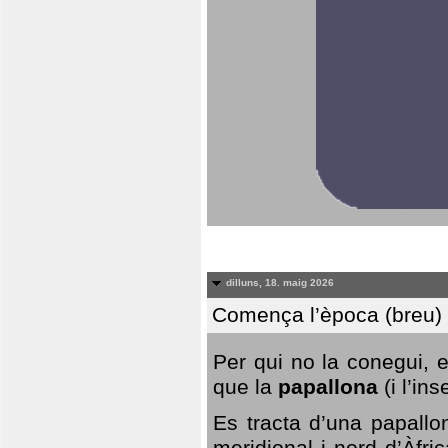
dilluns, 18. maig 2026
Comença l’època (breu) d
Per qui no la conegui, 
que la
papallona
(i l’in
Es tracta d’una papallo
meridional i nord d’Àfri