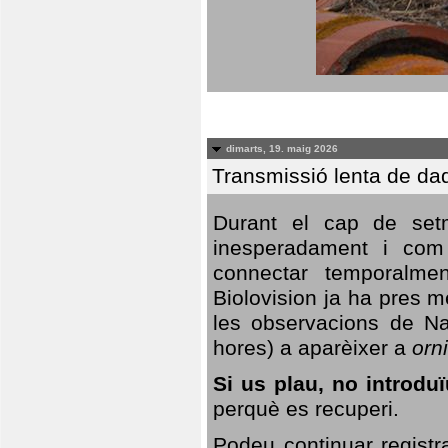
dimarts, 19. maig 2026
Transmissió lenta de da
Durant el cap de setm
inesperadament i com 
connectar temporalme
Biolovision ja ha pres 
les observacions de Na
hores) a aparèixer a
orni
Si us plau, no introd
perquè es recuperi.
Podeu continuar registr