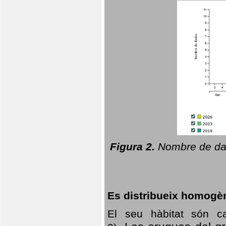
Figura 2.
Nombre de dad
Es distribueix homogè
El seu hàbitat són c