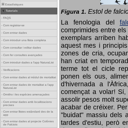
Estadístiques
Estol de falci
Figura 1.
Tutorials
-
FAQS
La fenologia del
fa
-
Com registrar-se
comprimides entre els o
-
Com entrar dades
exemplars arriben habi
-
Com introduir una llista completa
aquest mes i principis
-
Com consultar i editar dades
zones de cria, ocupan
-
Com fer consultes avançades
han criat en tempora
-
Com introduir dades a l'app NaturaList
terme tot el cicle rep
-
Verificacions
ponen els ous, alime
-
Com entrar dades al mòdul de mortalitat
d'hivernada a l'Àfric
-
Com entrar dades de mortalitat a l'app
NaturaList
començat a volar! Sí, 
-
Ornitho i les espècies amenaçades
assolir pesos molt supe
-
Com entrar dades amb localitzacions
precises
acabar de créixer. Per 
-
Com entrar llistes estàndard des de la
"buidat" massiu dels a
app
tardes d'estiu, però e
-
Com entrar dades al projecte Colònies
de Falciots