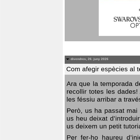
divendres, 26. juny 2026
Com afegir espècies al 
Ara que la temporada de
recollir totes les dades
les féssiu arribar a trav
Però, us ha passat mai 
us heu deixat d’introdu
us deixem un petit tutor
Per fer-ho haureu d’in