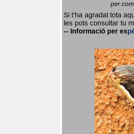
per coma
Si t’ha agradat tota a
les pots consultar tu ma
--
Informació per
es
p