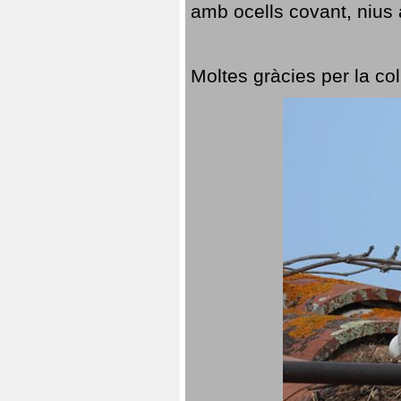
amb ocells covant, nius a
Moltes gràcies per la col