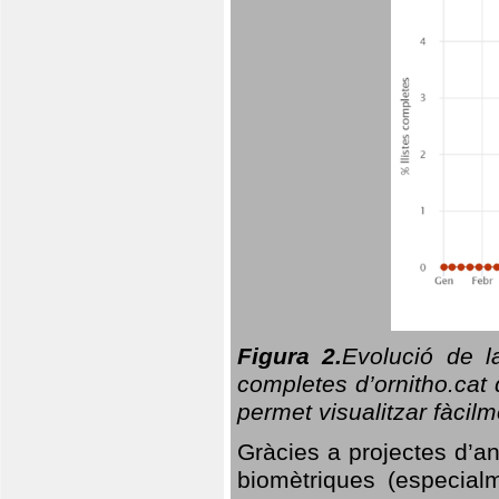
Figura 2.
Evolució de l
completes d’ornitho.cat 
permet visualitzar fàcilm
Gràcies a projectes d’a
biomètriques (especialm