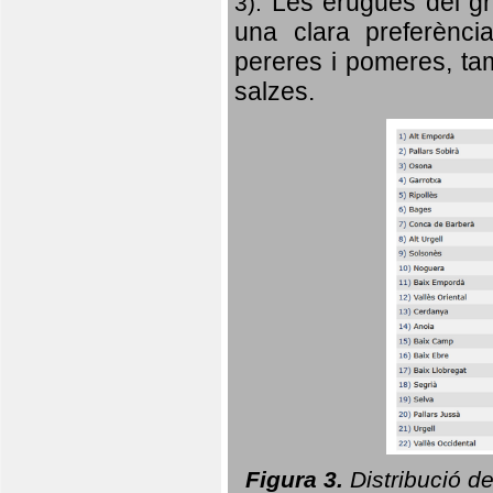
Les erugues del gr
3).
una clara preferència
pereres i pomeres, tam
salzes.
Figura 3.
Distribució d