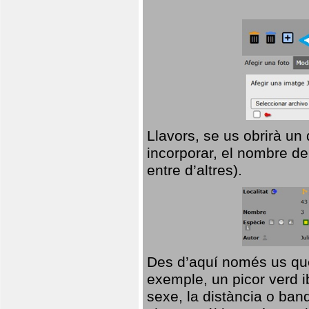
Llavors, se us obrirà un
incorporar, el nombre de
entre d’altres).
Des d’aquí només us que
exemple, un picor verd ib
sexe, la distància o ba