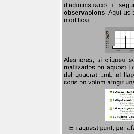
d’administració i se
observacions
. Aquí us 
modificar:
Aleshores, si cliqueu s
realitzades en aquest i
del quadrat amb el llap
cens on volem afegir un
En aquest punt, per af