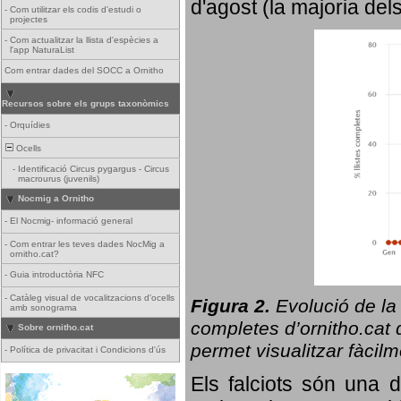
d'agost (la majoria del
-
Com utilitzar els codis d'estudi o
projectes
-
Com actualitzar la llista d'espècies a
l'app NaturaList
Com entrar dades del SOCC a Ornitho
Recursos sobre els grups taxonòmics
-
Orquídies
Ocells
-
Identificació Circus pygargus - Circus
macrourus (juvenils)
Nocmig a Ornitho
-
El Nocmig- informació general
-
Com entrar les teves dades NocMig a
ornitho.cat?
-
Guia introductòria NFC
-
Catàleg visual de vocalitzacions d'ocells
Figura 2.
Evolució de la
amb sonograma
completes d’ornitho.cat q
Sobre ornitho.cat
permet visualitzar fàcilm
-
Política de privacitat i Condicions d'ús
Els falciots són una 