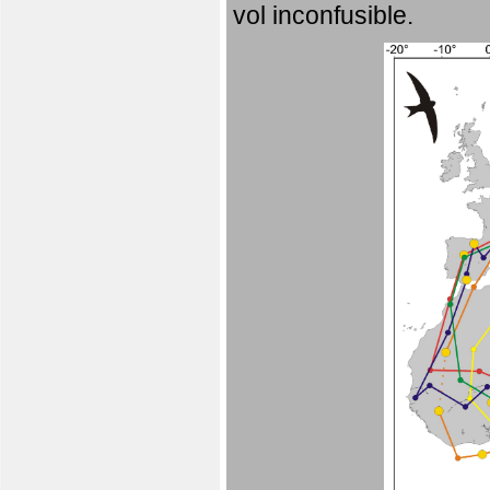
vol inconfusible.