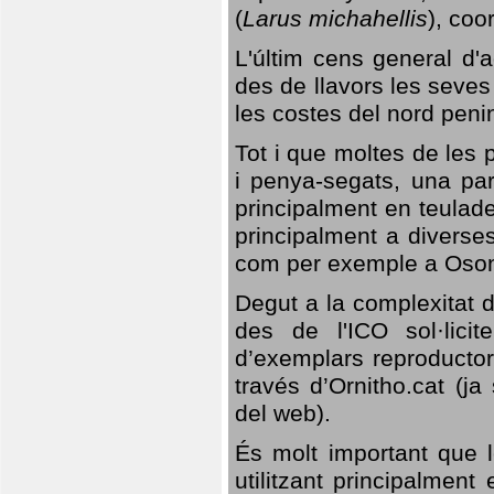
(
Larus michahellis
), coo
L'últim cens general d'a
des de llavors les seves
les costes del nord peni
Tot i que moltes de les p
i penya-segats, una par
principalment en teulad
principalment a diverses
com per exemple a Oso
Degut a la complexitat d
des de l'ICO sol·lici
d’exemplars reproductor
través d’Ornitho.cat (ja
del web).
És molt important que 
utilitzant principalment