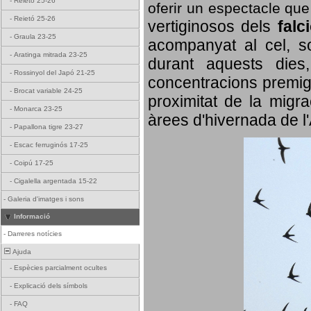
-
Reietó 25-26
oferir un espectacle qu
-
Reietó 25-26
vertiginosos dels
falc
-
Graula 23-25
acompanyat al cel, so
-
Aratinga mitrada 23-25
durant aquests dies
-
Rossinyol del Japó 21-25
concentracions premigr
-
Brocat variable 24-25
proximitat de la migra
-
Monarca 23-25
àrees d'hivernada de l
-
Papallona tigre 23-27
-
Escac ferruginós 17-25
-
Coipú 17-25
-
Cigalella argentada 15-22
-
Galeria d'imatges i sons
Informació
-
Darreres notícies
Ajuda
-
Espècies parcialment ocultes
-
Explicació dels símbols
-
FAQ