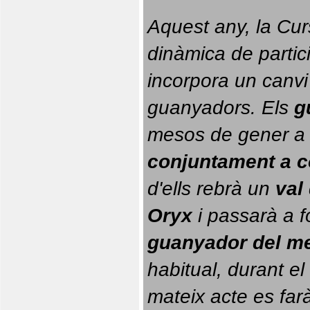
Aquest any, la Cur
dinàmica de partici
incorpora un canvi
guanyadors. 
Els 
g
conjuntament a 
d'ells rebrà un 
val
Oryx
 i passarà a f
guanyador del m
habitual, durant el 
mateix acte es farà