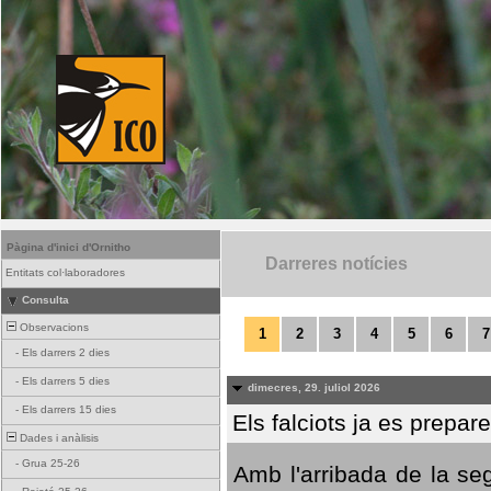
Pàgina d'inici d'Ornitho
Darreres notícies
Entitats col·laboradores
Consulta
Observacions
1
2
3
4
5
6
7
-
Els darrers 2 dies
-
Els darrers 5 dies
dimecres, 29. juliol 2026
-
Els darrers 15 dies
Els falciots ja es prepar
Dades i anàlisis
-
Grua 25-26
Amb l'arribada de la se