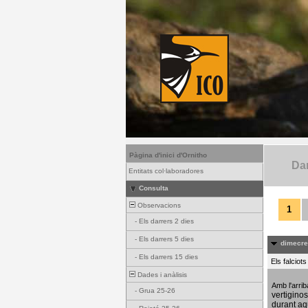
Pàgina d'inici d'Ornitho
Dar
Entitats col·laboradores
Consulta
Observacions
1
-
Els darrers 2 dies
-
Els darrers 5 dies
dimecres
-
Els darrers 15 dies
Els falciot
Dades i anàlisis
Amb l'arri
-
Grua 25-26
vertigino
durant aq