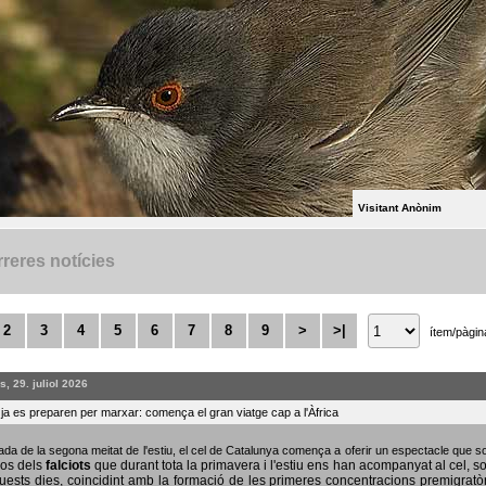
Visitant Anònim
reres notícies
2
3
4
5
6
7
8
9
>
>|
ítem/pàgin
, 29. juliol 2026
s ja es preparen per marxar: comença el gran viatge cap a l'Àfrica
bada de la segona meitat de l'estiu, el cel de Catalunya comença a oferir un espectacle que
sos dels
falciots
que durant tota la primavera i l'estiu ens han acompanyat al cel, s
uests dies, coincidint amb la formació de les primeres concentracions premigratò