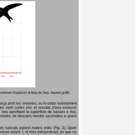
ntenen l’espècie) al llarg de l’any. Aquest gràfic
lança amb les orenetes, no hi estan estretament
es molt curtes són el resultat d'una evolució
, beu aprofitant la superfície de basses o rius,
nt períodes de descans mentre ascendeix a grans
es nascuts aquest mateix estiu (Fig. 3). Quan
iure volant. I, el més extraordinari, és que no