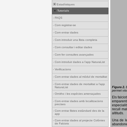
Estadístiques
Tutorials
-
FAQS
-
Com registrar-se
-
Com entrar dades
-
Com introduir una llista completa
-
Com consultar i editar dades
-
Com fer consultes avançades
-
Com introduir dades a l'app NaturaList
-
Verificacions
-
Com entrar dades al mòdul de mortalitat
-
Com entrar dades de mortalitat a l'app
Figura 2.
NaturaList
permet visu
-
Ornitho i les espècies amenaçades
Els falci
emparenta
-
Com entrar dades amb localitzacions
precises
especiali
recull ma
-
Com entrar llistes estàndard des de la
altituds.
app
Una de le
-
Com entrar dades al projecte Colònies
de Falciots
abandonen