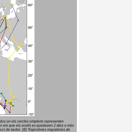
vidus on els cercles omplerts representen
en els que els ocells es quedaven 2 dies o més
ci de tardor. (B) Trajectòries migratòries de