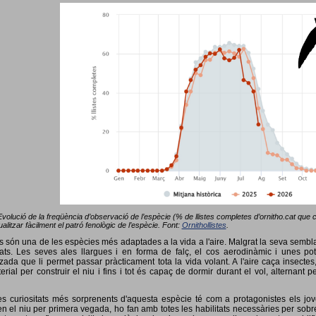
Evolució de la freqüència d’observació de l’espècie (% de llistes completes d’ornitho.cat que co
alitzar fàcilment el patró fenològic de l’espècie. Font:
Ornithollistes
.
ots són una de les espècies més adaptades a la vida a l'aire. Malgrat la seva semb
ts. Les seves ales llargues i en forma de falç, el cos aerodinàmic i unes pot
tzada que li permet passar pràcticament tota la vida volant. A l'aire caça insectes
terial per construir el niu i fins i tot és capaç de dormir durant el vol, alterna
s curiositats més sorprenents d'aquesta espècie té com a protagonistes els jov
 el niu per primera vegada, ho fan amb totes les habilitats necessàries per sobrev