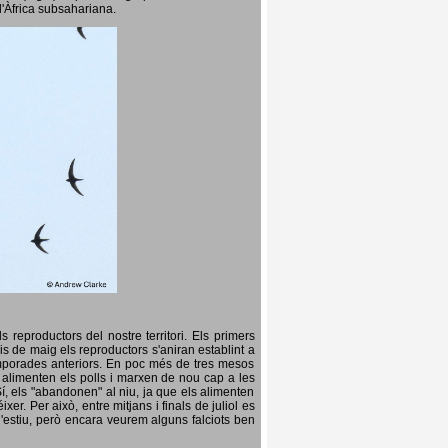
l'Àfrica subsahariana.
 reproductors del nostre territori. Els primers
is de maig els reproductors s'aniran establint a
temporades anteriors. En poc més de tres mesos
s, alimenten els polls i marxen de nou cap a les
Sí, els "abandonen" al niu, ja que els alimenten
er. Per això, entre mitjans i finals de juliol es
d'estiu, però encara veurem alguns falciots ben