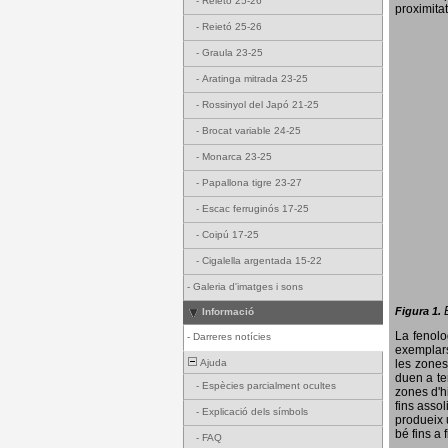
-
Reietó 25-26
proximitat
-
Reietó 25-26
-
Graula 23-25
-
Aratinga mitrada 23-25
-
Rossinyol del Japó 21-25
-
Brocat variable 24-25
-
Monarca 23-25
-
Papallona tigre 23-27
-
Escac ferruginós 17-25
-
Coipú 17-25
-
Cigalella argentada 15-22
-
Galeria d'imatges i sons
Figura 1.
Informació
La fenol
-
Darreres notícies
exemplars
Ajuda
les zones
duen a te
-
Espècies parcialment ocultes
zones d'hi
fins assol
-
Explicació dels símbols
produeix 
bé fins a 
-
FAQ