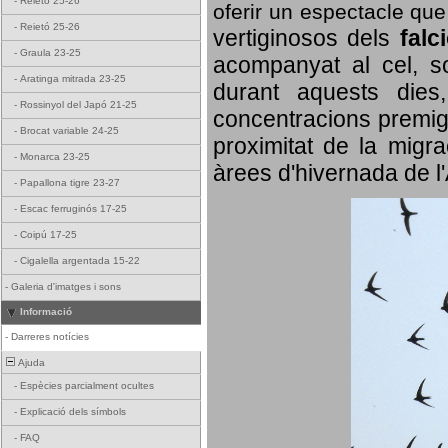
-
Reietó 25-26
oferir un espectacle qu
-
Reietó 25-26
vertiginosos dels
falc
-
Graula 23-25
acompanyat al cel, so
-
Aratinga mitrada 23-25
durant aquests dies
-
Rossinyol del Japó 21-25
concentracions premigr
-
Brocat variable 24-25
proximitat de la migra
-
Monarca 23-25
àrees d'hivernada de l
-
Papallona tigre 23-27
-
Escac ferruginós 17-25
-
Coipú 17-25
-
Cigalella argentada 15-22
-
Galeria d'imatges i sons
Informació
-
Darreres notícies
Ajuda
-
Espècies parcialment ocultes
-
Explicació dels símbols
-
FAQ