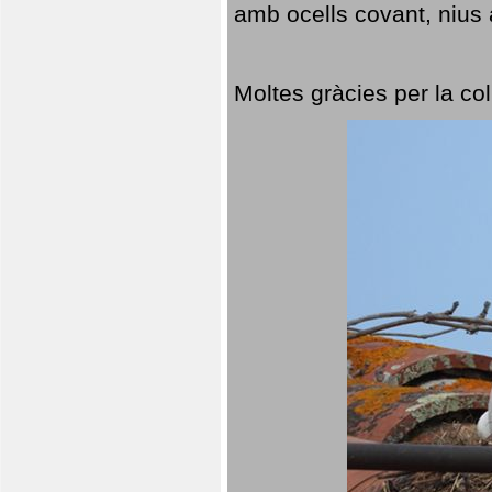
amb ocells covant, nius a
Moltes gràcies per la col