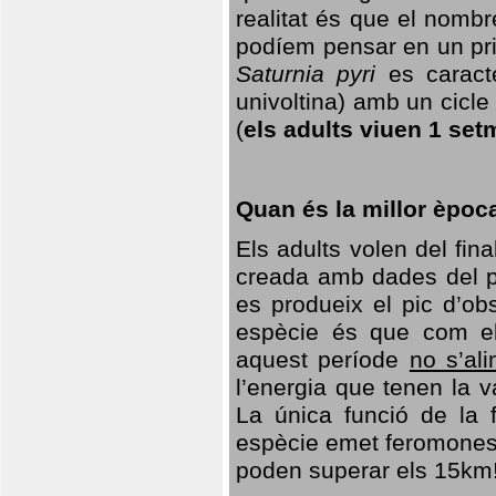
realitat és que el nomb
podíem pensar en un princ
Saturnia pyri
es caracte
univoltina) amb un cicle 
(
els adults viuen 1 set
Quan és la millor èpoc
Els adults volen del fin
creada amb dades del po
es produeix el pic d’ob
espècie és que com el
aquest període
no s’al
l’energia que tenen la 
La única funció de la f
espècie emet feromones
poden superar els 15km