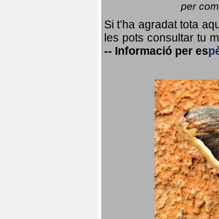
per coma
Si t’ha agradat tota a
les pots consultar tu ma
--
Informació per
es
p