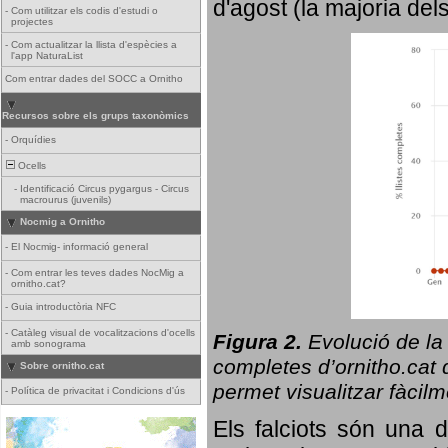
d'agost (la majoria del
-
Com utilitzar els codis d'estudi o
projectes
-
Com actualitzar la llista d'espècies a
l'app NaturaList
Com entrar dades del SOCC a Ornitho
Recursos sobre els grups taxonòmics
-
Orquídies
Ocells
-
Identificació Circus pygargus - Circus
macrourus (juvenils)
Nocmig a Ornitho
-
El Nocmig- informació general
-
Com entrar les teves dades NocMig a
ornitho.cat?
-
Guia introductòria NFC
-
Catàleg visual de vocalitzacions d'ocells
Figura 2.
Evolució de la
amb sonograma
completes d’ornitho.cat q
Sobre ornitho.cat
permet visualitzar fàcilm
-
Política de privacitat i Condicions d'ús
Els falciots són una 