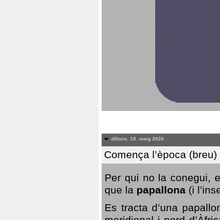
dilluns, 18. maig 2026
Comença l’època (breu) d
Per qui no la conegui, 
que la
papallona
(i l’in
Es tracta d’una papallo
meridional i nord d’Àfri