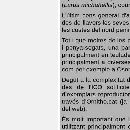
(
Larus michahellis
), coo
L'últim cens general d'a
des de llavors les seves
les costes del nord peni
Tot i que moltes de les p
i penya-segats, una par
principalment en teulad
principalment a diverses
com per exemple a Oso
Degut a la complexitat d
des de l'ICO sol·lici
d’exemplars reproductor
través d’Ornitho.cat (ja
del web).
És molt important que 
utilitzant principalment