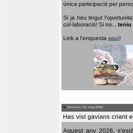
única participació per person
Si ja heu tingut l'oportuni
col·laboració! Si no...
teniu
Link a l'enquesta
aquí
!
dimecres, 20. maig 2026
Has vist gavians criant 
Aquest any 2026, s'est