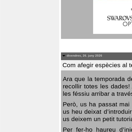
divendres, 26. juny 2026
Com afegir espècies al 
Ara que la temporada de
recollir totes les dades
les féssiu arribar a trav
Però, us ha passat mai 
us heu deixat d’introdu
us deixem un petit tutor
Per fer-ho haureu d’in