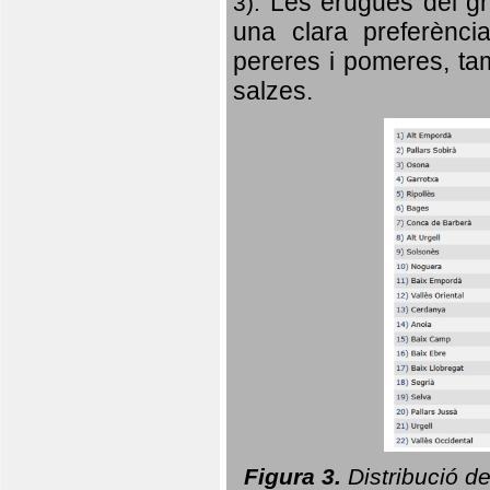
Les erugues del gr
3).
una clara preferència
pereres i pomeres, tam
salzes.
Figura 3.
Distribució d