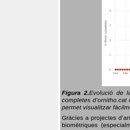
Figura 2.
Evolució de l
completes d’ornitho.cat 
permet visualitzar fàcilm
Gràcies a projectes d’a
biomètriques (especialm