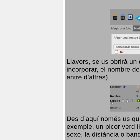
Llavors, se us obrirà un
incorporar, el nombre de
entre d’altres).
Des d’aquí només us que
exemple, un picor verd ib
sexe, la distància o ba