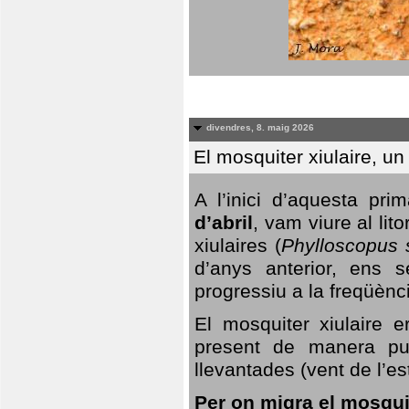
divendres, 8. maig 2026
El mosquiter xiulaire, u
A l’inici d’aquesta pr
d’abril
, vam viure al li
xiulaires (
Phylloscopus s
d’anys anterior, ens s
progressiu a la freqüènc
El mosquiter xiulaire 
present de manera pun
llevantades (vent de l’est
Per on migra el mosquit