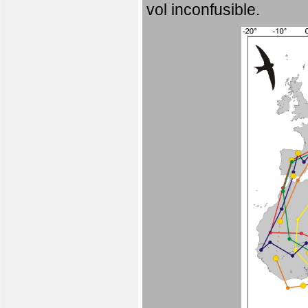
vol inconfusible.