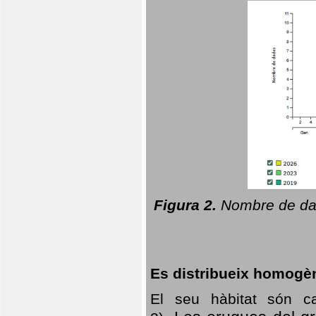
Figura 2.
Nombre de dad
Es distribueix homogè
El seu hàbitat són c