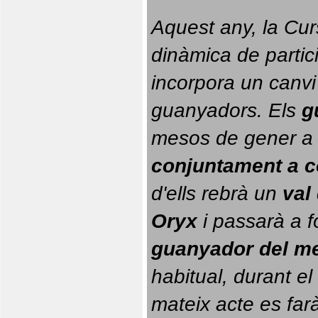
Aquest any, la Cur
dinàmica de partici
incorpora un canvi
guanyadors. 
Els 
g
conjuntament a 
d'ells rebrà un 
val
Oryx
 i passarà a f
guanyador del m
habitual, durant el 
mateix acte es farà