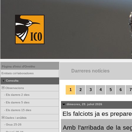
Pàgina d'inici d'Ornitho
Darreres notícies
Entitats col·laboradores
Consulta
Observacions
1
2
3
4
5
6
7
-
Els darrers 2 dies
-
Els darrers 5 dies
dimecres, 29. juliol 2026
-
Els darrers 15 dies
Els falciots ja es prepar
Dades i anàlisis
-
Grua 25-26
Amb l'arribada de la se