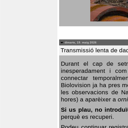
dimarts, 19. maig 2026
Transmissió lenta de da
Durant el cap de setm
inesperadament i com 
connectar temporalme
Biolovision ja ha pres 
les observacions de Na
hores) a aparèixer a
orni
Si us plau, no introd
perquè es recuperi.
Podeu continuar registr