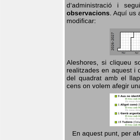
d’administració i se
observacions
. Aquí us 
modificar:
Aleshores, si cliqueu s
realitzades en aquest i
del quadrat amb el llap
cens on volem afegir un
En aquest punt, per af