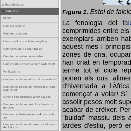
Estadístiques
Estol de falci
Figura 1.
Tutorials
-
FAQS
La fenologia del
fa
-
Com registrar-se
comprimides entre els o
-
Com entrar dades
exemplars arriben habi
-
Com introduir una llista completa
aquest mes i principis
-
Com consultar i editar dades
zones de cria, ocupan
-
Com fer consultes avançades
han criat en tempora
-
Com introduir dades a l'app NaturaList
terme tot el cicle rep
-
Verificacions
ponen els ous, alime
-
Com entrar dades al mòdul de mortalitat
d'hivernada a l'Àfric
-
Com entrar dades de mortalitat a l'app
NaturaList
començat a volar! Sí, 
-
Ornitho i les espècies amenaçades
assolir pesos molt supe
-
Com entrar dades amb localitzacions
precises
acabar de créixer. Per 
-
Com entrar llistes estàndard des de la
"buidat" massiu dels a
app
tardes d'estiu, però e
-
Com entrar dades al projecte Colònies
de Falciots