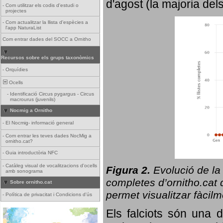
d'agost (la majoria del
-
Com utilitzar els codis d'estudi o
projectes
-
Com actualitzar la llista d'espècies a
l'app NaturaList
Com entrar dades del SOCC a Ornitho
Recursos sobre els grups taxonòmics
-
Orquídies
Ocells
-
Identificació Circus pygargus - Circus
macrourus (juvenils)
Nocmig a Ornitho
-
El Nocmig- informació general
-
Com entrar les teves dades NocMig a
ornitho.cat?
-
Guia introductòria NFC
-
Catàleg visual de vocalitzacions d'ocells
Figura 2.
Evolució de la
amb sonograma
completes d’ornitho.cat q
Sobre ornitho.cat
permet visualitzar fàcilm
-
Política de privacitat i Condicions d'ús
Els falciots són una 