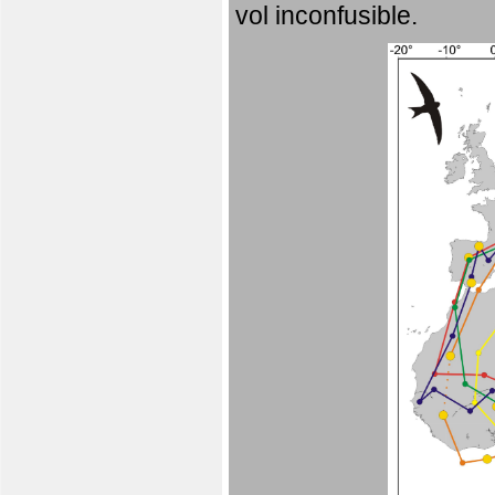
vol inconfusible.