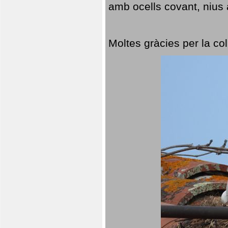
amb ocells covant, nius a
Moltes gràcies per la col