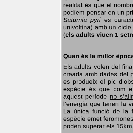
realitat és que el nomb
podíem pensar en un princ
Saturnia pyri
es caracte
univoltina) amb un cicle 
(
els adults viuen 1 set
Quan és la millor èpoc
Els adults volen del fin
creada amb dades del po
es produeix el pic d’ob
espècie és que com el
aquest període
no s’al
l’energia que tenen la 
La única funció de la f
espècie emet feromones
poden superar els 15km