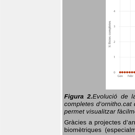
Figura 2.
Evolució de l
completes d’ornitho.cat 
permet visualitzar fàcilm
Gràcies a projectes d’a
biomètriques (especialm