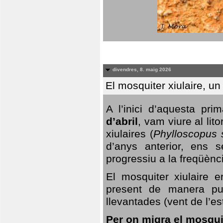
divendres, 8. maig 2026
El mosquiter xiulaire, u
A l’inici d’aquesta pr
d’abril
, vam viure al li
xiulaires (
Phylloscopus s
d’anys anterior, ens s
progressiu a la freqüènc
El mosquiter xiulaire 
present de manera pun
llevantades (vent de l’est
Per on migra el mosquit