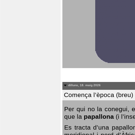
dilluns, 18. maig 2026
Comença l’època (breu) d
Per qui no la conegui, 
que la
papallona
(i l’in
Es tracta d’una papallo
meridional i nord d’Àfri