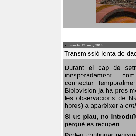
dimarts, 19. maig 2026
Transmissió lenta de da
Durant el cap de setm
inesperadament i com 
connectar temporalme
Biolovision ja ha pres 
les observacions de Na
hores) a aparèixer a
orni
Si us plau, no introd
perquè es recuperi.
Podeu continuar registr