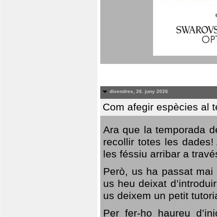
divendres, 26. juny 2026
Com afegir espècies al 
Ara que la temporada de
recollir totes les dades
les féssiu arribar a trav
Però, us ha passat mai 
us heu deixat d’introdu
us deixem un petit tutor
Per fer-ho haureu d’in