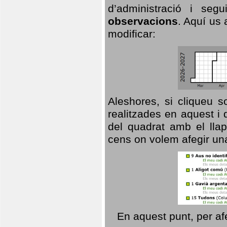
d’administració i se
observacions
. Aquí us 
modificar:
Aleshores, si cliqueu s
realitzades en aquest i
del quadrat amb el llap
cens on volem afegir un
En aquest punt, per af