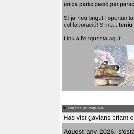
única participació per person
Si ja heu tingut l'oportuni
col·laboració! Si no...
teniu
Link a l'enquesta
aquí
!
dimecres, 20. maig 2026
Has vist gavians criant 
Aquest any 2026, s'est