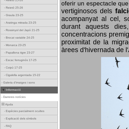
-
Reietó 25-26
oferir un espectacle qu
-
Reietó 25-26
vertiginosos dels
falc
-
Graula 23-25
acompanyat al cel, so
-
Aratinga mitrada 23-25
durant aquests dies
-
Rossinyol del Japó 21-25
concentracions premigr
-
Brocat variable 24-25
proximitat de la migra
-
Monarca 23-25
àrees d'hivernada de l
-
Papallona tigre 23-27
-
Escac ferruginós 17-25
-
Coipú 17-25
-
Cigalella argentada 15-22
-
Galeria d'imatges i sons
Informació
-
Darreres notícies
Ajuda
-
Espècies parcialment ocultes
-
Explicació dels símbols
-
FAQ