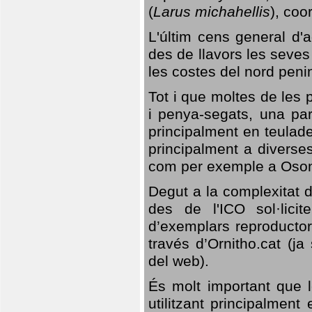
(
Larus michahellis
), coo
L'últim cens general d'a
des de llavors les seves
les costes del nord peni
Tot i que moltes de les p
i penya-segats, una par
principalment en teulad
principalment a diverses
com per exemple a Oso
Degut a la complexitat d
des de l'ICO sol·lici
d’exemplars reproductor
través d’Ornitho.cat (ja
del web).
És molt important que 
utilitzant principalment