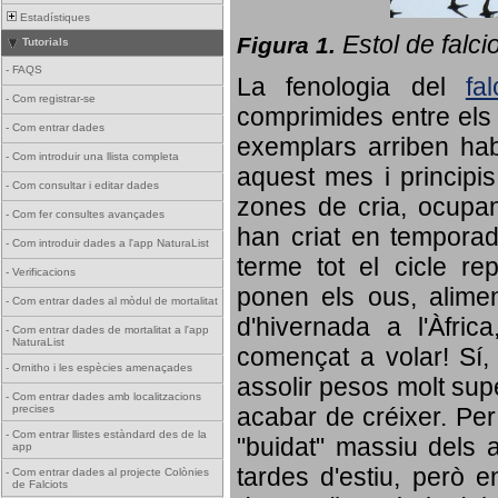
Estadístiques
Estol de falci
Figura 1.
Tutorials
-
FAQS
La fenologia del
fa
-
Com registrar-se
comprimides entre els o
-
Com entrar dades
exemplars arriben habi
-
Com introduir una llista completa
aquest mes i principis
-
Com consultar i editar dades
zones de cria, ocupan
-
Com fer consultes avançades
han criat en tempora
-
Com introduir dades a l'app NaturaList
terme tot el cicle rep
-
Verificacions
ponen els ous, alime
-
Com entrar dades al mòdul de mortalitat
d'hivernada a l'Àfric
-
Com entrar dades de mortalitat a l'app
NaturaList
començat a volar! Sí, 
-
Ornitho i les espècies amenaçades
assolir pesos molt supe
-
Com entrar dades amb localitzacions
precises
acabar de créixer. Per 
-
Com entrar llistes estàndard des de la
"buidat" massiu dels a
app
tardes d'estiu, però e
-
Com entrar dades al projecte Colònies
de Falciots