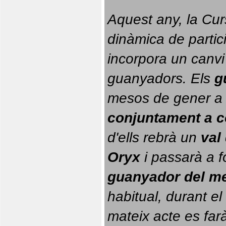
Aquest any, la Cur
dinàmica de partici
incorpora un canvi
guanyadors. 
Els 
g
conjuntament a 
d'ells rebrà un 
val
Oryx
 i passarà a f
guanyador del m
habitual, durant el 
mateix acte es farà