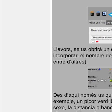
Llavors, se us obrirà un
incorporar, el nombre de
entre d’altres).
Des d’aquí només us que
exemple, un picor verd ib
sexe, la distància o ba