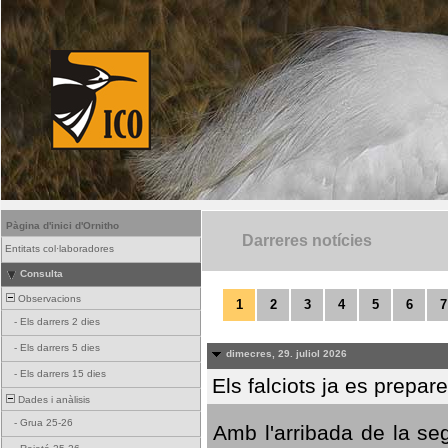
Pàgina d'inici d'Ornitho
Darreres notícies
Entitats col·laboradores
Consulta
Observacions
1
2
3
4
5
6
7
-
Els darrers 2 dies
-
Els darrers 5 dies
dimecres, 29. juliol 2026
-
Els darrers 15 dies
Els falciots ja es prepar
Dades i anàlisis
-
Grua 25-26
Amb l'arribada de la se