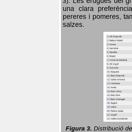
Les erugues del gr
3).
una clara preferència
pereres i pomeres, tam
salzes.
Figura 3.
Distribució d