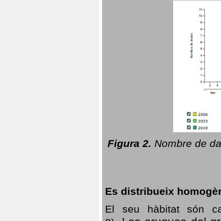
Figura 2.
Nombre de dad
Es distribueix homogè
El seu hàbitat són c