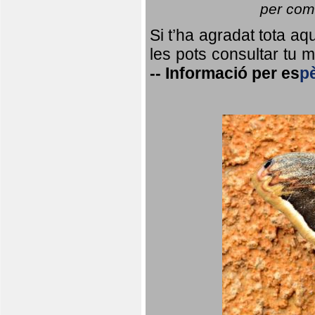
per coma
Si t’ha agradat tota a
les pots consultar tu ma
--
Informació per
es
p