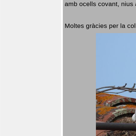
amb ocells covant, nius a
Moltes gràcies per la col