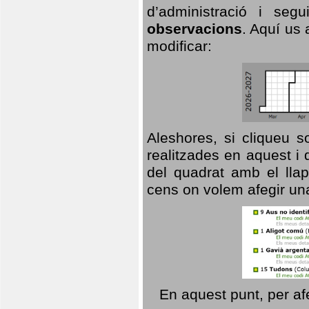
d’administració i se
observacions
. Aquí us 
modificar:
Aleshores, si cliqueu s
realitzades en aquest i
del quadrat amb el llap
cens on volem afegir un
En aquest punt, per af