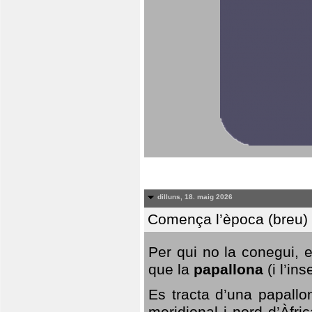
dilluns, 18. maig 2026
Comença l’època (breu) d
Per qui no la conegui, 
que la
papallona
(i l’in
Es tracta d’una papallo
meridional i nord d’Àfri