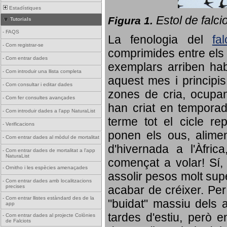
Estadístiques
Estol de falci
Figura 1.
Tutorials
-
FAQS
La fenologia del
fa
-
Com registrar-se
comprimides entre els o
-
Com entrar dades
exemplars arriben habi
-
Com introduir una llista completa
aquest mes i principis
-
Com consultar i editar dades
zones de cria, ocupan
-
Com fer consultes avançades
han criat en tempora
-
Com introduir dades a l'app NaturaList
terme tot el cicle rep
-
Verificacions
ponen els ous, alime
-
Com entrar dades al mòdul de mortalitat
d'hivernada a l'Àfric
-
Com entrar dades de mortalitat a l'app
NaturaList
començat a volar! Sí, 
-
Ornitho i les espècies amenaçades
assolir pesos molt supe
-
Com entrar dades amb localitzacions
precises
acabar de créixer. Per 
-
Com entrar llistes estàndard des de la
"buidat" massiu dels a
app
tardes d'estiu, però e
-
Com entrar dades al projecte Colònies
de Falciots