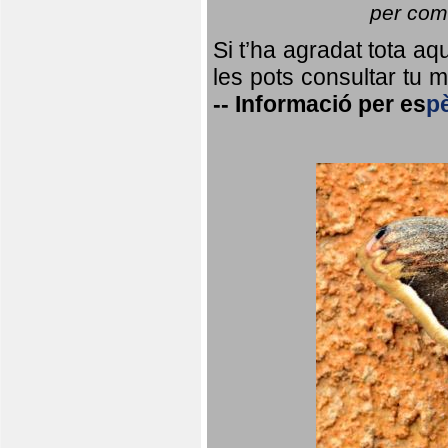
per coma
Si t’ha agradat tota a
les pots consultar tu ma
--
Informació per
es
p