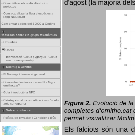
d'agost (la majoria del
-
Com utilitzar els codis d'estudi o
projectes
-
Com actualitzar la llista d'espècies a
l'app NaturaList
Com entrar dades del SOCC a Ornitho
Recursos sobre els grups taxonòmics
-
Orquídies
Ocells
-
Identificació Circus pygargus - Circus
macrourus (juvenils)
Nocmig a Ornitho
-
El Nocmig- informació general
-
Com entrar les teves dades NocMig a
ornitho.cat?
-
Guia introductòria NFC
-
Catàleg visual de vocalitzacions d'ocells
Figura 2.
Evolució de la
amb sonograma
completes d’ornitho.cat q
Sobre ornitho.cat
permet visualitzar fàcilm
-
Política de privacitat i Condicions d'ús
Els falciots són una 