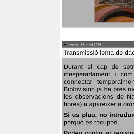
dimarts, 19. maig 2026
Transmissió lenta de da
Durant el cap de setm
inesperadament i com 
connectar temporalme
Biolovision ja ha pres 
les observacions de Na
hores) a aparèixer a
orni
Si us plau, no introd
perquè es recuperi.
Podeu continuar registr