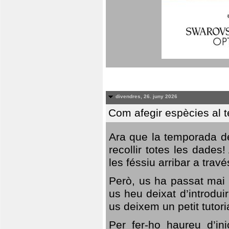
divendres, 26. juny 2026
Com afegir espècies al 
Ara que la temporada de
recollir totes les dades
les féssiu arribar a trav
Però, us ha passat mai 
us heu deixat d’introdu
us deixem un petit tutor
Per fer-ho haureu d’in