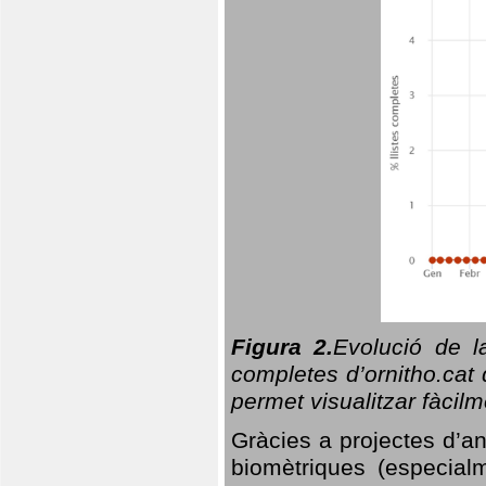
Figura 2.
Evolució de l
completes d’ornitho.cat 
permet visualitzar fàcilm
Gràcies a projectes d’a
biomètriques (especialm