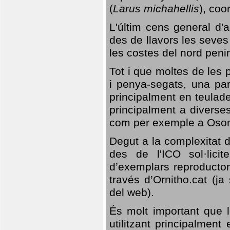
(
Larus michahellis
), coo
L'últim cens general d'a
des de llavors les seves
les costes del nord peni
Tot i que moltes de les p
i penya-segats, una par
principalment en teulad
principalment a diverses
com per exemple a Oso
Degut a la complexitat d
des de l'ICO sol·lici
d’exemplars reproductor
través d’Ornitho.cat (ja
del web).
És molt important que 
utilitzant principalment