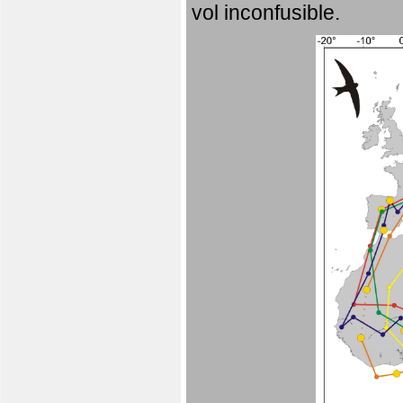
vol inconfusible.