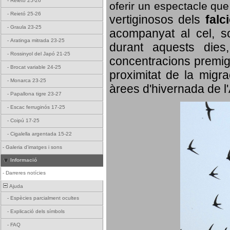
-
Reietó 25-26
oferir un espectacle qu
-
Reietó 25-26
vertiginosos dels
falc
-
Graula 23-25
acompanyat al cel, so
-
Aratinga mitrada 23-25
durant aquests dies
-
Rossinyol del Japó 21-25
concentracions premigr
-
Brocat variable 24-25
proximitat de la migra
-
Monarca 23-25
àrees d'hivernada de l
-
Papallona tigre 23-27
-
Escac ferruginós 17-25
-
Coipú 17-25
-
Cigalella argentada 15-22
-
Galeria d'imatges i sons
Informació
-
Darreres notícies
Ajuda
-
Espècies parcialment ocultes
-
Explicació dels símbols
-
FAQ