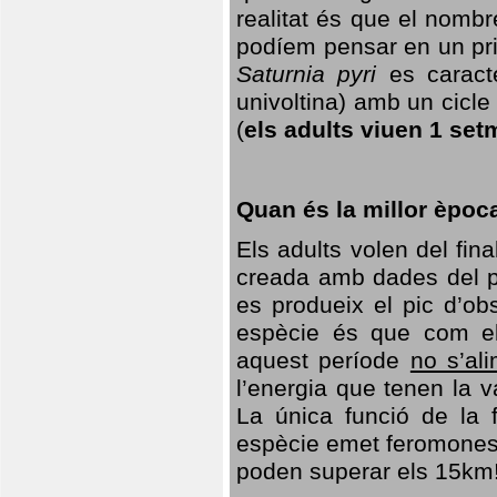
realitat és que el nomb
podíem pensar en un princ
Saturnia pyri
es caracte
univoltina) amb un cicle 
(
els adults viuen 1 set
Quan és la millor èpoc
Els adults volen del fin
creada amb dades del po
es produeix el pic d’ob
espècie és que com el
aquest període
no s’al
l’energia que tenen la 
La única funció de la f
espècie emet feromones
poden superar els 15km