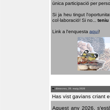
única participació per person
Si ja heu tingut l'oportuni
col·laboració! Si no...
teniu
Link a l'enquesta
aquí
!
dimecres, 20. maig 2026
Has vist gavians criant 
Aquest any 2026, s'est