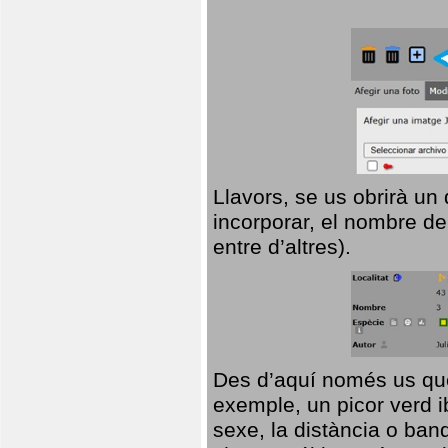
Llavors, se us obrirà un
incorporar, el nombre de
entre d’altres).
Des d’aquí només us que
exemple, un picor verd ib
sexe, la distància o ba