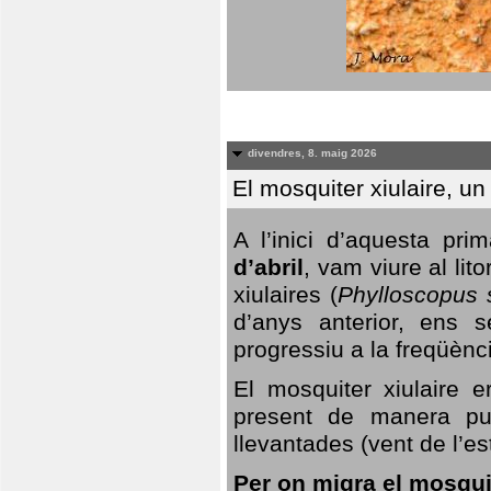
divendres, 8. maig 2026
El mosquiter xiulaire, u
A l’inici d’aquesta pr
d’abril
, vam viure al li
xiulaires (
Phylloscopus s
d’anys anterior, ens s
progressiu a la freqüènc
El mosquiter xiulaire 
present de manera pun
llevantades (vent de l’est
Per on migra el mosquit