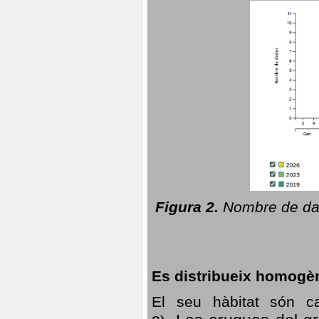
Figura 2.
Nombre de dad
Es distribueix homogè
El seu hàbitat són c