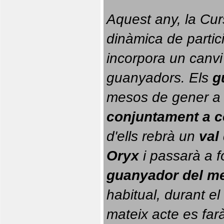
Aquest any, la Cur
dinàmica de partici
incorpora un canvi
guanyadors. 
Els 
g
conjuntament a 
d'ells rebrà un 
val
Oryx
 i passarà a f
guanyador del m
habitual, durant el 
mateix acte es farà