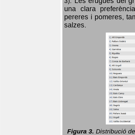
Les erugues del gr
3).
una clara preferència
pereres i pomeres, tam
salzes.
Figura 3.
Distribució d