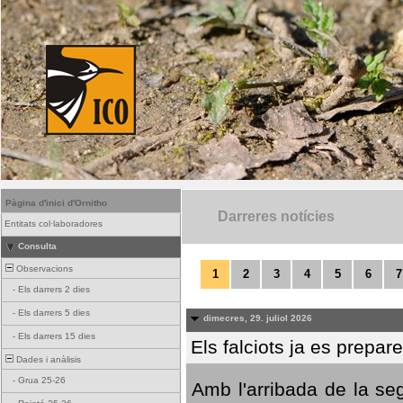
Pàgina d'inici d'Ornitho
Darreres notícies
Entitats col·laboradores
Consulta
Observacions
1
2
3
4
5
6
7
-
Els darrers 2 dies
-
Els darrers 5 dies
dimecres, 29. juliol 2026
-
Els darrers 15 dies
Els falciots ja es prepar
Dades i anàlisis
-
Grua 25-26
Amb l'arribada de la se