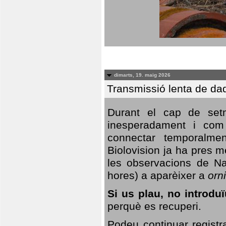
dimarts, 19. maig 2026
Transmissió lenta de da
Durant el cap de setm
inesperadament i com 
connectar temporalme
Biolovision ja ha pres 
les observacions de Na
hores) a aparèixer a
orni
Si us plau, no introd
perquè es recuperi.
Podeu continuar registr