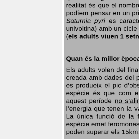
realitat és que el nomb
podíem pensar en un princ
Saturnia pyri
es caracte
univoltina) amb un cicle 
(
els adults viuen 1 set
Quan és la millor èpoc
Els adults volen del fin
creada amb dades del po
es produeix el pic d’ob
espècie és que com el
aquest període
no s’al
l’energia que tenen la 
La única funció de la f
espècie emet feromones
poden superar els 15km