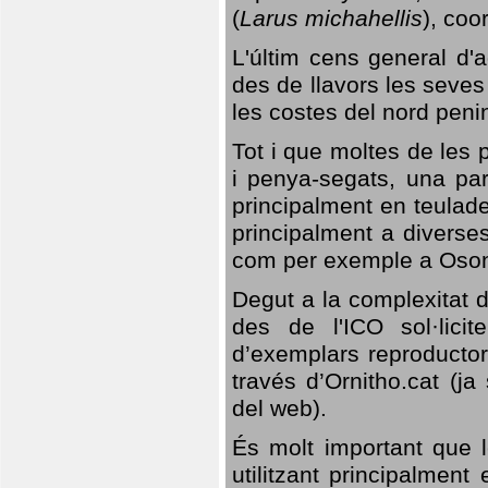
(
Larus michahellis
), coo
L'últim cens general d'a
des de llavors les seves
les costes del nord peni
Tot i que moltes de les p
i penya-segats, una par
principalment en teulad
principalment a diverses
com per exemple a Oso
Degut a la complexitat d
des de l'ICO sol·lici
d’exemplars reproductor
través d’Ornitho.cat (ja
del web).
És molt important que 
utilitzant principalment