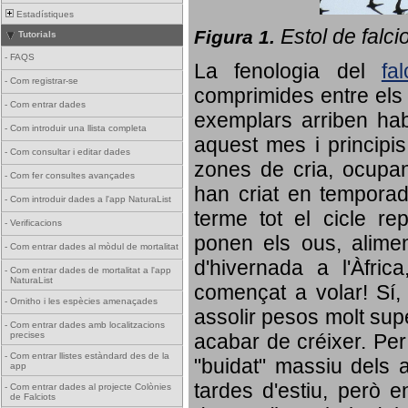
Estadístiques
Estol de falci
Figura 1.
Tutorials
-
FAQS
La fenologia del
fa
-
Com registrar-se
comprimides entre els o
-
Com entrar dades
exemplars arriben habi
-
Com introduir una llista completa
aquest mes i principis
-
Com consultar i editar dades
zones de cria, ocupan
-
Com fer consultes avançades
han criat en tempora
-
Com introduir dades a l'app NaturaList
terme tot el cicle rep
-
Verificacions
ponen els ous, alime
-
Com entrar dades al mòdul de mortalitat
d'hivernada a l'Àfric
-
Com entrar dades de mortalitat a l'app
NaturaList
començat a volar! Sí, 
-
Ornitho i les espècies amenaçades
assolir pesos molt supe
-
Com entrar dades amb localitzacions
precises
acabar de créixer. Per 
-
Com entrar llistes estàndard des de la
"buidat" massiu dels a
app
tardes d'estiu, però e
-
Com entrar dades al projecte Colònies
de Falciots