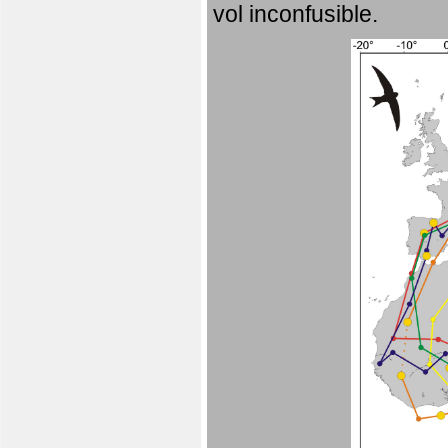
vol inconfusible.