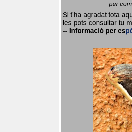
per coma
Si t’ha agradat tota a
les pots consultar tu ma
--
Informació per
es
p