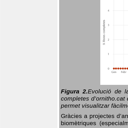
Figura 2.
Evolució de l
completes d’ornitho.cat 
permet visualitzar fàcilm
Gràcies a projectes d’a
biomètriques (especialm