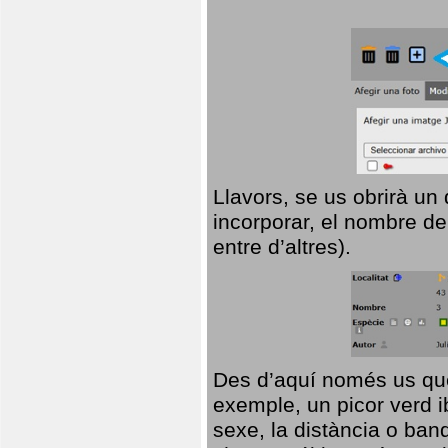
Llavors, se us obrirà un
incorporar, el nombre de
entre d’altres).
Des d’aquí només us que
exemple, un picor verd ib
sexe, la distància o ba