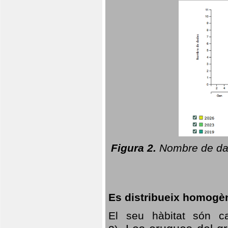
Figura 2.
Nombre de dad
Es distribueix homogè
El seu hàbitat són c