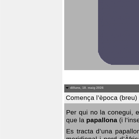
dilluns, 18. maig 2026
Comença l’època (breu) d
Per qui no la conegui, 
que la
papallona
(i l’in
Es tracta d’una papallo
meridional i nord d’Àfri