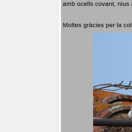
amb ocells covant, nius a
Moltes gràcies per la col