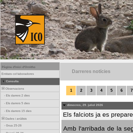
Pàgina d'inici d'Ornitho
Darreres notícies
Entitats col·laboradores
Consulta
Observacions
1
2
3
4
5
6
7
-
Els darrers 2 dies
-
Els darrers 5 dies
dimecres, 29. juliol 2026
-
Els darrers 15 dies
Els falciots ja es prepar
Dades i anàlisis
-
Grua 25-26
Amb l'arribada de la se