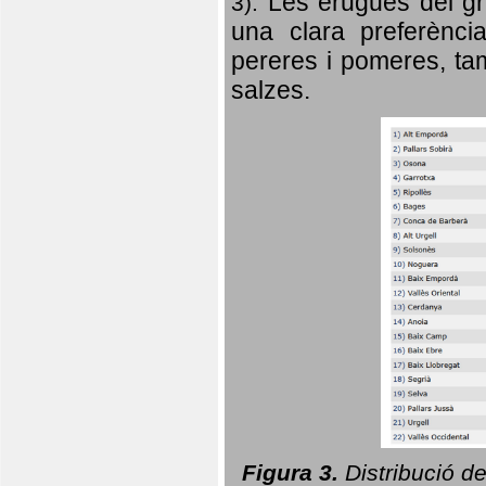
Les erugues del gr
3).
una clara preferència
pereres i pomeres, tam
salzes.
Figura 3.
Distribució d