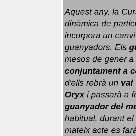
Aquest any, la Cur
dinàmica de partici
incorpora un canvi
guanyadors. 
Els 
g
conjuntament a 
d'ells rebrà un 
val
Oryx
 i passarà a f
guanyador del m
habitual, durant el 
mateix acte es farà