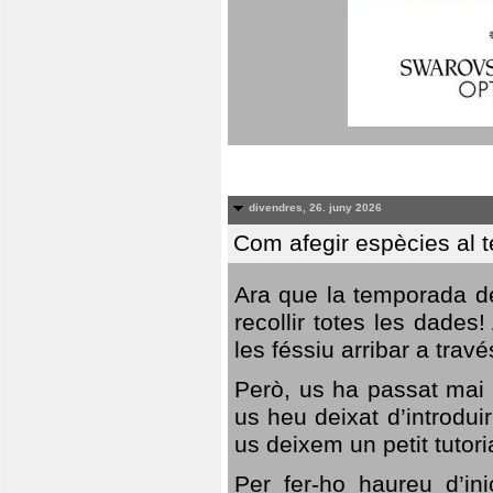
divendres, 26. juny 2026
Com afegir espècies al 
Ara que la temporada de
recollir totes les dades
les féssiu arribar a trav
Però, us ha passat mai 
us heu deixat d’introdu
us deixem un petit tutor
Per fer-ho haureu d’in