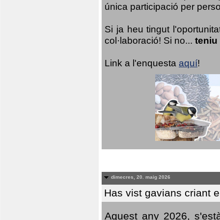
única participació per person
Si ja heu tingut l'oportuni
col·laboració! Si no...
teniu
Link a l'enquesta
aquí
!
dimecres, 20. maig 2026
Has vist gavians criant 
Aquest any 2026, s'est