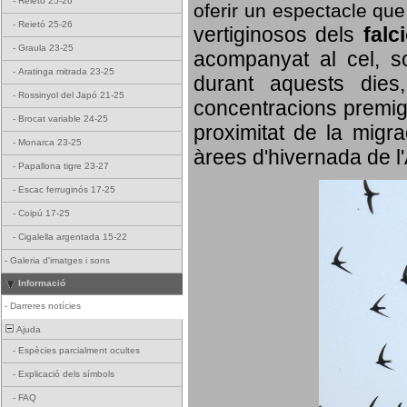
-
Reietó 25-26
oferir un espectacle qu
-
Reietó 25-26
vertiginosos dels
falc
-
Graula 23-25
acompanyat al cel, so
-
Aratinga mitrada 23-25
durant aquests dies
-
Rossinyol del Japó 21-25
concentracions premigr
-
Brocat variable 24-25
proximitat de la migra
-
Monarca 23-25
àrees d'hivernada de l
-
Papallona tigre 23-27
-
Escac ferruginós 17-25
-
Coipú 17-25
-
Cigalella argentada 15-22
-
Galeria d'imatges i sons
Informació
-
Darreres notícies
Ajuda
-
Espècies parcialment ocultes
-
Explicació dels símbols
-
FAQ