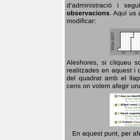
d’administració i se
observacions
. Aquí us 
modificar:
Aleshores, si cliqueu s
realitzades en aquest i
del quadrat amb el llap
cens on volem afegir un
En aquest punt, per af