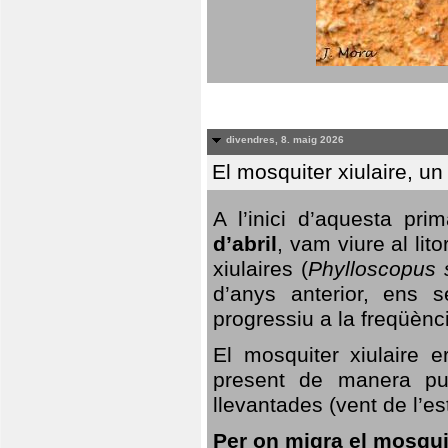
divendres, 8. maig 2026
El mosquiter xiulaire, u
A l’inici d’aquesta pr
d’abril
, vam viure al li
xiulaires (
Phylloscopus s
d’anys anterior, ens s
progressiu a la freqüènc
El mosquiter xiulaire 
present de manera pun
llevantades (vent de l’est
Per on migra el mosquit