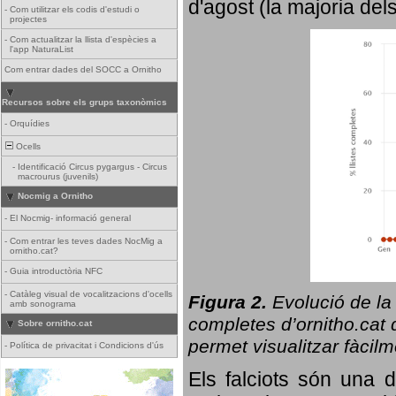
d'agost (la majoria del
-
Com utilitzar els codis d'estudi o
projectes
-
Com actualitzar la llista d'espècies a
l'app NaturaList
Com entrar dades del SOCC a Ornitho
Recursos sobre els grups taxonòmics
-
Orquídies
Ocells
-
Identificació Circus pygargus - Circus
macrourus (juvenils)
Nocmig a Ornitho
-
El Nocmig- informació general
-
Com entrar les teves dades NocMig a
ornitho.cat?
-
Guia introductòria NFC
-
Catàleg visual de vocalitzacions d'ocells
Figura 2.
Evolució de la
amb sonograma
completes d’ornitho.cat q
Sobre ornitho.cat
permet visualitzar fàcilm
-
Política de privacitat i Condicions d'ús
Els falciots són una 