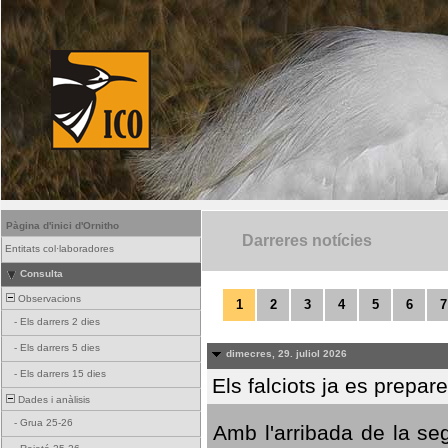
Pàgina d'inici d'Ornitho
Darreres notícies
Entitats col·laboradores
Consulta
Observacions
1
2
3
4
5
6
7
-
Els darrers 2 dies
-
Els darrers 5 dies
dimecres, 29. juliol 2026
-
Els darrers 15 dies
Els falciots ja es prepar
Dades i anàlisis
-
Grua 25-26
Amb l'arribada de la se