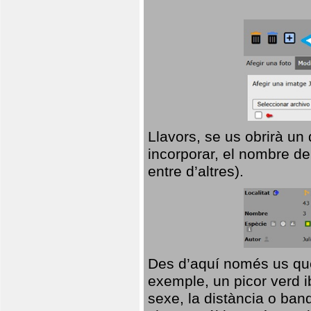
Llavors, se us obrirà un
incorporar, el nombre de
entre d’altres).
Des d’aquí només us que
exemple, un picor verd ib
sexe, la distància o ba