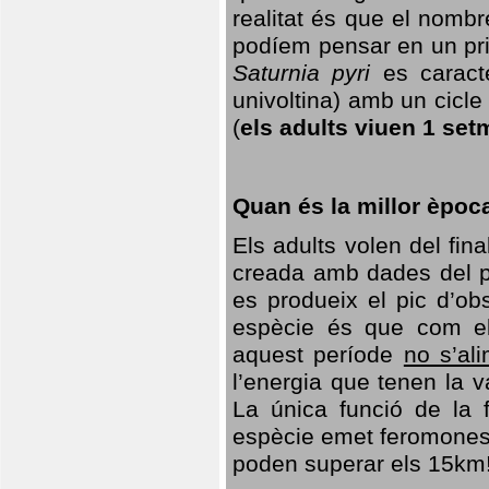
realitat és que el nomb
podíem pensar en un princ
Saturnia pyri
es caracte
univoltina) amb un cicle 
(
els adults viuen 1 set
Quan és la millor èpoc
Els adults volen del fin
creada amb dades del po
es produeix el pic d’ob
espècie és que com el
aquest període
no s’al
l’energia que tenen la 
La única funció de la f
espècie emet feromones
poden superar els 15km