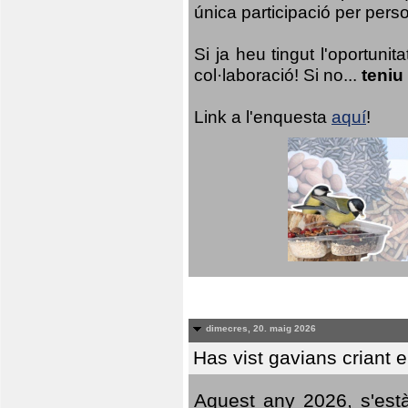
única participació per person
Si ja heu tingut l'oportuni
col·laboració! Si no...
teniu
Link a l'enquesta
aquí
!
dimecres, 20. maig 2026
Has vist gavians criant 
Aquest any 2026, s'est