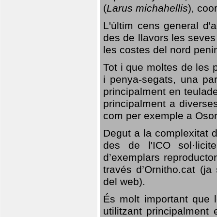
(
Larus michahellis
), coo
L'últim cens general d'a
des de llavors les seves
les costes del nord peni
Tot i que moltes de les p
i penya-segats, una par
principalment en teulad
principalment a diverses
com per exemple a Oso
Degut a la complexitat d
des de l'ICO sol·lici
d’exemplars reproductor
través d’Ornitho.cat (ja
del web).
És molt important que 
utilitzant principalment