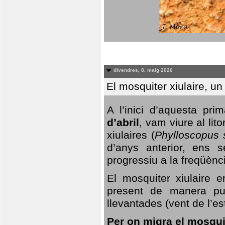
divendres, 8. maig 2026
El mosquiter xiulaire, u
A l’inici d’aquesta pr
d’abril
, vam viure al li
xiulaires (
Phylloscopus s
d’anys anterior, ens s
progressiu a la freqüènc
El mosquiter xiulaire 
present de manera pun
llevantades (vent de l’est
Per on migra el mosquit