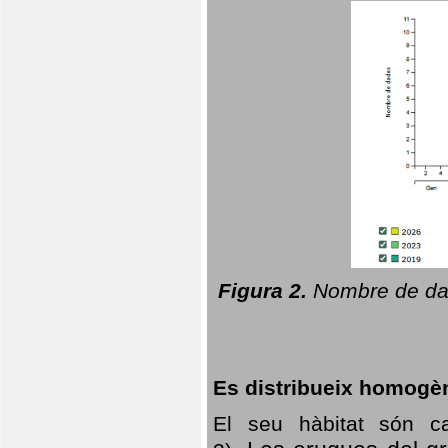
Figura 2.
Nombre de dad
Es distribueix homogè
El seu hàbitat són c