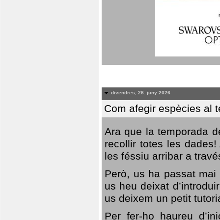
divendres, 26. juny 2026
Com afegir espècies al 
Ara que la temporada de
recollir totes les dades
les féssiu arribar a trav
Però, us ha passat mai 
us heu deixat d’introdu
us deixem un petit tutor
Per fer-ho haureu d’in