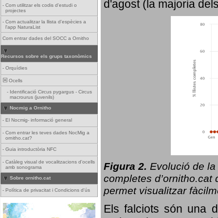
d'agost (la majoria del
-
Com utilitzar els codis d'estudi o
projectes
-
Com actualitzar la llista d'espècies a
l'app NaturaList
Com entrar dades del SOCC a Ornitho
Recursos sobre els grups taxonòmics
-
Orquídies
Ocells
-
Identificació Circus pygargus - Circus
macrourus (juvenils)
Nocmig a Ornitho
-
El Nocmig- informació general
-
Com entrar les teves dades NocMig a
ornitho.cat?
-
Guia introductòria NFC
-
Catàleg visual de vocalitzacions d'ocells
Figura 2.
Evolució de la
amb sonograma
completes d’ornitho.cat q
Sobre ornitho.cat
permet visualitzar fàcilm
-
Política de privacitat i Condicions d'ús
Els falciots són una 