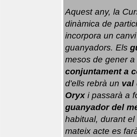
Aquest any, la Cur
dinàmica de partici
incorpora un canvi
guanyadors. 
Els 
g
conjuntament a 
d'ells rebrà un 
val
Oryx
 i passarà a f
guanyador del m
habitual, durant el 
mateix acte es farà