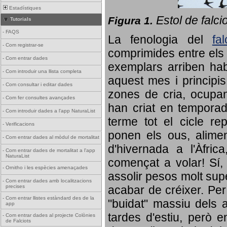
Estadístiques
Estol de falci
Figura 1.
Tutorials
-
FAQS
La fenologia del
fa
-
Com registrar-se
comprimides entre els o
-
Com entrar dades
exemplars arriben habi
-
Com introduir una llista completa
aquest mes i principis
-
Com consultar i editar dades
zones de cria, ocupan
-
Com fer consultes avançades
han criat en tempora
-
Com introduir dades a l'app NaturaList
terme tot el cicle rep
-
Verificacions
ponen els ous, alime
-
Com entrar dades al mòdul de mortalitat
d'hivernada a l'Àfric
-
Com entrar dades de mortalitat a l'app
NaturaList
començat a volar! Sí, 
-
Ornitho i les espècies amenaçades
assolir pesos molt supe
-
Com entrar dades amb localitzacions
precises
acabar de créixer. Per 
-
Com entrar llistes estàndard des de la
"buidat" massiu dels a
app
tardes d'estiu, però e
-
Com entrar dades al projecte Colònies
de Falciots