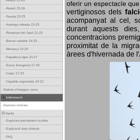
-
Reietó 25-26
oferir un espectacle qu
-
Reietó 25-26
vertiginosos dels
falc
-
Graula 23-25
acompanyat al cel, so
-
Aratinga mitrada 23-25
durant aquests dies
-
Rossinyol del Japó 21-25
concentracions premigr
-
Brocat variable 24-25
proximitat de la migra
-
Monarca 23-25
àrees d'hivernada de l
-
Papallona tigre 23-27
-
Escac ferruginós 17-25
-
Coipú 17-25
-
Cigalella argentada 15-22
-
Galeria d'imatges i sons
Informació
-
Darreres notícies
Ajuda
-
Espècies parcialment ocultes
-
Explicació dels símbols
-
FAQ