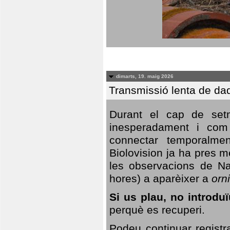
dimarts, 19. maig 2026
Transmissió lenta de da
Durant el cap de setm
inesperadament i com 
connectar temporalme
Biolovision ja ha pres 
les observacions de Na
hores) a aparèixer a
orni
Si us plau, no introd
perquè es recuperi.
Podeu continuar registr