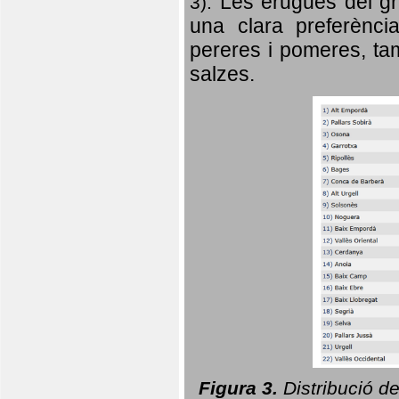
Les erugues del gr
3).
una clara preferència
pereres i pomeres, tam
salzes.
Figura 3.
Distribució d