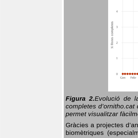
Figura 2.
Evolució de l
completes d’ornitho.cat 
permet visualitzar fàcilm
Gràcies a projectes d’a
biomètriques (especialm