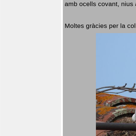
amb ocells covant, nius a
Moltes gràcies per la col