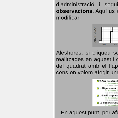
d’administració i se
observacions
. Aquí us 
modificar:
Aleshores, si cliqueu s
realitzades en aquest i
del quadrat amb el llap
cens on volem afegir un
En aquest punt, per af