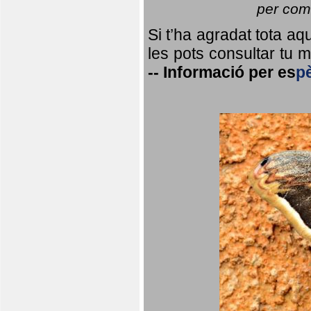
per coma
Si t’ha agradat tota a
les pots consultar tu ma
--
Informació per
es
p