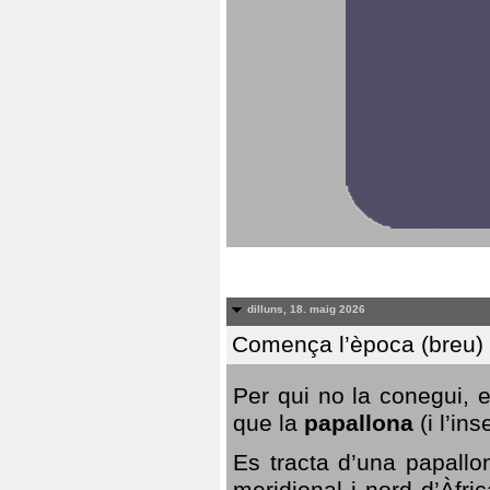
dilluns, 18. maig 2026
Comença l’època (breu) d
Per qui no la conegui, 
que la
papallona
(i l’in
Es tracta d’una papallo
meridional i nord d’Àfri