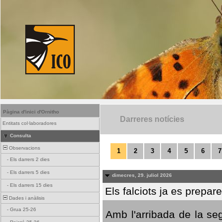
Pàgina d'inici d'Ornitho
Darreres notícies
Entitats col·laboradores
Consulta
Observacions
1
2
3
4
5
6
7
-
Els darrers 2 dies
-
Els darrers 5 dies
dimecres, 29. juliol 2026
-
Els darrers 15 dies
Els falciots ja es prepar
Dades i anàlisis
-
Grua 25-26
Amb l'arribada de la se