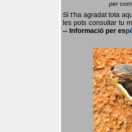
per coma
Si t’ha agradat tota a
les pots consultar tu ma
--
Informació per
es
p