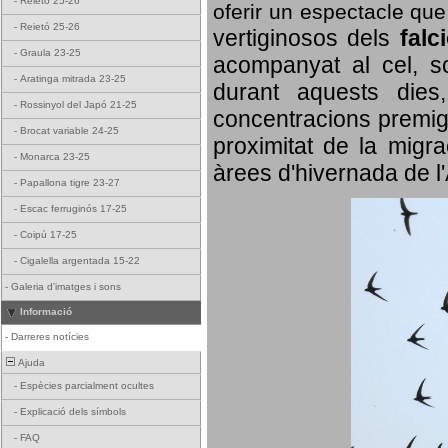
-
Reietó 25-26
oferir un espectacle qu
-
Reietó 25-26
vertiginosos dels
falc
-
Graula 23-25
acompanyat al cel, so
-
Aratinga mitrada 23-25
durant aquests dies
-
Rossinyol del Japó 21-25
concentracions premigr
-
Brocat variable 24-25
proximitat de la migra
-
Monarca 23-25
àrees d'hivernada de l
-
Papallona tigre 23-27
-
Escac ferruginós 17-25
-
Coipú 17-25
-
Cigalella argentada 15-22
-
Galeria d'imatges i sons
Informació
-
Darreres notícies
Ajuda
-
Espècies parcialment ocultes
-
Explicació dels símbols
-
FAQ