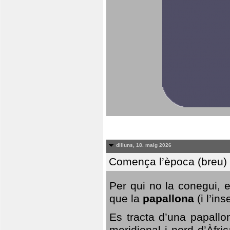
dilluns, 18. maig 2026
Comença l’època (breu) d
Per qui no la conegui, 
que la
papallona
(i l’in
Es tracta d’una papallo
meridional i nord d’Àfri