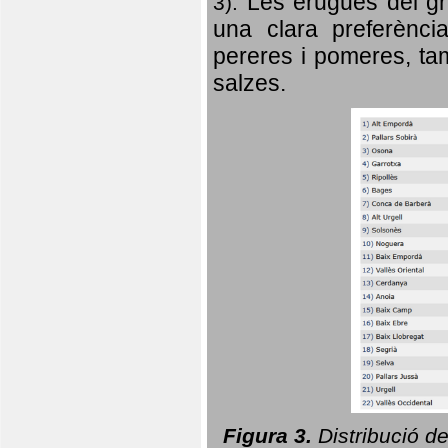
Les erugues del gr
3).
una clara preferència
pereres i pomeres, tam
salzes.
Figura 3.
Distribució d