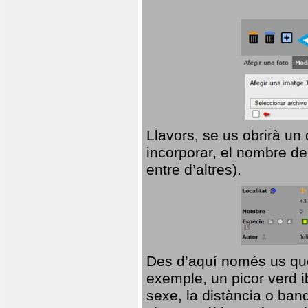
Llavors, se us obrirà un
incorporar, el nombre de
entre d’altres).
Des d’aquí només us que
exemple, un picor verd ib
sexe, la distància o ba