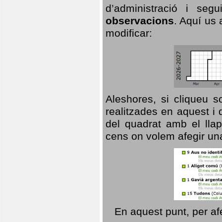
d’administració i se
observacions
. Aquí us 
modificar:
Aleshores, si cliqueu s
realitzades en aquest i
del quadrat amb el llap
cens on volem afegir un
En aquest punt, per af