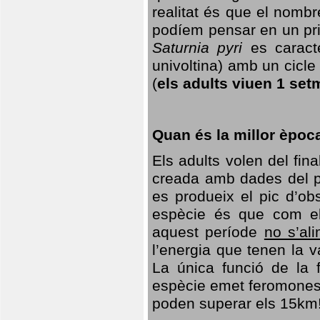
realitat és que el nomb
podíem pensar en un princ
Saturnia pyri
es caracte
univoltina) amb un cicle 
(
els adults viuen 1 set
Quan és la millor èpoc
Els adults volen del fin
creada amb dades del po
es produeix el pic d’ob
espècie és que com el
aquest període
no s’al
l’energia que tenen la 
La única funció de la f
espècie emet feromones
poden superar els 15km