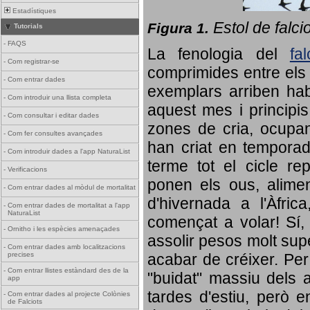
Estadístiques
Estol de falci
Figura 1.
Tutorials
-
FAQS
La fenologia del
fa
-
Com registrar-se
comprimides entre els o
-
Com entrar dades
exemplars arriben habi
-
Com introduir una llista completa
aquest mes i principis
-
Com consultar i editar dades
zones de cria, ocupan
-
Com fer consultes avançades
han criat en tempora
-
Com introduir dades a l'app NaturaList
terme tot el cicle rep
-
Verificacions
ponen els ous, alime
-
Com entrar dades al mòdul de mortalitat
d'hivernada a l'Àfric
-
Com entrar dades de mortalitat a l'app
NaturaList
començat a volar! Sí, 
-
Ornitho i les espècies amenaçades
assolir pesos molt supe
-
Com entrar dades amb localitzacions
precises
acabar de créixer. Per 
-
Com entrar llistes estàndard des de la
"buidat" massiu dels a
app
tardes d'estiu, però e
-
Com entrar dades al projecte Colònies
de Falciots