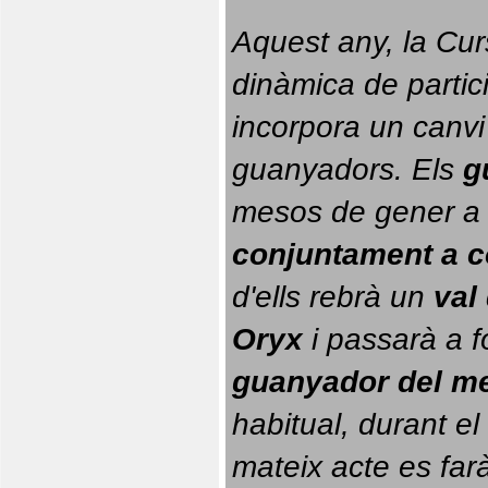
Aquest any, la Cur
dinàmica de partici
incorpora un canvi
guanyadors. 
Els 
g
conjuntament a 
d'ells rebrà un 
val
Oryx
 i passarà a f
guanyador del m
habitual, durant el 
mateix acte es farà