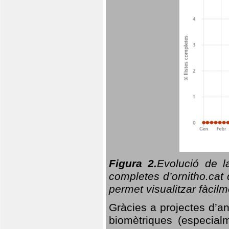
Figura 2.
Evolució de l
completes d’ornitho.cat 
permet visualitzar fàcilm
Gràcies a projectes d’a
biomètriques (especialm