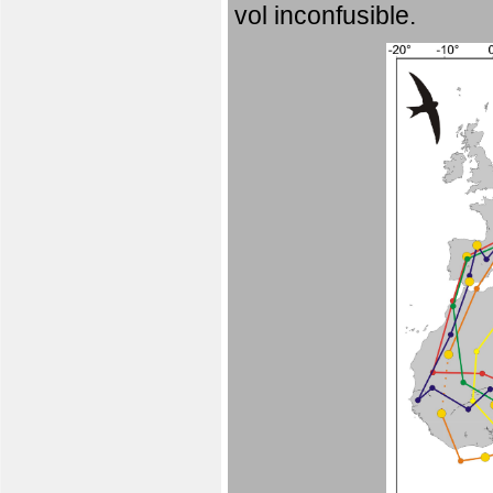
vol inconfusible.