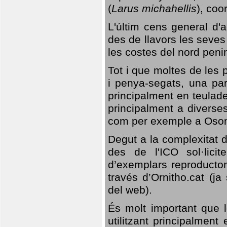
(
Larus michahellis
), coo
L'últim cens general d'a
des de llavors les seves
les costes del nord peni
Tot i que moltes de les p
i penya-segats, una par
principalment en teulad
principalment a diverses
com per exemple a Oso
Degut a la complexitat d
des de l'ICO sol·lici
d’exemplars reproductor
través d’Ornitho.cat (ja
del web).
És molt important que 
utilitzant principalment