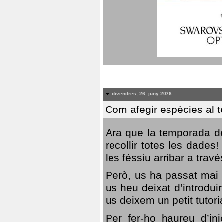
divendres, 26. juny 2026
Com afegir espècies al 
Ara que la temporada de
recollir totes les dades
les féssiu arribar a trav
Però, us ha passat mai 
us heu deixat d’introdu
us deixem un petit tutor
Per fer-ho haureu d’in