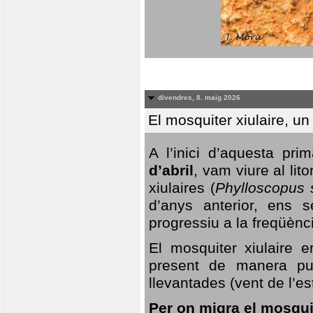
divendres, 8. maig 2026
El mosquiter xiulaire, u
A l’inici d’aquesta pr
d’abril
, vam viure al li
xiulaires (
Phylloscopus s
d’anys anterior, ens s
progressiu a la freqüènc
El mosquiter xiulaire 
present de manera pun
llevantades (vent de l’est
Per on migra el mosquit