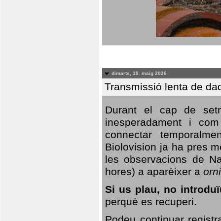
dimarts, 19. maig 2026
Transmissió lenta de da
Durant el cap de setm
inesperadament i com 
connectar temporalme
Biolovision ja ha pres 
les observacions de Na
hores) a aparèixer a
orni
Si us plau, no introd
perquè es recuperi.
Podeu continuar registr