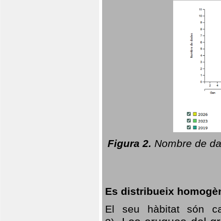
Figura 2.
Nombre de dad
Es distribueix homogè
El seu hàbitat són c