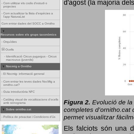
d'agost (la majoria del
-
Com utilitzar els codis d'estudi o
projectes
-
Com actualitzar la llista d'espècies a
l'app NaturaList
Com entrar dades del SOCC a Ornitho
Recursos sobre els grups taxonòmics
-
Orquídies
Ocells
-
Identificació Circus pygargus - Circus
macrourus (juvenils)
Nocmig a Ornitho
-
El Nocmig- informació general
-
Com entrar les teves dades NocMig a
ornitho.cat?
-
Guia introductòria NFC
-
Catàleg visual de vocalitzacions d'ocells
Figura 2.
Evolució de la
amb sonograma
completes d’ornitho.cat q
Sobre ornitho.cat
permet visualitzar fàcilm
-
Política de privacitat i Condicions d'ús
Els falciots són una 