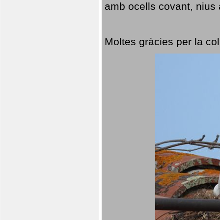
amb ocells covant, nius a
Moltes gràcies per la col