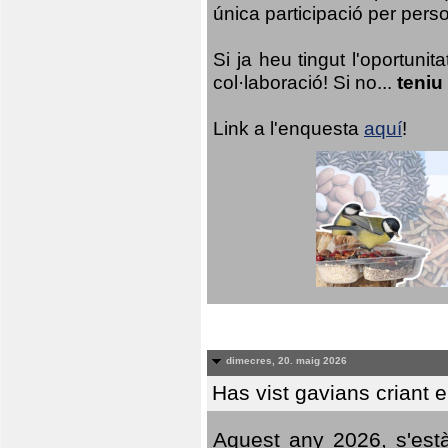
única participació per person
Si ja heu tingut l'oportuni
col·laboració! Si no...
teniu
Link a l'enquesta
aquí
!
dimecres, 20. maig 2026
Has vist gavians criant 
Aquest any 2026, s'est