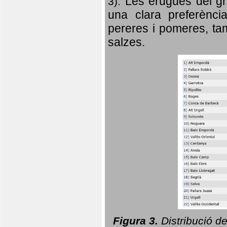
Les erugues del gr
3).
una clara preferència
pereres i pomeres, tam
salzes.
Figura 3.
Distribució d