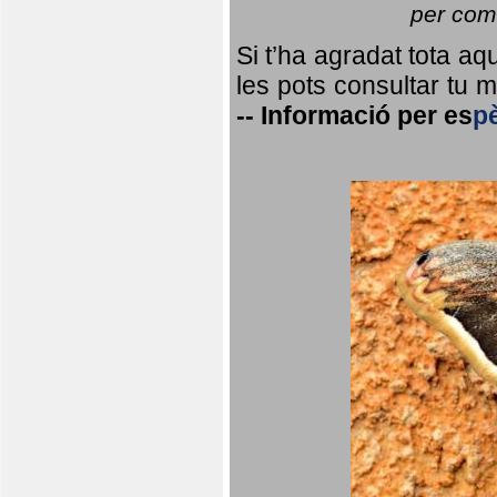
per coma
Si t’ha agradat tota a
les pots consultar tu ma
--
Informació per
es
p