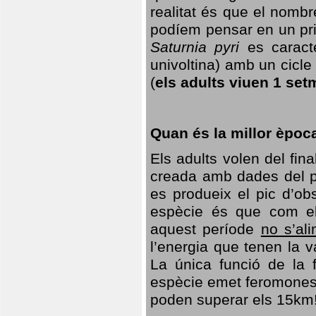
realitat és que el nomb
podíem pensar en un princ
Saturnia pyri
es caracte
univoltina) amb un cicle 
(
els adults viuen 1 set
Quan és la millor èpoc
Els adults volen del fin
creada amb dades del po
es produeix el pic d’ob
espècie és que com el
aquest període
no s’al
l’energia que tenen la 
La única funció de la f
espècie emet feromones
poden superar els 15km