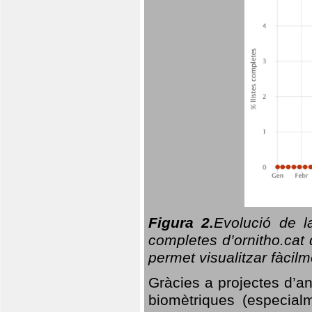
Figura 2.
Evolució de l
completes d’ornitho.cat 
permet visualitzar fàcilm
Gràcies a projectes d’a
biomètriques (especialm