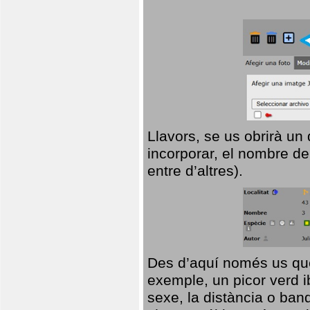
Llavors, se us obrirà un
incorporar, el nombre de
entre d’altres).
Des d’aquí només us que
exemple, un picor verd ib
sexe, la distància o ba