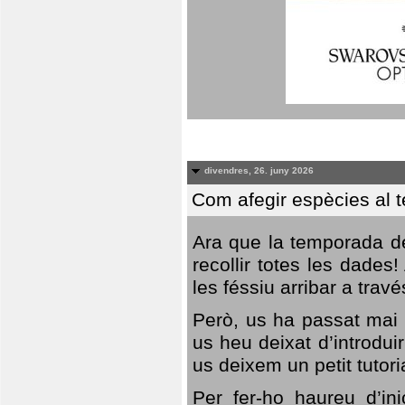
divendres, 26. juny 2026
Com afegir espècies al 
Ara que la temporada de
recollir totes les dades
les féssiu arribar a trav
Però, us ha passat mai 
us heu deixat d’introdu
us deixem un petit tutor
Per fer-ho haureu d’in