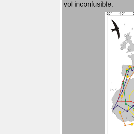
vol inconfusible.