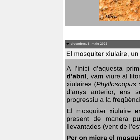
divendres, 8. maig 2026
El mosquiter xiulaire, u
A l’inici d’aquesta pr
d’abril
, vam viure al li
xiulaires (
Phylloscopus s
d’anys anterior, ens s
progressiu a la freqüènc
El mosquiter xiulaire 
present de manera pun
llevantades (vent de l’est
Per on migra el mosquit