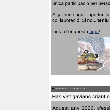
única participació per person
Si ja heu tingut l'oportuni
col·laboració! Si no...
teniu
Link a l'enquesta
aquí
!
dimecres, 20. maig 2026
Has vist gavians criant 
Aquest any 2026, s'est