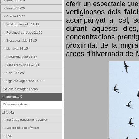
-
Reietó 25-26
oferir un espectacle qu
-
Reietó 25-26
vertiginosos dels
falc
-
Graula 23-25
acompanyat al cel, so
-
Aratinga mitrada 23-25
durant aquests dies
-
Rossinyol del Japó 21-25
concentracions premigr
-
Brocat variable 24-25
proximitat de la migra
-
Monarca 23-25
àrees d'hivernada de l
-
Papallona tigre 23-27
-
Escac ferruginós 17-25
-
Coipú 17-25
-
Cigalella argentada 15-22
-
Galeria d'imatges i sons
Informació
-
Darreres notícies
Ajuda
-
Espècies parcialment ocultes
-
Explicació dels símbols
-
FAQ