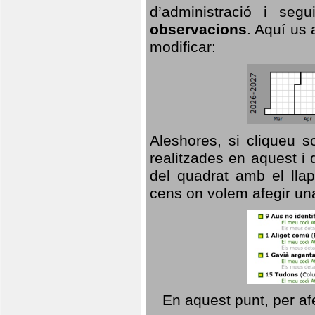
d’administració i se
observacions
. Aquí us 
modificar:
Aleshores, si cliqueu s
realitzades en aquest i
del quadrat amb el llap
cens on volem afegir un
En aquest punt, per af