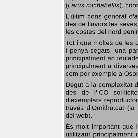
(
Larus michahellis
), coo
L'últim cens general d'a
des de llavors les seves
les costes del nord peni
Tot i que moltes de les p
i penya-segats, una par
principalment en teulad
principalment a diverses
com per exemple a Oso
Degut a la complexitat d
des de l'ICO sol·lici
d’exemplars reproductor
través d’Ornitho.cat (ja
del web).
És molt important que 
utilitzant principalment