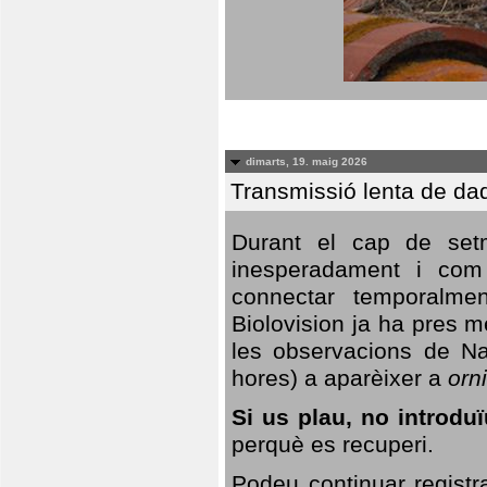
dimarts, 19. maig 2026
Transmissió lenta de da
Durant el cap de setm
inesperadament i com 
connectar temporalme
Biolovision ja ha pres 
les observacions de Na
hores) a aparèixer a
orni
Si us plau, no introd
perquè es recuperi.
Podeu continuar registr