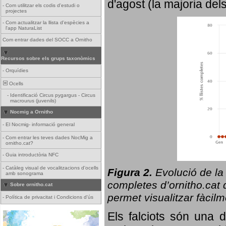
d'agost (la majoria del
-
Com utilitzar els codis d'estudi o
projectes
-
Com actualitzar la llista d'espècies a
l'app NaturaList
Com entrar dades del SOCC a Ornitho
Recursos sobre els grups taxonòmics
-
Orquídies
Ocells
-
Identificació Circus pygargus - Circus
macrourus (juvenils)
Nocmig a Ornitho
-
El Nocmig- informació general
-
Com entrar les teves dades NocMig a
ornitho.cat?
-
Guia introductòria NFC
-
Catàleg visual de vocalitzacions d'ocells
Figura 2.
Evolució de la
amb sonograma
completes d’ornitho.cat q
Sobre ornitho.cat
permet visualitzar fàcilm
-
Política de privacitat i Condicions d'ús
Els falciots són una 