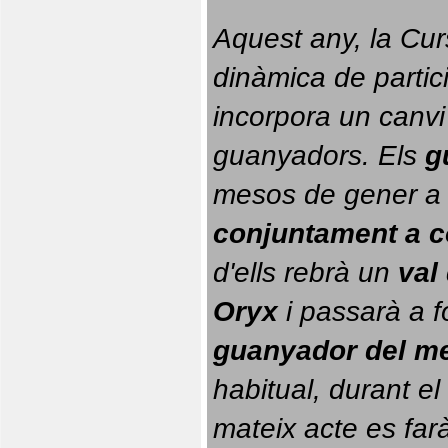
Aquest any, la Cur
dinàmica de partici
incorpora un canvi
guanyadors. 
Els 
g
conjuntament a 
d'ells rebrà un 
val
Oryx
 i passarà a f
guanyador del m
habitual, durant el 
mateix acte es farà