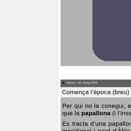
dilluns, 18. maig 2026
Comença l’època (breu) d
Per qui no la conegui, 
que la
papallona
(i l’in
Es tracta d’una papallo
meridional i nord d’Àfri