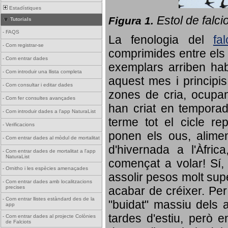
Estadístiques
Estol de falci
Figura 1.
Tutorials
-
FAQS
La fenologia del
fa
-
Com registrar-se
comprimides entre els o
-
Com entrar dades
exemplars arriben habi
-
Com introduir una llista completa
aquest mes i principis
-
Com consultar i editar dades
zones de cria, ocupan
-
Com fer consultes avançades
han criat en tempora
-
Com introduir dades a l'app NaturaList
terme tot el cicle rep
-
Verificacions
ponen els ous, alime
-
Com entrar dades al mòdul de mortalitat
d'hivernada a l'Àfric
-
Com entrar dades de mortalitat a l'app
NaturaList
començat a volar! Sí, 
-
Ornitho i les espècies amenaçades
assolir pesos molt supe
-
Com entrar dades amb localitzacions
precises
acabar de créixer. Per 
-
Com entrar llistes estàndard des de la
"buidat" massiu dels a
app
tardes d'estiu, però e
-
Com entrar dades al projecte Colònies
de Falciots