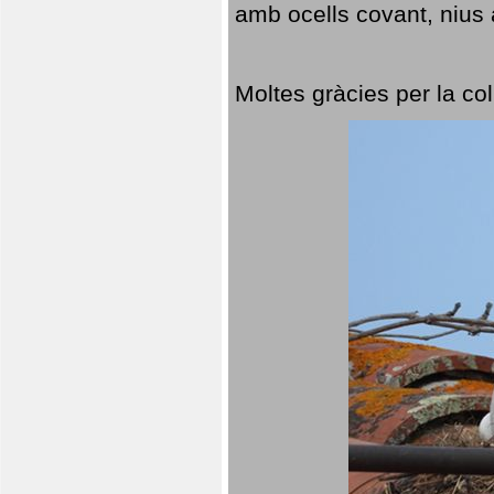
amb ocells covant, nius a
Moltes gràcies per la col