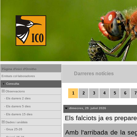
Pàgina d'inici d'Ornitho
Darreres notícies
Entitats col·laboradores
Consulta
Observacions
1
2
3
4
5
6
7
-
Els darrers 2 dies
-
Els darrers 5 dies
dimecres, 29. juliol 2026
-
Els darrers 15 dies
Els falciots ja es prepar
Dades i anàlisis
-
Grua 25-26
Amb l'arribada de la se