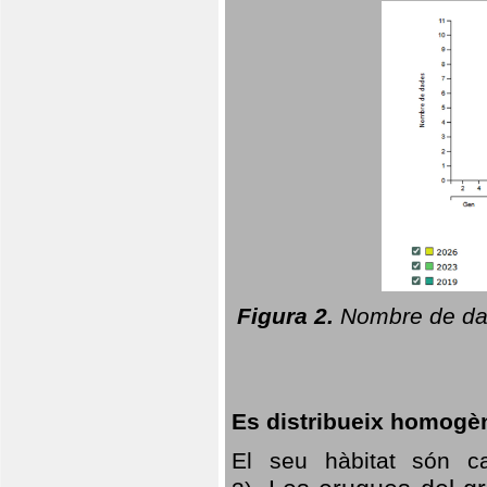
Figura 2.
Nombre de dad
Es distribueix homogè
El seu hàbitat són c