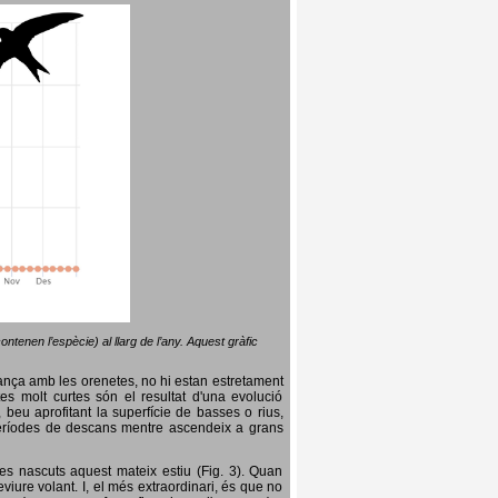
ntenen l’espècie) al llarg de l’any. Aquest gràfic
lança amb les orenetes, no hi estan estretament
es molt curtes són el resultat d'una evolució
, beu aprofitant la superfície de basses o rius,
nt períodes de descans mentre ascendeix a grans
es nascuts aquest mateix estiu (Fig. 3). Quan
iure volant. I, el més extraordinari, és que no