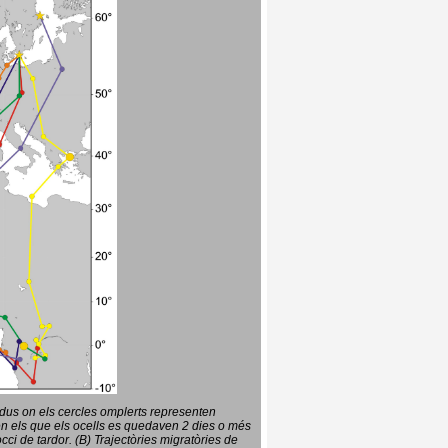
vidus on els cercles omplerts representen
en els que els ocells es quedaven 2 dies o més
ci de tardor. (B) Trajectòries migratòries de