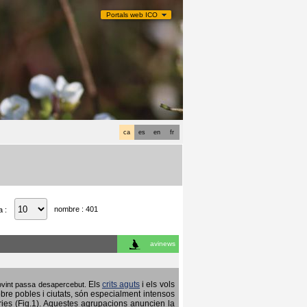
Portals web ICO
ca
es
en
fr
nombre : 401
a :
avinews
Els
crits aguts
i els vols
 sovint passa desapercebut.
obre pobles i ciutats, són especialment intensos
ries (Fig.1). Aquestes agrupacions anuncien la