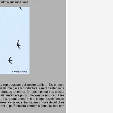
l'Àfrica subsahariana.
 reproductors del nostre territori. Els primers
is de maig els reproductors s'aniran establint a
temporades anteriors. En poc més de tres mesos
s, alimenten els polls i marxen de nou cap a les
Sí, els "abandonen" al niu, ja que els alimenten
er. Per això, entre mitjans i finals de juliol es
d'estiu, però encara veurem alguns falciots ben