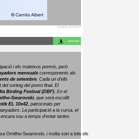
enviat per Jana Marco
avinews
ació i els mateixos premis, però 
nyadors mensuals
 corresponents als 
nts de setembre
. Cada un d'ells 
 del sorteig del premi final. 
El 
lta Birding Festival (DBF)
. En el 
nitho-Swarovski
, que serà escollit 
ptik EL 10x42
, patrocinats per 
nyadors. La participació a la cursa, el 
 encara sou a temps d'entar tantes 
sa Ornitho-Swarovski, i molta sort a tots els 