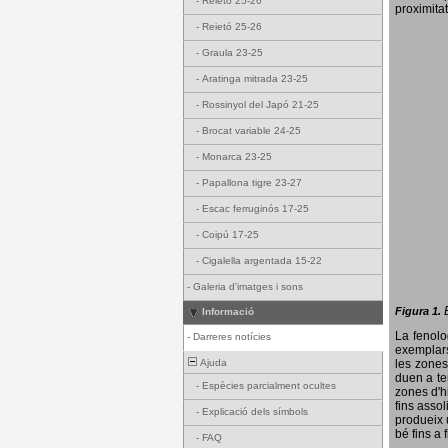
-
Reietó 25-26
proximitat
-
Reietó 25-26
-
Graula 23-25
-
Aratinga mitrada 23-25
-
Rossinyol del Japó 21-25
-
Brocat variable 24-25
-
Monarca 23-25
-
Papallona tigre 23-27
-
Escac ferruginós 17-25
-
Coipú 17-25
-
Cigalella argentada 15-22
-
Galeria d'imatges i sons
Figura 1.
Informació
La fenol
-
Darreres notícies
exemplars
Ajuda
les zones
duen a te
-
Espècies parcialment ocultes
zones d'hi
fins assol
-
Explicació dels símbols
produeix 
bé fins a 
-
FAQ