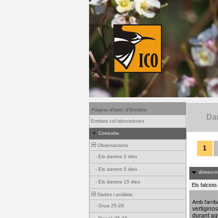
Pàgina d'inici d'Ornitho
Dar
Entitats col·laboradores
Consulta
Observacions
1
-
Els darrers 2 dies
-
Els darrers 5 dies
dimecres
-
Els darrers 15 dies
Els falciot
Dades i anàlisis
Amb l'arri
-
Grua 25-26
vertigino
durant aq