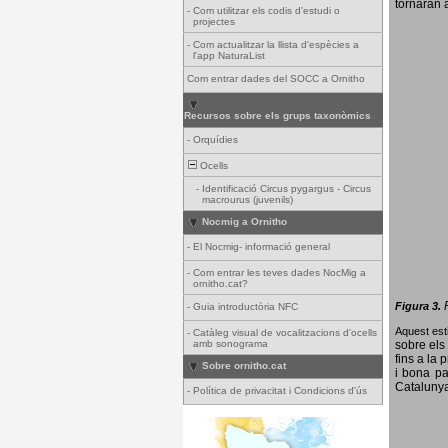
tornaran a
-
Com utilitzar els codis d'estudi o
projectes
-
Com actualitzar la llista d'espècies a
l'app NaturaList
Com entrar dades del SOCC a Ornitho
Recursos sobre els grups taxonòmics
-
Orquídies
Ocells
-
Identificació Circus pygargus - Circus
macrourus (juvenils)
Nocmig a Ornitho
-
El Nocmig- informació general
-
Com entrar les teves dades NocMig a
ornitho.cat?
Figura 3.
-
Guia introductòria NFC
Aquest esti
-
Catàleg visual de vocalitzacions d'ocells
amb sonograma
sobre els 
fins a la 
Sobre ornitho.cat
i bona pa
Catalunya
-
Política de privacitat i Condicions d'ús