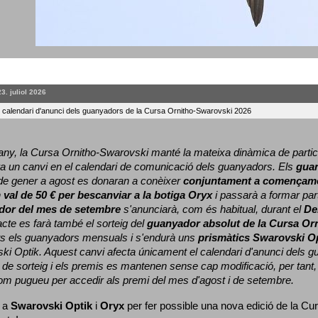
23. juliol 2026
l calendari d'anunci dels guanyadors de la Cursa Ornitho-Swarovski 2026
ny, la Cursa Ornitho-Swarovski manté la mateixa dinàmica de particip
a un canvi en el calendari de comunicació dels guanyadors. 
Els 
gua
e gener a agost es donaran a conèixer 
conjuntament a començame
 
val de 50 € per bescanviar a la botiga Oryx
 i passarà a formar part
dor del mes de setembre
 s'anunciarà, com és habitual, durant el 
De
cte es farà també el sorteig del 
guanyador absolut de la Cursa Or
ts els guanyadors mensuals i s'endurà uns 
prismàtics Swarovski O
ki Optik. 
Aquest canvi afecta únicament el calendari d'anunci dels gua
de sorteig i els premis es mantenen sense cap modificació, per tant,
com pugueu per accedir als premi del mes d'agost i de setembre.
 a 
Swarovski Optik
 i 
Oryx
 per fer possible una nova edició de la Cur