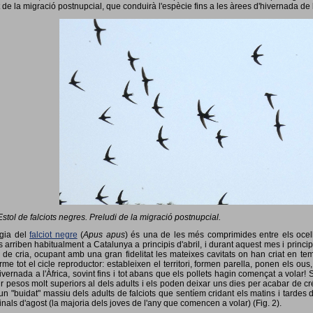
 de la migració postnupcial, que conduirà l'espècie fins a les àrees d'hivernada de 
Estol de falciots negres. Preludi de la migració postnupcial.
ogia del
falciot negre
(
Apus apus
) és una de les més comprimides entre els ocells
 arriben habitualment a Catalunya a principis d'abril, i durant aquest mes i princip
 de cria, ocupant amb una gran fidelitat les mateixes cavitats on han criat en 
rme tot el cicle reproductor: estableixen el territori, formen parella, ponen els ou
vernada a l'Àfrica, sovint fins i tot abans que els pollets hagin començat a volar! 
ir pesos molt superiors al dels adults i els poden deixar uns dies per acabar de créix
un "buidat" massiu dels adults de falciots que sentíem cridant els matins i tardes 
finals d'agost (la majoria dels joves de l'any que comencen a volar) (Fig. 2).