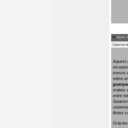
dijous, 
Canvi en e
Aquest a
incorpor
mesos d
rebrà un
guanya
mateix a
entre to
Swarovs
sistema 
llistes 
Gràcies