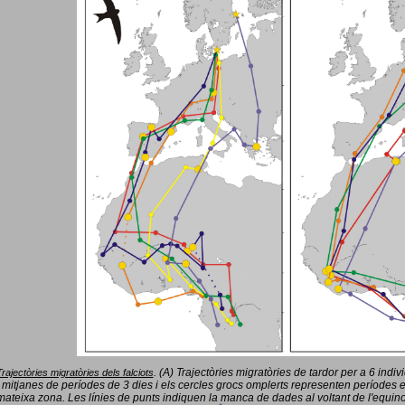
(A) Trajectòries migratòries de tardor per a 6 indi
Trajectòries migratòries dels falciots
.
 mitjanes de períodes de 3 dies i els cercles grocs omplerts representen períodes 
mateixa zona. Les línies de punts indiquen la manca de dades al voltant de l'equinoc