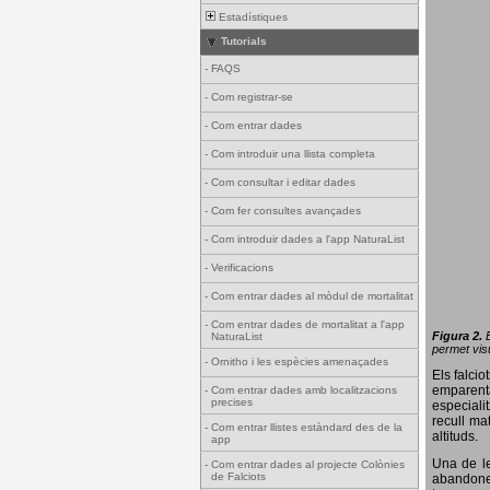
Estadístiques
Tutorials
-
FAQS
-
Com registrar-se
-
Com entrar dades
-
Com introduir una llista completa
-
Com consultar i editar dades
-
Com fer consultes avançades
-
Com introduir dades a l'app NaturaList
-
Verificacions
-
Com entrar dades al mòdul de mortalitat
-
Com entrar dades de mortalitat a l'app
Figura 2.
NaturaList
permet visu
-
Ornitho i les espècies amenaçades
Els falci
emparenta
-
Com entrar dades amb localitzacions
precises
especiali
recull ma
-
Com entrar llistes estàndard des de la
altituds.
app
Una de le
-
Com entrar dades al projecte Colònies
de Falciots
abandonen