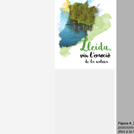
Figura 4.
posicions
dies a la 