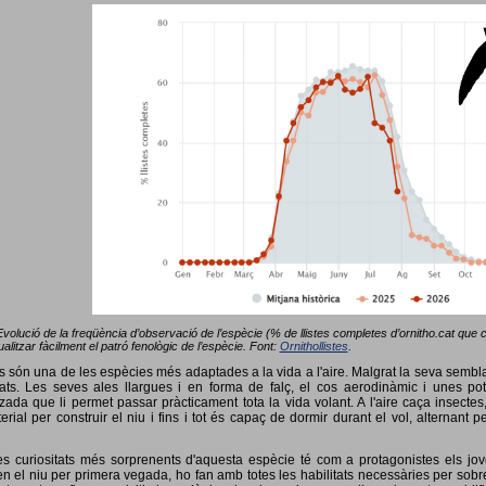
Evolució de la freqüència d’observació de l’espècie (% de llistes completes d’ornitho.cat que co
alitzar fàcilment el patró fenològic de l’espècie. Font:
Ornithollistes
.
ots són una de les espècies més adaptades a la vida a l'aire. Malgrat la seva semb
ts. Les seves ales llargues i en forma de falç, el cos aerodinàmic i unes pot
tzada que li permet passar pràcticament tota la vida volant. A l'aire caça insectes
terial per construir el niu i fins i tot és capaç de dormir durant el vol, alterna
s curiositats més sorprenents d'aquesta espècie té com a protagonistes els jov
 el niu per primera vegada, ho fan amb totes les habilitats necessàries per sobrev