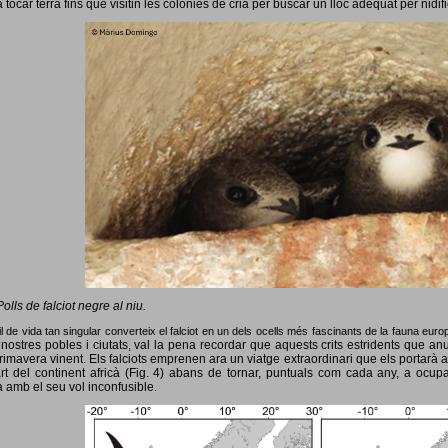
 tocar terra fins que visitin les colònies de cria per buscar un lloc adequat per nidif
Polls de falciot negre al niu.
l de vida tan singular converteix el falciot en un dels ocells més fascinants de la fauna eur
nostres pobles i ciutats, val la pena recordar que aquests crits estridents que anun
primavera vinent.
Els falciots emprenen ara un viatge extraordinari que els portarà a
rt del continent africà (Fig. 4) abans de tornar, puntuals com cada any, a ocup
 amb el seu vol inconfusible.