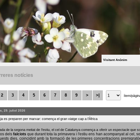
Visitant Anònim
reres notícies
2
3
4
5
6
7
8
9
>
>|
ítem/pàgin
, 29. juliol 2026
s ja es preparen per marxar: comença el gran viatge cap a l'Àfrica
bada de la segona meitat de l'estiu, el cel de Catalunya comença a oferir un espectacle que
sos dels
falciots
que durant tota la primavera i l'estiu ens han acompanyat al cel, s
uests dies, coincidint amb la formació de les primeres concentracions premigratò