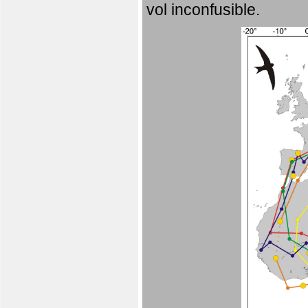
vol inconfusible.