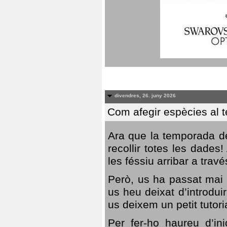
divendres, 26. juny 2026
Com afegir espècies al 
Ara que la temporada de
recollir totes les dades
les féssiu arribar a trav
Però, us ha passat mai 
us heu deixat d’introdu
us deixem un petit tutor
Per fer-ho haureu d’in