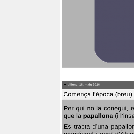
dilluns, 18. maig 2026
Comença l’època (breu) d
Per qui no la conegui, 
que la
papallona
(i l’in
Es tracta d’una papallo
meridional i nord d’Àfri