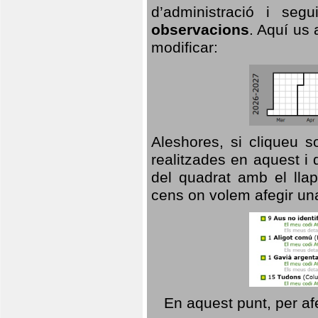
d’administració i se
observacions
. Aquí us 
modificar:
Aleshores, si cliqueu s
realitzades en aquest i
del quadrat amb el llap
cens on volem afegir un
En aquest punt, per af