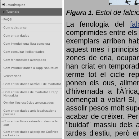
Estadístiques
Estol de falci
Figura 1.
Tutorials
-
FAQS
La fenologia del
fa
-
Com registrar-se
comprimides entre els o
-
Com entrar dades
exemplars arriben habi
-
Com introduir una llista completa
aquest mes i principis
-
Com consultar i editar dades
zones de cria, ocupan
-
Com fer consultes avançades
han criat en tempora
-
Com introduir dades a l'app NaturaList
terme tot el cicle rep
-
Verificacions
ponen els ous, alime
-
Com entrar dades al mòdul de mortalitat
d'hivernada a l'Àfric
-
Com entrar dades de mortalitat a l'app
NaturaList
començat a volar! Sí, 
-
Ornitho i les espècies amenaçades
assolir pesos molt supe
-
Com entrar dades amb localitzacions
precises
acabar de créixer. Per 
-
Com entrar llistes estàndard des de la
"buidat" massiu dels a
app
tardes d'estiu, però e
-
Com entrar dades al projecte Colònies
de Falciots