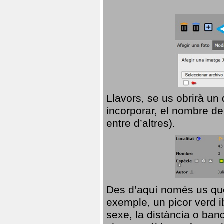
Llavors, se us obrirà un
incorporar, el nombre de
entre d’altres).
Des d’aquí només us que
exemple, un picor verd ib
sexe, la distància o ba