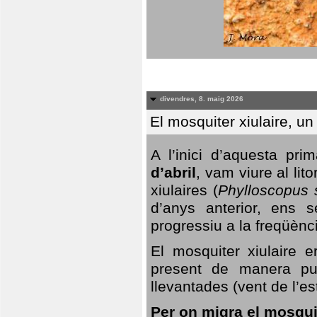
divendres, 8. maig 2026
El mosquiter xiulaire, u
A l’inici d’aquesta pr
d’abril
, vam viure al li
xiulaires (
Phylloscopus s
d’anys anterior, ens s
progressiu a la freqüènc
El mosquiter xiulaire 
present de manera pun
llevantades (vent de l’est
Per on migra el mosquit