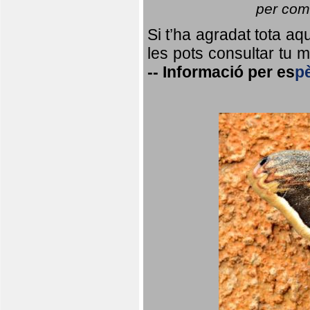
per coma
Si t’ha agradat tota a
les pots consultar tu ma
--
Informació per
es
p