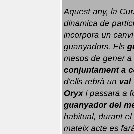
Aquest any, la Cur
dinàmica de partici
incorpora un canvi
guanyadors. 
Els 
g
conjuntament a 
d'ells rebrà un 
val
Oryx
 i passarà a f
guanyador del m
habitual, durant el 
mateix acte es farà