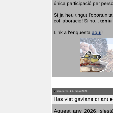
única participació per person
Si ja heu tingut l'oportuni
col·laboració! Si no...
teniu
Link a l'enquesta
aquí
!
dimecres, 20. maig 2026
Has vist gavians criant 
Aquest any 2026, s'est