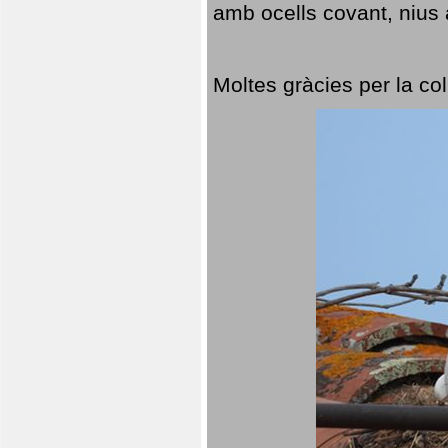
amb ocells covant, nius a
Moltes gràcies per la col