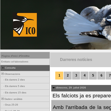
Pàgina d'inici d'Ornitho
Darreres notícies
Entitats col·laboradores
Consulta
Observacions
1
2
3
4
5
6
7
-
Els darrers 2 dies
-
Els darrers 5 dies
dimecres, 29. juliol 2026
-
Els darrers 15 dies
Els falciots ja es prepar
Dades i anàlisis
-
Grua 25-26
Amb l'arribada de la se