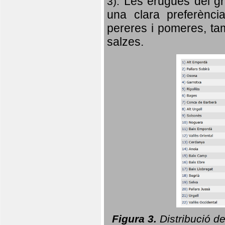
Les erugues del gr
3).
una clara preferència
pereres i pomeres, tam
salzes.
Figura 3.
Distribució d