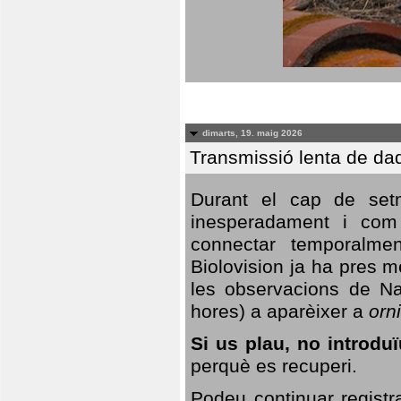
dimarts, 19. maig 2026
Transmissió lenta de da
Durant el cap de setm
inesperadament i com 
connectar temporalme
Biolovision ja ha pres 
les observacions de Na
hores) a aparèixer a
orni
Si us plau, no introd
perquè es recuperi.
Podeu continuar registr