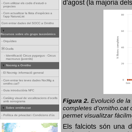
d'agost (la majoria del
-
Com utilitzar els codis d'estudi o
projectes
-
Com actualitzar la llista d'espècies a
l'app NaturaList
Com entrar dades del SOCC a Ornitho
Recursos sobre els grups taxonòmics
-
Orquídies
Ocells
-
Identificació Circus pygargus - Circus
macrourus (juvenils)
Nocmig a Ornitho
-
El Nocmig- informació general
-
Com entrar les teves dades NocMig a
ornitho.cat?
-
Guia introductòria NFC
-
Catàleg visual de vocalitzacions d'ocells
Figura 2.
Evolució de la
amb sonograma
completes d’ornitho.cat q
Sobre ornitho.cat
permet visualitzar fàcilm
-
Política de privacitat i Condicions d'ús
Els falciots són una 