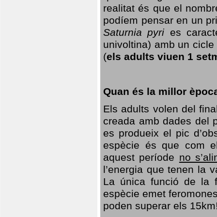
realitat és que el nomb
podíem pensar en un princ
Saturnia pyri
es caracte
univoltina) amb un cicle 
(
els adults viuen 1 set
Quan és la millor èpoc
Els adults volen del fin
creada amb dades del po
es produeix el pic d’ob
espècie és que com el
aquest període
no s’al
l’energia que tenen la 
La única funció de la f
espècie emet feromones
poden superar els 15km