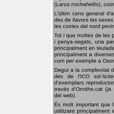
(
Larus michahellis
), coo
L'últim cens general d'a
des de llavors les seves
les costes del nord peni
Tot i que moltes de les p
i penya-segats, una par
principalment en teulad
principalment a diverses
com per exemple a Oso
Degut a la complexitat d
des de l'ICO sol·lici
d’exemplars reproductor
través d’Ornitho.cat (ja
del web).
És molt important que 
utilitzant principalment