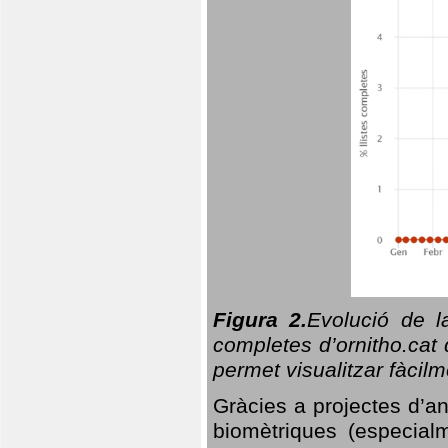
Figura 2.
Evolució de l
completes d’ornitho.cat 
permet visualitzar fàcilm
Gràcies a projectes d’a
biomètriques (especialm