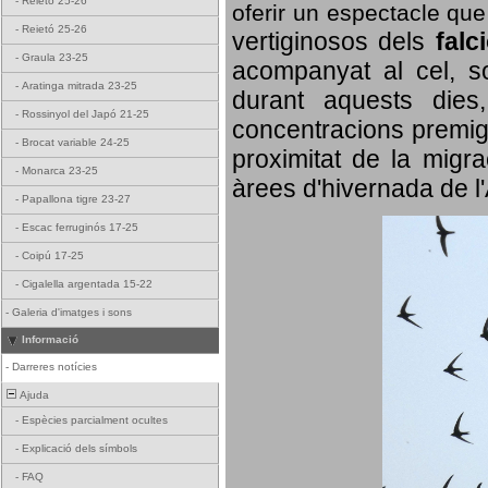
-
Reietó 25-26
oferir un espectacle qu
-
Reietó 25-26
vertiginosos dels
falc
-
Graula 23-25
acompanyat al cel, so
-
Aratinga mitrada 23-25
durant aquests dies
-
Rossinyol del Japó 21-25
concentracions premigr
-
Brocat variable 24-25
proximitat de la migra
-
Monarca 23-25
àrees d'hivernada de l
-
Papallona tigre 23-27
-
Escac ferruginós 17-25
-
Coipú 17-25
-
Cigalella argentada 15-22
-
Galeria d'imatges i sons
Informació
-
Darreres notícies
Ajuda
-
Espècies parcialment ocultes
-
Explicació dels símbols
-
FAQ