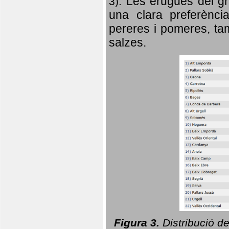
Les erugues del gr
3).
una clara preferència
pereres i pomeres, tam
salzes.
Figura 3.
Distribució d