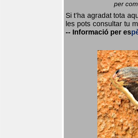
per coma
Si t’ha agradat tota a
les pots consultar tu ma
--
Informació per
es
p