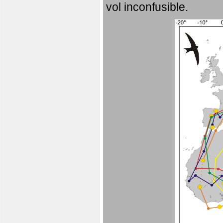
vol inconfusible.