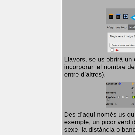
Llavors, se us obrirà un
incorporar, el nombre de
entre d’altres).
Des d’aquí només us que
exemple, un picor verd ib
sexe, la distància o ba