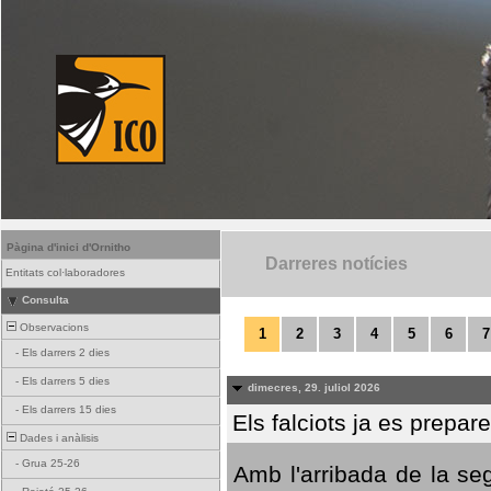
Pàgina d'inici d'Ornitho
Darreres notícies
Entitats col·laboradores
Consulta
Observacions
1
2
3
4
5
6
7
-
Els darrers 2 dies
-
Els darrers 5 dies
dimecres, 29. juliol 2026
-
Els darrers 15 dies
Els falciots ja es prepar
Dades i anàlisis
-
Grua 25-26
Amb l'arribada de la se