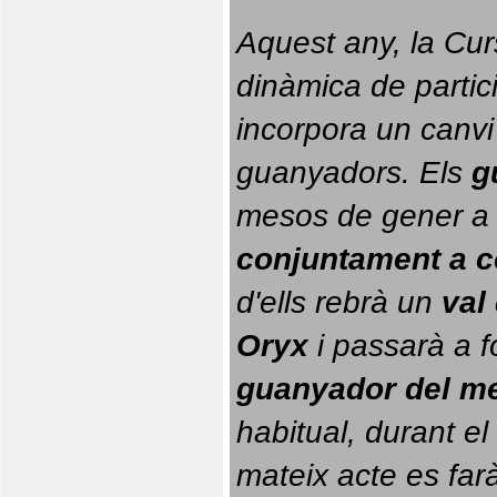
Aquest any, la Cur
dinàmica de partici
incorpora un canvi
guanyadors. 
Els 
g
conjuntament a 
d'ells rebrà un 
val
Oryx
 i passarà a f
guanyador del m
habitual, durant el 
mateix acte es farà