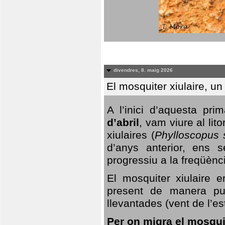
divendres, 8. maig 2026
El mosquiter xiulaire, u
A l’inici d’aquesta pr
d’abril
, vam viure al li
xiulaires (
Phylloscopus s
d’anys anterior, ens s
progressiu a la freqüènc
El mosquiter xiulaire 
present de manera pun
llevantades (vent de l’est
Per on migra el mosquit