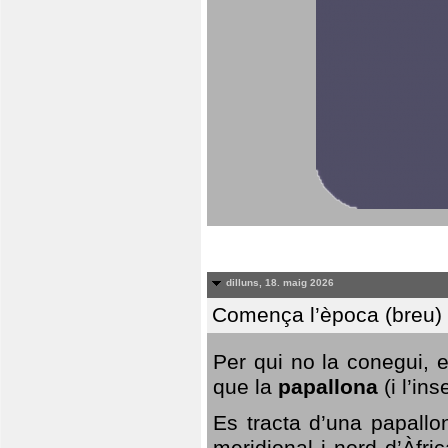
dilluns, 18. maig 2026
Comença l’època (breu) d
Per qui no la conegui, 
que la
papallona
(i l’in
Es tracta d’una papallo
meridional i nord d’Àfri