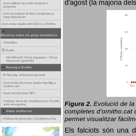
d'agost (la majoria del
-
Com utilitzar els codis d'estudi o
projectes
-
Com actualitzar la llista d'espècies a
l'app NaturaList
Com entrar dades del SOCC a Ornitho
Recursos sobre els grups taxonòmics
-
Orquídies
Ocells
-
Identificació Circus pygargus - Circus
macrourus (juvenils)
Nocmig a Ornitho
-
El Nocmig- informació general
-
Com entrar les teves dades NocMig a
ornitho.cat?
-
Guia introductòria NFC
-
Catàleg visual de vocalitzacions d'ocells
Figura 2.
Evolució de la
amb sonograma
completes d’ornitho.cat q
Sobre ornitho.cat
permet visualitzar fàcilm
-
Política de privacitat i Condicions d'ús
Els falciots són una 