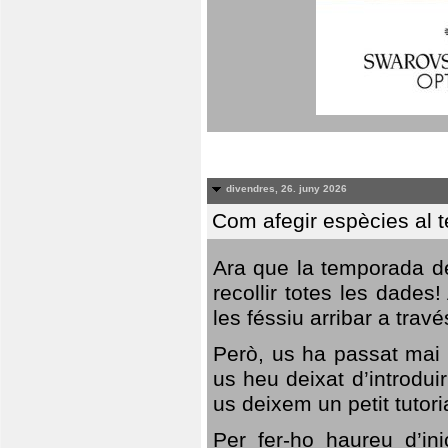
divendres, 26. juny 2026
Com afegir espècies al 
Ara que la temporada de
recollir totes les dades
les féssiu arribar a trav
Però, us ha passat mai 
us heu deixat d’introdu
us deixem un petit tutor
Per fer-ho haureu d’in