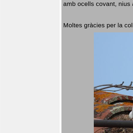
amb ocells covant, nius a
Moltes gràcies per la col