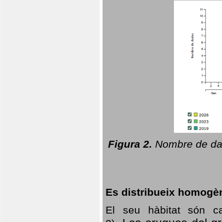
Figura 2.
Nombre de dad
Es distribueix homogè
El seu hàbitat són c