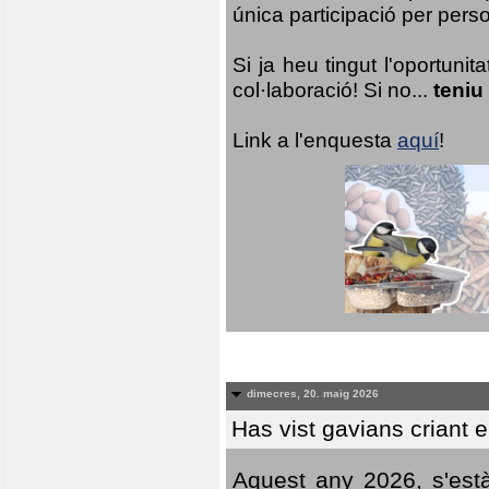
única participació per person
Si ja heu tingut l'oportuni
col·laboració! Si no...
teniu
Link a l'enquesta
aquí
!
dimecres, 20. maig 2026
Has vist gavians criant 
Aquest any 2026, s'est