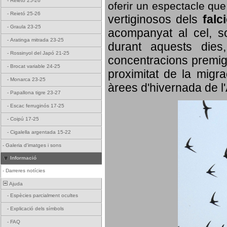
-
Reietó 25-26
oferir un espectacle qu
-
Reietó 25-26
vertiginosos dels
falc
-
Graula 23-25
acompanyat al cel, so
-
Aratinga mitrada 23-25
durant aquests dies
-
Rossinyol del Japó 21-25
concentracions premigr
-
Brocat variable 24-25
proximitat de la migra
-
Monarca 23-25
àrees d'hivernada de l
-
Papallona tigre 23-27
-
Escac ferruginós 17-25
-
Coipú 17-25
-
Cigalella argentada 15-22
-
Galeria d'imatges i sons
Informació
-
Darreres notícies
Ajuda
-
Espècies parcialment ocultes
-
Explicació dels símbols
-
FAQ