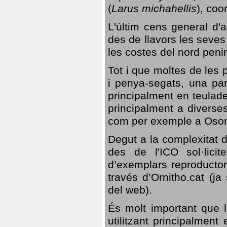
(
Larus michahellis
), coo
L'últim cens general d'a
des de llavors les seves
les costes del nord peni
Tot i que moltes de les p
i penya-segats, una par
principalment en teulad
principalment a diverses
com per exemple a Oso
Degut a la complexitat d
des de l'ICO sol·lici
d’exemplars reproductor
través d’Ornitho.cat (ja
del web).
És molt important que 
utilitzant principalment