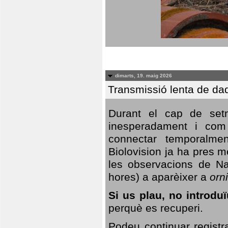
dimarts, 19. maig 2026
Transmissió lenta de da
Durant el cap de setm
inesperadament i com 
connectar temporalme
Biolovision ja ha pres 
les observacions de Na
hores) a aparèixer a
orni
Si us plau, no introd
perquè es recuperi.
Podeu continuar registr