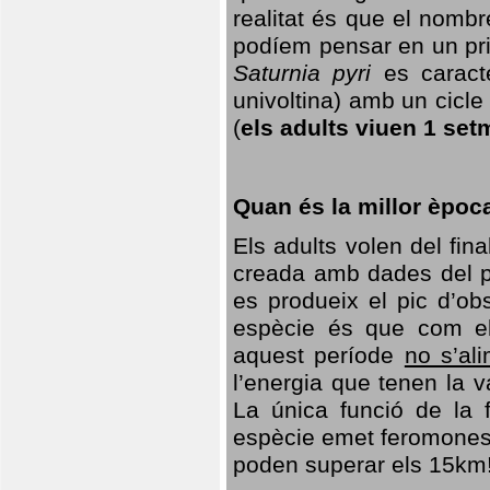
realitat és que el nomb
podíem pensar en un princ
Saturnia pyri
es caracte
univoltina) amb un cicle 
(
els adults viuen 1 set
Quan és la millor èpoc
Els adults volen del fin
creada amb dades del po
es produeix el pic d’ob
espècie és que com el
aquest període
no s’al
l’energia que tenen la 
La única funció de la f
espècie emet feromones
poden superar els 15km