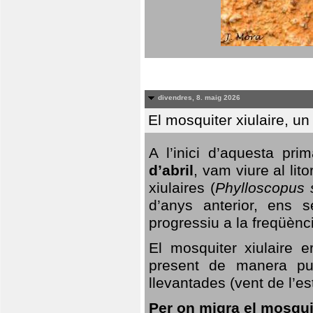
divendres, 8. maig 2026
El mosquiter xiulaire, u
A l’inici d’aquesta pr
d’abril
, vam viure al li
xiulaires (
Phylloscopus s
d’anys anterior, ens s
progressiu a la freqüènc
El mosquiter xiulaire 
present de manera pun
llevantades (vent de l’est
Per on migra el mosquit