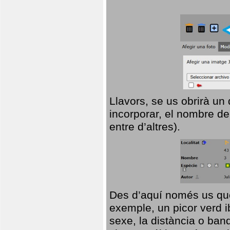
Llavors, se us obrirà un
incorporar, el nombre de
entre d’altres).
Des d’aquí només us que
exemple, un picor verd ib
sexe, la distància o ba