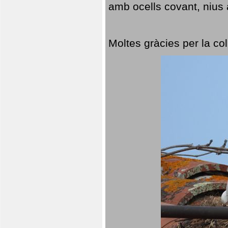
amb ocells covant, nius a
Moltes gràcies per la col