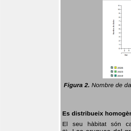
Figura 2.
Nombre de dad
Es distribueix homogè
El seu hàbitat són c