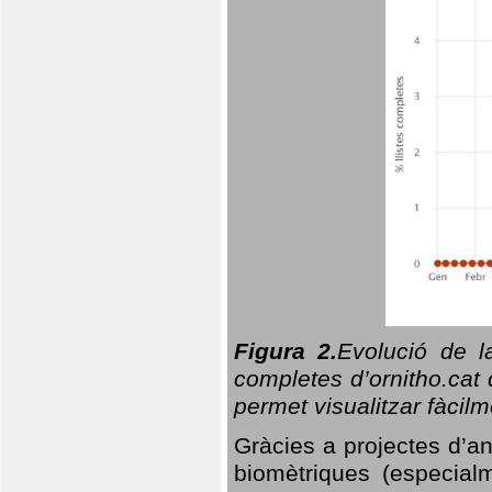
Figura 2.
Evolució de l
completes d’ornitho.cat 
permet visualitzar fàcilm
Gràcies a projectes d’a
biomètriques (especialm