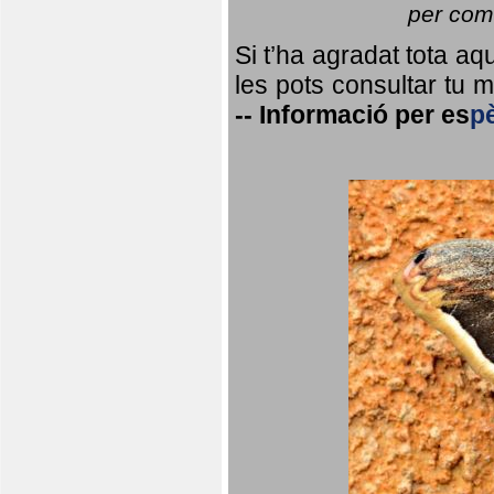
per coma
Si t’ha agradat tota a
les pots consultar tu ma
--
Informació per
es
p