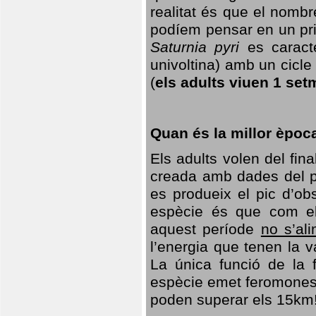
realitat és que el nomb
podíem pensar en un princ
Saturnia pyri
es caracte
univoltina) amb un cicle 
(
els adults viuen 1 set
Quan és la millor èpoc
Els adults volen del fin
creada amb dades del po
es produeix el pic d’ob
espècie és que com el
aquest període
no s’al
l’energia que tenen la 
La única funció de la f
espècie emet feromones
poden superar els 15km