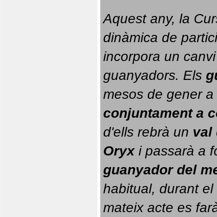
Aquest any, la Cur
dinàmica de partici
incorpora un canvi
guanyadors. 
Els 
g
conjuntament a 
d'ells rebrà un 
val
Oryx
 i passarà a f
guanyador del m
habitual, durant el 
mateix acte es farà