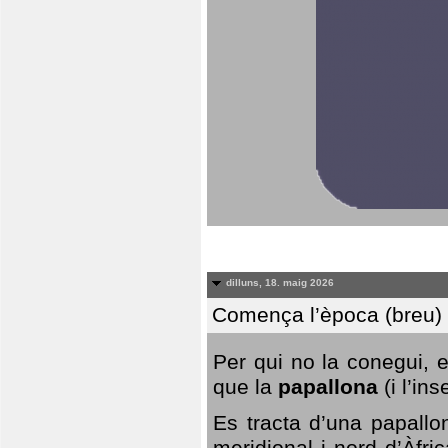
dilluns, 18. maig 2026
Comença l’època (breu) d
Per qui no la conegui, 
que la
papallona
(i l’in
Es tracta d’una papallo
meridional i nord d’Àfri