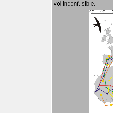
vol inconfusible.