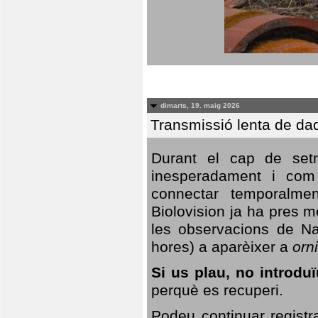
dimarts, 19. maig 2026
Transmissió lenta de da
Durant el cap de setm
inesperadament i com 
connectar temporalme
Biolovision ja ha pres 
les observacions de Na
hores) a aparèixer a
orni
Si us plau, no introd
perquè es recuperi.
Podeu continuar registr