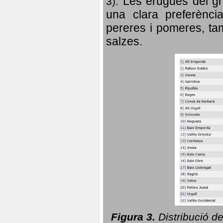
Les erugues del gr
3).
una clara preferència
pereres i pomeres, tam
salzes.
Figura 3.
Distribució d