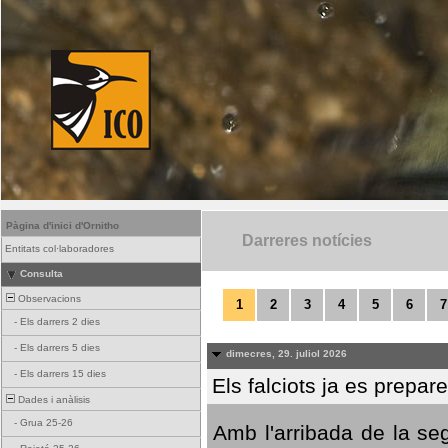
Pàgina d'inici d'Ornitho
Darreres notícies
Entitats col·laboradores
Consulta
Observacions
1
2
3
4
5
6
7
-
Els darrers 2 dies
-
Els darrers 5 dies
dimecres, 29. juliol 2026
-
Els darrers 15 dies
Els falciots ja es prepar
Dades i anàlisis
-
Grua 25-26
Amb l'arribada de la se