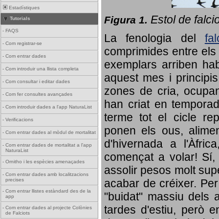
Estadístiques
Estol de falci
Figura 1.
Tutorials
-
FAQS
La fenologia del
fa
-
Com registrar-se
comprimides entre els o
-
Com entrar dades
exemplars arriben habi
-
Com introduir una llista completa
aquest mes i principis
-
Com consultar i editar dades
zones de cria, ocupan
-
Com fer consultes avançades
han criat en tempora
-
Com introduir dades a l'app NaturaList
terme tot el cicle rep
-
Verificacions
ponen els ous, alime
-
Com entrar dades al mòdul de mortalitat
d'hivernada a l'Àfric
-
Com entrar dades de mortalitat a l'app
NaturaList
començat a volar! Sí, 
-
Ornitho i les espècies amenaçades
assolir pesos molt supe
-
Com entrar dades amb localitzacions
precises
acabar de créixer. Per 
-
Com entrar llistes estàndard des de la
"buidat" massiu dels a
app
tardes d'estiu, però e
-
Com entrar dades al projecte Colònies
de Falciots