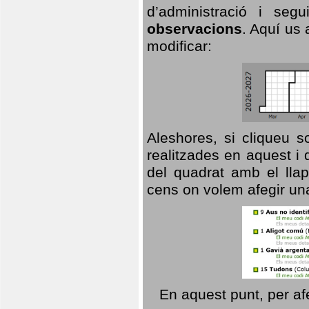
d’administració i se
observacions
. Aquí us 
modificar:
Aleshores, si cliqueu s
realitzades en aquest i
del quadrat amb el llap
cens on volem afegir un
En aquest punt, per af