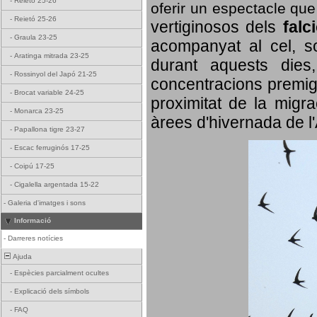
-
Reietó 25-26
oferir un espectacle qu
-
Reietó 25-26
vertiginosos dels
falc
-
Graula 23-25
acompanyat al cel, so
-
Aratinga mitrada 23-25
durant aquests dies
-
Rossinyol del Japó 21-25
concentracions premigr
-
Brocat variable 24-25
proximitat de la migra
-
Monarca 23-25
àrees d'hivernada de l
-
Papallona tigre 23-27
-
Escac ferruginós 17-25
-
Coipú 17-25
-
Cigalella argentada 15-22
-
Galeria d'imatges i sons
Informació
-
Darreres notícies
Ajuda
-
Espècies parcialment ocultes
-
Explicació dels símbols
-
FAQ