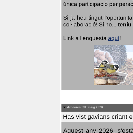
única participació per person
Si ja heu tingut l'oportuni
col·laboració! Si no...
teniu
Link a l'enquesta
aquí
!
dimecres, 20. maig 2026
Has vist gavians criant 
Aquest any 2026, s'est