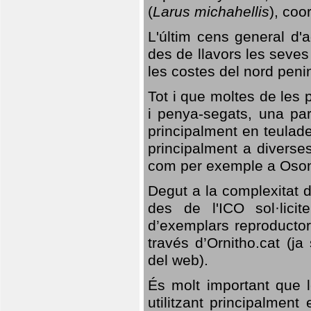
(
Larus michahellis
), coo
L'últim cens general d'a
des de llavors les seves
les costes del nord peni
Tot i que moltes de les p
i penya-segats, una par
principalment en teulad
principalment a diverses
com per exemple a Oso
Degut a la complexitat d
des de l'ICO sol·lici
d’exemplars reproductor
través d’Ornitho.cat (ja
del web).
És molt important que 
utilitzant principalment