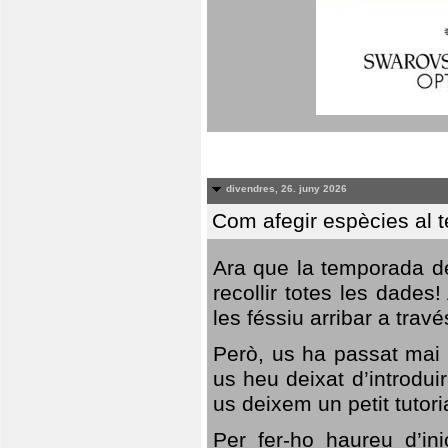
divendres, 26. juny 2026
Com afegir espècies al 
Ara que la temporada de
recollir totes les dades
les féssiu arribar a trav
Però, us ha passat mai 
us heu deixat d’introdu
us deixem un petit tutor
Per fer-ho haureu d’in