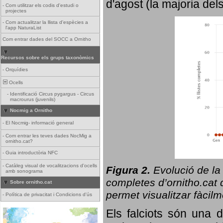
d'agost (la majoria del
-
Com utilitzar els codis d'estudi o
projectes
-
Com actualitzar la llista d'espècies a
l'app NaturaList
Com entrar dades del SOCC a Ornitho
Recursos sobre els grups taxonòmics
-
Orquídies
Ocells
-
Identificació Circus pygargus - Circus
macrourus (juvenils)
Nocmig a Ornitho
-
El Nocmig- informació general
-
Com entrar les teves dades NocMig a
ornitho.cat?
-
Guia introductòria NFC
-
Catàleg visual de vocalitzacions d'ocells
Figura 2.
Evolució de la
amb sonograma
completes d’ornitho.cat q
Sobre ornitho.cat
permet visualitzar fàcilm
-
Política de privacitat i Condicions d'ús
Els falciots són una 