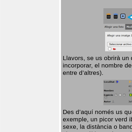
Llavors, se us obrirà un
incorporar, el nombre de
entre d’altres).
Des d’aquí només us que
exemple, un picor verd ib
sexe, la distància o ba