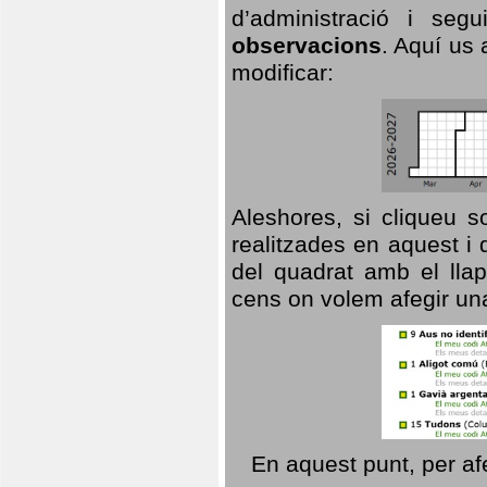
d’administració i se
observacions
. Aquí us 
modificar:
Aleshores, si cliqueu s
realitzades en aquest i
del quadrat amb el llap
cens on volem afegir un
En aquest punt, per af