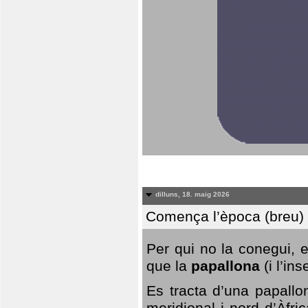
dilluns, 18. maig 2026
Comença l’època (breu) d
Per qui no la conegui, 
que la
papallona
(i l’in
Es tracta d’una papallo
meridional i nord d’Àfri