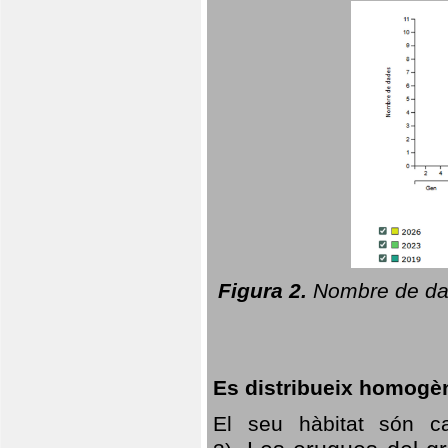
Figura 2.
Nombre de dad
Es distribueix homogè
El seu hàbitat són c