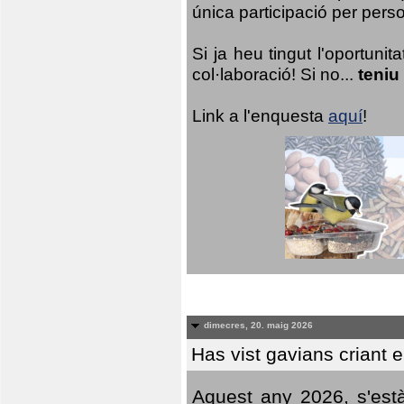
única participació per person
Si ja heu tingut l'oportuni
col·laboració! Si no...
teniu
Link a l'enquesta
aquí
!
dimecres, 20. maig 2026
Has vist gavians criant 
Aquest any 2026, s'est