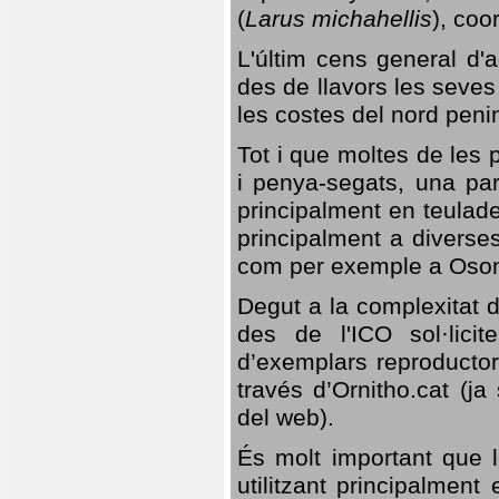
(
Larus michahellis
), coo
L'últim cens general d'a
des de llavors les seves
les costes del nord peni
Tot i que moltes de les p
i penya-segats, una par
principalment en teulad
principalment a diverses
com per exemple a Oso
Degut a la complexitat d
des de l'ICO sol·lici
d’exemplars reproductor
través d’Ornitho.cat (ja
del web).
És molt important que 
utilitzant principalment