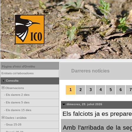
Pàgina d'inici d'Ornitho
Darreres notícies
Entitats col·laboradores
Consulta
Observacions
1
2
3
4
5
6
7
-
Els darrers 2 dies
-
Els darrers 5 dies
dimecres, 29. juliol 2026
-
Els darrers 15 dies
Els falciots ja es prepar
Dades i anàlisis
-
Grua 25-26
Amb l'arribada de la se