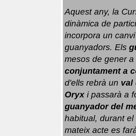
Aquest any, la Cur
dinàmica de partici
incorpora un canvi
guanyadors. 
Els 
g
conjuntament a 
d'ells rebrà un 
val
Oryx
 i passarà a f
guanyador del m
habitual, durant el 
mateix acte es farà