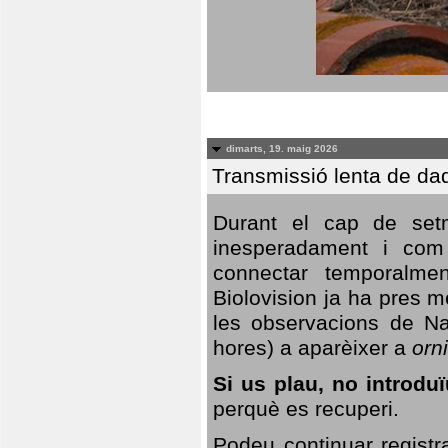
dimarts, 19. maig 2026
Transmissió lenta de da
Durant el cap de setm
inesperadament i com 
connectar temporalme
Biolovision ja ha pres 
les observacions de Na
hores) a aparèixer a
orni
Si us plau, no introd
perquè es recuperi.
Podeu continuar registr