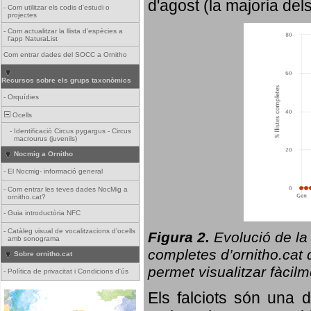
d'agost (la majoria del
-
Com utilitzar els codis d'estudi o
projectes
-
Com actualitzar la llista d'espècies a
l'app NaturaList
Com entrar dades del SOCC a Ornitho
Recursos sobre els grups taxonòmics
-
Orquídies
Ocells
-
Identificació Circus pygargus - Circus
macrourus (juvenils)
Nocmig a Ornitho
-
El Nocmig- informació general
-
Com entrar les teves dades NocMig a
ornitho.cat?
-
Guia introductòria NFC
-
Catàleg visual de vocalitzacions d'ocells
Figura 2.
Evolució de la
amb sonograma
completes d’ornitho.cat q
Sobre ornitho.cat
permet visualitzar fàcilm
-
Política de privacitat i Condicions d'ús
Els falciots són una 