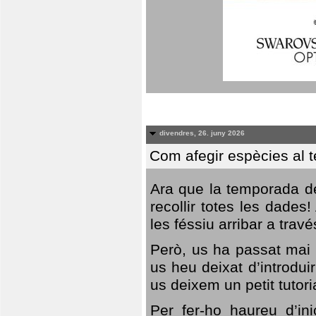
divendres, 26. juny 2026
Com afegir espècies al 
Ara que la temporada de
recollir totes les dades
les féssiu arribar a trav
Però, us ha passat mai 
us heu deixat d’introdu
us deixem un petit tutor
Per fer-ho haureu d’in