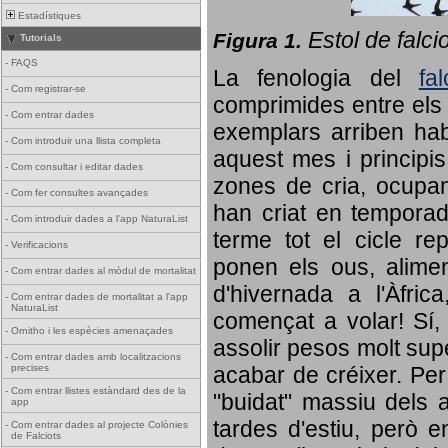
Estadístiques
Estol de falci
Figura 1.
Tutorials
-
FAQS
La fenologia del
fa
-
Com registrar-se
comprimides entre els o
-
Com entrar dades
exemplars arriben habi
-
Com introduir una llista completa
aquest mes i principis
-
Com consultar i editar dades
zones de cria, ocupan
-
Com fer consultes avançades
han criat en tempora
-
Com introduir dades a l'app NaturaList
terme tot el cicle rep
-
Verificacions
ponen els ous, alime
-
Com entrar dades al mòdul de mortalitat
d'hivernada a l'Àfric
-
Com entrar dades de mortalitat a l'app
NaturaList
començat a volar! Sí, 
-
Ornitho i les espècies amenaçades
assolir pesos molt supe
-
Com entrar dades amb localitzacions
precises
acabar de créixer. Per 
-
Com entrar llistes estàndard des de la
"buidat" massiu dels a
app
tardes d'estiu, però e
-
Com entrar dades al projecte Colònies
de Falciots