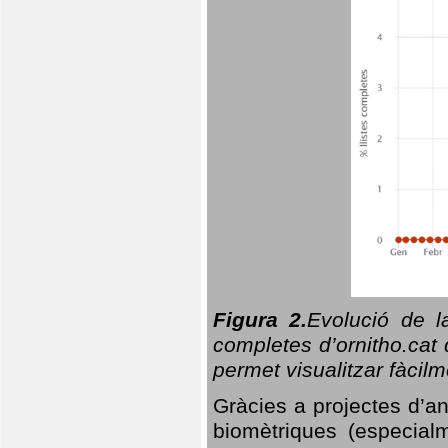
Figura 2.
Evolució de l
completes d’ornitho.cat 
permet visualitzar fàcilm
Gràcies a projectes d’a
biomètriques (especialm