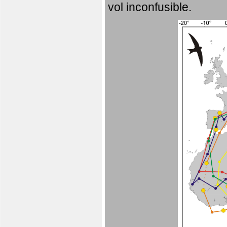
vol inconfusible.