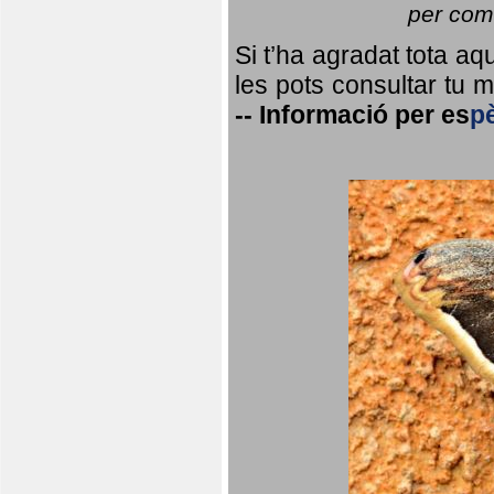
per coma
Si t’ha agradat tota a
les pots consultar tu ma
--
Informació per
es
p