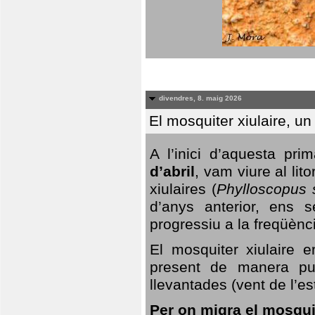
divendres, 8. maig 2026
El mosquiter xiulaire, u
A l’inici d’aquesta pr
d’abril
, vam viure al li
xiulaires (
Phylloscopus s
d’anys anterior, ens s
progressiu a la freqüènc
El mosquiter xiulaire 
present de manera pun
llevantades (vent de l’est
Per on migra el mosquit