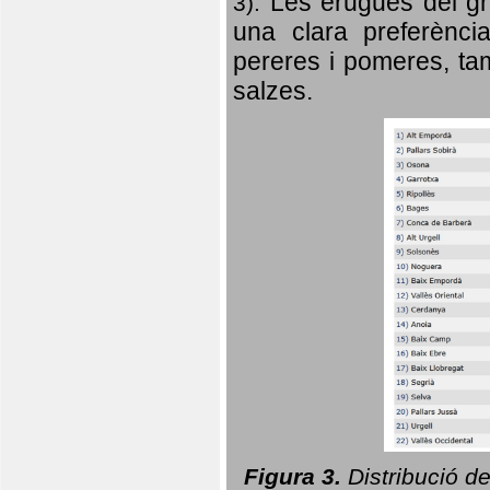
Les erugues del gr
3).
una clara preferència
pereres i pomeres, tam
salzes.
Figura 3.
Distribució d