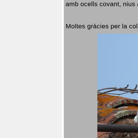
amb ocells covant, nius a
Moltes gràcies per la col