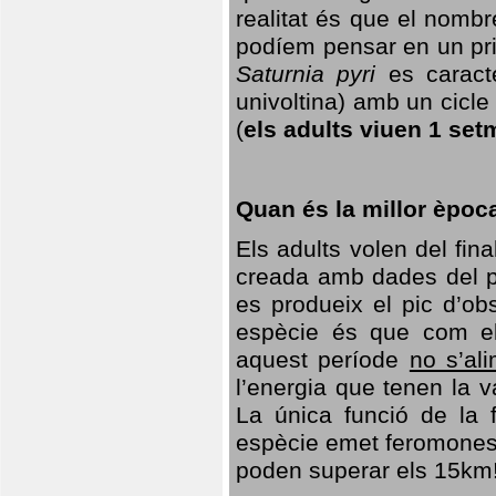
realitat és que el nomb
podíem pensar en un princ
Saturnia pyri
es caracte
univoltina) amb un cicle 
(
els adults viuen 1 set
Quan és la millor èpoc
Els adults volen del fin
creada amb dades del po
es produeix el pic d’ob
espècie és que com el
aquest període
no s’al
l’energia que tenen la 
La única funció de la f
espècie emet feromones
poden superar els 15km