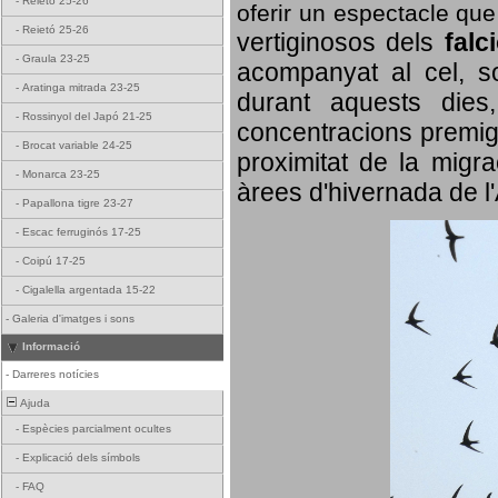
-
Reietó 25-26
oferir un espectacle qu
-
Reietó 25-26
vertiginosos dels
falc
-
Graula 23-25
acompanyat al cel, so
-
Aratinga mitrada 23-25
durant aquests dies
-
Rossinyol del Japó 21-25
concentracions premigr
-
Brocat variable 24-25
proximitat de la migra
-
Monarca 23-25
àrees d'hivernada de l
-
Papallona tigre 23-27
-
Escac ferruginós 17-25
-
Coipú 17-25
-
Cigalella argentada 15-22
-
Galeria d'imatges i sons
Informació
-
Darreres notícies
Ajuda
-
Espècies parcialment ocultes
-
Explicació dels símbols
-
FAQ