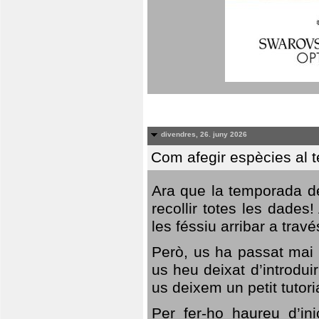
divendres, 26. juny 2026
Com afegir espècies al 
Ara que la temporada de
recollir totes les dades
les féssiu arribar a trav
Però, us ha passat mai 
us heu deixat d’introdu
us deixem un petit tutor
Per fer-ho haureu d’in