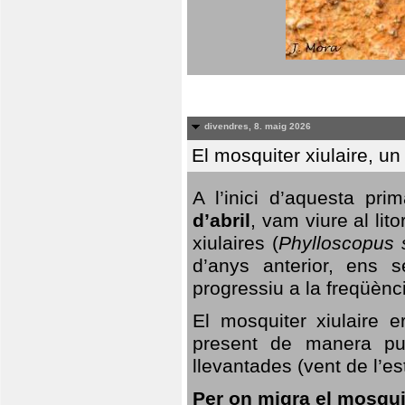
divendres, 8. maig 2026
El mosquiter xiulaire, u
A l’inici d’aquesta pr
d’abril
, vam viure al li
xiulaires (
Phylloscopus s
d’anys anterior, ens s
progressiu a la freqüènc
El mosquiter xiulaire 
present de manera pun
llevantades (vent de l’est
Per on migra el mosquit