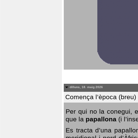
dilluns, 18. maig 2026
Comença l’època (breu) d
Per qui no la conegui, 
que la
papallona
(i l’in
Es tracta d’una papallo
meridional i nord d’Àfri