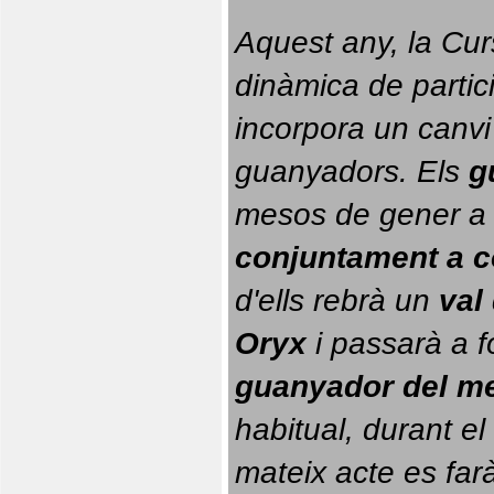
Aquest any, la Cur
dinàmica de partici
incorpora un canvi
guanyadors. 
Els 
g
conjuntament a 
d'ells rebrà un 
val
Oryx
 i passarà a f
guanyador del m
habitual, durant el 
mateix acte es farà