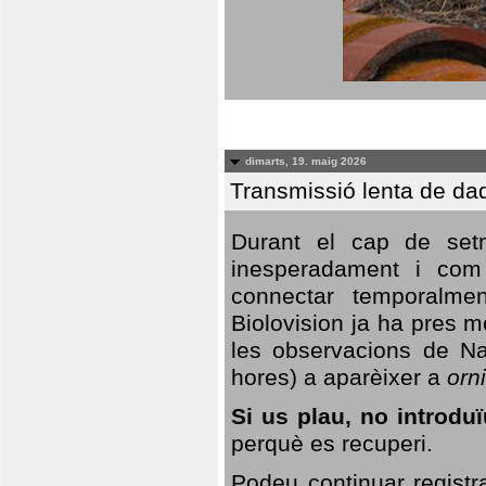
dimarts, 19. maig 2026
Transmissió lenta de da
Durant el cap de setm
inesperadament i com 
connectar temporalme
Biolovision ja ha pres 
les observacions de Na
hores) a aparèixer a
orni
Si us plau, no introd
perquè es recuperi.
Podeu continuar registr