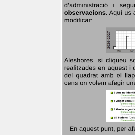
d’administració i se
observacions
. Aquí us 
modificar:
Aleshores, si cliqueu s
realitzades en aquest i
del quadrat amb el llap
cens on volem afegir un
En aquest punt, per af