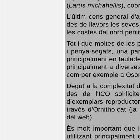
(
Larus michahellis
), coo
L'últim cens general d'a
des de llavors les seves
les costes del nord peni
Tot i que moltes de les p
i penya-segats, una par
principalment en teulad
principalment a diverses
com per exemple a Oso
Degut a la complexitat d
des de l'ICO sol·lici
d’exemplars reproductor
través d’Ornitho.cat (ja
del web).
És molt important que 
utilitzant principalment