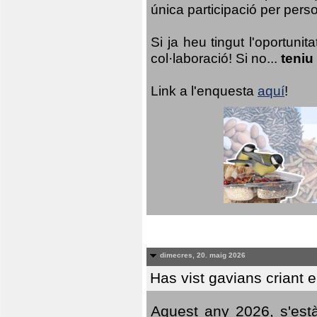
única participació per person
Si ja heu tingut l'oportuni
col·laboració! Si no...
teniu
Link a l'enquesta
aquí
!
dimecres, 20. maig 2026
Has vist gavians criant 
Aquest any 2026, s'est