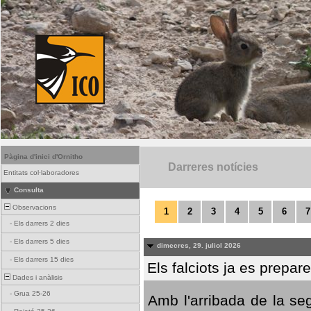
Pàgina d'inici d'Ornitho
Darreres notícies
Entitats col·laboradores
Consulta
Observacions
1
2
3
4
5
6
7
-
Els darrers 2 dies
-
Els darrers 5 dies
dimecres, 29. juliol 2026
-
Els darrers 15 dies
Els falciots ja es prepar
Dades i anàlisis
-
Grua 25-26
Amb l'arribada de la se