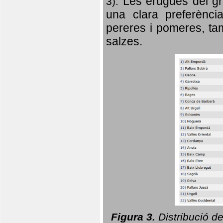
Les erugues del gr
3).
una clara preferència
pereres i pomeres, tam
salzes.
Figura 3.
Distribució d