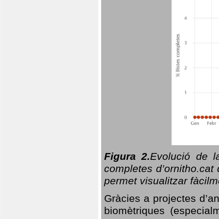
Figura 2.
Evolució de l
completes d’ornitho.cat 
permet visualitzar fàcilm
Gràcies a projectes d’a
biomètriques (especialm