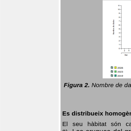
Figura 2.
Nombre de dad
Es distribueix homogè
El seu hàbitat són c