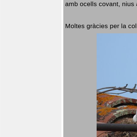
amb ocells covant, nius a
Moltes gràcies per la col