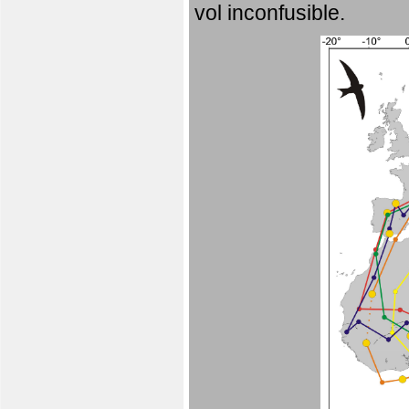
vol inconfusible.