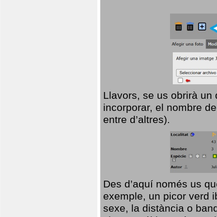
Llavors, se us obrirà un
incorporar, el nombre de
entre d’altres).
Des d’aquí només us que
exemple, un picor verd ib
sexe, la distància o ba