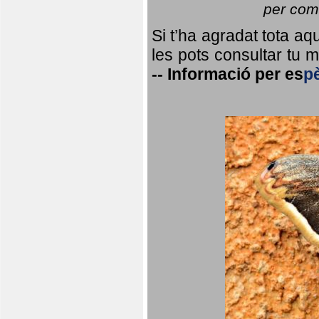
per coma
Si t’ha agradat tota a
les pots consultar tu ma
--
Informació per
es
p