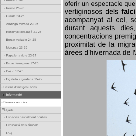
-
Reietó 25-26
oferir un espectacle qu
-
Reietó 25-26
vertiginosos dels
falc
-
Graula 23-25
acompanyat al cel, so
-
Aratinga mitrada 23-25
durant aquests dies
-
Rossinyol del Japó 21-25
concentracions premigr
-
Brocat variable 24-25
proximitat de la migra
-
Monarca 23-25
àrees d'hivernada de l
-
Papallona tigre 23-27
-
Escac ferruginós 17-25
-
Coipú 17-25
-
Cigalella argentada 15-22
-
Galeria d'imatges i sons
Informació
-
Darreres notícies
Ajuda
-
Espècies parcialment ocultes
-
Explicació dels símbols
-
FAQ