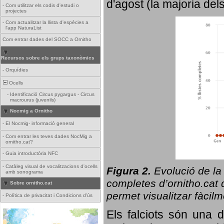
d'agost (la majoria del
-
Com utilitzar els codis d'estudi o
projectes
-
Com actualitzar la llista d'espècies a
l'app NaturaList
Com entrar dades del SOCC a Ornitho
Recursos sobre els grups taxonòmics
-
Orquídies
Ocells
-
Identificació Circus pygargus - Circus
macrourus (juvenils)
Nocmig a Ornitho
-
El Nocmig- informació general
-
Com entrar les teves dades NocMig a
ornitho.cat?
-
Guia introductòria NFC
-
Catàleg visual de vocalitzacions d'ocells
Figura 2.
Evolució de la
amb sonograma
completes d’ornitho.cat q
Sobre ornitho.cat
permet visualitzar fàcilm
-
Política de privacitat i Condicions d'ús
Els falciots són una 