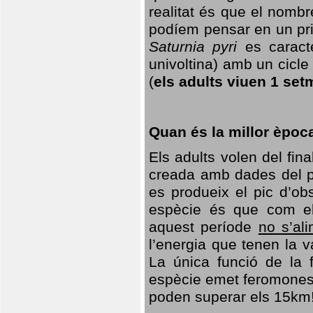
realitat és que el nomb
podíem pensar en un princ
Saturnia pyri
es caracte
univoltina) amb un cicle 
(
els adults viuen 1 set
Quan és la millor èpoc
Els adults volen del fin
creada amb dades del po
es produeix el pic d’ob
espècie és que com el
aquest període
no s’al
l’energia que tenen la 
La única funció de la f
espècie emet feromones
poden superar els 15km