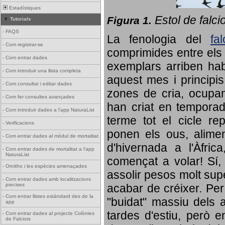
Estadístiques
Estol de falci
Figura 1.
Tutorials
-
FAQS
La fenologia del
fa
-
Com registrar-se
comprimides entre els o
-
Com entrar dades
exemplars arriben habi
-
Com introduir una llista completa
aquest mes i principis
-
Com consultar i editar dades
zones de cria, ocupan
-
Com fer consultes avançades
han criat en tempora
-
Com introduir dades a l'app NaturaList
terme tot el cicle rep
-
Verificacions
ponen els ous, alime
-
Com entrar dades al mòdul de mortalitat
d'hivernada a l'Àfric
-
Com entrar dades de mortalitat a l'app
NaturaList
començat a volar! Sí, 
-
Ornitho i les espècies amenaçades
assolir pesos molt supe
-
Com entrar dades amb localitzacions
precises
acabar de créixer. Per 
-
Com entrar llistes estàndard des de la
"buidat" massiu dels a
app
tardes d'estiu, però e
-
Com entrar dades al projecte Colònies
de Falciots