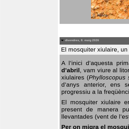
divendres, 8. maig 2026
El mosquiter xiulaire, u
A l’inici d’aquesta pr
d’abril
, vam viure al li
xiulaires (
Phylloscopus s
d’anys anterior, ens s
progressiu a la freqüènc
El mosquiter xiulaire 
present de manera pun
llevantades (vent de l’est
Per on migra el mosquit