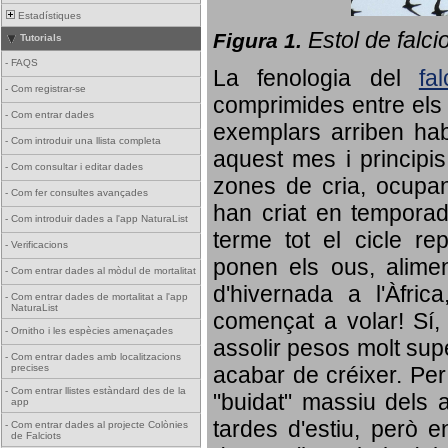
Estadístiques
Estol de falci
Figura 1.
Tutorials
-
FAQS
La fenologia del
fa
-
Com registrar-se
comprimides entre els o
-
Com entrar dades
exemplars arriben habi
-
Com introduir una llista completa
aquest mes i principis
-
Com consultar i editar dades
zones de cria, ocupan
-
Com fer consultes avançades
han criat en tempora
-
Com introduir dades a l'app NaturaList
terme tot el cicle rep
-
Verificacions
ponen els ous, alime
-
Com entrar dades al mòdul de mortalitat
d'hivernada a l'Àfric
-
Com entrar dades de mortalitat a l'app
NaturaList
començat a volar! Sí, 
-
Ornitho i les espècies amenaçades
assolir pesos molt supe
-
Com entrar dades amb localitzacions
precises
acabar de créixer. Per 
-
Com entrar llistes estàndard des de la
"buidat" massiu dels a
app
tardes d'estiu, però e
-
Com entrar dades al projecte Colònies
de Falciots