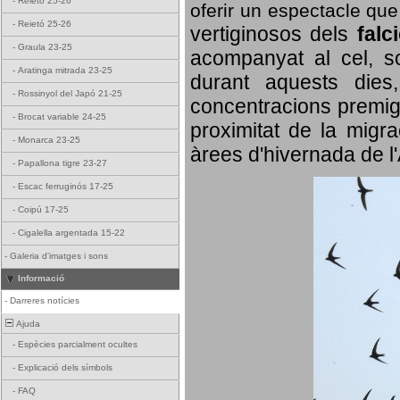
-
Reietó 25-26
oferir un espectacle qu
-
Reietó 25-26
vertiginosos dels
falc
-
Graula 23-25
acompanyat al cel, so
-
Aratinga mitrada 23-25
durant aquests dies
-
Rossinyol del Japó 21-25
concentracions premigr
-
Brocat variable 24-25
proximitat de la migra
-
Monarca 23-25
àrees d'hivernada de l
-
Papallona tigre 23-27
-
Escac ferruginós 17-25
-
Coipú 17-25
-
Cigalella argentada 15-22
-
Galeria d'imatges i sons
Informació
-
Darreres notícies
Ajuda
-
Espècies parcialment ocultes
-
Explicació dels símbols
-
FAQ