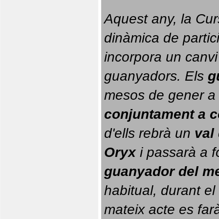
Aquest any, la Cur
dinàmica de partici
incorpora un canvi
guanyadors. 
Els 
g
conjuntament a 
d'ells rebrà un 
val
Oryx
 i passarà a f
guanyador del m
habitual, durant el 
mateix acte es farà