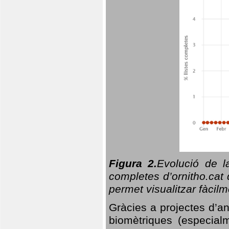
Figura 2.
Evolució de l
completes d’ornitho.cat 
permet visualitzar fàcilm
Gràcies a projectes d’a
biomètriques (especialm