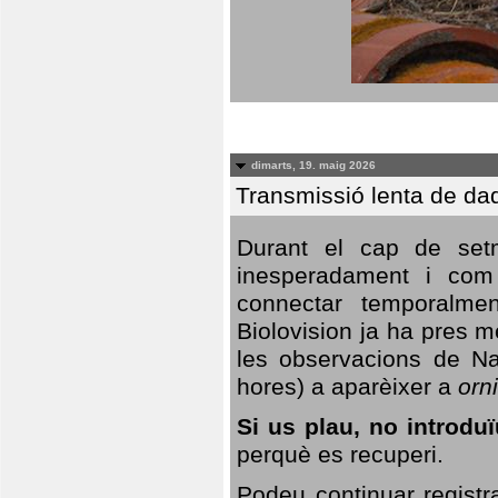
dimarts, 19. maig 2026
Transmissió lenta de da
Durant el cap de setm
inesperadament i com 
connectar temporalme
Biolovision ja ha pres 
les observacions de Na
hores) a aparèixer a
orni
Si us plau, no introd
perquè es recuperi.
Podeu continuar registr