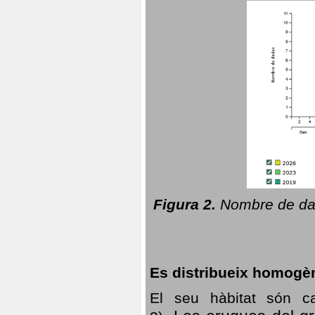
Figura 2.
Nombre de dad
Es distribueix homogè
El seu hàbitat són c