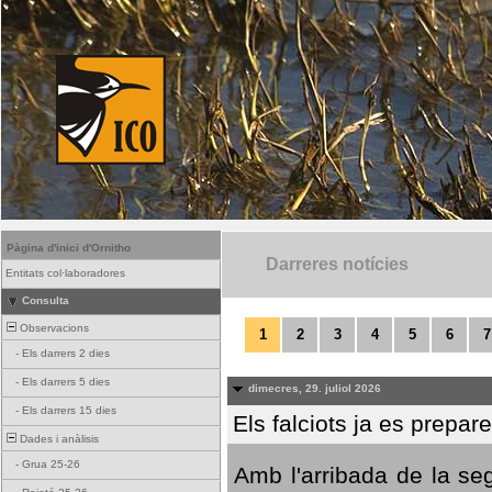
Pàgina d'inici d'Ornitho
Darreres notícies
Entitats col·laboradores
Consulta
Observacions
1
2
3
4
5
6
7
-
Els darrers 2 dies
-
Els darrers 5 dies
dimecres, 29. juliol 2026
-
Els darrers 15 dies
Els falciots ja es prepar
Dades i anàlisis
-
Grua 25-26
Amb l'arribada de la se