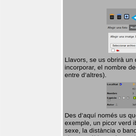
Llavors, se us obrirà un
incorporar, el nombre de
entre d’altres).
Des d’aquí només us que
exemple, un picor verd ib
sexe, la distància o ba