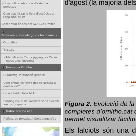
d'agost (la majoria del
-
Com utilitzar els codis d'estudi o
projectes
-
Com actualitzar la llista d'espècies a
l'app NaturaList
Com entrar dades del SOCC a Ornitho
Recursos sobre els grups taxonòmics
-
Orquídies
Ocells
-
Identificació Circus pygargus - Circus
macrourus (juvenils)
Nocmig a Ornitho
-
El Nocmig- informació general
-
Com entrar les teves dades NocMig a
ornitho.cat?
-
Guia introductòria NFC
-
Catàleg visual de vocalitzacions d'ocells
Figura 2.
Evolució de la
amb sonograma
completes d’ornitho.cat q
Sobre ornitho.cat
permet visualitzar fàcilm
-
Política de privacitat i Condicions d'ús
Els falciots són una 