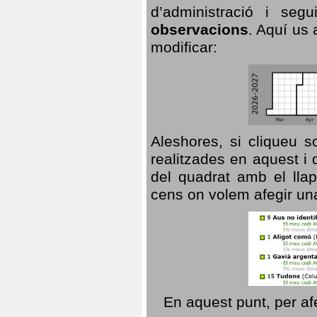
d’administració i se
observacions
. Aquí us 
modificar:
Aleshores, si cliqueu s
realitzades en aquest i
del quadrat amb el llap
cens on volem afegir un
En aquest punt, per af