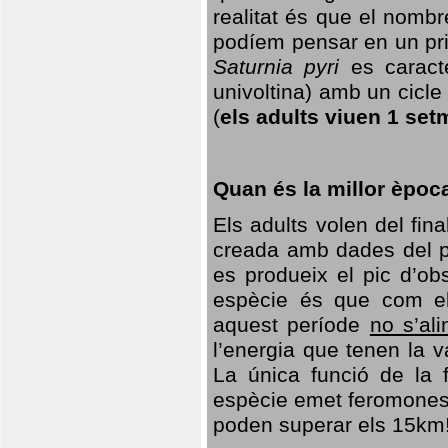
realitat és que el nomb
podíem pensar en un princ
Saturnia pyri
es caracte
univoltina) amb un cicle 
(
els adults viuen 1 set
Quan és la millor èpoc
Els adults volen del fin
creada amb dades del po
es produeix el pic d’ob
espècie és que com el
aquest període
no s’al
l’energia que tenen la 
La única funció de la f
espècie emet feromones
poden superar els 15km