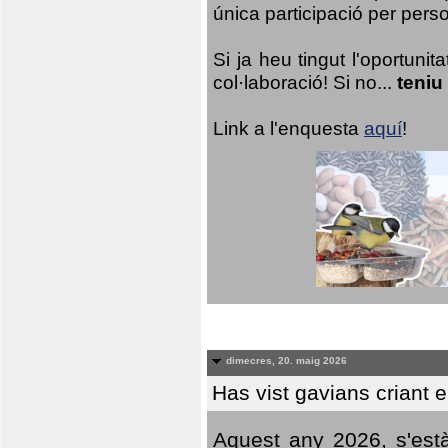
única participació per person
Si ja heu tingut l'oportuni
col·laboració! Si no...
teniu
Link a l'enquesta
aquí
!
dimecres, 20. maig 2026
Has vist gavians criant 
Aquest any 2026, s'est