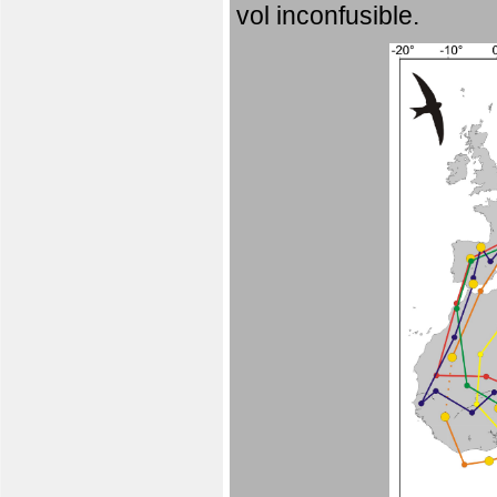
vol inconfusible.