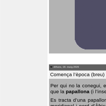
dilluns, 18. maig 2026
Comença l’època (breu) d
Per qui no la conegui, 
que la
papallona
(i l’in
Es tracta d’una papallo
meridional i nord d’Àfri