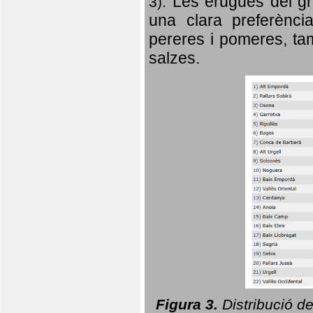
Les erugues del gr
3).
una clara preferència
pereres i pomeres, tam
salzes.
Figura 3.
Distribució d