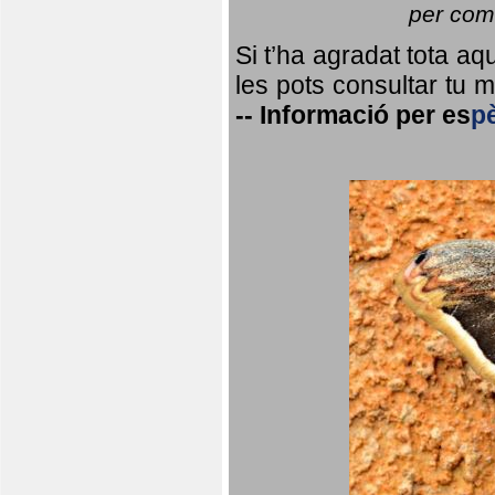
per coma
Si t’ha agradat tota a
les pots consultar tu ma
--
Informació per
es
p