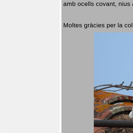
amb ocells covant, nius a
Moltes gràcies per la col