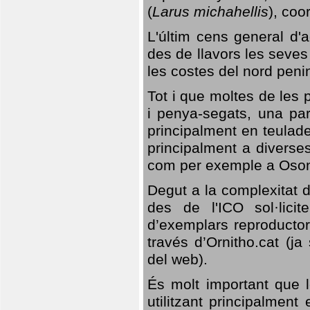
(
Larus michahellis
), coo
L'últim cens general d'a
des de llavors les seves
les costes del nord peni
Tot i que moltes de les p
i penya-segats, una par
principalment en teulad
principalment a diverses
com per exemple a Oso
Degut a la complexitat d
des de l'ICO sol·lici
d’exemplars reproductor
través d’Ornitho.cat (ja
del web).
És molt important que 
utilitzant principalment