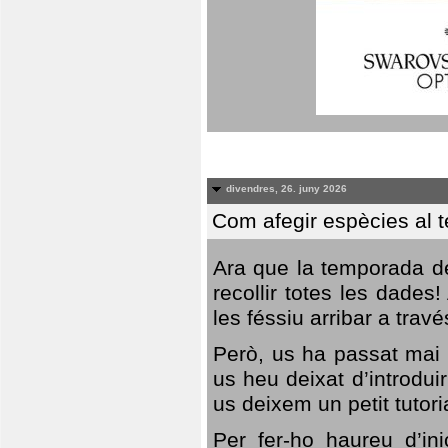
divendres, 26. juny 2026
Com afegir espècies al 
Ara que la temporada de
recollir totes les dades
les féssiu arribar a trav
Però, us ha passat mai 
us heu deixat d’introdu
us deixem un petit tutor
Per fer-ho haureu d’in