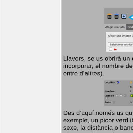
Llavors, se us obrirà un
incorporar, el nombre de
entre d’altres).
Des d’aquí només us que
exemple, un picor verd ib
sexe, la distància o ba