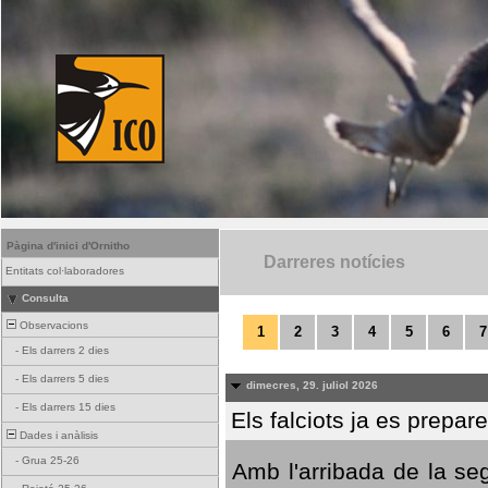
Pàgina d'inici d'Ornitho
Darreres notícies
Entitats col·laboradores
Consulta
Observacions
1
2
3
4
5
6
7
-
Els darrers 2 dies
-
Els darrers 5 dies
dimecres, 29. juliol 2026
-
Els darrers 15 dies
Els falciots ja es prepar
Dades i anàlisis
-
Grua 25-26
Amb l'arribada de la se