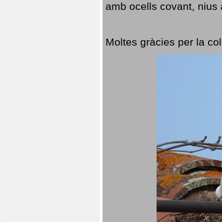
amb ocells covant, nius a
Moltes gràcies per la col