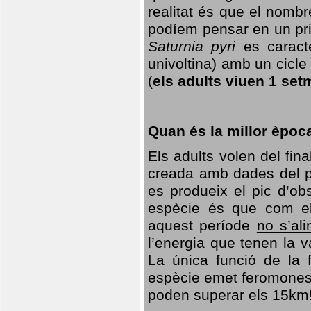
realitat és que el nomb
podíem pensar en un princ
Saturnia pyri
es caracte
univoltina) amb un cicle 
(
els adults viuen 1 set
Quan és la millor èpoc
Els adults volen del fin
creada amb dades del po
es produeix el pic d’ob
espècie és que com el
aquest període
no s’al
l’energia que tenen la 
La única funció de la f
espècie emet feromones
poden superar els 15km