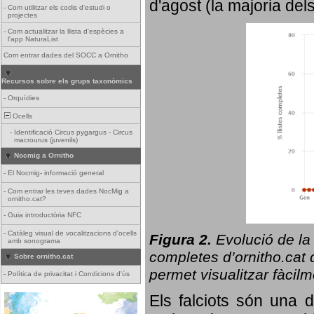
d'agost (la majoria del
-
Com utilitzar els codis d'estudi o
projectes
-
Com actualitzar la llista d'espècies a
l'app NaturaList
Com entrar dades del SOCC a Ornitho
Recursos sobre els grups taxonòmics
-
Orquídies
Ocells
-
Identificació Circus pygargus - Circus
macrourus (juvenils)
Nocmig a Ornitho
-
El Nocmig- informació general
-
Com entrar les teves dades NocMig a
ornitho.cat?
-
Guia introductòria NFC
-
Catàleg visual de vocalitzacions d'ocells
Figura 2.
Evolució de la
amb sonograma
completes d’ornitho.cat q
Sobre ornitho.cat
permet visualitzar fàcilm
-
Política de privacitat i Condicions d'ús
Els falciots són una 