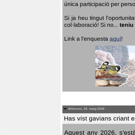
única participació per person
Si ja heu tingut l'oportuni
col·laboració! Si no...
teniu
Link a l'enquesta
aquí
!
dimecres, 20. maig 2026
Has vist gavians criant 
Aquest any 2026, s'est