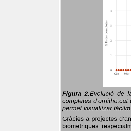
Figura 2.
Evolució de l
completes d’ornitho.cat 
permet visualitzar fàcilm
Gràcies a projectes d’a
biomètriques (especialm