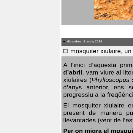
divendres, 8. maig 2026
El mosquiter xiulaire, u
A l’inici d’aquesta pr
d’abril
, vam viure al li
xiulaires (
Phylloscopus s
d’anys anterior, ens s
progressiu a la freqüènc
El mosquiter xiulaire 
present de manera pun
llevantades (vent de l’est
Per on migra el mosquit