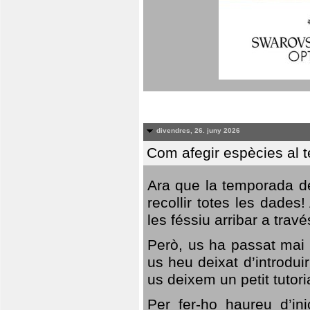
divendres, 26. juny 2026
Com afegir espècies al 
Ara que la temporada de
recollir totes les dades
les féssiu arribar a trav
Però, us ha passat mai 
us heu deixat d’introdu
us deixem un petit tutor
Per fer-ho haureu d’in