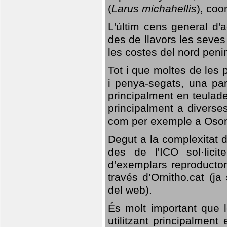
(
Larus michahellis
), coo
L'últim cens general d'a
des de llavors les seves
les costes del nord peni
Tot i que moltes de les p
i penya-segats, una par
principalment en teulad
principalment a diverses
com per exemple a Oso
Degut a la complexitat d
des de l'ICO sol·lici
d’exemplars reproductor
través d’Ornitho.cat (ja
del web).
És molt important que 
utilitzant principalment