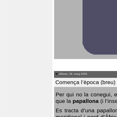
dilluns, 18. maig 2026
Comença l’època (breu) d
Per qui no la conegui, 
que la
papallona
(i l’in
Es tracta d’una papallo
meridional i nord d’Àfri