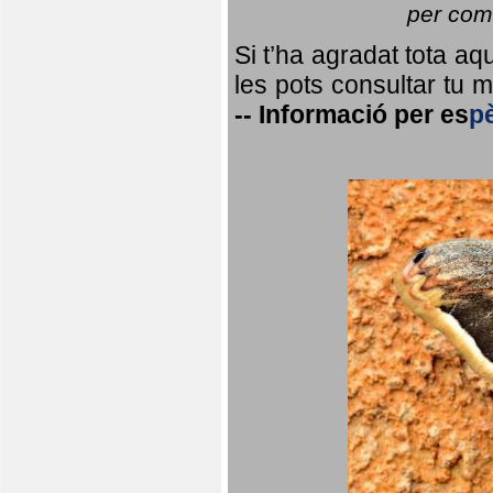
per coma
Si t’ha agradat tota a
les pots consultar tu ma
--
Informació per
es
p