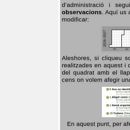
d’administració i se
observacions
. Aquí us 
modificar:
Aleshores, si cliqueu s
realitzades en aquest i
del quadrat amb el llap
cens on volem afegir un
En aquest punt, per af