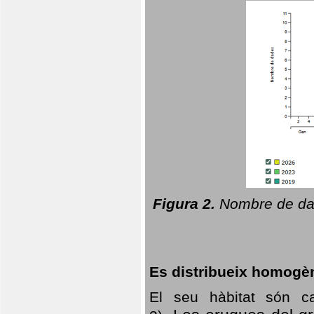
Figura 2.
Nombre de dad
Es distribueix homogè
El seu hàbitat són c