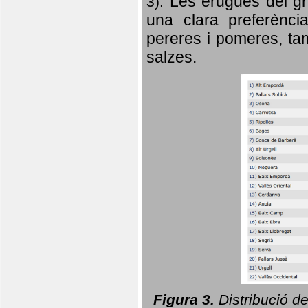
Les erugues del gr
3).
una clara preferència
pereres i pomeres, tam
salzes.
Figura 3.
Distribució d