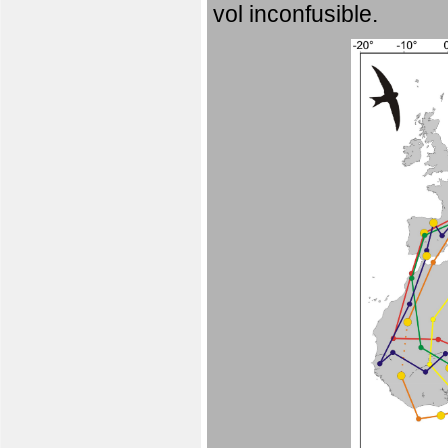
vol inconfusible.