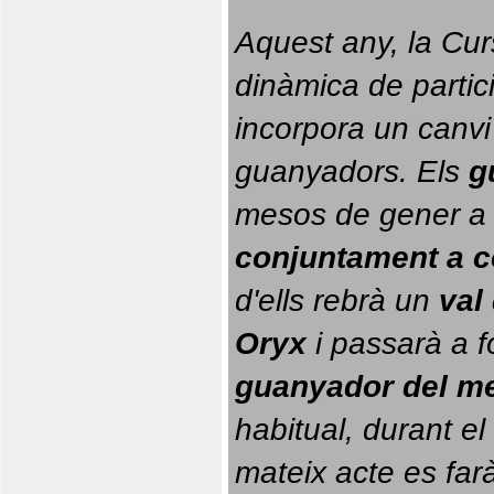
Aquest any, la Cur
dinàmica de partici
incorpora un canvi
guanyadors. 
Els 
g
conjuntament a 
d'ells rebrà un 
val
Oryx
 i passarà a f
guanyador del m
habitual, durant el 
mateix acte es farà