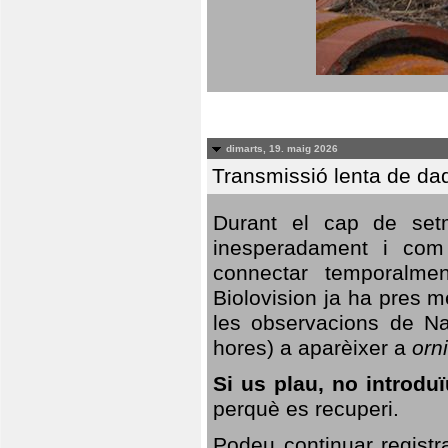
dimarts, 19. maig 2026
Transmissió lenta de da
Durant el cap de setm
inesperadament i com 
connectar temporalme
Biolovision ja ha pres 
les observacions de Na
hores) a aparèixer a
orni
Si us plau, no introd
perquè es recuperi.
Podeu continuar registr