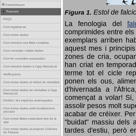
Estadístiques
Estol de falci
Figura 1.
Tutorials
-
FAQS
La fenologia del
fa
-
Com registrar-se
comprimides entre els o
-
Com entrar dades
exemplars arriben habi
-
Com introduir una llista completa
aquest mes i principis
-
Com consultar i editar dades
zones de cria, ocupan
-
Com fer consultes avançades
han criat en tempora
-
Com introduir dades a l'app NaturaList
terme tot el cicle rep
-
Verificacions
ponen els ous, alime
-
Com entrar dades al mòdul de mortalitat
d'hivernada a l'Àfric
-
Com entrar dades de mortalitat a l'app
NaturaList
començat a volar! Sí, 
-
Ornitho i les espècies amenaçades
assolir pesos molt supe
-
Com entrar dades amb localitzacions
precises
acabar de créixer. Per 
-
Com entrar llistes estàndard des de la
"buidat" massiu dels a
app
tardes d'estiu, però e
-
Com entrar dades al projecte Colònies
de Falciots