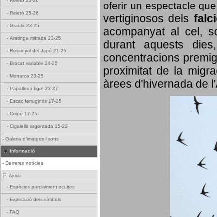
-
Reietó 25-26
oferir un espectacle qu
-
Reietó 25-26
vertiginosos dels
falc
-
Graula 23-25
acompanyat al cel, so
-
Aratinga mitrada 23-25
durant aquests dies
-
Rossinyol del Japó 21-25
concentracions premigr
-
Brocat variable 24-25
proximitat de la migra
-
Monarca 23-25
àrees d'hivernada de l
-
Papallona tigre 23-27
-
Escac ferruginós 17-25
-
Coipú 17-25
-
Cigalella argentada 15-22
-
Galeria d'imatges i sons
Informació
-
Darreres notícies
Ajuda
-
Espècies parcialment ocultes
-
Explicació dels símbols
-
FAQ