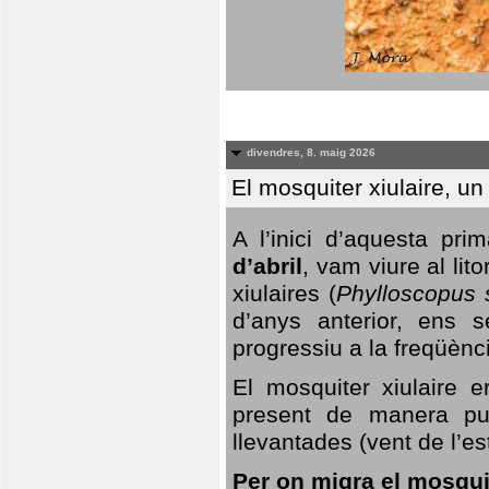
divendres, 8. maig 2026
El mosquiter xiulaire, u
A l’inici d’aquesta pr
d’abril
, vam viure al li
xiulaires (
Phylloscopus s
d’anys anterior, ens s
progressiu a la freqüènc
El mosquiter xiulaire 
present de manera pun
llevantades (vent de l’est
Per on migra el mosquit