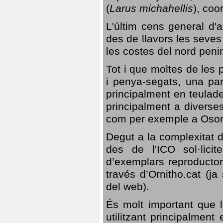
(
Larus michahellis
), coo
L'últim cens general d'a
des de llavors les seves
les costes del nord peni
Tot i que moltes de les p
i penya-segats, una par
principalment en teulad
principalment a diverses
com per exemple a Oso
Degut a la complexitat d
des de l'ICO sol·lici
d’exemplars reproductor
través d’Ornitho.cat (ja
del web).
És molt important que 
utilitzant principalment