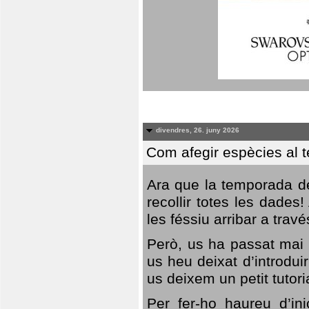
divendres, 26. juny 2026
Com afegir espècies al 
Ara que la temporada de
recollir totes les dades
les féssiu arribar a trav
Però, us ha passat mai 
us heu deixat d’introdu
us deixem un petit tutor
Per fer-ho haureu d’in