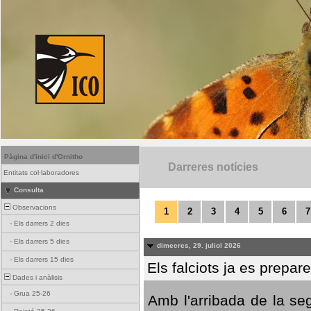
Pàgina d'inici d'Ornitho
Darreres notícies
Entitats col·laboradores
Consulta
Observacions
1
2
3
4
5
6
7
-
Els darrers 2 dies
-
Els darrers 5 dies
dimecres, 29. juliol 2026
-
Els darrers 15 dies
Els falciots ja es prepar
Dades i anàlisis
-
Grua 25-26
Amb l'arribada de la se