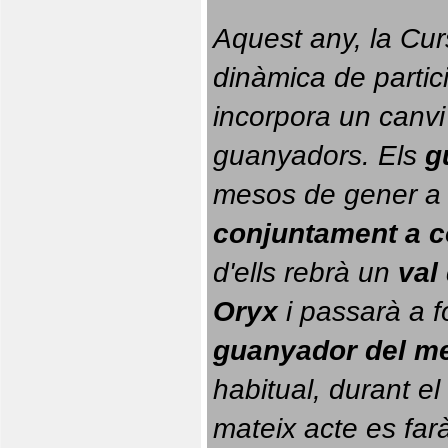
Aquest any, la Cur
dinàmica de partici
incorpora un canvi
guanyadors. 
Els 
g
conjuntament a 
d'ells rebrà un 
val
Oryx
 i passarà a f
guanyador del m
habitual, durant el 
mateix acte es farà