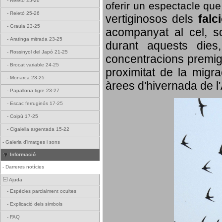
-
Reietó 25-26
oferir un espectacle qu
-
Reietó 25-26
vertiginosos dels
falc
-
Graula 23-25
acompanyat al cel, so
-
Aratinga mitrada 23-25
durant aquests dies
-
Rossinyol del Japó 21-25
concentracions premigr
-
Brocat variable 24-25
proximitat de la migra
-
Monarca 23-25
àrees d'hivernada de l
-
Papallona tigre 23-27
-
Escac ferruginós 17-25
-
Coipú 17-25
-
Cigalella argentada 15-22
-
Galeria d'imatges i sons
Informació
-
Darreres notícies
Ajuda
-
Espècies parcialment ocultes
-
Explicació dels símbols
-
FAQ