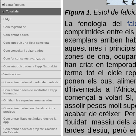
Estadístiques
Estol de falci
Figura 1.
Tutorials
-
FAQS
La fenologia del
fa
-
Com registrar-se
comprimides entre els o
-
Com entrar dades
exemplars arriben habi
-
Com introduir una llista completa
aquest mes i principis
-
Com consultar i editar dades
zones de cria, ocupan
-
Com fer consultes avançades
han criat en tempora
-
Com introduir dades a l'app NaturaList
terme tot el cicle rep
-
Verificacions
ponen els ous, alime
-
Com entrar dades al mòdul de mortalitat
d'hivernada a l'Àfric
-
Com entrar dades de mortalitat a l'app
NaturaList
començat a volar! Sí, 
-
Ornitho i les espècies amenaçades
assolir pesos molt supe
-
Com entrar dades amb localitzacions
precises
acabar de créixer. Per 
-
Com entrar llistes estàndard des de la
"buidat" massiu dels a
app
tardes d'estiu, però e
-
Com entrar dades al projecte Colònies
de Falciots