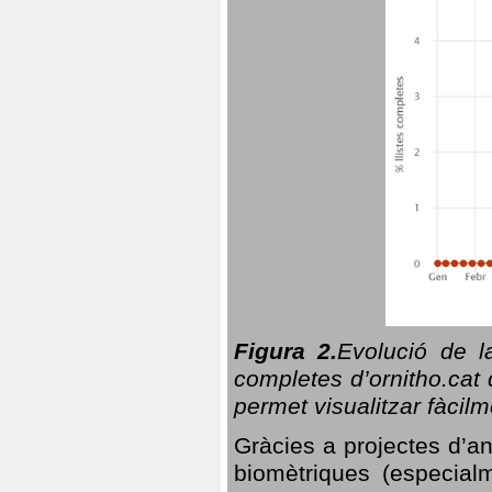
Figura 2.
Evolució de l
completes d’ornitho.cat 
permet visualitzar fàcilm
Gràcies a projectes d’a
biomètriques (especialm