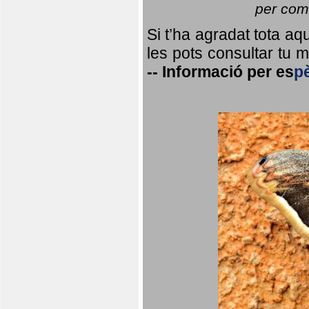
per coma
Si t’ha agradat tota a
les pots consultar tu ma
--
Informació per
es
p