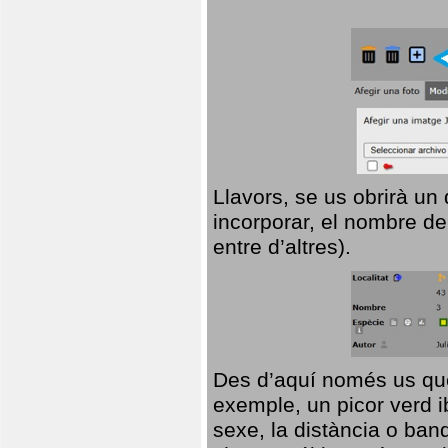
Llavors, se us obrirà un
incorporar, el nombre de
entre d’altres).
Des d’aquí només us que
exemple, un picor verd ib
sexe, la distància o ba