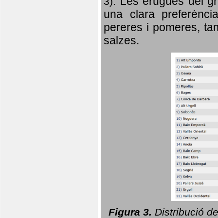
Les erugues del gr
3).
una clara preferència
pereres i pomeres, tam
salzes.
Figura 3.
Distribució d