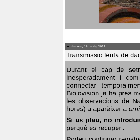
dimarts, 19. maig 2026
Transmissió lenta de da
Durant el cap de setm
inesperadament i com 
connectar temporalme
Biolovision ja ha pres 
les observacions de Na
hores) a aparèixer a
orni
Si us plau, no introd
perquè es recuperi.
Podeu continuar registr