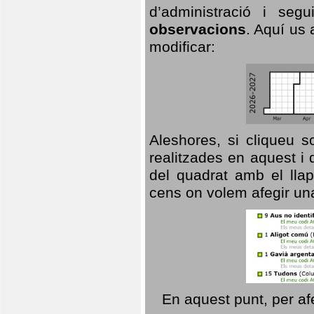
d’administració i se
observacions
. Aquí us 
modificar:
Aleshores, si cliqueu s
realitzades en aquest i
del quadrat amb el llap
cens on volem afegir un
En aquest punt, per af