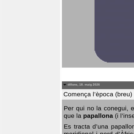
dilluns, 18. maig 2026
Comença l’època (breu) d
Per qui no la conegui, 
que la
papallona
(i l’in
Es tracta d’una papallo
meridional i nord d’Àfri