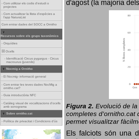
d'agost (la majoria del
-
Com utilitzar els codis d'estudi o
projectes
-
Com actualitzar la llista d'espècies a
l'app NaturaList
Com entrar dades del SOCC a Ornitho
Recursos sobre els grups taxonòmics
-
Orquídies
Ocells
-
Identificació Circus pygargus - Circus
macrourus (juvenils)
Nocmig a Ornitho
-
El Nocmig- informació general
-
Com entrar les teves dades NocMig a
ornitho.cat?
-
Guia introductòria NFC
-
Catàleg visual de vocalitzacions d'ocells
Figura 2.
Evolució de la
amb sonograma
completes d’ornitho.cat q
Sobre ornitho.cat
permet visualitzar fàcilm
-
Política de privacitat i Condicions d'ús
Els falciots són una 