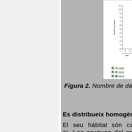
Figura 2.
Nombre de dad
Es distribueix homogè
El seu hàbitat són c