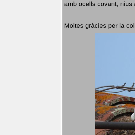
amb ocells covant, nius a
Moltes gràcies per la col