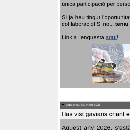
única participació per person
Si ja heu tingut l'oportuni
col·laboració! Si no...
teniu
Link a l'enquesta
aquí
!
dimecres, 20. maig 2026
Has vist gavians criant 
Aquest any 2026, s'est