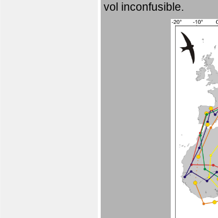
vol inconfusible.