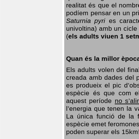
realitat és que el nomb
podíem pensar en un princ
Saturnia pyri
es caracte
univoltina) amb un cicle 
(
els adults viuen 1 set
Quan és la millor èpoc
Els adults volen del fin
creada amb dades del po
es produeix el pic d’ob
espècie és que com el
aquest període
no s’al
l’energia que tenen la 
La única funció de la f
espècie emet feromones
poden superar els 15km