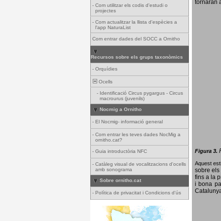
tornaran a
-
Com utilitzar els codis d'estudi o
projectes
-
Com actualitzar la llista d'espècies a
l'app NaturaList
Com entrar dades del SOCC a Ornitho
Recursos sobre els grups taxonòmics
-
Orquídies
Ocells
-
Identificació Circus pygargus - Circus
macrourus (juvenils)
Nocmig a Ornitho
-
El Nocmig- informació general
-
Com entrar les teves dades NocMig a
ornitho.cat?
Figura 3.
-
Guia introductòria NFC
Aquest esti
-
Catàleg visual de vocalitzacions d'ocells
amb sonograma
sobre els 
fins a la 
Sobre ornitho.cat
i bona pa
Catalunya
-
Política de privacitat i Condicions d'ús