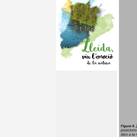
Figura 4.
posicions
dies a la 