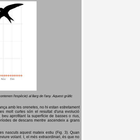
ntenen l’espècie) al llarg de l’any. Aquest gràfic
lança amb les orenetes, no hi estan estretament
es molt curtes són el resultat d'una evolució
, beu aprofitant la superfície de basses o rius,
nt períodes de descans mentre ascendeix a grans
es nascuts aquest mateix estiu (Fig. 3). Quan
iure volant. I, el més extraordinari, és que no