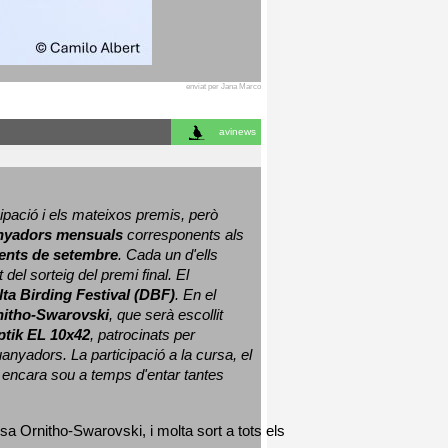
enviat per Jana Marco
avinews
ació i els mateixos premis, però 
nyadors mensuals
 corresponents als 
nts de setembre
. Cada un d'ells 
 del sorteig del premi final. 
El 
lta Birding Festival (DBF)
. En el 
nitho-Swarovski
, que serà escollit 
ptik EL 10x42
, patrocinats per 
nyadors. La participació a la cursa, el 
 encara sou a temps d'entar tantes 
sa Ornitho-Swarovski, i molta sort a tots els 