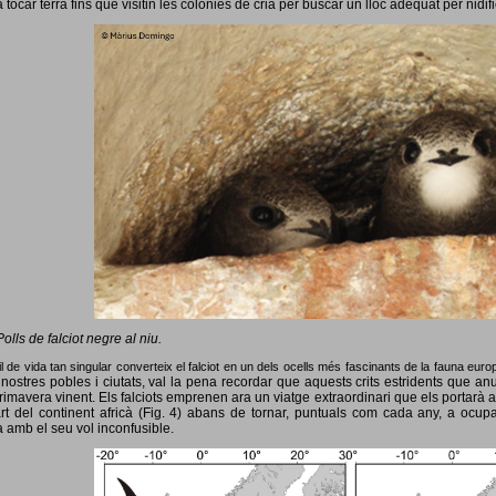
 tocar terra fins que visitin les colònies de cria per buscar un lloc adequat per nidif
Polls de falciot negre al niu.
l de vida tan singular converteix el falciot en un dels ocells més fascinants de la fauna eur
nostres pobles i ciutats, val la pena recordar que aquests crits estridents que anun
primavera vinent.
Els falciots emprenen ara un viatge extraordinari que els portarà a
rt del continent africà (Fig. 4) abans de tornar, puntuals com cada any, a ocup
 amb el seu vol inconfusible.