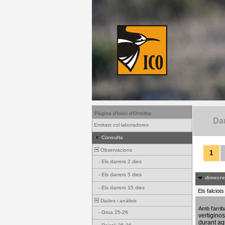
Pàgina d'inici d'Ornitho
Dar
Entitats col·laboradores
Consulta
Observacions
1
-
Els darrers 2 dies
-
Els darrers 5 dies
dimecres
-
Els darrers 15 dies
Els falciot
Dades i anàlisis
Amb l'arri
-
Grua 25-26
vertigino
durant aq