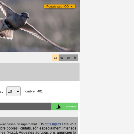
Portals web ICO
ca
es
en
fr
nombre : 401
a :
avinews
Els
crits aguts
i els vols
 sovint passa desapercebut.
obre pobles i ciutats, són especialment intensos
ries (Fig.1). Aquestes agrupacions anuncien la