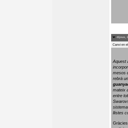
dijous, 
Canvi en e
Aquest a
incorpor
mesos d
rebrà un
guanya
mateix a
entre to
Swarovs
sistema 
llistes 
Gràcies