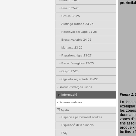
-
Reietó 25-26
proximitat
-
Reietó 25-26
-
Graula 23-25
-
Aratinga mitrada 23-25
-
Rossinyol del Japó 21-25
-
Brocat variable 24-25
-
Monarca 23-25
-
Papallona tigre 23-27
-
Escac ferruginós 17-25
-
Coipú 17-25
-
Cigalella argentada 15-22
-
Galeria d'imatges i sons
Figura 1.
Informació
La fenol
-
Darreres notícies
exemplars
Ajuda
les zones
duen a te
-
Espècies parcialment ocultes
zones d'hi
fins assol
-
Explicació dels símbols
produeix 
bé fins a 
-
FAQ