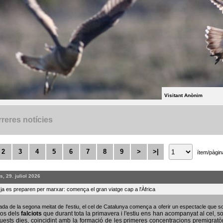
Visitant Anònim
reres notícies
2
3
4
5
6
7
8
9
>
>|
ítem/pàgin
, 29. juliol 2026
s ja es preparen per marxar: comença el gran viatge cap a l'Àfrica
bada de la segona meitat de l'estiu, el cel de Catalunya comença a oferir un espectacle que
sos dels
falciots
que durant tota la primavera i l'estiu ens han acompanyat al cel, s
uests dies, coincidint amb la formació de les primeres concentracions premigratò