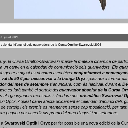
23. juliol 2026
l calendari d'anunci dels guanyadors de la Cursa Ornitho-Swarovski 2026
ny, la Cursa Ornitho-Swarovski manté la mateixa dinàmica de particip
a un canvi en el calendari de comunicació dels guanyadors. 
Els 
gua
e gener a agost es donaran a conèixer 
conjuntament a començame
 
val de 50 € per bescanviar a la botiga Oryx
 i passarà a formar part
dor del mes de setembre
 s'anunciarà, com és habitual, durant el 
De
cte es farà també el sorteig del 
guanyador absolut de la Cursa Or
ts els guanyadors mensuals i s'endurà uns 
prismàtics Swarovski O
ki Optik. 
Aquest canvi afecta únicament el calendari d'anunci dels gua
de sorteig i els premis es mantenen sense cap modificació, per tant,
com pugueu per accedir als premi del mes d'agost i de setembre.
 a 
Swarovski Optik
 i 
Oryx
 per fer possible una nova edició de la Cur