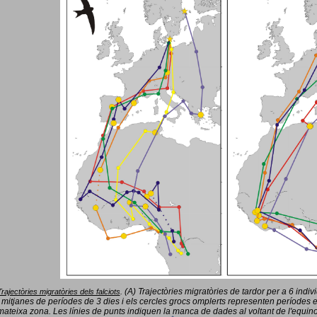
(A) Trajectòries migratòries de tardor per a 6 indi
Trajectòries migratòries dels falciots
.
 mitjanes de períodes de 3 dies i els cercles grocs omplerts representen períodes 
mateixa zona. Les línies de punts indiquen la manca de dades al voltant de l'equinoc