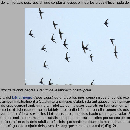
 de la migració postnupcial, que conduirà l'espècie fins a les àrees d'hivernada de 
Estol de falciots negres. Preludi de la migració postnupcial.
ogia del
falciot negre
(
Apus apus
) és una de les més comprimides entre els ocells
 arriben habitualment a Catalunya a principis d'abril, i durant aquest mes i princip
 de cria, ocupant amb una gran fidelitat les mateixes cavitats on han criat en 
rme tot el cicle reproductor: estableixen el territori, formen parella, ponen els ou
vernada a l'Àfrica, sovint fins i tot abans que els pollets hagin començat a volar! 
ir pesos molt superiors al dels adults i els poden deixar uns dies per acabar de créix
un "buidat" massiu dels adults de falciots que sentíem cridant els matins i tardes 
finals d'agost (la majoria dels joves de l'any que comencen a volar) (Fig. 2).