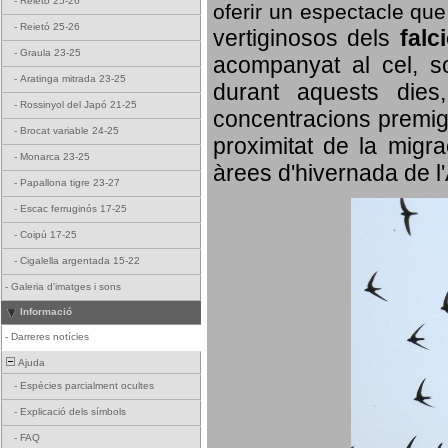
-
Reietó 25-26
oferir un espectacle qu
-
Reietó 25-26
vertiginosos dels
falc
-
Graula 23-25
acompanyat al cel, so
-
Aratinga mitrada 23-25
durant aquests dies
-
Rossinyol del Japó 21-25
concentracions premigr
-
Brocat variable 24-25
proximitat de la migra
-
Monarca 23-25
àrees d'hivernada de l
-
Papallona tigre 23-27
-
Escac ferruginós 17-25
-
Coipú 17-25
-
Cigalella argentada 15-22
-
Galeria d'imatges i sons
Informació
-
Darreres notícies
Ajuda
-
Espècies parcialment ocultes
-
Explicació dels símbols
-
FAQ