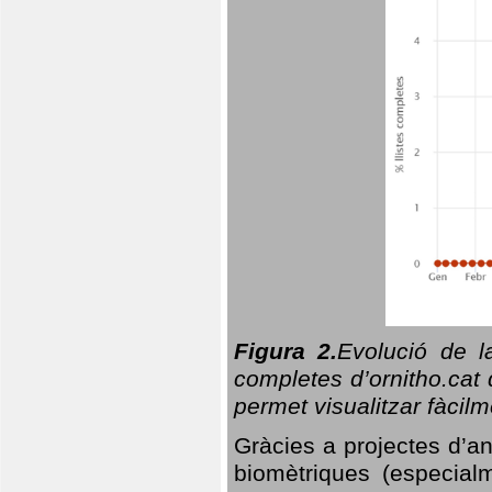
Figura 2.
Evolució de l
completes d’ornitho.cat 
permet visualitzar fàcilm
Gràcies a projectes d’a
biomètriques (especialm