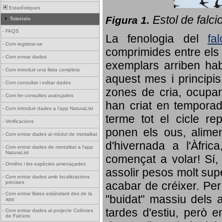
Estadístiques
Estol de falci
Figura 1.
Tutorials
-
FAQS
La fenologia del
fa
-
Com registrar-se
comprimides entre els o
-
Com entrar dades
exemplars arriben habi
-
Com introduir una llista completa
aquest mes i principis
-
Com consultar i editar dades
zones de cria, ocupan
-
Com fer consultes avançades
han criat en tempora
-
Com introduir dades a l'app NaturaList
terme tot el cicle rep
-
Verificacions
ponen els ous, alime
-
Com entrar dades al mòdul de mortalitat
d'hivernada a l'Àfric
-
Com entrar dades de mortalitat a l'app
NaturaList
començat a volar! Sí, 
-
Ornitho i les espècies amenaçades
assolir pesos molt supe
-
Com entrar dades amb localitzacions
precises
acabar de créixer. Per 
-
Com entrar llistes estàndard des de la
"buidat" massiu dels a
app
tardes d'estiu, però e
-
Com entrar dades al projecte Colònies
de Falciots