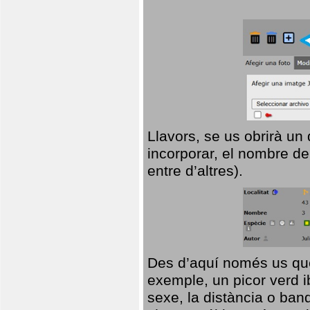
Llavors, se us obrirà un
incorporar, el nombre de
entre d’altres).
Des d’aquí només us que
exemple, un picor verd ib
sexe, la distància o ba