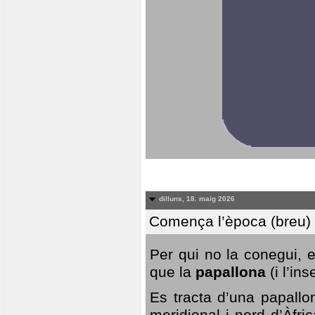
dilluns, 18. maig 2026
Comença l’època (breu) d
Per qui no la conegui, 
que la
papallona
(i l’in
Es tracta d’una papallo
meridional i nord d’Àfri