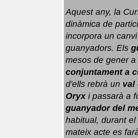
Aquest any, la Cur
dinàmica de partici
incorpora un canvi
guanyadors. 
Els 
g
conjuntament a 
d'ells rebrà un 
val
Oryx
 i passarà a f
guanyador del m
habitual, durant el 
mateix acte es farà