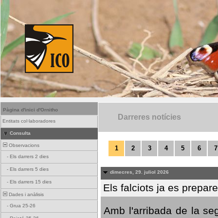
Pàgina d'inici d'Ornitho
Darreres notícies
Entitats col·laboradores
Consulta
Observacions
1
2
3
4
5
6
7
-
Els darrers 2 dies
-
Els darrers 5 dies
dimecres, 29. juliol 2026
-
Els darrers 15 dies
Els falciots ja es prepar
Dades i anàlisis
-
Grua 25-26
Amb l'arribada de la se