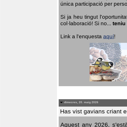
única participació per person
Si ja heu tingut l'oportuni
col·laboració! Si no...
teniu
Link a l'enquesta
aquí
!
dimecres, 20. maig 2026
Has vist gavians criant 
Aquest any 2026, s'est