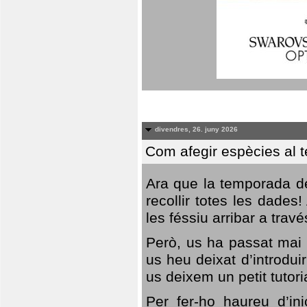
divendres, 26. juny 2026
Com afegir espècies al 
Ara que la temporada de
recollir totes les dades
les féssiu arribar a trav
Però, us ha passat mai 
us heu deixat d’introdu
us deixem un petit tutor
Per fer-ho haureu d’in