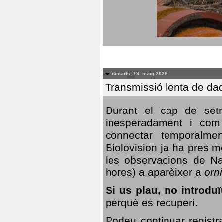
dimarts, 19. maig 2026
Transmissió lenta de da
Durant el cap de setm
inesperadament i com 
connectar temporalme
Biolovision ja ha pres 
les observacions de Na
hores) a aparèixer a
orni
Si us plau, no introd
perquè es recuperi.
Podeu continuar registr