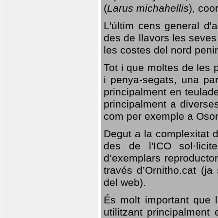
(
Larus michahellis
), coo
L'últim cens general d'a
des de llavors les seves
les costes del nord peni
Tot i que moltes de les p
i penya-segats, una par
principalment en teulad
principalment a diverses
com per exemple a Oso
Degut a la complexitat d
des de l'ICO sol·lici
d’exemplars reproductor
través d’Ornitho.cat (ja
del web).
És molt important que 
utilitzant principalment