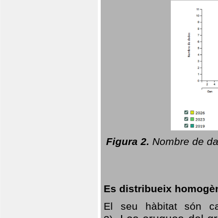
Figura 2.
Nombre de dad
Es distribueix homogè
El seu hàbitat són c