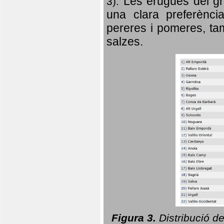
Les erugues del gr
3).
una clara preferència
pereres i pomeres, tam
salzes.
Figura 3.
Distribució d