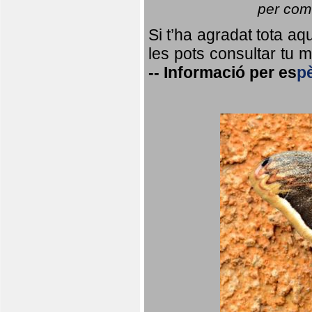
per coma
Si t’ha agradat tota a
les pots consultar tu ma
--
Informació per
es
p