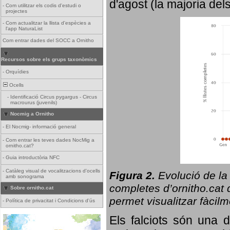
d'agost (la majoria del
-
Com utilitzar els codis d'estudi o
projectes
-
Com actualitzar la llista d'espècies a
l'app NaturaList
Com entrar dades del SOCC a Ornitho
Recursos sobre els grups taxonòmics
-
Orquídies
Ocells
-
Identificació Circus pygargus - Circus
macrourus (juvenils)
Nocmig a Ornitho
-
El Nocmig- informació general
-
Com entrar les teves dades NocMig a
ornitho.cat?
-
Guia introductòria NFC
-
Catàleg visual de vocalitzacions d'ocells
Figura 2.
Evolució de la
amb sonograma
completes d’ornitho.cat q
Sobre ornitho.cat
permet visualitzar fàcilm
-
Política de privacitat i Condicions d'ús
Els falciots són una 