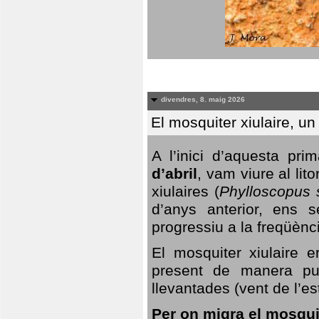
divendres, 8. maig 2026
El mosquiter xiulaire, u
A l’inici d’aquesta pr
d’abril
, vam viure al li
xiulaires (
Phylloscopus s
d’anys anterior, ens s
progressiu a la freqüènc
El mosquiter xiulaire 
present de manera pun
llevantades (vent de l’est
Per on migra el mosquit