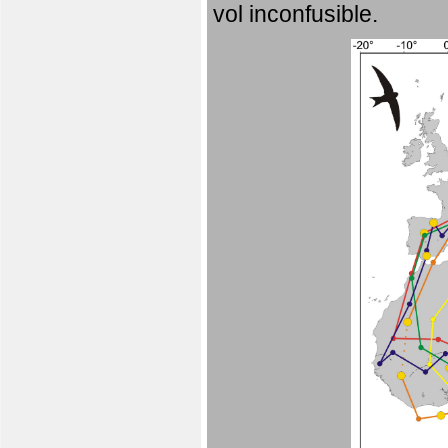
vol inconfusible.