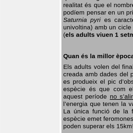
realitat és que el nomb
podíem pensar en un princ
Saturnia pyri
es caracte
univoltina) amb un cicle 
(
els adults viuen 1 set
Quan és la millor èpoc
Els adults volen del fin
creada amb dades del po
es produeix el pic d’ob
espècie és que com el
aquest període
no s’al
l’energia que tenen la 
La única funció de la f
espècie emet feromones
poden superar els 15km