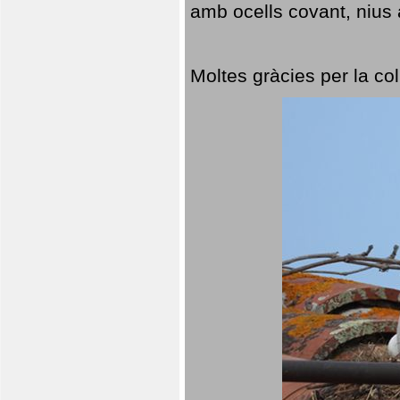
amb ocells covant, nius a
Moltes gràcies per la col