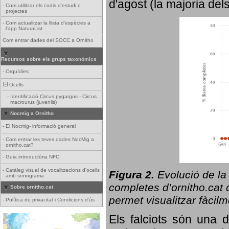
d'agost (la majoria del
-
Com utilitzar els codis d'estudi o
projectes
-
Com actualitzar la llista d'espècies a
l'app NaturaList
Com entrar dades del SOCC a Ornitho
Recursos sobre els grups taxonòmics
-
Orquídies
Ocells
-
Identificació Circus pygargus - Circus
macrourus (juvenils)
Nocmig a Ornitho
-
El Nocmig- informació general
-
Com entrar les teves dades NocMig a
ornitho.cat?
-
Guia introductòria NFC
-
Catàleg visual de vocalitzacions d'ocells
Figura 2.
Evolució de la
amb sonograma
completes d’ornitho.cat q
Sobre ornitho.cat
permet visualitzar fàcilm
-
Política de privacitat i Condicions d'ús
Els falciots són una 