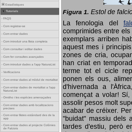
Estadístiques
Estol de falci
Figura 1.
Tutorials
-
FAQS
La fenologia del
fa
-
Com registrar-se
comprimides entre els o
-
Com entrar dades
exemplars arriben habi
-
Com introduir una llista completa
aquest mes i principis
-
Com consultar i editar dades
zones de cria, ocupan
-
Com fer consultes avançades
han criat en tempora
-
Com introduir dades a l'app NaturaList
terme tot el cicle rep
-
Verificacions
ponen els ous, alime
-
Com entrar dades al mòdul de mortalitat
d'hivernada a l'Àfric
-
Com entrar dades de mortalitat a l'app
NaturaList
començat a volar! Sí, 
-
Ornitho i les espècies amenaçades
assolir pesos molt supe
-
Com entrar dades amb localitzacions
precises
acabar de créixer. Per 
-
Com entrar llistes estàndard des de la
"buidat" massiu dels a
app
tardes d'estiu, però e
-
Com entrar dades al projecte Colònies
de Falciots