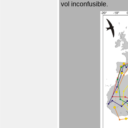
vol inconfusible.