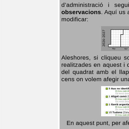
d’administració i se
observacions
. Aquí us 
modificar:
Aleshores, si cliqueu s
realitzades en aquest i
del quadrat amb el llap
cens on volem afegir un
En aquest punt, per af