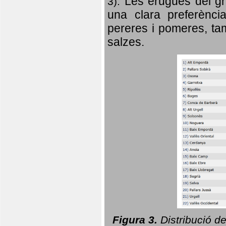
Les erugues del gr
3).
una clara preferència
pereres i pomeres, tam
salzes.
Figura 3.
Distribució d