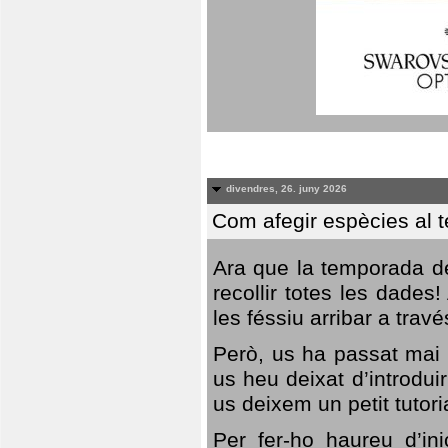
divendres, 26. juny 2026
Com afegir espècies al 
Ara que la temporada de
recollir totes les dades
les féssiu arribar a trav
Però, us ha passat mai 
us heu deixat d’introdu
us deixem un petit tutor
Per fer-ho haureu d’in