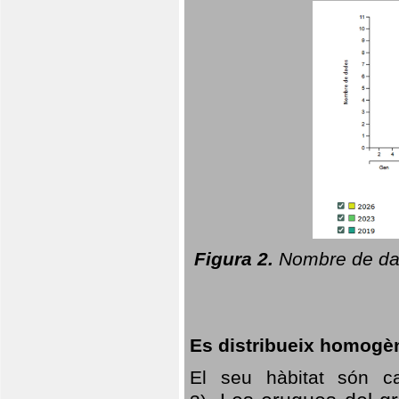
Figura 2.
Nombre de dad
Es distribueix homogè
El seu hàbitat són c