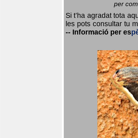
per coma
Si t’ha agradat tota a
les pots consultar tu ma
--
Informació per
es
p