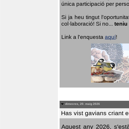
única participació per person
Si ja heu tingut l'oportuni
col·laboració! Si no...
teniu
Link a l'enquesta
aquí
!
dimecres, 20. maig 2026
Has vist gavians criant 
Aquest any 2026, s'est