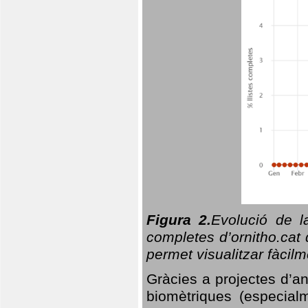
Figura 2.
Evolució de l
completes d’ornitho.cat 
permet visualitzar fàcilm
Gràcies a projectes d’a
biomètriques (especialm