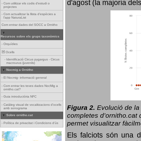
d'agost (la majoria del
-
Com utilitzar els codis d'estudi o
projectes
-
Com actualitzar la llista d'espècies a
l'app NaturaList
Com entrar dades del SOCC a Ornitho
Recursos sobre els grups taxonòmics
-
Orquídies
Ocells
-
Identificació Circus pygargus - Circus
macrourus (juvenils)
Nocmig a Ornitho
-
El Nocmig- informació general
-
Com entrar les teves dades NocMig a
ornitho.cat?
-
Guia introductòria NFC
-
Catàleg visual de vocalitzacions d'ocells
Figura 2.
Evolució de la
amb sonograma
completes d’ornitho.cat q
Sobre ornitho.cat
permet visualitzar fàcilm
-
Política de privacitat i Condicions d'ús
Els falciots són una 