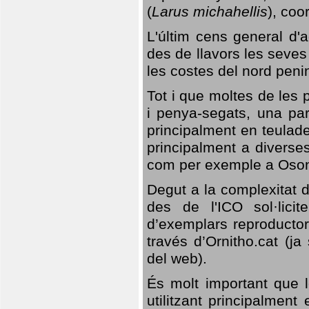
(
Larus michahellis
), coo
L'últim cens general d'a
des de llavors les seves
les costes del nord peni
Tot i que moltes de les p
i penya-segats, una par
principalment en teulad
principalment a diverses
com per exemple a Oso
Degut a la complexitat d
des de l'ICO sol·lici
d’exemplars reproductor
través d’Ornitho.cat (ja
del web).
És molt important que 
utilitzant principalment