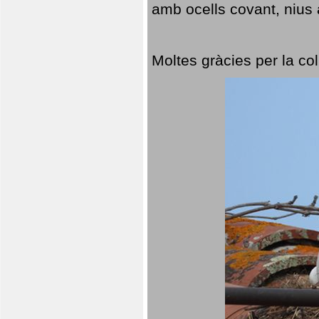
amb ocells covant, nius a
Moltes gràcies per la col