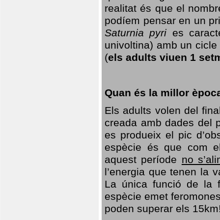
realitat és que el nomb
podíem pensar en un princ
Saturnia pyri
es caracte
univoltina) amb un cicle 
(
els adults viuen 1 set
Quan és la millor èpoc
Els adults volen del fin
creada amb dades del po
es produeix el pic d’ob
espècie és que com el
aquest període
no s’al
l’energia que tenen la 
La única funció de la f
espècie emet feromones
poden superar els 15km