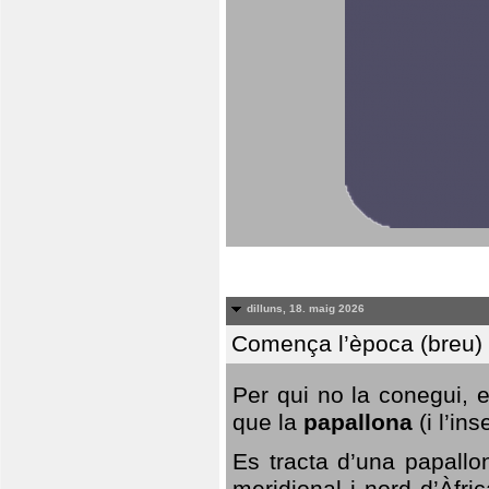
dilluns, 18. maig 2026
Comença l’època (breu) d
Per qui no la conegui, 
que la
papallona
(i l’in
Es tracta d’una papallo
meridional i nord d’Àfri