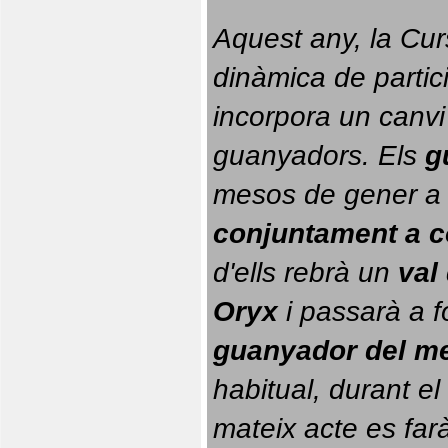
Aquest any, la Cur
dinàmica de partici
incorpora un canvi
guanyadors. 
Els 
g
conjuntament a 
d'ells rebrà un 
val
Oryx
 i passarà a f
guanyador del m
habitual, durant el 
mateix acte es farà