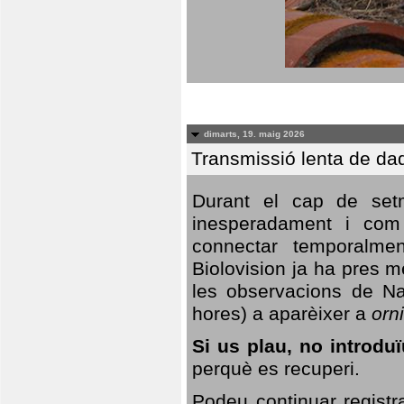
dimarts, 19. maig 2026
Transmissió lenta de da
Durant el cap de setm
inesperadament i com 
connectar temporalme
Biolovision ja ha pres 
les observacions de Na
hores) a aparèixer a
orni
Si us plau, no introd
perquè es recuperi.
Podeu continuar registr