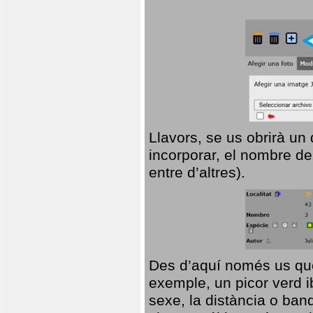
Llavors, se us obrirà un
incorporar, el nombre de
entre d’altres).
Des d’aquí només us que
exemple, un picor verd ib
sexe, la distància o ba