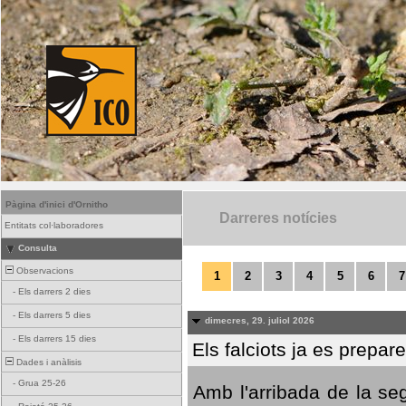
Pàgina d'inici d'Ornitho
Darreres notícies
Entitats col·laboradores
Consulta
Observacions
1
2
3
4
5
6
7
-
Els darrers 2 dies
-
Els darrers 5 dies
dimecres, 29. juliol 2026
-
Els darrers 15 dies
Els falciots ja es prepar
Dades i anàlisis
-
Grua 25-26
Amb l'arribada de la se