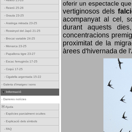
-
Reietó 25-26
oferir un espectacle qu
-
Reietó 25-26
vertiginosos dels
falc
-
Graula 23-25
acompanyat al cel, so
-
Aratinga mitrada 23-25
durant aquests dies
-
Rossinyol del Japó 21-25
concentracions premigr
-
Brocat variable 24-25
proximitat de la migra
-
Monarca 23-25
àrees d'hivernada de l
-
Papallona tigre 23-27
-
Escac ferruginós 17-25
-
Coipú 17-25
-
Cigalella argentada 15-22
-
Galeria d'imatges i sons
Informació
-
Darreres notícies
Ajuda
-
Espècies parcialment ocultes
-
Explicació dels símbols
-
FAQ