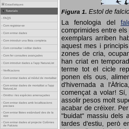
Estadístiques
Estol de falci
Figura 1.
Tutorials
-
FAQS
La fenologia del
fa
-
Com registrar-se
comprimides entre els o
-
Com entrar dades
exemplars arriben habi
-
Com introduir una llista completa
aquest mes i principis
-
Com consultar i editar dades
zones de cria, ocupan
-
Com fer consultes avançades
han criat en tempora
-
Com introduir dades a l'app NaturaList
terme tot el cicle rep
-
Verificacions
ponen els ous, alime
-
Com entrar dades al mòdul de mortalitat
d'hivernada a l'Àfric
-
Com entrar dades de mortalitat a l'app
NaturaList
començat a volar! Sí, 
-
Ornitho i les espècies amenaçades
assolir pesos molt supe
-
Com entrar dades amb localitzacions
precises
acabar de créixer. Per 
-
Com entrar llistes estàndard des de la
"buidat" massiu dels a
app
tardes d'estiu, però e
-
Com entrar dades al projecte Colònies
de Falciots