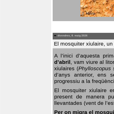
divendres, 8. maig 2026
El mosquiter xiulaire, u
A l’inici d’aquesta pr
d’abril
, vam viure al li
xiulaires (
Phylloscopus s
d’anys anterior, ens s
progressiu a la freqüènc
El mosquiter xiulaire 
present de manera pun
llevantades (vent de l’est
Per on migra el mosquit