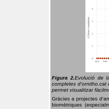
Figura 2.
Evolució de l
completes d’ornitho.cat 
permet visualitzar fàcilm
Gràcies a projectes d’a
biomètriques (especialm