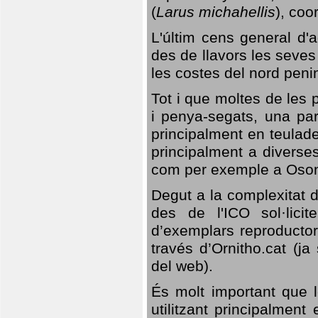
(
Larus michahellis
), coo
L'últim cens general d'a
des de llavors les seves
les costes del nord peni
Tot i que moltes de les p
i penya-segats, una par
principalment en teulad
principalment a diverses
com per exemple a Oso
Degut a la complexitat d
des de l'ICO sol·lici
d’exemplars reproductor
través d’Ornitho.cat (ja
del web).
És molt important que 
utilitzant principalment