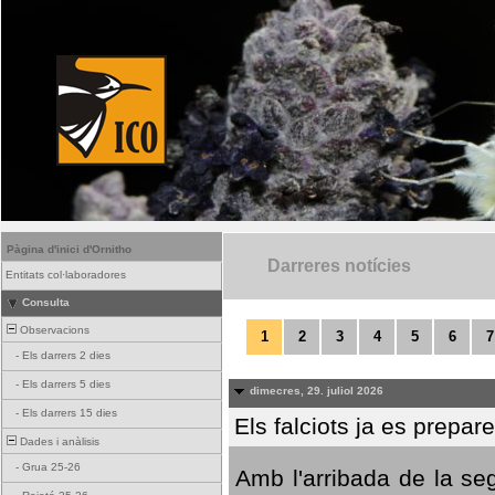
Pàgina d'inici d'Ornitho
Darreres notícies
Entitats col·laboradores
Consulta
Observacions
1
2
3
4
5
6
7
-
Els darrers 2 dies
-
Els darrers 5 dies
dimecres, 29. juliol 2026
-
Els darrers 15 dies
Els falciots ja es prepar
Dades i anàlisis
-
Grua 25-26
Amb l'arribada de la se