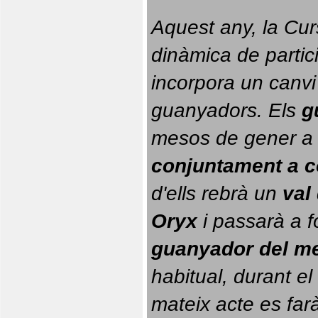
Aquest any, la Cur
dinàmica de partici
incorpora un canvi
guanyadors. 
Els 
g
conjuntament a 
d'ells rebrà un 
val
Oryx
 i passarà a f
guanyador del m
habitual, durant el 
mateix acte es farà