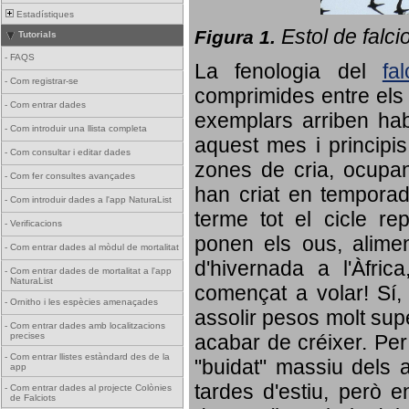
Estadístiques
Estol de falci
Figura 1.
Tutorials
-
FAQS
La fenologia del
fa
-
Com registrar-se
comprimides entre els o
-
Com entrar dades
exemplars arriben habi
-
Com introduir una llista completa
aquest mes i principis
-
Com consultar i editar dades
zones de cria, ocupan
-
Com fer consultes avançades
han criat en tempora
-
Com introduir dades a l'app NaturaList
terme tot el cicle rep
-
Verificacions
ponen els ous, alime
-
Com entrar dades al mòdul de mortalitat
d'hivernada a l'Àfric
-
Com entrar dades de mortalitat a l'app
NaturaList
començat a volar! Sí, 
-
Ornitho i les espècies amenaçades
assolir pesos molt supe
-
Com entrar dades amb localitzacions
precises
acabar de créixer. Per 
-
Com entrar llistes estàndard des de la
"buidat" massiu dels a
app
tardes d'estiu, però e
-
Com entrar dades al projecte Colònies
de Falciots