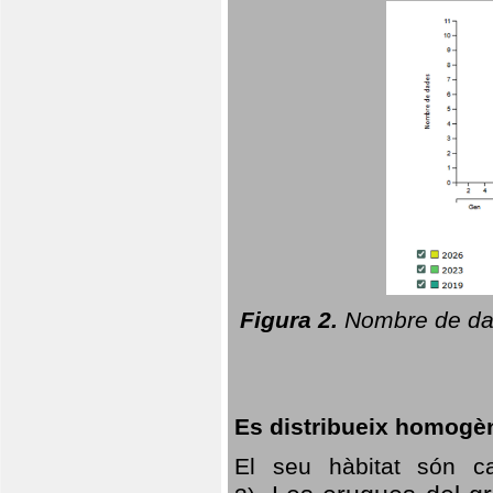
Figura 2.
Nombre de dad
Es distribueix homogè
El seu hàbitat són c