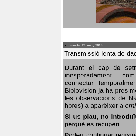
dimarts, 19. maig 2026
Transmissió lenta de da
Durant el cap de setm
inesperadament i com 
connectar temporalme
Biolovision ja ha pres 
les observacions de Na
hores) a aparèixer a
orni
Si us plau, no introd
perquè es recuperi.
Podeu continuar registr