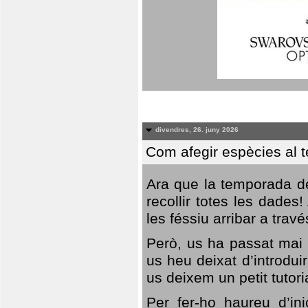
divendres, 26. juny 2026
Com afegir espècies al 
Ara que la temporada de
recollir totes les dades
les féssiu arribar a trav
Però, us ha passat mai 
us heu deixat d’introdu
us deixem un petit tutor
Per fer-ho haureu d’in