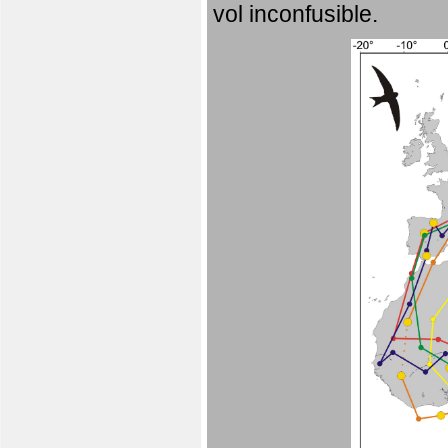
vol inconfusible.