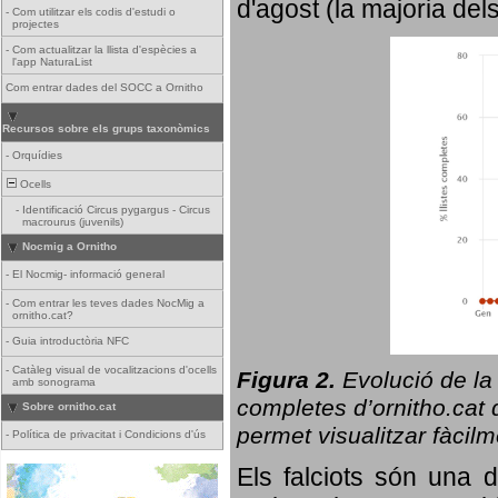
d'agost (la majoria del
-
Com utilitzar els codis d'estudi o
projectes
-
Com actualitzar la llista d'espècies a
l'app NaturaList
Com entrar dades del SOCC a Ornitho
Recursos sobre els grups taxonòmics
-
Orquídies
Ocells
-
Identificació Circus pygargus - Circus
macrourus (juvenils)
Nocmig a Ornitho
-
El Nocmig- informació general
-
Com entrar les teves dades NocMig a
ornitho.cat?
-
Guia introductòria NFC
-
Catàleg visual de vocalitzacions d'ocells
Figura 2.
Evolució de la
amb sonograma
completes d’ornitho.cat q
Sobre ornitho.cat
permet visualitzar fàcilm
-
Política de privacitat i Condicions d'ús
Els falciots són una 