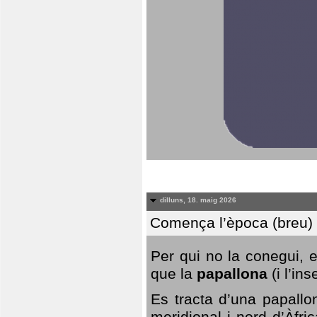
dilluns, 18. maig 2026
Comença l’època (breu) d
Per qui no la conegui, 
que la
papallona
(i l’in
Es tracta d’una papallo
meridional i nord d’Àfri