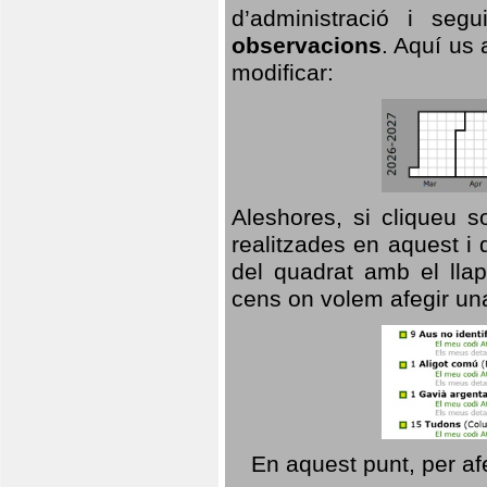
d’administració i se
observacions
. Aquí us 
modificar:
Aleshores, si cliqueu s
realitzades en aquest i
del quadrat amb el llap
cens on volem afegir un
En aquest punt, per af