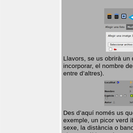
Llavors, se us obrirà un
incorporar, el nombre de
entre d’altres).
Des d’aquí només us que
exemple, un picor verd ib
sexe, la distància o ba