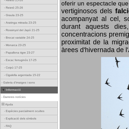
-
Reietó 25-26
oferir un espectacle qu
-
Reietó 25-26
vertiginosos dels
falc
-
Graula 23-25
acompanyat al cel, so
-
Aratinga mitrada 23-25
durant aquests dies
-
Rossinyol del Japó 21-25
concentracions premigr
-
Brocat variable 24-25
proximitat de la migra
-
Monarca 23-25
àrees d'hivernada de l
-
Papallona tigre 23-27
-
Escac ferruginós 17-25
-
Coipú 17-25
-
Cigalella argentada 15-22
-
Galeria d'imatges i sons
Informació
-
Darreres notícies
Ajuda
-
Espècies parcialment ocultes
-
Explicació dels símbols
-
FAQ