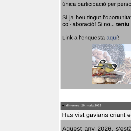
única participació per person
Si ja heu tingut l'oportuni
col·laboració! Si no...
teniu
Link a l'enquesta
aquí
!
dimecres, 20. maig 2026
Has vist gavians criant 
Aquest any 2026, s'est