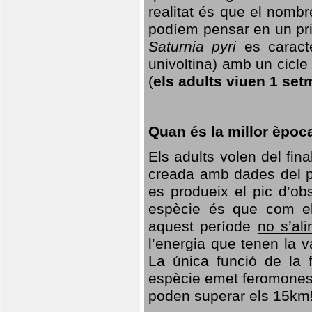
realitat és que el nomb
podíem pensar en un princ
Saturnia pyri
es caracte
univoltina) amb un cicle 
(
els adults viuen 1 set
Quan és la millor èpoc
Els adults volen del fin
creada amb dades del po
es produeix el pic d’ob
espècie és que com el
aquest període
no s’al
l’energia que tenen la 
La única funció de la f
espècie emet feromones
poden superar els 15km