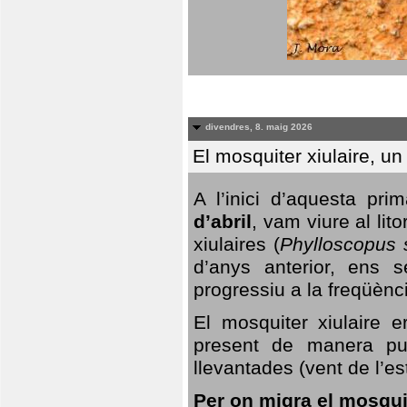
divendres, 8. maig 2026
El mosquiter xiulaire, u
A l’inici d’aquesta pr
d’abril
, vam viure al li
xiulaires (
Phylloscopus s
d’anys anterior, ens s
progressiu a la freqüènc
El mosquiter xiulaire 
present de manera pun
llevantades (vent de l’est
Per on migra el mosquit