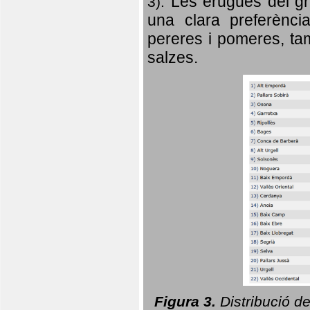
Les erugues del gr
3).
una clara preferència
pereres i pomeres, tam
salzes.
Figura 3.
Distribució d