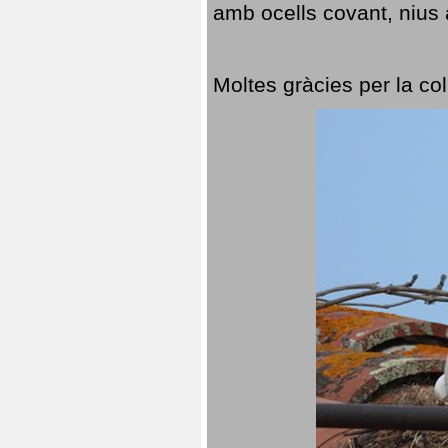
amb ocells covant, nius a
Moltes gràcies per la col