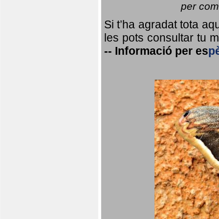
per coma
Si t’ha agradat tota a
les pots consultar tu ma
--
Informació per
es
p