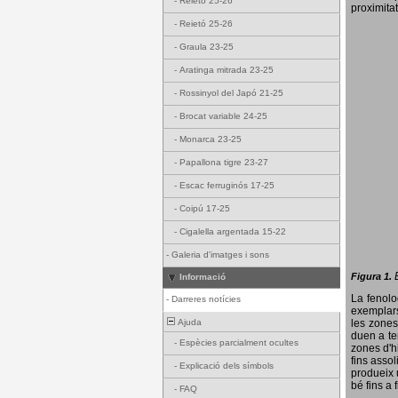
-
Reietó 25-26
proximitat
-
Reietó 25-26
-
Graula 23-25
-
Aratinga mitrada 23-25
-
Rossinyol del Japó 21-25
-
Brocat variable 24-25
-
Monarca 23-25
-
Papallona tigre 23-27
-
Escac ferruginós 17-25
-
Coipú 17-25
-
Cigalella argentada 15-22
-
Galeria d'imatges i sons
Figura 1.
Informació
La fenol
-
Darreres notícies
exemplars
Ajuda
les zones
duen a te
-
Espècies parcialment ocultes
zones d'hi
fins assol
-
Explicació dels símbols
produeix 
bé fins a 
-
FAQ