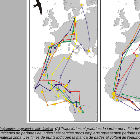
(A) Trajectòries migratòries de tardor per a 6 indi
Trajectòries migratòries dels falciots
.
 mitjanes de períodes de 3 dies i els cercles grocs omplerts representen períodes 
mateixa zona. Les línies de punts indiquen la manca de dades al voltant de l'equinoc