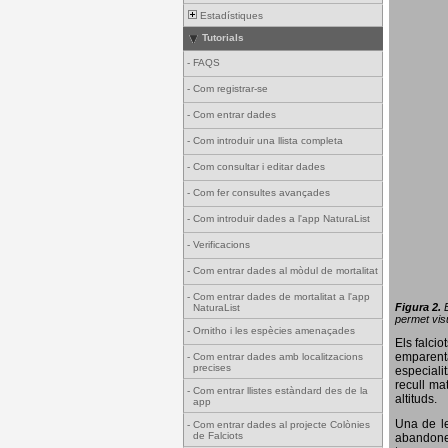
Estadístiques
Tutorials
-
FAQS
-
Com registrar-se
-
Com entrar dades
-
Com introduir una llista completa
-
Com consultar i editar dades
-
Com fer consultes avançades
-
Com introduir dades a l'app NaturaList
-
Verificacions
-
Com entrar dades al mòdul de mortalitat
-
Com entrar dades de mortalitat a l'app
Figura 2.
NaturaList
permet visu
-
Ornitho i les espècies amenaçades
Els falci
emparenta
-
Com entrar dades amb localitzacions
precises
especiali
recull ma
-
Com entrar llistes estàndard des de la
altituds.
app
Una de le
-
Com entrar dades al projecte Colònies
de Falciots
abandonen