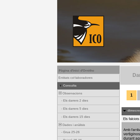
Pàgina d'inici d'Ornitho
Dar
Entitats col·laboradores
Consulta
Observacions
1
-
Els darrers 2 dies
-
Els darrers 5 dies
dimecres
-
Els darrers 15 dies
Els falciot
Dades i anàlisis
Amb l'arri
-
Grua 25-26
vertigino
durant aq