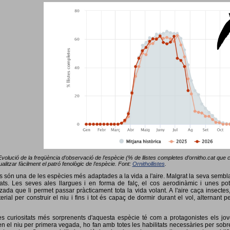
Evolució de la freqüència d’observació de l’espècie (% de llistes completes d’ornitho.cat que co
alitzar fàcilment el patró fenològic de l’espècie. Font:
Ornithollistes
.
ots són una de les espècies més adaptades a la vida a l'aire. Malgrat la seva semb
ts. Les seves ales llargues i en forma de falç, el cos aerodinàmic i unes pot
tzada que li permet passar pràcticament tota la vida volant. A l'aire caça insectes
terial per construir el niu i fins i tot és capaç de dormir durant el vol, alterna
s curiositats més sorprenents d'aquesta espècie té com a protagonistes els jov
 el niu per primera vegada, ho fan amb totes les habilitats necessàries per sobrev