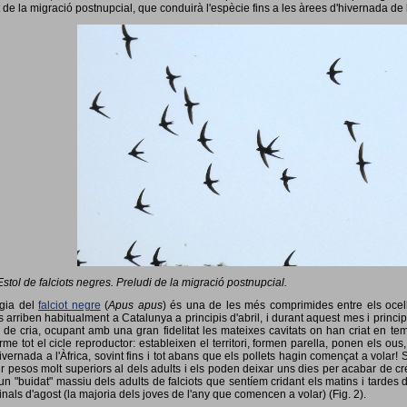
 de la migració postnupcial, que conduirà l'espècie fins a les àrees d'hivernada de 
Estol de falciots negres. Preludi de la migració postnupcial.
ogia del
falciot negre
(
Apus apus
) és una de les més comprimides entre els ocells
 arriben habitualment a Catalunya a principis d'abril, i durant aquest mes i princip
 de cria, ocupant amb una gran fidelitat les mateixes cavitats on han criat en 
rme tot el cicle reproductor: estableixen el territori, formen parella, ponen els ou
vernada a l'Àfrica, sovint fins i tot abans que els pollets hagin començat a volar! 
ir pesos molt superiors al dels adults i els poden deixar uns dies per acabar de créix
un "buidat" massiu dels adults de falciots que sentíem cridant els matins i tardes 
finals d'agost (la majoria dels joves de l'any que comencen a volar) (Fig. 2).