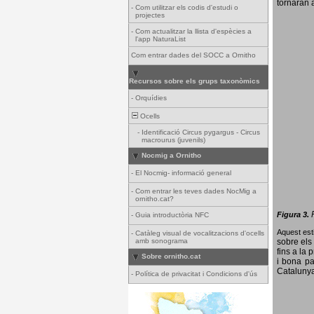
tornaran a
-
Com utilitzar els codis d'estudi o
projectes
-
Com actualitzar la llista d'espècies a
l'app NaturaList
Com entrar dades del SOCC a Ornitho
Recursos sobre els grups taxonòmics
-
Orquídies
Ocells
-
Identificació Circus pygargus - Circus
macrourus (juvenils)
Nocmig a Ornitho
-
El Nocmig- informació general
-
Com entrar les teves dades NocMig a
ornitho.cat?
Figura 3.
-
Guia introductòria NFC
Aquest esti
-
Catàleg visual de vocalitzacions d'ocells
amb sonograma
sobre els 
fins a la 
Sobre ornitho.cat
i bona pa
Catalunya
-
Política de privacitat i Condicions d'ús