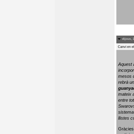
dijous, 
Canvi en e
Aquest a
incorpor
mesos d
rebrà un
guanya
mateix a
entre to
Swarovs
sistema 
llistes 
Gràcies