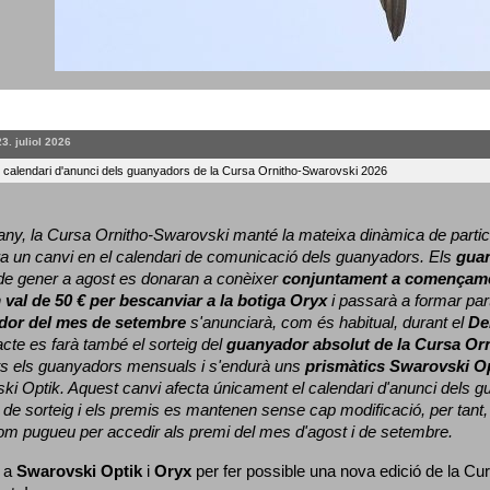
23. juliol 2026
l calendari d'anunci dels guanyadors de la Cursa Ornitho-Swarovski 2026
ny, la Cursa Ornitho-Swarovski manté la mateixa dinàmica de particip
a un canvi en el calendari de comunicació dels guanyadors. 
Els 
gua
e gener a agost es donaran a conèixer 
conjuntament a començame
 
val de 50 € per bescanviar a la botiga Oryx
 i passarà a formar part
dor del mes de setembre
 s'anunciarà, com és habitual, durant el 
De
cte es farà també el sorteig del 
guanyador absolut de la Cursa Or
ts els guanyadors mensuals i s'endurà uns 
prismàtics Swarovski O
ki Optik. 
Aquest canvi afecta únicament el calendari d'anunci dels gua
de sorteig i els premis es mantenen sense cap modificació, per tant,
com pugueu per accedir als premi del mes d'agost i de setembre.
 a 
Swarovski Optik
 i 
Oryx
 per fer possible una nova edició de la Cur