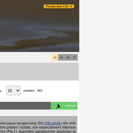
Portals web ICO
ca
es
en
fr
nombre : 401
a :
avinews
Els
crits aguts
i els vols
 sovint passa desapercebut.
obre pobles i ciutats, són especialment intensos
ries (Fig.1). Aquestes agrupacions anuncien la