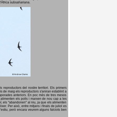
l'Àfrica subsahariana.
 reproductors del nostre territori. Els primers
is de maig els reproductors s'aniran establint a
temporades anteriors. En poc més de tres mesos
s, alimenten els polls i marxen de nou cap a les
Sí, els "abandonen" al niu, ja que els alimenten
er. Per això, entre mitjans i finals de juliol es
d'estiu, però encara veurem alguns falciots ben