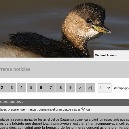
Visitant Anònim
reres notícies
2
3
4
5
6
7
8
9
>
>|
ítem/pàgin
, 29. juliol 2026
s ja es preparen per marxar: comença el gran viatge cap a l'Àfrica
bada de la segona meitat de l'estiu, el cel de Catalunya comença a oferir un espectacle que
sos dels
falciots
que durant tota la primavera i l'estiu ens han acompanyat al cel, s
uests dies, coincidint amb la formació de les primeres concentracions premigratò