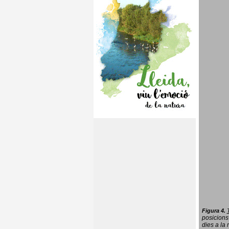
Figura 4.
posicions
dies a la 