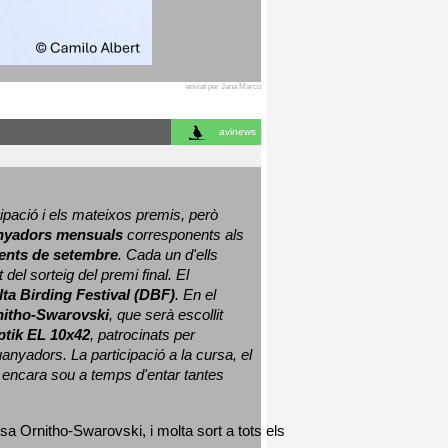
enviat per Jana Marco
avinews
ació i els mateixos premis, però 
nyadors mensuals
 corresponents als 
nts de setembre
. Cada un d'ells 
 del sorteig del premi final. 
El 
lta Birding Festival (DBF)
. En el 
nitho-Swarovski
, que serà escollit 
ptik EL 10x42
, patrocinats per 
nyadors. La participació a la cursa, el 
 encara sou a temps d'entar tantes 
sa Ornitho-Swarovski, i molta sort a tots els 