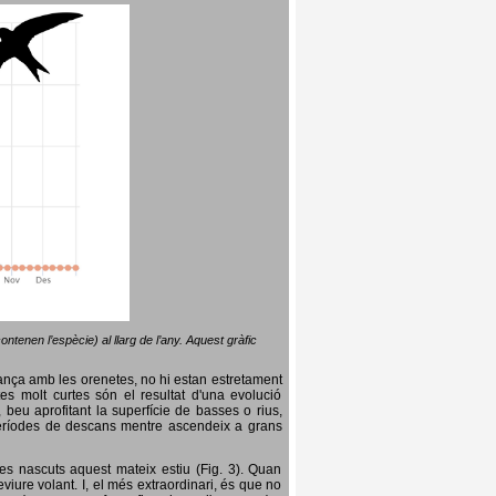
ntenen l’espècie) al llarg de l’any. Aquest gràfic
lança amb les orenetes, no hi estan estretament
es molt curtes són el resultat d'una evolució
, beu aprofitant la superfície de basses o rius,
nt períodes de descans mentre ascendeix a grans
es nascuts aquest mateix estiu (Fig. 3). Quan
iure volant. I, el més extraordinari, és que no