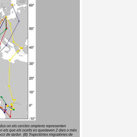
vidus on els cercles omplerts representen
en els que els ocells es quedaven 2 dies o més
ci de tardor. (B) Trajectòries migratòries de