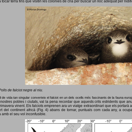
 tocar terra fins que visitin les colònies de cria per buscar un lloc adequat per nidif
Polls de falciot negre al niu.
l de vida tan singular converteix el falciot en un dels ocells més fascinants de la fauna eur
nostres pobles i ciutats, val la pena recordar que aquests crits estridents que anun
primavera vinent.
Els falciots emprenen ara un viatge extraordinari que els portarà a
rt del continent africà (Fig. 4) abans de tornar, puntuals com cada any, a ocup
 amb el seu vol inconfusible.