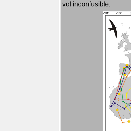
vol inconfusible.