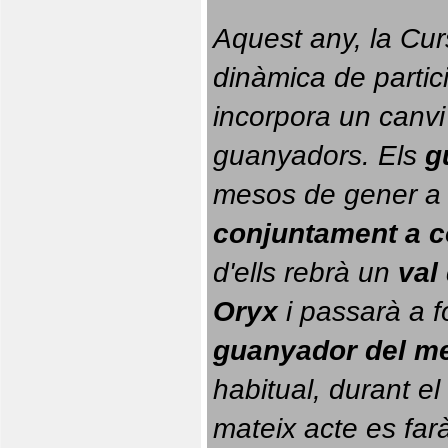
Aquest any, la Cur
dinàmica de partici
incorpora un canvi
guanyadors. 
Els 
g
conjuntament a 
d'ells rebrà un 
val
Oryx
 i passarà a f
guanyador del m
habitual, durant el 
mateix acte es farà