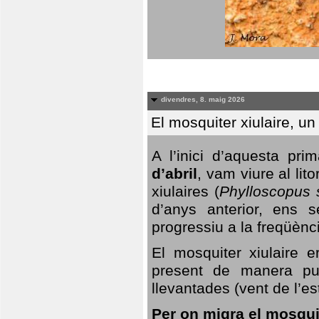
divendres, 8. maig 2026
El mosquiter xiulaire, u
A l’inici d’aquesta pr
d’abril
, vam viure al li
xiulaires (
Phylloscopus s
d’anys anterior, ens s
progressiu a la freqüènc
El mosquiter xiulaire 
present de manera pun
llevantades (vent de l’est
Per on migra el mosquit