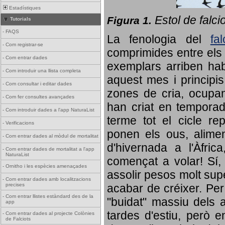
Estadístiques
Estol de falci
Figura 1.
Tutorials
-
FAQS
La fenologia del
fa
-
Com registrar-se
comprimides entre els o
-
Com entrar dades
exemplars arriben habi
-
Com introduir una llista completa
aquest mes i principis
-
Com consultar i editar dades
zones de cria, ocupan
-
Com fer consultes avançades
han criat en tempora
-
Com introduir dades a l'app NaturaList
terme tot el cicle rep
-
Verificacions
ponen els ous, alime
-
Com entrar dades al mòdul de mortalitat
d'hivernada a l'Àfric
-
Com entrar dades de mortalitat a l'app
NaturaList
començat a volar! Sí, 
-
Ornitho i les espècies amenaçades
assolir pesos molt supe
-
Com entrar dades amb localitzacions
precises
acabar de créixer. Per 
-
Com entrar llistes estàndard des de la
"buidat" massiu dels a
app
tardes d'estiu, però e
-
Com entrar dades al projecte Colònies
de Falciots