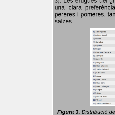
Les erugues del gr
3).
una clara preferència
pereres i pomeres, tam
salzes.
Figura 3.
Distribució d