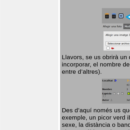
Llavors, se us obrirà un
incorporar, el nombre de
entre d’altres).
Des d’aquí només us que
exemple, un picor verd ib
sexe, la distància o ba