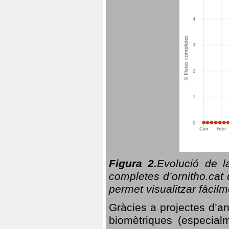
Figura 2.
Evolució de l
completes d’ornitho.cat 
permet visualitzar fàcilm
Gràcies a projectes d’a
biomètriques (especialm