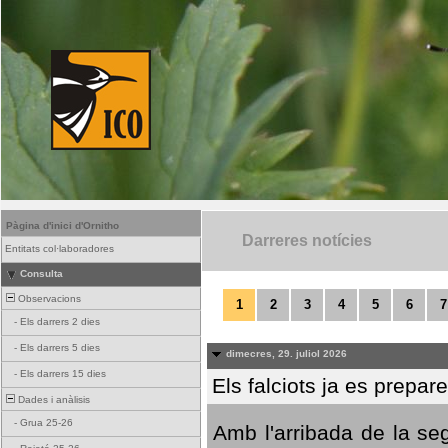
Pàgina d'inici d'Ornitho
Darreres notícies
Entitats col·laboradores
Consulta
Observacions
1
2
3
4
5
6
7
-
Els darrers 2 dies
-
Els darrers 5 dies
dimecres, 29. juliol 2026
-
Els darrers 15 dies
Els falciots ja es prepar
Dades i anàlisis
-
Grua 25-26
Amb l'arribada de la se