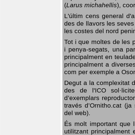
(
Larus michahellis
), coo
L'últim cens general d'a
des de llavors les seves
les costes del nord peni
Tot i que moltes de les p
i penya-segats, una par
principalment en teulad
principalment a diverses
com per exemple a Oso
Degut a la complexitat d
des de l'ICO sol·lici
d’exemplars reproductor
través d’Ornitho.cat (ja
del web).
És molt important que 
utilitzant principalment