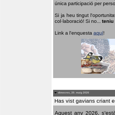
única participació per person
Si ja heu tingut l'oportuni
col·laboració! Si no...
teniu
Link a l'enquesta
aquí
!
dimecres, 20. maig 2026
Has vist gavians criant 
Aquest any 2026, s'est