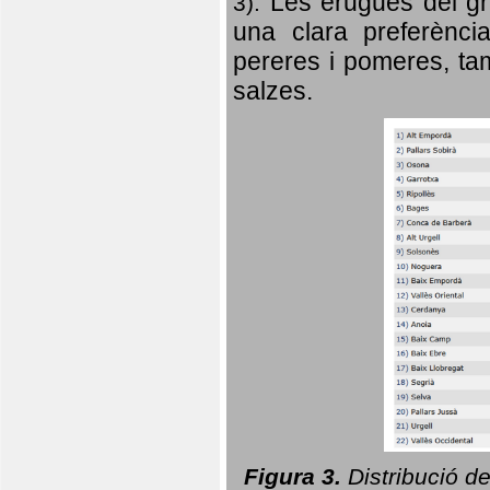
Les erugues del gr
3).
una clara preferència
pereres i pomeres, tam
salzes.
Figura 3.
Distribució d