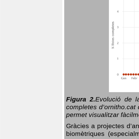
Figura 2.
Evolució de l
completes d’ornitho.cat 
permet visualitzar fàcilm
Gràcies a projectes d’a
biomètriques (especialm