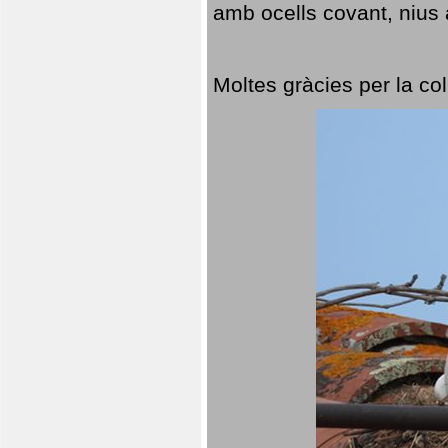
amb ocells covant, nius a
Moltes gràcies per la col