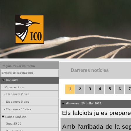
Pàgina d'inici d'Ornitho
Darreres notícies
Entitats col·laboradores
Consulta
Observacions
1
2
3
4
5
6
7
-
Els darrers 2 dies
-
Els darrers 5 dies
dimecres, 29. juliol 2026
-
Els darrers 15 dies
Els falciots ja es prepar
Dades i anàlisis
-
Grua 25-26
Amb l'arribada de la se