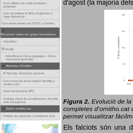
d'agost (la majoria del
-
Com utilitzar els codis d'estudi o
projectes
-
Com actualitzar la llista d'espècies a
l'app NaturaList
Com entrar dades del SOCC a Ornitho
Recursos sobre els grups taxonòmics
-
Orquídies
Ocells
-
Identificació Circus pygargus - Circus
macrourus (juvenils)
Nocmig a Ornitho
-
El Nocmig- informació general
-
Com entrar les teves dades NocMig a
ornitho.cat?
-
Guia introductòria NFC
-
Catàleg visual de vocalitzacions d'ocells
Figura 2.
Evolució de la
amb sonograma
completes d’ornitho.cat q
Sobre ornitho.cat
permet visualitzar fàcilm
-
Política de privacitat i Condicions d'ús
Els falciots són una 