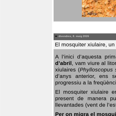
divendres, 8. maig 2026
El mosquiter xiulaire, u
A l’inici d’aquesta pr
d’abril
, vam viure al li
xiulaires (
Phylloscopus s
d’anys anterior, ens s
progressiu a la freqüènc
El mosquiter xiulaire 
present de manera pun
llevantades (vent de l’est
Per on migra el mosquit