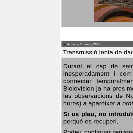
dimarts, 19. maig 2026
Transmissió lenta de da
Durant el cap de setm
inesperadament i com 
connectar temporalme
Biolovision ja ha pres 
les observacions de Na
hores) a aparèixer a
orni
Si us plau, no introd
perquè es recuperi.
Podeu continuar registr