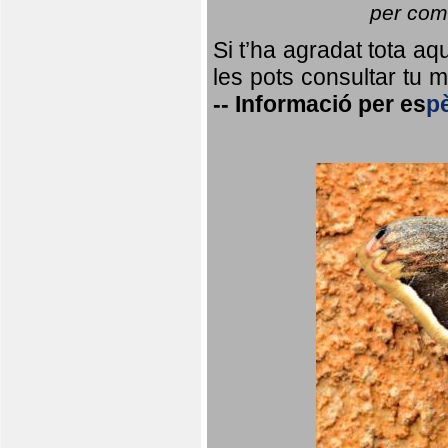
per coma
Si t’ha agradat tota a
les pots consultar tu ma
--
Informació per
es
p