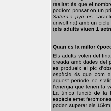
realitat és que el nomb
podíem pensar en un princ
Saturnia pyri
es caracte
univoltina) amb un cicle 
(
els adults viuen 1 set
Quan és la millor èpoc
Els adults volen del fin
creada amb dades del po
es produeix el pic d’ob
espècie és que com el
aquest període
no s’al
l’energia que tenen la 
La única funció de la f
espècie emet feromones
poden superar els 15km