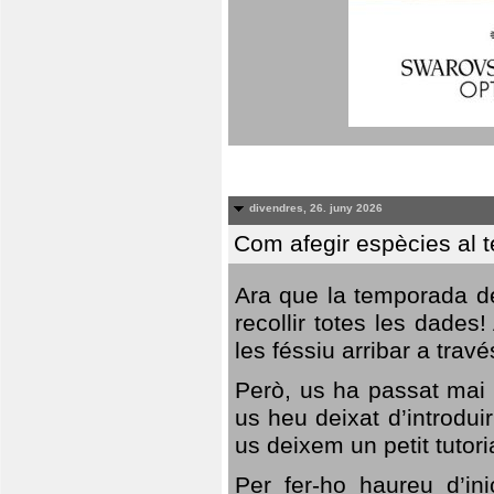
divendres, 26. juny 2026
Com afegir espècies al 
Ara que la temporada de
recollir totes les dades
les féssiu arribar a trav
Però, us ha passat mai 
us heu deixat d’introdu
us deixem un petit tutor
Per fer-ho haureu d’in