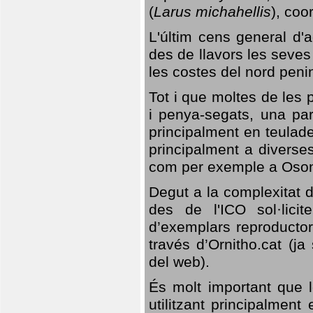
(
Larus michahellis
), coo
L'últim cens general d'a
des de llavors les seves
les costes del nord peni
Tot i que moltes de les p
i penya-segats, una par
principalment en teulad
principalment a diverses
com per exemple a Oso
Degut a la complexitat d
des de l'ICO sol·lici
d’exemplars reproductor
través d’Ornitho.cat (ja
del web).
És molt important que 
utilitzant principalment