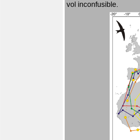
vol inconfusible.