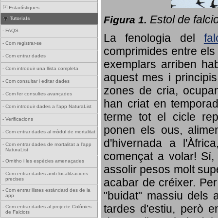
Estadístiques
Estol de falci
Figura 1.
Tutorials
-
FAQS
La fenologia del
fa
-
Com registrar-se
comprimides entre els o
-
Com entrar dades
exemplars arriben habi
-
Com introduir una llista completa
aquest mes i principis
-
Com consultar i editar dades
zones de cria, ocupan
-
Com fer consultes avançades
han criat en tempora
-
Com introduir dades a l'app NaturaList
terme tot el cicle rep
-
Verificacions
ponen els ous, alime
-
Com entrar dades al mòdul de mortalitat
d'hivernada a l'Àfric
-
Com entrar dades de mortalitat a l'app
NaturaList
començat a volar! Sí, 
-
Ornitho i les espècies amenaçades
assolir pesos molt supe
-
Com entrar dades amb localitzacions
precises
acabar de créixer. Per 
-
Com entrar llistes estàndard des de la
"buidat" massiu dels a
app
tardes d'estiu, però e
-
Com entrar dades al projecte Colònies
de Falciots