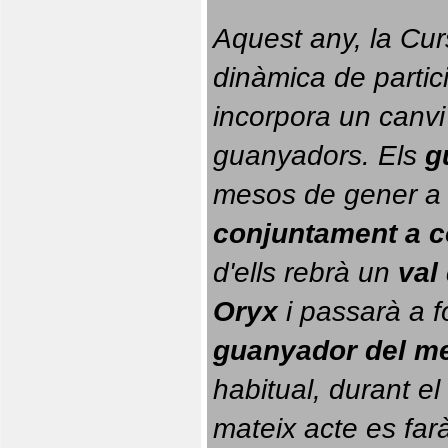
Aquest any, la Cur
dinàmica de partici
incorpora un canvi
guanyadors. 
Els 
g
conjuntament a 
d'ells rebrà un 
val
Oryx
 i passarà a f
guanyador del m
habitual, durant el 
mateix acte es farà