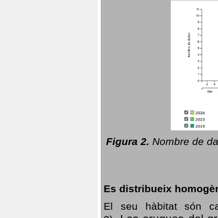
Figura 2.
Nombre de dad
Es distribueix homogè
El seu hàbitat són c