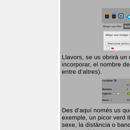
Llavors, se us obrirà un
incorporar, el nombre de
entre d’altres).
Des d’aquí només us que
exemple, un picor verd ib
sexe, la distància o ba