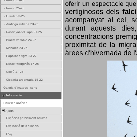
-
Reietó 25-26
oferir un espectacle qu
-
Reietó 25-26
vertiginosos dels
falc
-
Graula 23-25
acompanyat al cel, so
-
Aratinga mitrada 23-25
durant aquests dies
-
Rossinyol del Japó 21-25
concentracions premigr
-
Brocat variable 24-25
proximitat de la migra
-
Monarca 23-25
àrees d'hivernada de l
-
Papallona tigre 23-27
-
Escac ferruginós 17-25
-
Coipú 17-25
-
Cigalella argentada 15-22
-
Galeria d'imatges i sons
Informació
-
Darreres notícies
Ajuda
-
Espècies parcialment ocultes
-
Explicació dels símbols
-
FAQ