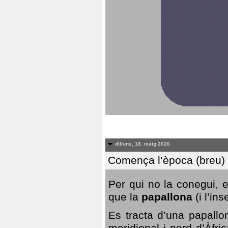
dilluns, 18. maig 2026
Comença l’època (breu) d
Per qui no la conegui, 
que la
papallona
(i l’in
Es tracta d’una papallo
meridional i nord d’Àfri