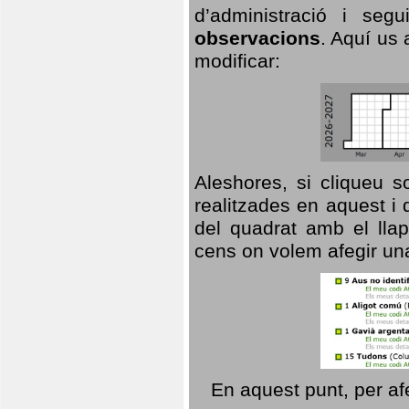
d’administració i se
observacions
. Aquí us 
modificar:
Aleshores, si cliqueu s
realitzades en aquest i
del quadrat amb el llap
cens on volem afegir un
En aquest punt, per af