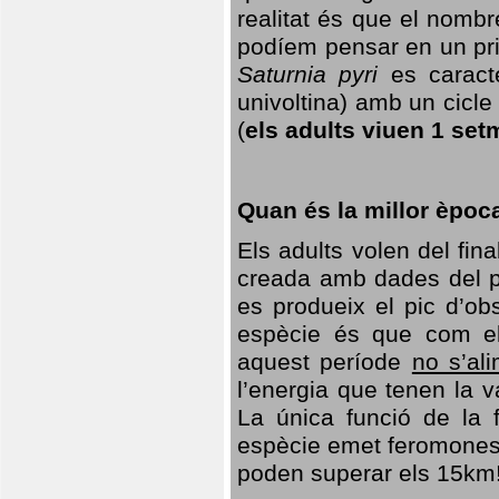
realitat és que el nomb
podíem pensar en un princ
Saturnia pyri
es caracte
univoltina) amb un cicle 
(
els adults viuen 1 set
Quan és la millor èpoc
Els adults volen del fin
creada amb dades del po
es produeix el pic d’ob
espècie és que com el
aquest període
no s’al
l’energia que tenen la 
La única funció de la f
espècie emet feromones
poden superar els 15km