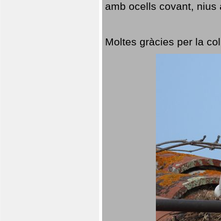
amb ocells covant, nius a
Moltes gràcies per la col