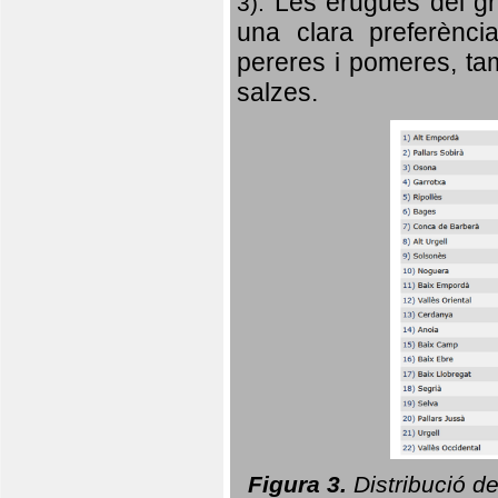
Les erugues del gr
3).
una clara preferència
pereres i pomeres, tam
salzes.
Figura 3.
Distribució d