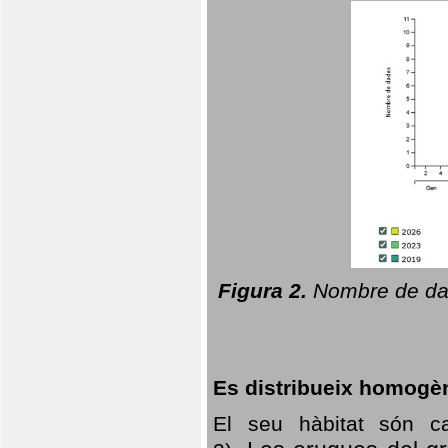
Figura 2.
Nombre de dad
Es distribueix homogè
El seu hàbitat són c