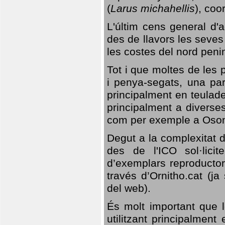
(
Larus michahellis
), coo
L'últim cens general d'a
des de llavors les seves
les costes del nord peni
Tot i que moltes de les p
i penya-segats, una par
principalment en teulad
principalment a diverses
com per exemple a Oso
Degut a la complexitat d
des de l'ICO sol·lici
d’exemplars reproductor
través d’Ornitho.cat (ja
del web).
És molt important que 
utilitzant principalment