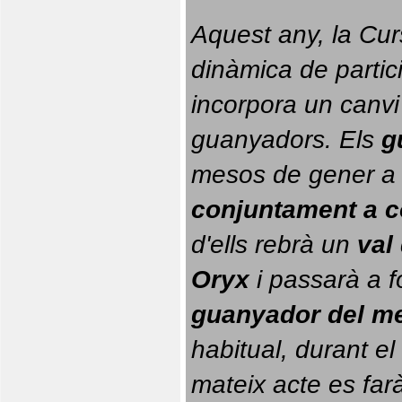
Aquest any, la Cur
dinàmica de partici
incorpora un canvi
guanyadors. 
Els 
g
conjuntament a 
d'ells rebrà un 
val
Oryx
 i passarà a f
guanyador del m
habitual, durant el 
mateix acte es farà