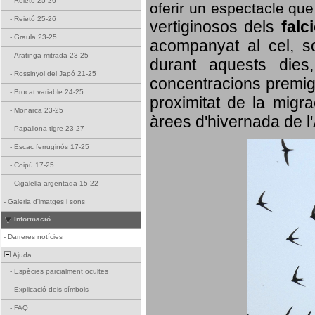
-
Reietó 25-26
oferir un espectacle qu
-
Reietó 25-26
vertiginosos dels
falc
-
Graula 23-25
acompanyat al cel, so
-
Aratinga mitrada 23-25
durant aquests dies
-
Rossinyol del Japó 21-25
concentracions premigr
-
Brocat variable 24-25
proximitat de la migra
-
Monarca 23-25
àrees d'hivernada de l
-
Papallona tigre 23-27
-
Escac ferruginós 17-25
-
Coipú 17-25
-
Cigalella argentada 15-22
-
Galeria d'imatges i sons
Informació
-
Darreres notícies
Ajuda
-
Espècies parcialment ocultes
-
Explicació dels símbols
-
FAQ