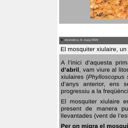
divendres, 8. maig 2026
El mosquiter xiulaire, u
A l’inici d’aquesta pr
d’abril
, vam viure al li
xiulaires (
Phylloscopus s
d’anys anterior, ens s
progressiu a la freqüènc
El mosquiter xiulaire 
present de manera pun
llevantades (vent de l’est
Per on migra el mosquit