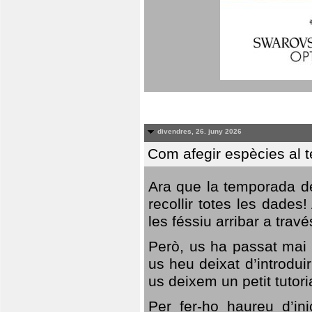
divendres, 26. juny 2026
Com afegir espècies al 
Ara que la temporada de
recollir totes les dades
les féssiu arribar a trav
Però, us ha passat mai 
us heu deixat d’introdu
us deixem un petit tutor
Per fer-ho haureu d’in