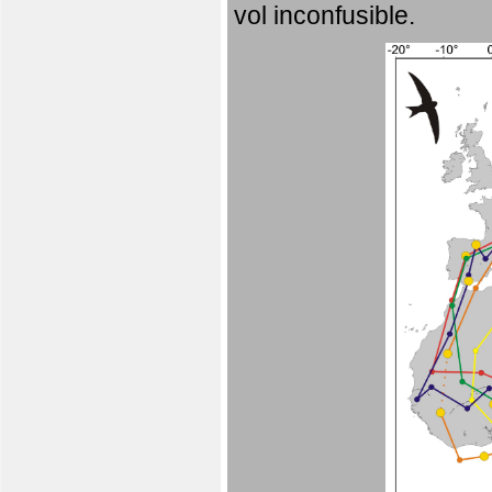
vol inconfusible.