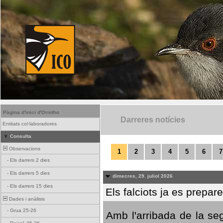
Pàgina d'inici d'Ornitho
Darreres notícies
Entitats col·laboradores
Consulta
Observacions
1
2
3
4
5
6
7
-
Els darrers 2 dies
-
Els darrers 5 dies
dimecres, 29. juliol 2026
-
Els darrers 15 dies
Els falciots ja es prepar
Dades i anàlisis
-
Grua 25-26
Amb l'arribada de la se