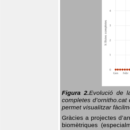
Figura 2.
Evolució de l
completes d’ornitho.cat 
permet visualitzar fàcilm
Gràcies a projectes d’a
biomètriques (especialm