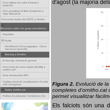
d'agost (la majoria del
-
Com utilitzar els codis d'estudi o
projectes
-
Com actualitzar la llista d'espècies a
l'app NaturaList
Com entrar dades del SOCC a Ornitho
Recursos sobre els grups taxonòmics
-
Orquídies
Ocells
-
Identificació Circus pygargus - Circus
macrourus (juvenils)
Nocmig a Ornitho
-
El Nocmig- informació general
-
Com entrar les teves dades NocMig a
ornitho.cat?
-
Guia introductòria NFC
-
Catàleg visual de vocalitzacions d'ocells
Figura 2.
Evolució de la
amb sonograma
completes d’ornitho.cat q
Sobre ornitho.cat
permet visualitzar fàcilm
-
Política de privacitat i Condicions d'ús
Els falciots són una 