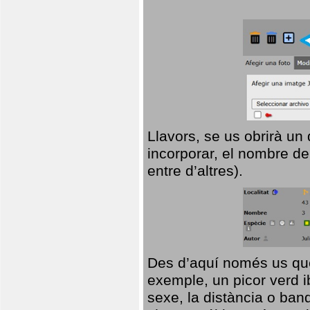
Llavors, se us obrirà un
incorporar, el nombre de
entre d’altres).
Des d’aquí només us que
exemple, un picor verd ib
sexe, la distància o ba