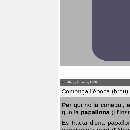
dilluns, 18. maig 2026
Comença l’època (breu) d
Per qui no la conegui, 
que la
papallona
(i l’in
Es tracta d’una papallo
meridional i nord d’Àfri