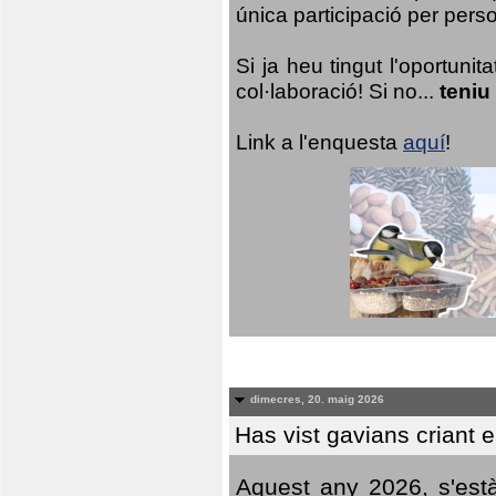
única participació per person
Si ja heu tingut l'oportuni
col·laboració! Si no...
teniu
Link a l'enquesta
aquí
!
dimecres, 20. maig 2026
Has vist gavians criant 
Aquest any 2026, s'est