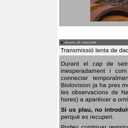
dimarts, 19. maig 2026
Transmissió lenta de da
Durant el cap de setm
inesperadament i com 
connectar temporalme
Biolovision ja ha pres 
les observacions de Na
hores) a aparèixer a
orni
Si us plau, no introd
perquè es recuperi.
Podeu continuar registr