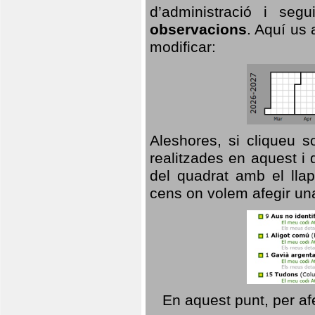
d’administració i se
observacions
. Aquí us 
modificar:
Aleshores, si cliqueu s
realitzades en aquest i
del quadrat amb el llap
cens on volem afegir un
En aquest punt, per af