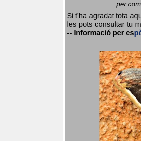
per coma
Si t’ha agradat tota a
les pots consultar tu ma
--
Informació per
es
p