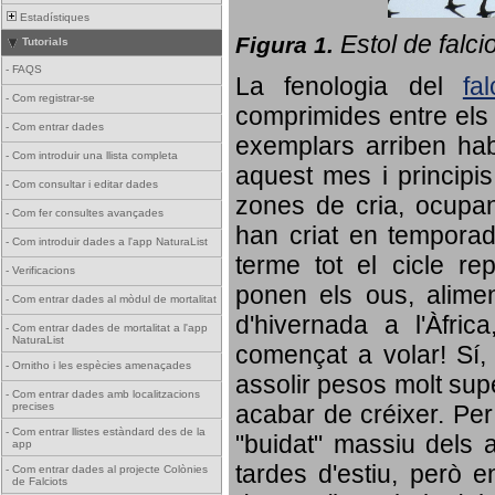
Estadístiques
Estol de falci
Figura 1.
Tutorials
-
FAQS
La fenologia del
fa
-
Com registrar-se
comprimides entre els o
-
Com entrar dades
exemplars arriben habi
-
Com introduir una llista completa
aquest mes i principis
-
Com consultar i editar dades
zones de cria, ocupan
-
Com fer consultes avançades
han criat en tempora
-
Com introduir dades a l'app NaturaList
terme tot el cicle rep
-
Verificacions
ponen els ous, alime
-
Com entrar dades al mòdul de mortalitat
d'hivernada a l'Àfric
-
Com entrar dades de mortalitat a l'app
NaturaList
començat a volar! Sí, 
-
Ornitho i les espècies amenaçades
assolir pesos molt supe
-
Com entrar dades amb localitzacions
precises
acabar de créixer. Per 
-
Com entrar llistes estàndard des de la
"buidat" massiu dels a
app
tardes d'estiu, però e
-
Com entrar dades al projecte Colònies
de Falciots