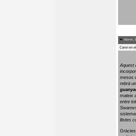
dijous, 
Canvi en e
Aquest a
incorpor
mesos d
rebrà un
guanya
mateix a
entre to
Swarovs
sistema 
llistes 
Gràcies