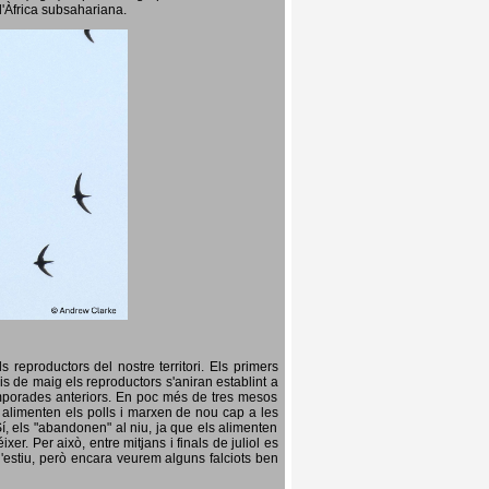
l'Àfrica subsahariana.
 reproductors del nostre territori. Els primers
is de maig els reproductors s'aniran establint a
temporades anteriors. En poc més de tres mesos
s, alimenten els polls i marxen de nou cap a les
Sí, els "abandonen" al niu, ja que els alimenten
er. Per això, entre mitjans i finals de juliol es
d'estiu, però encara veurem alguns falciots ben