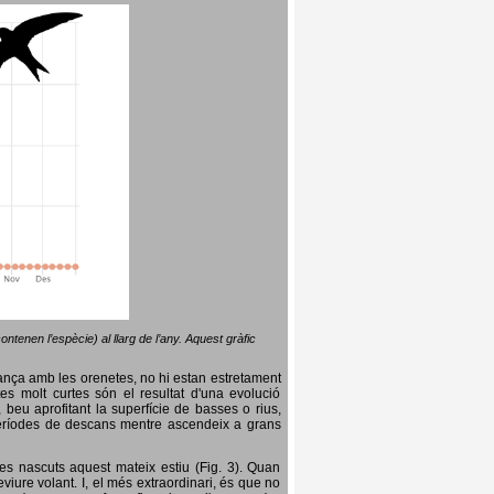
ntenen l’espècie) al llarg de l’any. Aquest gràfic
lança amb les orenetes, no hi estan estretament
es molt curtes són el resultat d'una evolució
, beu aprofitant la superfície de basses o rius,
nt períodes de descans mentre ascendeix a grans
es nascuts aquest mateix estiu (Fig. 3). Quan
iure volant. I, el més extraordinari, és que no