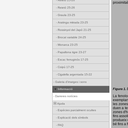
-
Reietó 25-26
proximitat
-
Reietó 25-26
-
Graula 23-25
-
Aratinga mitrada 23-25
-
Rossinyol del Japó 21-25
-
Brocat variable 24-25
-
Monarca 23-25
-
Papallona tigre 23-27
-
Escac ferruginós 17-25
-
Coipú 17-25
-
Cigalella argentada 15-22
-
Galeria d'imatges i sons
Figura 1.
Informació
La fenol
-
Darreres notícies
exemplars
Ajuda
les zones
duen a te
-
Espècies parcialment ocultes
zones d'hi
fins assol
-
Explicació dels símbols
produeix 
bé fins a 
-
FAQ