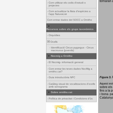
tornaran a
-
Com utilitzar els codis d'estudi o
projectes
-
Com actualitzar la llista d'espècies a
l'app NaturaList
Com entrar dades del SOCC a Ornitho
Recursos sobre els grups taxonòmics
-
Orquídies
Ocells
-
Identificació Circus pygargus - Circus
macrourus (juvenils)
Nocmig a Ornitho
-
El Nocmig- informació general
-
Com entrar les teves dades NocMig a
ornitho.cat?
Figura 3.
-
Guia introductòria NFC
Aquest esti
-
Catàleg visual de vocalitzacions d'ocells
amb sonograma
sobre els 
fins a la 
Sobre ornitho.cat
i bona pa
Catalunya
-
Política de privacitat i Condicions d'ús