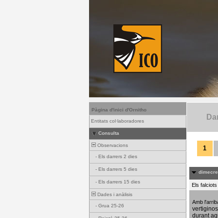
Pàgina d'inici d'Ornitho
Dar
Entitats col·laboradores
Consulta
Observacions
1
-
Els darrers 2 dies
-
Els darrers 5 dies
dimecres
-
Els darrers 15 dies
Els falciot
Dades i anàlisis
Amb l'arri
-
Grua 25-26
vertigino
durant aq