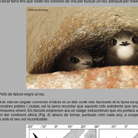
 tocar terra fins que visitin les colònies de cria per buscar un lloc adequat per nidif
Polls de falciot negre al niu.
l de vida tan singular converteix el falciot en un dels ocells més fascinants de la fauna eur
nostres pobles i ciutats, val la pena recordar que aquests crits estridents que anun
primavera vinent.
Els falciots emprenen ara un viatge extraordinari que els portarà a
rt del continent africà (Fig. 4) abans de tornar, puntuals com cada any, a ocup
 amb el seu vol inconfusible.