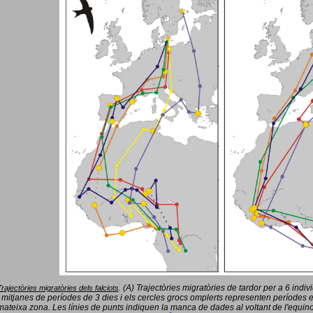
(A) Trajectòries migratòries de tardor per a 6 indi
Trajectòries migratòries dels falciots
.
 mitjanes de períodes de 3 dies i els cercles grocs omplerts representen períodes 
mateixa zona. Les línies de punts indiquen la manca de dades al voltant de l'equinoc