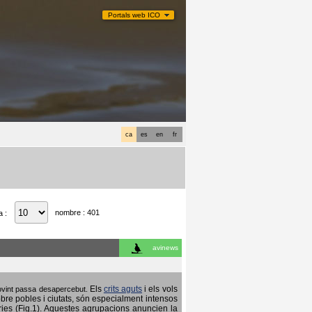
Portals web ICO
ca
es
en
fr
nombre : 401
a :
avinews
Els
crits aguts
i els vols
 sovint passa desapercebut.
obre pobles i ciutats, són especialment intensos
ries (Fig.1). Aquestes agrupacions anuncien la