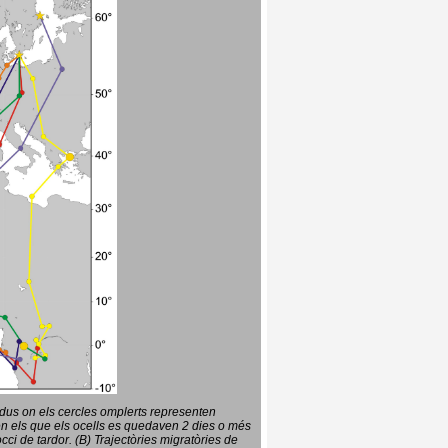
vidus on els cercles omplerts representen
en els que els ocells es quedaven 2 dies o més
ci de tardor. (B) Trajectòries migratòries de