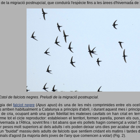
 de la migració postnupcial, que conduirà l'espècie fins a les àrees d'hivernada de 
Estol de falciots negres. Preludi de la migració postnupcial.
ogia del
falciot negre
(
Apus apus
) és una de les més comprimides entre els ocells
 arriben habitualment a Catalunya a principis d'abril, i durant aquest mes i princip
 de cria, ocupant amb una gran fidelitat les mateixes cavitats on han criat en 
rme tot el cicle reproductor: estableixen el territori, formen parella, ponen els ou
vernada a l'Àfrica, sovint fins i tot abans que els pollets hagin començat a volar! 
ir pesos molt superiors al dels adults i els poden deixar uns dies per acabar de créix
un "buidat" massiu dels adults de falciots que sentíem cridant els matins i tardes 
finals d'agost (la majoria dels joves de l'any que comencen a volar) (Fig. 2).