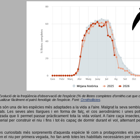
Evolució de la freqüència d’observació de l’espècie (% de llistes completes d’ornitho.cat que co
alitzar fàcilment el patró fenològic de l’espècie. Font:
Ornithollistes
.
ots són una de les espècies més adaptades a la vida a l'aire. Malgrat la seva semb
ts. Les seves ales llargues i en forma de falç, el cos aerodinàmic i unes pot
tzada que li permet passar pràcticament tota la vida volant. A l'aire caça insectes
terial per construir el niu i fins i tot és capaç de dormir durant el vol, alterna
s curiositats més sorprenents d'aquesta espècie té com a protagonistes els jov
 el niu per primera vegada, ho fan amb totes les habilitats necessàries per sobrev