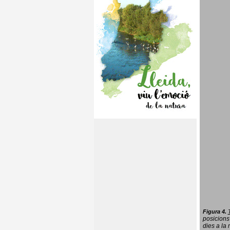
Figura 4.
posicions
dies a la 