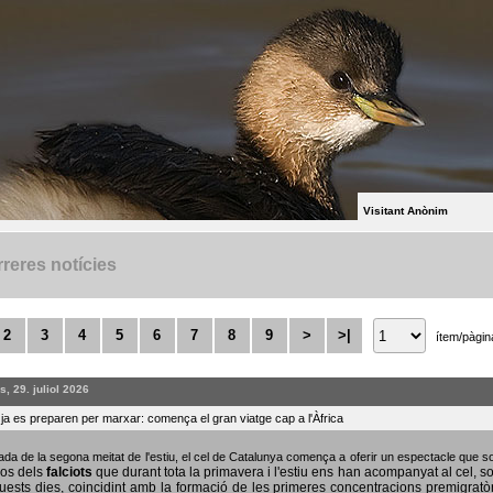
Visitant Anònim
reres notícies
2
3
4
5
6
7
8
9
>
>|
ítem/pàgin
, 29. juliol 2026
s ja es preparen per marxar: comença el gran viatge cap a l'Àfrica
bada de la segona meitat de l'estiu, el cel de Catalunya comença a oferir un espectacle que
sos dels
falciots
que durant tota la primavera i l'estiu ens han acompanyat al cel, s
uests dies, coincidint amb la formació de les primeres concentracions premigratò