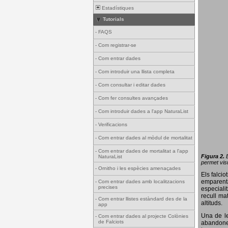
Estadístiques
Tutorials
-
FAQS
-
Com registrar-se
-
Com entrar dades
-
Com introduir una llista completa
-
Com consultar i editar dades
-
Com fer consultes avançades
-
Com introduir dades a l'app NaturaList
-
Verificacions
-
Com entrar dades al mòdul de mortalitat
-
Com entrar dades de mortalitat a l'app
Figura 2.
NaturaList
permet visu
-
Ornitho i les espècies amenaçades
Els falci
emparenta
-
Com entrar dades amb localitzacions
precises
especiali
recull ma
-
Com entrar llistes estàndard des de la
altituds.
app
Una de le
-
Com entrar dades al projecte Colònies
de Falciots
abandonen