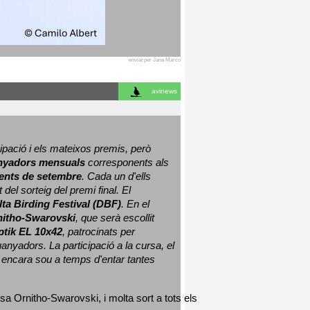
enviat per Jana Marco
avinews
ació i els mateixos premis, però 
nyadors mensuals
 corresponents als 
nts de setembre
. Cada un d'ells 
 del sorteig del premi final. 
El 
lta Birding Festival (DBF)
. En el 
nitho-Swarovski
, que serà escollit 
ptik EL 10x42
, patrocinats per 
nyadors. La participació a la cursa, el 
 encara sou a temps d'entar tantes 
sa Ornitho-Swarovski, i molta sort a tots els 