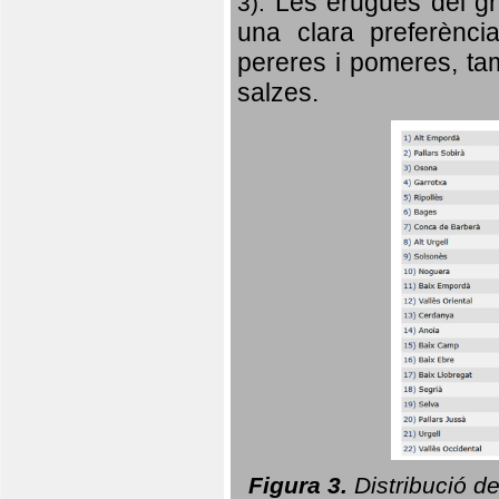
Les erugues del gr
3).
una clara preferència
pereres i pomeres, tam
salzes.
Figura 3.
Distribució d