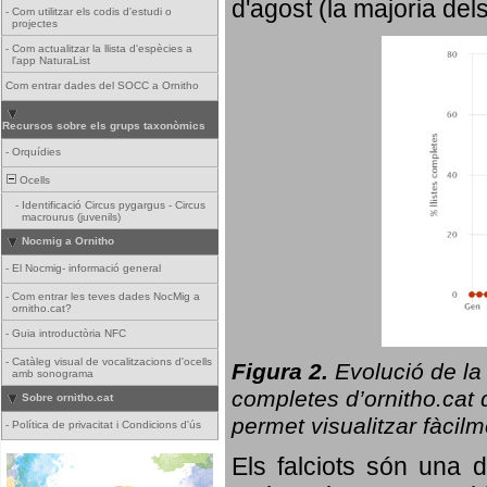
d'agost (la majoria del
-
Com utilitzar els codis d'estudi o
projectes
-
Com actualitzar la llista d'espècies a
l'app NaturaList
Com entrar dades del SOCC a Ornitho
Recursos sobre els grups taxonòmics
-
Orquídies
Ocells
-
Identificació Circus pygargus - Circus
macrourus (juvenils)
Nocmig a Ornitho
-
El Nocmig- informació general
-
Com entrar les teves dades NocMig a
ornitho.cat?
-
Guia introductòria NFC
-
Catàleg visual de vocalitzacions d'ocells
Figura 2.
Evolució de la
amb sonograma
completes d’ornitho.cat q
Sobre ornitho.cat
permet visualitzar fàcilm
-
Política de privacitat i Condicions d'ús
Els falciots són una 