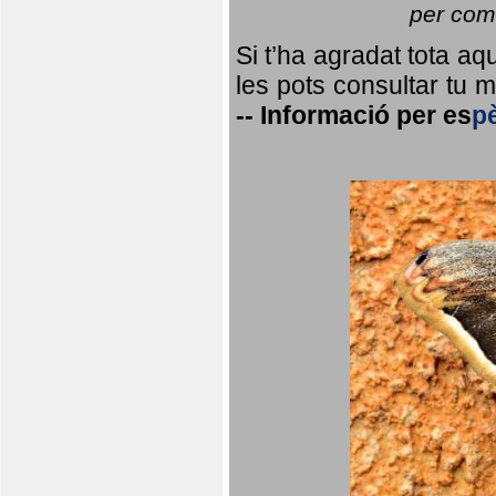
per coma
Si t’ha agradat tota a
les pots consultar tu ma
--
Informació per
es
p