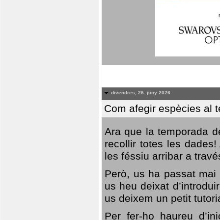
divendres, 26. juny 2026
Com afegir espècies al 
Ara que la temporada de
recollir totes les dades
les féssiu arribar a trav
Però, us ha passat mai 
us heu deixat d’introdu
us deixem un petit tutor
Per fer-ho haureu d’in