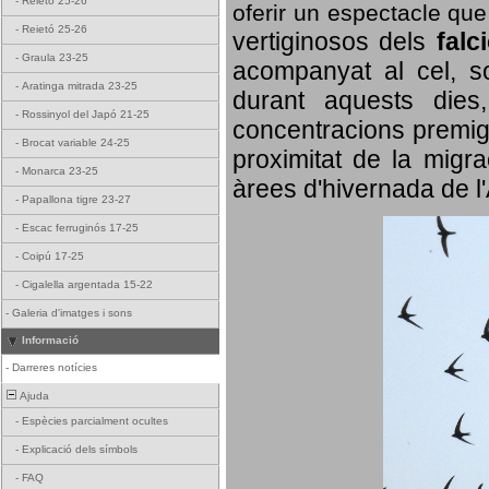
-
Reietó 25-26
oferir un espectacle qu
-
Reietó 25-26
vertiginosos dels
falc
-
Graula 23-25
acompanyat al cel, so
-
Aratinga mitrada 23-25
durant aquests dies
-
Rossinyol del Japó 21-25
concentracions premigr
-
Brocat variable 24-25
proximitat de la migra
-
Monarca 23-25
àrees d'hivernada de l
-
Papallona tigre 23-27
-
Escac ferruginós 17-25
-
Coipú 17-25
-
Cigalella argentada 15-22
-
Galeria d'imatges i sons
Informació
-
Darreres notícies
Ajuda
-
Espècies parcialment ocultes
-
Explicació dels símbols
-
FAQ