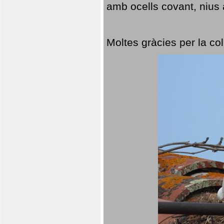
amb ocells covant, nius a
Moltes gràcies per la col