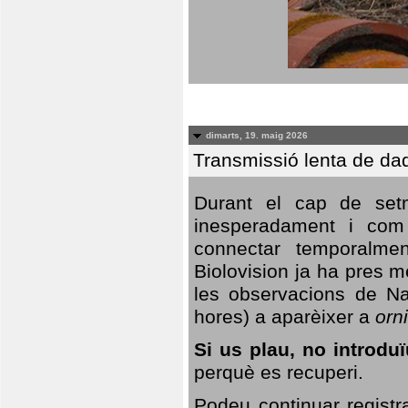
dimarts, 19. maig 2026
Transmissió lenta de da
Durant el cap de setm
inesperadament i com 
connectar temporalme
Biolovision ja ha pres 
les observacions de Na
hores) a aparèixer a
orni
Si us plau, no introd
perquè es recuperi.
Podeu continuar registr