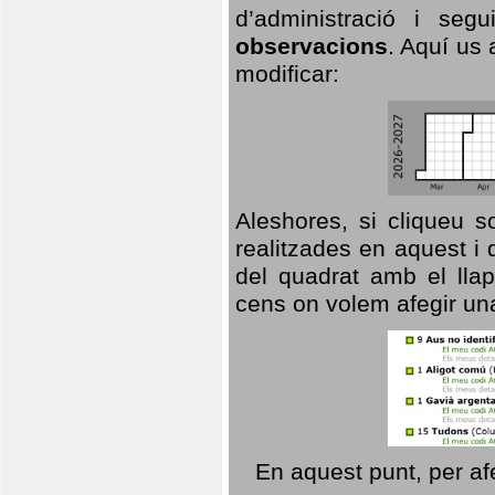
d’administració i se
observacions
. Aquí us 
modificar:
Aleshores, si cliqueu s
realitzades en aquest i
del quadrat amb el llap
cens on volem afegir un
En aquest punt, per af