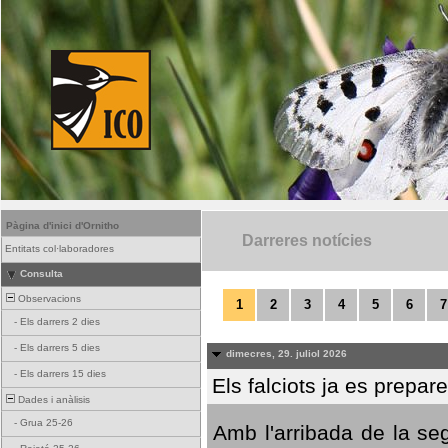
Pàgina d'inici d'Ornitho
Darreres notícies
Entitats col·laboradores
Consulta
Observacions
1
2
3
4
5
6
7
-
Els darrers 2 dies
-
Els darrers 5 dies
dimecres, 29. juliol 2026
-
Els darrers 15 dies
Els falciots ja es prepar
Dades i anàlisis
-
Grua 25-26
Amb l'arribada de la se