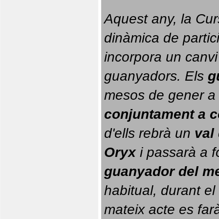
Aquest any, la Cur
dinàmica de partici
incorpora un canvi
guanyadors. 
Els 
g
conjuntament a 
d'ells rebrà un 
val
Oryx
 i passarà a f
guanyador del m
habitual, durant el 
mateix acte es farà