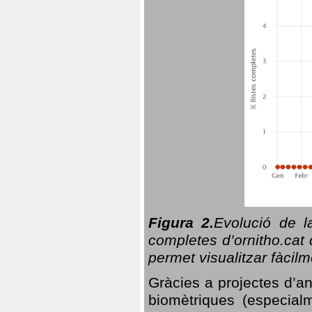
Figura 2.
Evolució de l
completes d’ornitho.cat 
permet visualitzar fàcilm
Gràcies a projectes d’a
biomètriques (especialm