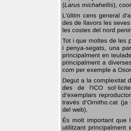
(
Larus michahellis
), coo
L'últim cens general d'a
des de llavors les seves
les costes del nord peni
Tot i que moltes de les p
i penya-segats, una par
principalment en teulad
principalment a diverses
com per exemple a Oso
Degut a la complexitat d
des de l'ICO sol·lici
d’exemplars reproductor
través d’Ornitho.cat (ja
del web).
És molt important que 
utilitzant principalment