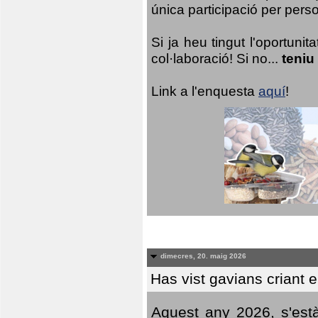
única participació per person
Si ja heu tingut l'oportuni
col·laboració! Si no...
teniu
Link a l'enquesta
aquí
!
dimecres, 20. maig 2026
Has vist gavians criant 
Aquest any 2026, s'est