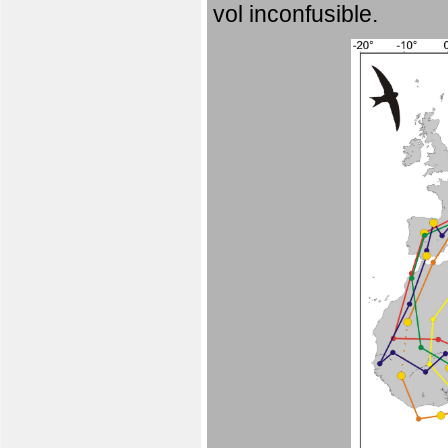
vol inconfusible.