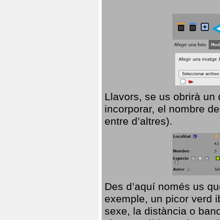
Llavors, se us obrirà un
incorporar, el nombre de
entre d’altres).
Des d’aquí només us que
exemple, un picor verd ib
sexe, la distància o ba