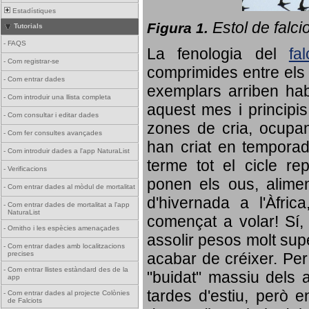
Estadístiques
Estol de falci
Figura 1.
Tutorials
-
FAQS
La fenologia del
fa
-
Com registrar-se
comprimides entre els o
-
Com entrar dades
exemplars arriben habi
-
Com introduir una llista completa
aquest mes i principis
-
Com consultar i editar dades
zones de cria, ocupan
-
Com fer consultes avançades
han criat en tempora
-
Com introduir dades a l'app NaturaList
terme tot el cicle rep
-
Verificacions
ponen els ous, alime
-
Com entrar dades al mòdul de mortalitat
d'hivernada a l'Àfric
-
Com entrar dades de mortalitat a l'app
NaturaList
començat a volar! Sí, 
-
Ornitho i les espècies amenaçades
assolir pesos molt supe
-
Com entrar dades amb localitzacions
precises
acabar de créixer. Per 
-
Com entrar llistes estàndard des de la
"buidat" massiu dels a
app
tardes d'estiu, però e
-
Com entrar dades al projecte Colònies
de Falciots