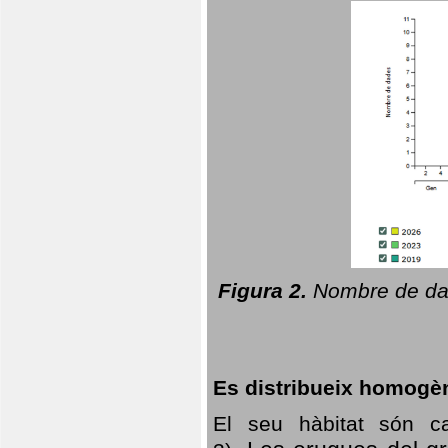
Figura 2.
Nombre de dad
Es distribueix homogè
El seu hàbitat són c