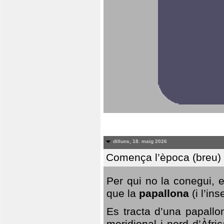
dilluns, 18. maig 2026
Comença l’època (breu) d
Per qui no la conegui, 
que la
papallona
(i l’in
Es tracta d’una papallo
meridional i nord d’Àfri