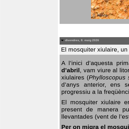
divendres, 8. maig 2026
El mosquiter xiulaire, u
A l’inici d’aquesta pr
d’abril
, vam viure al li
xiulaires (
Phylloscopus s
d’anys anterior, ens s
progressiu a la freqüènc
El mosquiter xiulaire 
present de manera pun
llevantades (vent de l’est
Per on migra el mosquit