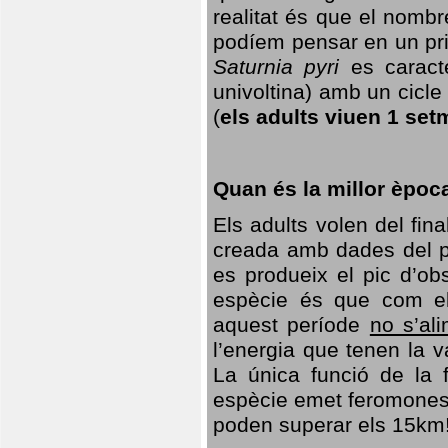
realitat és que el nomb
podíem pensar en un princ
Saturnia pyri
es caracte
univoltina) amb un cicle 
(
els adults viuen 1 set
Quan és la millor èpoc
Els adults volen del fin
creada amb dades del po
es produeix el pic d’ob
espècie és que com el
aquest període
no s’al
l’energia que tenen la 
La única funció de la f
espècie emet feromones
poden superar els 15km