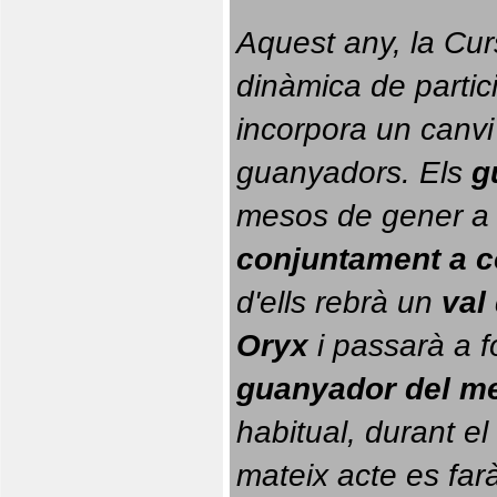
Aquest any, la Cur
dinàmica de partici
incorpora un canvi
guanyadors. 
Els 
g
conjuntament a 
d'ells rebrà un 
val
Oryx
 i passarà a f
guanyador del m
habitual, durant el 
mateix acte es farà