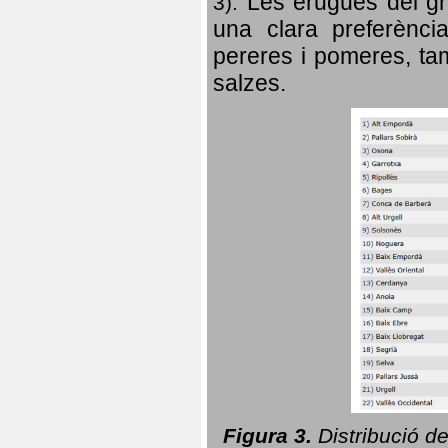
Les erugues del gr
3).
una clara preferència
pereres i pomeres, tam
salzes.
Figura 3.
Distribució d