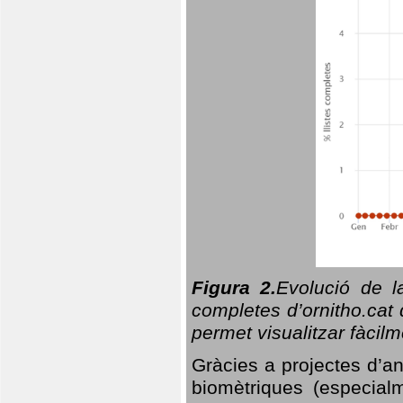
Figura 2.
Evolució de l
completes d’ornitho.cat 
permet visualitzar fàcilm
Gràcies a projectes d’a
biomètriques (especialm