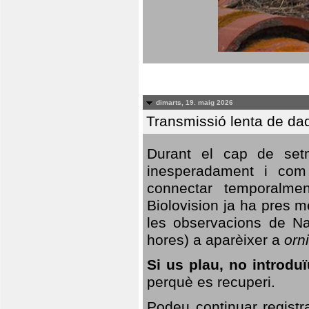
dimarts, 19. maig 2026
Transmissió lenta de da
Durant el cap de setm
inesperadament i com 
connectar temporalme
Biolovision ja ha pres 
les observacions de Na
hores) a aparèixer a
orni
Si us plau, no introd
perquè es recuperi.
Podeu continuar registr