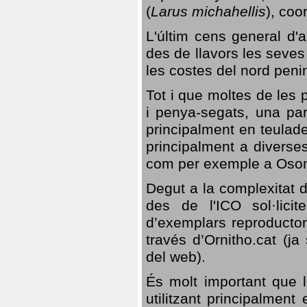
(
Larus michahellis
), coo
L'últim cens general d'a
des de llavors les seves
les costes del nord peni
Tot i que moltes de les p
i penya-segats, una par
principalment en teulad
principalment a diverses
com per exemple a Oso
Degut a la complexitat d
des de l'ICO sol·lici
d’exemplars reproductor
través d’Ornitho.cat (ja
del web).
És molt important que 
utilitzant principalment