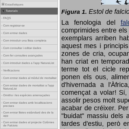
Estadístiques
Estol de falci
Figura 1.
Tutorials
-
FAQS
La fenologia del
fa
-
Com registrar-se
comprimides entre els o
-
Com entrar dades
exemplars arriben habi
-
Com introduir una llista completa
aquest mes i principis
-
Com consultar i editar dades
zones de cria, ocupan
-
Com fer consultes avançades
han criat en tempora
-
Com introduir dades a l'app NaturaList
terme tot el cicle rep
-
Verificacions
ponen els ous, alime
-
Com entrar dades al mòdul de mortalitat
d'hivernada a l'Àfric
-
Com entrar dades de mortalitat a l'app
NaturaList
començat a volar! Sí, 
-
Ornitho i les espècies amenaçades
assolir pesos molt supe
-
Com entrar dades amb localitzacions
precises
acabar de créixer. Per 
-
Com entrar llistes estàndard des de la
"buidat" massiu dels a
app
tardes d'estiu, però e
-
Com entrar dades al projecte Colònies
de Falciots