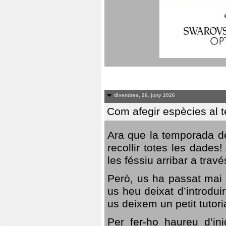
divendres, 26. juny 2026
Com afegir espècies al 
Ara que la temporada de
recollir totes les dades
les féssiu arribar a trav
Però, us ha passat mai 
us heu deixat d’introdu
us deixem un petit tutor
Per fer-ho haureu d’in