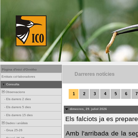
Pàgina d'inici d'Ornitho
Darreres notícies
Entitats col·laboradores
Consulta
Observacions
1
2
3
4
5
6
7
-
Els darrers 2 dies
-
Els darrers 5 dies
dimecres, 29. juliol 2026
-
Els darrers 15 dies
Els falciots ja es prepar
Dades i anàlisis
-
Grua 25-26
Amb l'arribada de la se