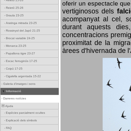
-
Reietó 25-26
oferir un espectacle qu
-
Reietó 25-26
vertiginosos dels
falc
-
Graula 23-25
acompanyat al cel, so
-
Aratinga mitrada 23-25
durant aquests dies
-
Rossinyol del Japó 21-25
concentracions premigr
-
Brocat variable 24-25
proximitat de la migra
-
Monarca 23-25
àrees d'hivernada de l
-
Papallona tigre 23-27
-
Escac ferruginós 17-25
-
Coipú 17-25
-
Cigalella argentada 15-22
-
Galeria d'imatges i sons
Informació
-
Darreres notícies
Ajuda
-
Espècies parcialment ocultes
-
Explicació dels símbols
-
FAQ