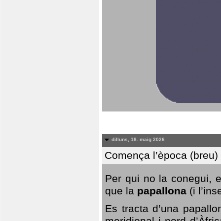
dilluns, 18. maig 2026
Comença l’època (breu) d
Per qui no la conegui, 
que la
papallona
(i l’in
Es tracta d’una papallo
meridional i nord d’Àfri