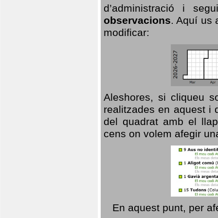
d’administració i se
observacions
. Aquí us 
modificar:
Aleshores, si cliqueu s
realitzades en aquest i
del quadrat amb el llap
cens on volem afegir un
En aquest punt, per af