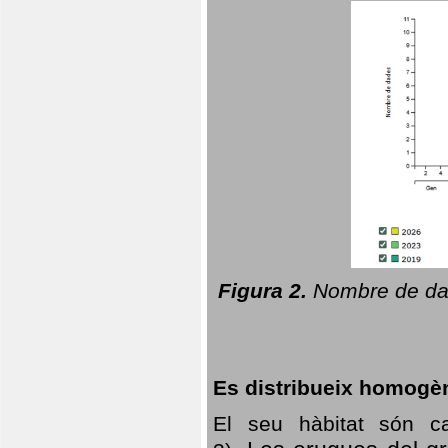
Figura 2.
Nombre de dad
Es distribueix homogè
El seu hàbitat són c