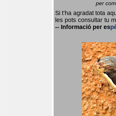
per coma
Si t’ha agradat tota a
les pots consultar tu ma
--
Informació per
es
p