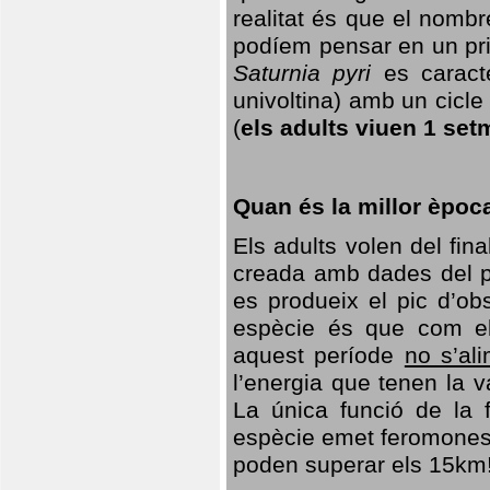
realitat és que el nomb
podíem pensar en un princ
Saturnia pyri
es caracte
univoltina) amb un cicle 
(
els adults viuen 1 set
Quan és la millor èpoc
Els adults volen del fin
creada amb dades del po
es produeix el pic d’ob
espècie és que com el
aquest període
no s’al
l’energia que tenen la 
La única funció de la f
espècie emet feromones
poden superar els 15km