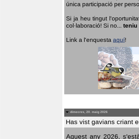
única participació per person
Si ja heu tingut l'oportuni
col·laboració! Si no...
teniu
Link a l'enquesta
aquí
!
dimecres, 20. maig 2026
Has vist gavians criant 
Aquest any 2026, s'est