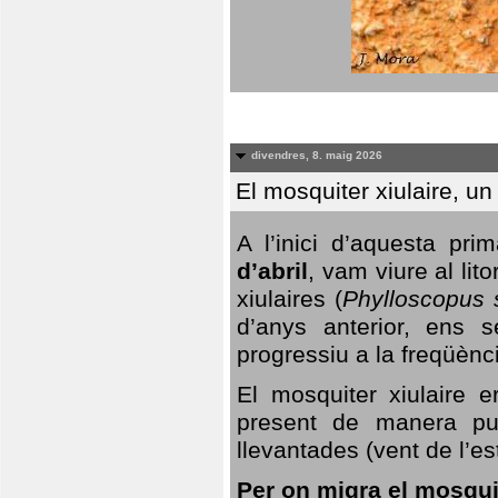
divendres, 8. maig 2026
El mosquiter xiulaire, u
A l’inici d’aquesta pr
d’abril
, vam viure al li
xiulaires (
Phylloscopus s
d’anys anterior, ens s
progressiu a la freqüènc
El mosquiter xiulaire 
present de manera pun
llevantades (vent de l’est
Per on migra el mosquit