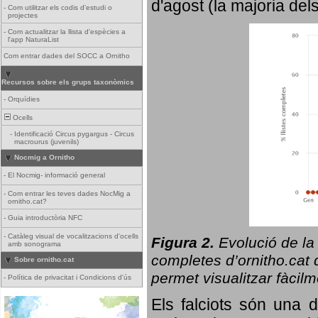
d'agost (la majoria del
-
Com utilitzar els codis d'estudi o
projectes
-
Com actualitzar la llista d'espècies a
l'app NaturaList
Com entrar dades del SOCC a Ornitho
Recursos sobre els grups taxonòmics
-
Orquídies
Ocells
-
Identificació Circus pygargus - Circus
macrourus (juvenils)
Nocmig a Ornitho
-
El Nocmig- informació general
-
Com entrar les teves dades NocMig a
ornitho.cat?
-
Guia introductòria NFC
-
Catàleg visual de vocalitzacions d'ocells
Figura 2.
Evolució de la
amb sonograma
completes d’ornitho.cat q
Sobre ornitho.cat
permet visualitzar fàcilm
-
Política de privacitat i Condicions d'ús
Els falciots són una 