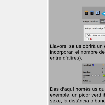
Llavors, se us obrirà un
incorporar, el nombre de
entre d’altres).
Des d’aquí només us que
exemple, un picor verd ib
sexe, la distància o ba