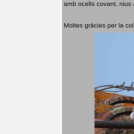
amb ocells covant, nius a
Moltes gràcies per la col