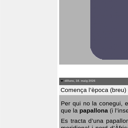
dilluns, 18. maig 2026
Comença l’època (breu) d
Per qui no la conegui, 
que la
papallona
(i l’in
Es tracta d’una papallo
meridional i nord d’Àfri