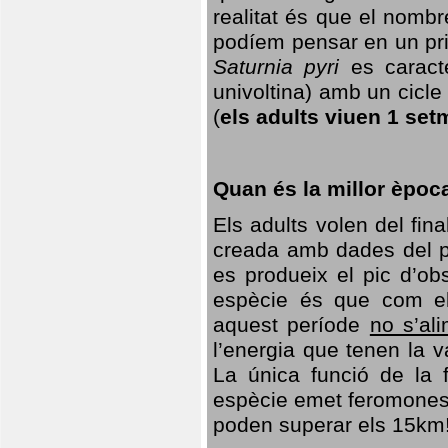
realitat és que el nomb
podíem pensar en un princ
Saturnia pyri
es caracte
univoltina) amb un cicle 
(
els adults viuen 1 set
Quan és la millor èpoc
Els adults volen del fin
creada amb dades del po
es produeix el pic d’ob
espècie és que com el
aquest període
no s’al
l’energia que tenen la 
La única funció de la f
espècie emet feromones
poden superar els 15km