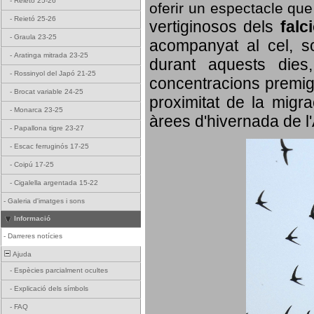
-
Reietó 25-26
oferir un espectacle qu
-
Reietó 25-26
vertiginosos dels
falc
-
Graula 23-25
acompanyat al cel, so
-
Aratinga mitrada 23-25
durant aquests dies
-
Rossinyol del Japó 21-25
concentracions premigr
-
Brocat variable 24-25
proximitat de la migra
-
Monarca 23-25
àrees d'hivernada de l
-
Papallona tigre 23-27
-
Escac ferruginós 17-25
-
Coipú 17-25
-
Cigalella argentada 15-22
-
Galeria d'imatges i sons
Informació
-
Darreres notícies
Ajuda
-
Espècies parcialment ocultes
-
Explicació dels símbols
-
FAQ