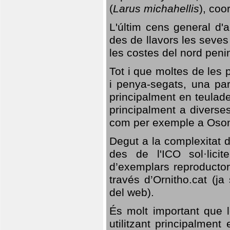
(
Larus michahellis
), coo
L'últim cens general d'a
des de llavors les seves
les costes del nord peni
Tot i que moltes de les p
i penya-segats, una par
principalment en teulad
principalment a diverses
com per exemple a Oso
Degut a la complexitat d
des de l'ICO sol·lici
d’exemplars reproductor
través d’Ornitho.cat (ja
del web).
És molt important que 
utilitzant principalment