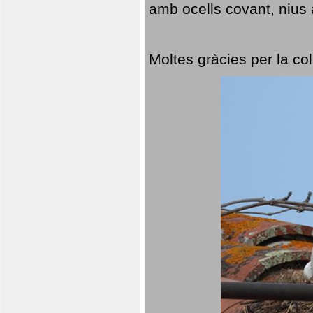
amb ocells covant, nius a
Moltes gràcies per la col