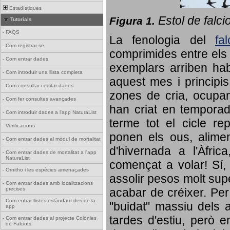
Estadístiques
Estol de falci
Figura 1.
Tutorials
-
FAQS
La fenologia del
fa
-
Com registrar-se
comprimides entre els o
-
Com entrar dades
exemplars arriben habi
-
Com introduir una llista completa
aquest mes i principis
-
Com consultar i editar dades
zones de cria, ocupan
-
Com fer consultes avançades
han criat en tempora
-
Com introduir dades a l'app NaturaList
terme tot el cicle rep
-
Verificacions
ponen els ous, alime
-
Com entrar dades al mòdul de mortalitat
d'hivernada a l'Àfric
-
Com entrar dades de mortalitat a l'app
NaturaList
començat a volar! Sí, 
-
Ornitho i les espècies amenaçades
assolir pesos molt supe
-
Com entrar dades amb localitzacions
precises
acabar de créixer. Per 
-
Com entrar llistes estàndard des de la
"buidat" massiu dels a
app
tardes d'estiu, però e
-
Com entrar dades al projecte Colònies
de Falciots