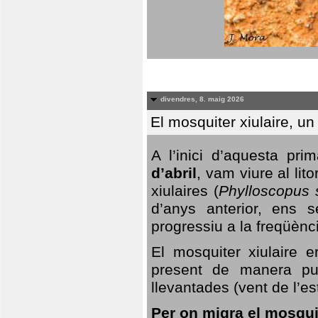
divendres, 8. maig 2026
El mosquiter xiulaire, u
A l’inici d’aquesta pr
d’abril
, vam viure al li
xiulaires (
Phylloscopus s
d’anys anterior, ens s
progressiu a la freqüènc
El mosquiter xiulaire 
present de manera pun
llevantades (vent de l’est
Per on migra el mosquit