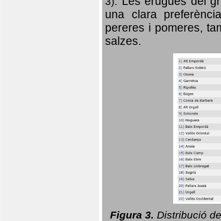
Les erugues del gr
3).
una clara preferència
pereres i pomeres, tam
salzes.
Figura 3.
Distribució d