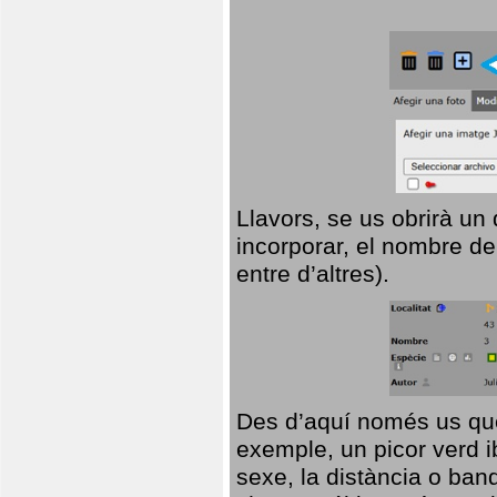
Llavors, se us obrirà un
incorporar, el nombre de
entre d’altres).
Des d’aquí només us que
exemple, un picor verd ib
sexe, la distància o ba