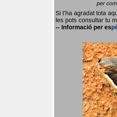
per coma
Si t’ha agradat tota a
les pots consultar tu ma
--
Informació per
es
p