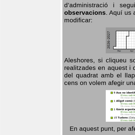
d’administració i se
observacions
. Aquí us 
modificar:
Aleshores, si cliqueu s
realitzades en aquest i
del quadrat amb el llap
cens on volem afegir un
En aquest punt, per af