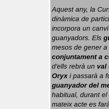
Aquest any, la Cur
dinàmica de partici
incorpora un canvi
guanyadors. 
Els 
g
conjuntament a 
d'ells rebrà un 
val
Oryx
 i passarà a f
guanyador del m
habitual, durant el 
mateix acte es farà