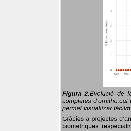
Figura 2.
Evolució de l
completes d’ornitho.cat 
permet visualitzar fàcilm
Gràcies a projectes d’a
biomètriques (especialm