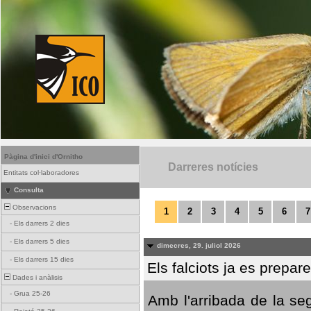
Pàgina d'inici d'Ornitho
Darreres notícies
Entitats col·laboradores
Consulta
Observacions
1
2
3
4
5
6
7
-
Els darrers 2 dies
-
Els darrers 5 dies
dimecres, 29. juliol 2026
-
Els darrers 15 dies
Els falciots ja es prepar
Dades i anàlisis
-
Grua 25-26
Amb l'arribada de la se