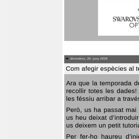
divendres, 26. juny 2026
Com afegir espècies al 
Ara que la temporada de
recollir totes les dades
les féssiu arribar a trav
Però, us ha passat mai 
us heu deixat d’introdu
us deixem un petit tutor
Per fer-ho haureu d’in