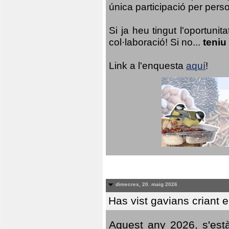
única participació per person
Si ja heu tingut l'oportuni
col·laboració! Si no...
teniu
Link a l'enquesta
aquí
!
dimecres, 20. maig 2026
Has vist gavians criant 
Aquest any 2026, s'est