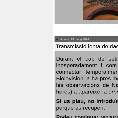
dimarts, 19. maig 2026
Transmissió lenta de da
Durant el cap de setm
inesperadament i com 
connectar temporalme
Biolovision ja ha pres 
les observacions de Na
hores) a aparèixer a
orni
Si us plau, no introd
perquè es recuperi.
Podeu continuar registr