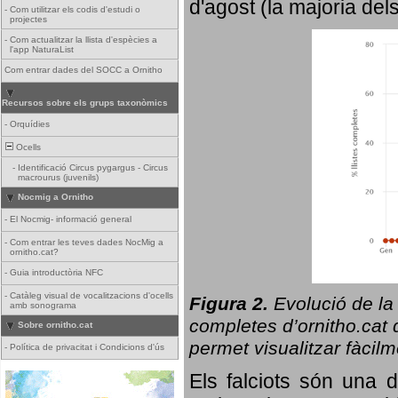
d'agost (la majoria del
-
Com utilitzar els codis d'estudi o
projectes
-
Com actualitzar la llista d'espècies a
l'app NaturaList
Com entrar dades del SOCC a Ornitho
Recursos sobre els grups taxonòmics
-
Orquídies
Ocells
-
Identificació Circus pygargus - Circus
macrourus (juvenils)
Nocmig a Ornitho
-
El Nocmig- informació general
-
Com entrar les teves dades NocMig a
ornitho.cat?
-
Guia introductòria NFC
-
Catàleg visual de vocalitzacions d'ocells
Figura 2.
Evolució de la
amb sonograma
completes d’ornitho.cat q
Sobre ornitho.cat
permet visualitzar fàcilm
-
Política de privacitat i Condicions d'ús
Els falciots són una 