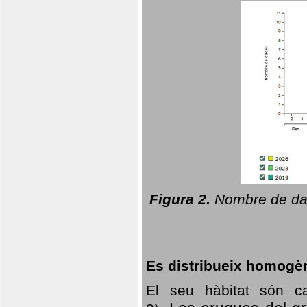
Figura 2.
Nombre de dad
Es distribueix homogè
El seu hàbitat són c