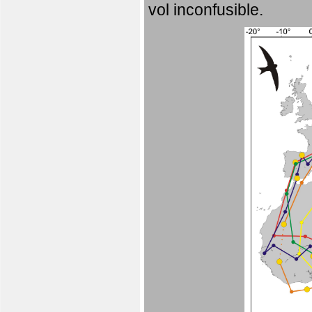
vol inconfusible.