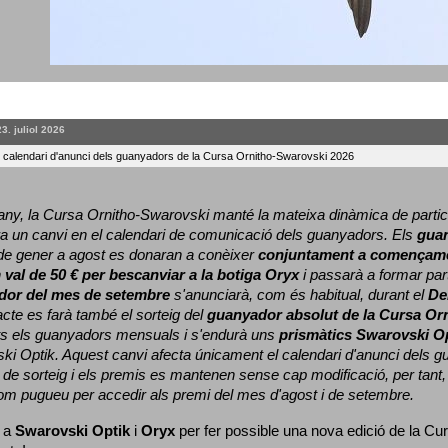
23. juliol 2026
l calendari d'anunci dels guanyadors de la Cursa Ornitho-Swarovski 2026
ny, la Cursa Ornitho-Swarovski manté la mateixa dinàmica de particip
a un canvi en el calendari de comunicació dels guanyadors. 
Els 
gua
e gener a agost es donaran a conèixer 
conjuntament a començame
 
val de 50 € per bescanviar a la botiga Oryx
 i passarà a formar part
dor del mes de setembre
 s'anunciarà, com és habitual, durant el 
De
cte es farà també el sorteig del 
guanyador absolut de la Cursa Or
ts els guanyadors mensuals i s'endurà uns 
prismàtics Swarovski O
ki Optik. 
Aquest canvi afecta únicament el calendari d'anunci dels gua
de sorteig i els premis es mantenen sense cap modificació, per tant,
com pugueu per accedir als premi del mes d'agost i de setembre.
 a 
Swarovski Optik
 i 
Oryx
 per fer possible una nova edició de la Cur