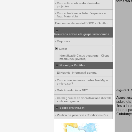
tornaran a
-
Com utilitzar els codis d'estudi o
projectes
-
Com actualitzar la llista d'espècies a
l'app NaturaList
Com entrar dades del SOCC a Ornitho
Recursos sobre els grups taxonòmics
-
Orquídies
Ocells
-
Identificació Circus pygargus - Circus
macrourus (juvenils)
Nocmig a Ornitho
-
El Nocmig- informació general
-
Com entrar les teves dades NocMig a
ornitho.cat?
Figura 3.
-
Guia introductòria NFC
Aquest esti
-
Catàleg visual de vocalitzacions d'ocells
amb sonograma
sobre els 
fins a la 
Sobre ornitho.cat
i bona pa
Catalunya
-
Política de privacitat i Condicions d'ús