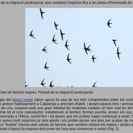
 de la migració postnupcial, que conduirà l'espècie fins a les àrees d'hivernada de 
Estol de falciots negres. Preludi de la migració postnupcial.
ogia del
falciot negre
(
Apus apus
) és una de les més comprimides entre els ocells
 arriben habitualment a Catalunya a principis d'abril, i durant aquest mes i princip
 de cria, ocupant amb una gran fidelitat les mateixes cavitats on han criat en 
rme tot el cicle reproductor: estableixen el territori, formen parella, ponen els ou
vernada a l'Àfrica, sovint fins i tot abans que els pollets hagin començat a volar! 
ir pesos molt superiors al dels adults i els poden deixar uns dies per acabar de créix
un "buidat" massiu dels adults de falciots que sentíem cridant els matins i tardes 
finals d'agost (la majoria dels joves de l'any que comencen a volar) (Fig. 2).