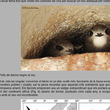
 tocar terra fins que visitin les colònies de cria per buscar un lloc adequat per nidif
Polls de falciot negre al niu.
l de vida tan singular converteix el falciot en un dels ocells més fascinants de la fauna eur
nostres pobles i ciutats, val la pena recordar que aquests crits estridents que anun
primavera vinent.
Els falciots emprenen ara un viatge extraordinari que els portarà a
rt del continent africà (Fig. 4) abans de tornar, puntuals com cada any, a ocup
 amb el seu vol inconfusible.