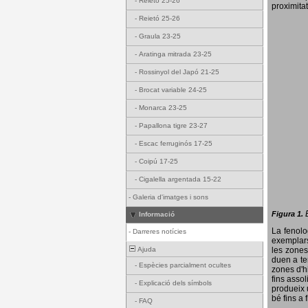
-
Reietó 25-26
proximitat
-
Reietó 25-26
-
Graula 23-25
-
Aratinga mitrada 23-25
-
Rossinyol del Japó 21-25
-
Brocat variable 24-25
-
Monarca 23-25
-
Papallona tigre 23-27
-
Escac ferruginós 17-25
-
Coipú 17-25
-
Cigalella argentada 15-22
-
Galeria d'imatges i sons
Figura 1.
Informació
La fenol
-
Darreres notícies
exemplars
Ajuda
les zones
duen a te
-
Espècies parcialment ocultes
zones d'hi
fins assol
-
Explicació dels símbols
produeix 
bé fins a 
-
FAQ