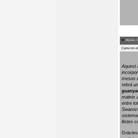
dijous, 
Canvi en e
Aquest a
incorpor
mesos d
rebrà un
guanya
mateix a
entre to
Swarovs
sistema 
llistes 
Gràcies