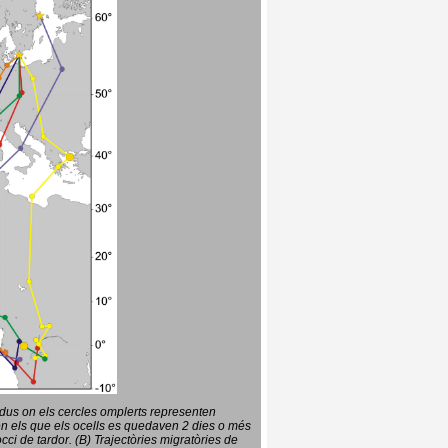
vidus on els cercles omplerts representen
en els que els ocells es quedaven 2 dies o més
ci de tardor. (B) Trajectòries migratòries de