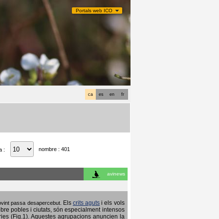
Portals web ICO
ca
es
en
fr
nombre : 401
a :
avinews
Els
crits aguts
i els vols
 sovint passa desapercebut.
obre pobles i ciutats, són especialment intensos
ries (Fig.1). Aquestes agrupacions anuncien la