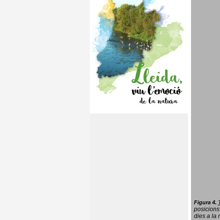
Figura 4.
posicions
dies a la 