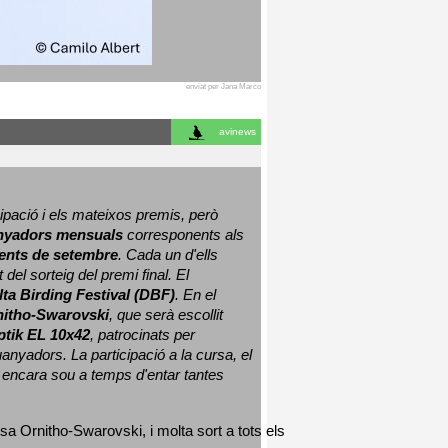
enviat per Jana Marco
avinews
ació i els mateixos premis, però 
nyadors mensuals
 corresponents als 
nts de setembre
. Cada un d'ells 
 del sorteig del premi final. 
El 
lta Birding Festival (DBF)
. En el 
nitho-Swarovski
, que serà escollit 
ptik EL 10x42
, patrocinats per 
nyadors. La participació a la cursa, el 
 encara sou a temps d'entar tantes 
sa Ornitho-Swarovski, i molta sort a tots els 