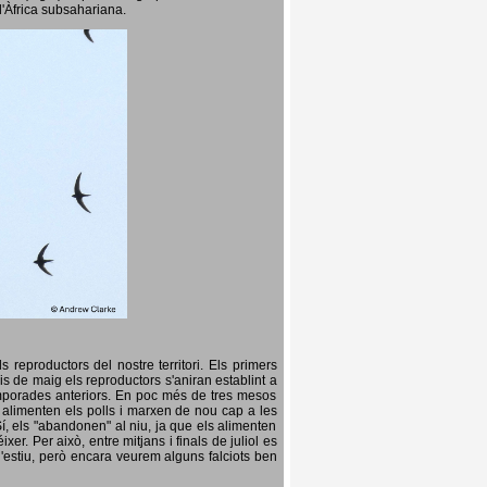
l'Àfrica subsahariana.
 reproductors del nostre territori. Els primers
is de maig els reproductors s'aniran establint a
temporades anteriors. En poc més de tres mesos
s, alimenten els polls i marxen de nou cap a les
Sí, els "abandonen" al niu, ja que els alimenten
er. Per això, entre mitjans i finals de juliol es
d'estiu, però encara veurem alguns falciots ben