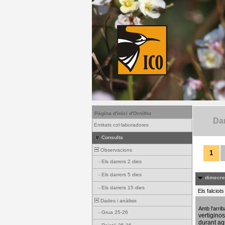
Pàgina d'inici d'Ornitho
Dar
Entitats col·laboradores
Consulta
Observacions
1
-
Els darrers 2 dies
-
Els darrers 5 dies
dimecres
-
Els darrers 15 dies
Els falciot
Dades i anàlisis
Amb l'arri
-
Grua 25-26
vertigino
durant aq