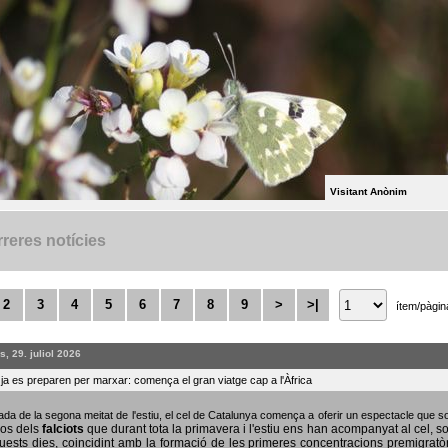
Visitant Anònim
reres notícies
2
3
4
5
6
7
8
9
>
>|
ítem/pàgin
, 29. juliol 2026
s ja es preparen per marxar: comença el gran viatge cap a l'Àfrica
bada de la segona meitat de l'estiu, el cel de Catalunya comença a oferir un espectacle que
sos dels
falciots
que durant tota la primavera i l'estiu ens han acompanyat al cel, s
uests dies, coincidint amb la formació de les primeres concentracions premigratò