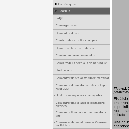
Estadístiques
Tutorials
-
FAQS
-
Com registrar-se
-
Com entrar dades
-
Com introduir una llista completa
-
Com consultar i editar dades
-
Com fer consultes avançades
-
Com introduir dades a l'app NaturaList
-
Verificacions
-
Com entrar dades al mòdul de mortalitat
-
Com entrar dades de mortalitat a l'app
Figura 2.
NaturaList
permet visu
-
Ornitho i les espècies amenaçades
Els falci
emparenta
-
Com entrar dades amb localitzacions
precises
especiali
recull ma
-
Com entrar llistes estàndard des de la
altituds.
app
Una de le
-
Com entrar dades al projecte Colònies
de Falciots
abandonen