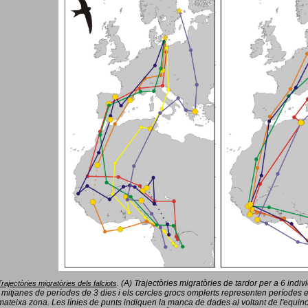
(A) Trajectòries migratòries de tardor per a 6 indi
Trajectòries migratòries dels falciots
.
 mitjanes de períodes de 3 dies i els cercles grocs omplerts representen períodes 
mateixa zona. Les línies de punts indiquen la manca de dades al voltant de l'equinoc