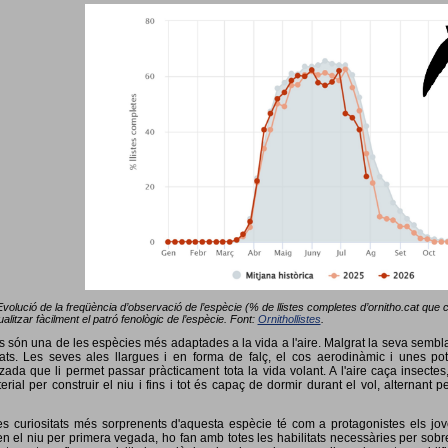
Evolució de la freqüència d’observació de l’espècie (% de llistes completes d’ornitho.cat que co
alitzar fàcilment el patró fenològic de l’espècie. Font:
Ornithollistes
.
ots són una de les espècies més adaptades a la vida a l'aire. Malgrat la seva semb
ts. Les seves ales llargues i en forma de falç, el cos aerodinàmic i unes pot
tzada que li permet passar pràcticament tota la vida volant. A l'aire caça insectes
terial per construir el niu i fins i tot és capaç de dormir durant el vol, alterna
s curiositats més sorprenents d'aquesta espècie té com a protagonistes els jov
 el niu per primera vegada, ho fan amb totes les habilitats necessàries per sobrev