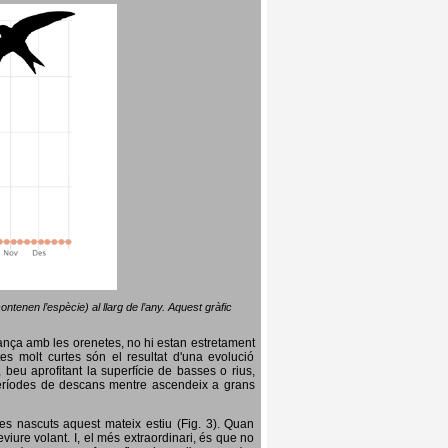
ntenen l’espècie) al llarg de l’any. Aquest gràfic
lança amb les orenetes, no hi estan estretament
es molt curtes són el resultat d'una evolució
, beu aprofitant la superfície de basses o rius,
nt períodes de descans mentre ascendeix a grans
es nascuts aquest mateix estiu (Fig. 3). Quan
iure volant. I, el més extraordinari, és que no