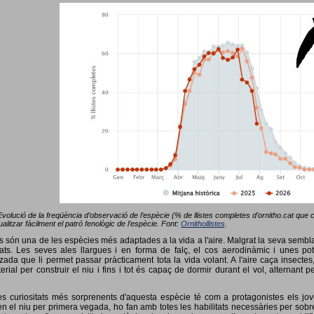
Evolució de la freqüència d’observació de l’espècie (% de llistes completes d’ornitho.cat que co
alitzar fàcilment el patró fenològic de l’espècie. Font:
Ornithollistes
.
ots són una de les espècies més adaptades a la vida a l'aire. Malgrat la seva semb
ts. Les seves ales llargues i en forma de falç, el cos aerodinàmic i unes pot
tzada que li permet passar pràcticament tota la vida volant. A l'aire caça insectes
terial per construir el niu i fins i tot és capaç de dormir durant el vol, alterna
s curiositats més sorprenents d'aquesta espècie té com a protagonistes els jov
 el niu per primera vegada, ho fan amb totes les habilitats necessàries per sobrev