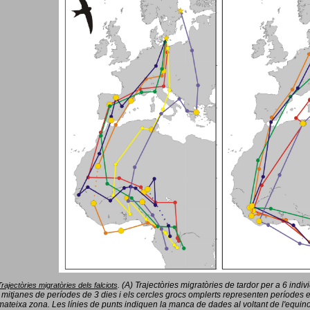
(A) Trajectòries migratòries de tardor per a 6 indi
Trajectòries migratòries dels falciots
.
 mitjanes de períodes de 3 dies i els cercles grocs omplerts representen períodes 
mateixa zona. Les línies de punts indiquen la manca de dades al voltant de l'equinoc