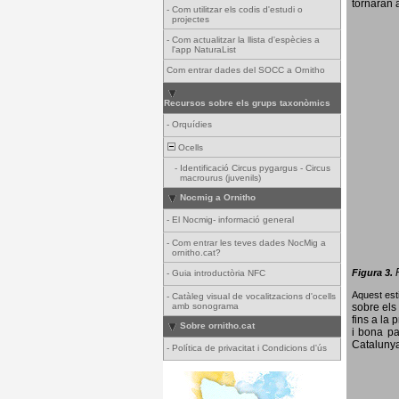
tornaran a
-
Com utilitzar els codis d'estudi o
projectes
-
Com actualitzar la llista d'espècies a
l'app NaturaList
Com entrar dades del SOCC a Ornitho
Recursos sobre els grups taxonòmics
-
Orquídies
Ocells
-
Identificació Circus pygargus - Circus
macrourus (juvenils)
Nocmig a Ornitho
-
El Nocmig- informació general
-
Com entrar les teves dades NocMig a
ornitho.cat?
Figura 3.
-
Guia introductòria NFC
Aquest esti
-
Catàleg visual de vocalitzacions d'ocells
amb sonograma
sobre els 
fins a la 
Sobre ornitho.cat
i bona pa
Catalunya
-
Política de privacitat i Condicions d'ús