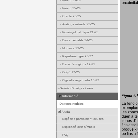
-
Reietó 25-26
proximitat
-
Reietó 25-26
-
Graula 23-25
-
Aratinga mitrada 23-25
-
Rossinyol del Japó 21-25
-
Brocat variable 24-25
-
Monarca 23-25
-
Papallona tigre 23-27
-
Escac ferruginós 17-25
-
Coipú 17-25
-
Cigalella argentada 15-22
-
Galeria d'imatges i sons
Figura 1.
Informació
La fenol
-
Darreres notícies
exemplars
Ajuda
les zones
duen a te
-
Espècies parcialment ocultes
zones d'hi
fins assol
-
Explicació dels símbols
produeix 
bé fins a 
-
FAQ