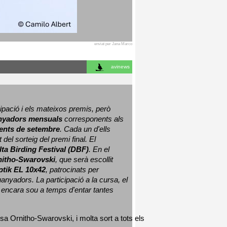
enviat per Jana Marco
avinews
ació i els mateixos premis, però 
nyadors mensuals
 corresponents als 
nts de setembre
. Cada un d'ells 
 del sorteig del premi final. 
El 
lta Birding Festival (DBF)
. En el 
nitho-Swarovski
, que serà escollit 
ptik EL 10x42
, patrocinats per 
nyadors. La participació a la cursa, el 
 encara sou a temps d'entar tantes 
sa Ornitho-Swarovski, i molta sort a tots els 