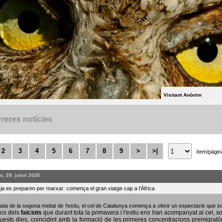
Visitant Anònim
reres notícies
2
3
4
5
6
7
8
9
>
>|
ítem/pàgin
, 29. juliol 2026
s ja es preparen per marxar: comença el gran viatge cap a l'Àfrica
bada de la segona meitat de l'estiu, el cel de Catalunya comença a oferir un espectacle que
sos dels
falciots
que durant tota la primavera i l'estiu ens han acompanyat al cel, s
uests dies, coincidint amb la formació de les primeres concentracions premigratò