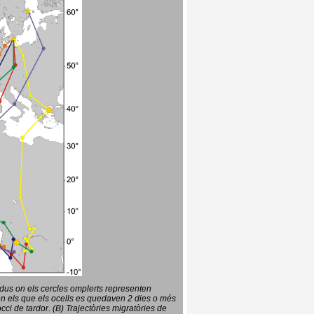
vidus on els cercles omplerts representen
en els que els ocells es quedaven 2 dies o més
ci de tardor. (B) Trajectòries migratòries de