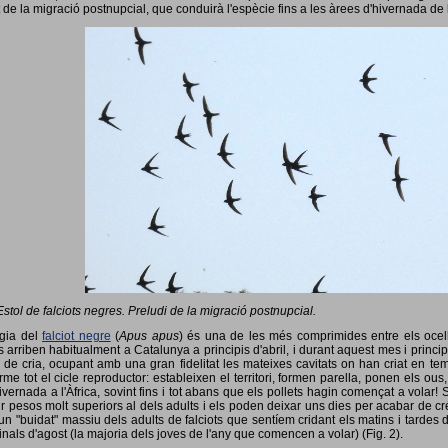
 de la migració postnupcial, que conduirà l'espècie fins a les àrees d'hivernada de 
Estol de falciots negres. Preludi de la migració postnupcial.
ogia del
falciot negre
(
Apus apus
) és una de les més comprimides entre els ocells
 arriben habitualment a Catalunya a principis d'abril, i durant aquest mes i princip
 de cria, ocupant amb una gran fidelitat les mateixes cavitats on han criat en 
rme tot el cicle reproductor: estableixen el territori, formen parella, ponen els ou
vernada a l'Àfrica, sovint fins i tot abans que els pollets hagin començat a volar! 
ir pesos molt superiors al dels adults i els poden deixar uns dies per acabar de créix
un "buidat" massiu dels adults de falciots que sentíem cridant els matins i tardes 
finals d'agost (la majoria dels joves de l'any que comencen a volar) (Fig. 2).