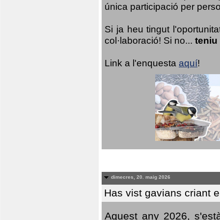
única participació per person
Si ja heu tingut l'oportuni
col·laboració! Si no...
teniu
Link a l'enquesta
aquí
!
dimecres, 20. maig 2026
Has vist gavians criant 
Aquest any 2026, s'est