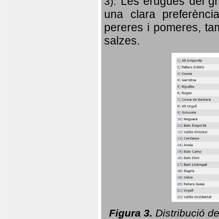
Les erugues del gr
3).
una clara preferència
pereres i pomeres, tam
salzes.
Figura 3.
Distribució d