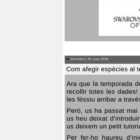
divendres, 26. juny 2026
Com afegir espècies al 
Ara que la temporada de
recollir totes les dades
les féssiu arribar a trav
Però, us ha passat mai 
us heu deixat d’introdu
us deixem un petit tutor
Per fer-ho haureu d’in