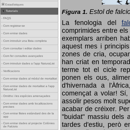
Estadístiques
Estol de falci
Figura 1.
Tutorials
-
FAQS
La fenologia del
fa
-
Com registrar-se
comprimides entre els o
-
Com entrar dades
exemplars arriben habi
-
Com introduir una llista completa
aquest mes i principis
-
Com consultar i editar dades
zones de cria, ocupan
-
Com fer consultes avançades
han criat en tempora
-
Com introduir dades a l'app NaturaList
terme tot el cicle rep
-
Verificacions
ponen els ous, alime
-
Com entrar dades al mòdul de mortalitat
d'hivernada a l'Àfric
-
Com entrar dades de mortalitat a l'app
NaturaList
començat a volar! Sí, 
-
Ornitho i les espècies amenaçades
assolir pesos molt supe
-
Com entrar dades amb localitzacions
precises
acabar de créixer. Per 
-
Com entrar llistes estàndard des de la
"buidat" massiu dels a
app
tardes d'estiu, però e
-
Com entrar dades al projecte Colònies
de Falciots