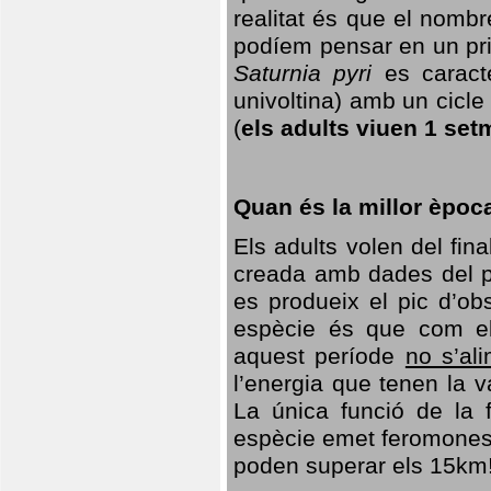
realitat és que el nomb
podíem pensar en un princ
Saturnia pyri
es caracte
univoltina) amb un cicle 
(
els adults viuen 1 set
Quan és la millor èpoc
Els adults volen del fin
creada amb dades del po
es produeix el pic d’ob
espècie és que com el
aquest període
no s’al
l’energia que tenen la 
La única funció de la f
espècie emet feromones
poden superar els 15km