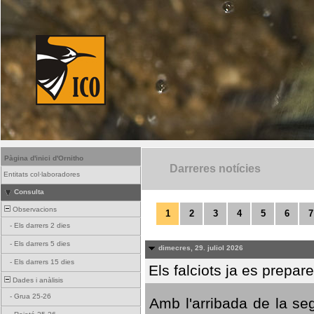
Pàgina d'inici d'Ornitho
Darreres notícies
Entitats col·laboradores
Consulta
Observacions
1
2
3
4
5
6
7
-
Els darrers 2 dies
-
Els darrers 5 dies
dimecres, 29. juliol 2026
-
Els darrers 15 dies
Els falciots ja es prepar
Dades i anàlisis
-
Grua 25-26
Amb l'arribada de la se