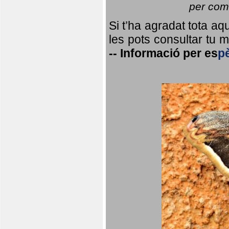
per coma
Si t’ha agradat tota a
les pots consultar tu ma
--
Informació per
es
p