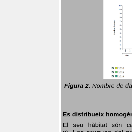
Figura 2.
Nombre de dad
Es distribueix homogè
El seu hàbitat són c