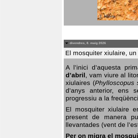
divendres, 8. maig 2026
El mosquiter xiulaire, u
A l’inici d’aquesta pr
d’abril
, vam viure al li
xiulaires (
Phylloscopus s
d’anys anterior, ens s
progressiu a la freqüènc
El mosquiter xiulaire 
present de manera pun
llevantades (vent de l’est
Per on migra el mosquit