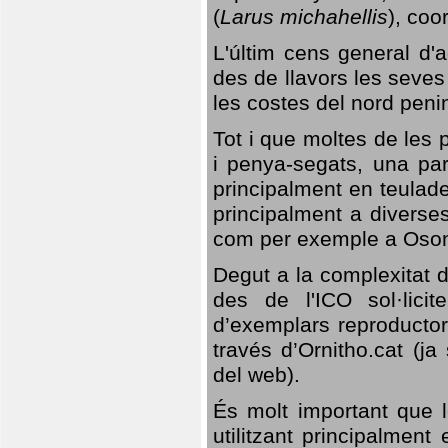
(
Larus michahellis
), coo
L'últim cens general d'a
des de llavors les seves
les costes del nord peni
Tot i que moltes de les p
i penya-segats, una par
principalment en teulad
principalment a diverses
com per exemple a Oso
Degut a la complexitat d
des de l'ICO sol·lici
d’exemplars reproductor
través d’Ornitho.cat (ja
del web).
És molt important que 
utilitzant principalment