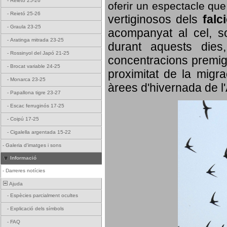
-
Reietó 25-26
oferir un espectacle qu
-
Reietó 25-26
vertiginosos dels
falc
-
Graula 23-25
acompanyat al cel, so
-
Aratinga mitrada 23-25
durant aquests dies
-
Rossinyol del Japó 21-25
concentracions premigr
-
Brocat variable 24-25
proximitat de la migra
-
Monarca 23-25
àrees d'hivernada de l
-
Papallona tigre 23-27
-
Escac ferruginós 17-25
-
Coipú 17-25
-
Cigalella argentada 15-22
-
Galeria d'imatges i sons
Informació
-
Darreres notícies
Ajuda
-
Espècies parcialment ocultes
-
Explicació dels símbols
-
FAQ