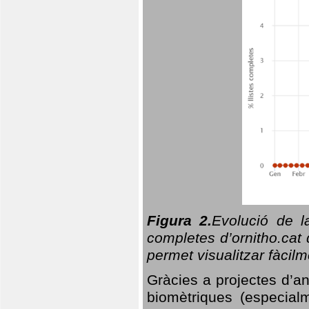
Figura 2.
Evolució de l
completes d’ornitho.cat 
permet visualitzar fàcilm
Gràcies a projectes d’a
biomètriques (especialm