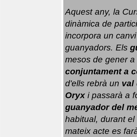
Aquest any, la Cur
dinàmica de partici
incorpora un canvi
guanyadors. 
Els 
g
conjuntament a 
d'ells rebrà un 
val
Oryx
 i passarà a f
guanyador del m
habitual, durant el 
mateix acte es farà