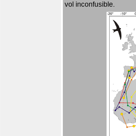
vol inconfusible.