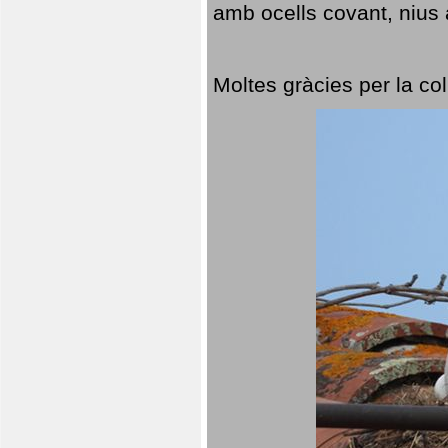
amb ocells covant, nius a
Moltes gràcies per la col