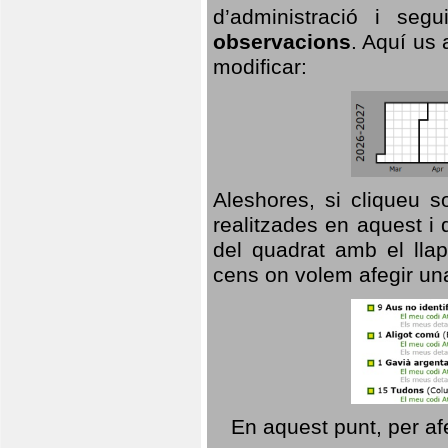
d’administració i se
observacions
. Aquí us 
modificar:
Aleshores, si cliqueu s
realitzades en aquest i
del quadrat amb el llap
cens on volem afegir un
En aquest punt, per af