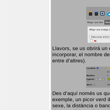
Llavors, se us obrirà un
incorporar, el nombre de
entre d’altres).
Des d’aquí només us que
exemple, un picor verd ib
sexe, la distància o ba