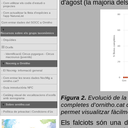
d'agost (la majoria del
-
Com utilitzar els codis d'estudi o
projectes
-
Com actualitzar la llista d'espècies a
l'app NaturaList
Com entrar dades del SOCC a Ornitho
Recursos sobre els grups taxonòmics
-
Orquídies
Ocells
-
Identificació Circus pygargus - Circus
macrourus (juvenils)
Nocmig a Ornitho
-
El Nocmig- informació general
-
Com entrar les teves dades NocMig a
ornitho.cat?
-
Guia introductòria NFC
-
Catàleg visual de vocalitzacions d'ocells
Figura 2.
Evolució de la
amb sonograma
completes d’ornitho.cat q
Sobre ornitho.cat
permet visualitzar fàcilm
-
Política de privacitat i Condicions d'ús
Els falciots són una 