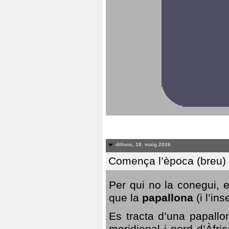
dilluns, 18. maig 2026
Comença l’època (breu) d
Per qui no la conegui, 
que la
papallona
(i l’in
Es tracta d’una papallo
meridional i nord d’Àfri