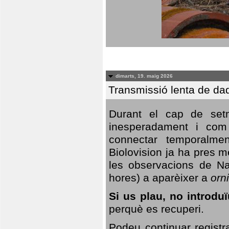
dimarts, 19. maig 2026
Transmissió lenta de da
Durant el cap de setm
inesperadament i com 
connectar temporalme
Biolovision ja ha pres 
les observacions de Na
hores) a aparèixer a
orni
Si us plau, no introd
perquè es recuperi.
Podeu continuar registr