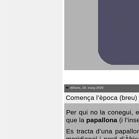
dilluns, 18. maig 2026
Comença l’època (breu) d
Per qui no la conegui, 
que la
papallona
(i l’in
Es tracta d’una papallo
meridional i nord d’Àfri