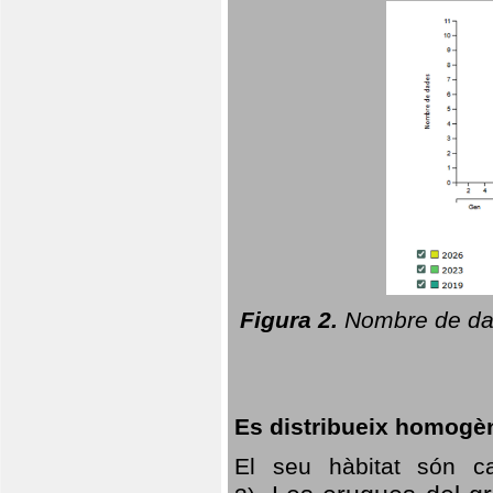
Figura 2.
Nombre de dad
Es distribueix homogè
El seu hàbitat són c