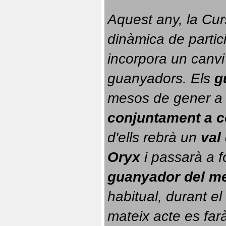
Aquest any, la Cur
dinàmica de partici
incorpora un canvi
guanyadors. 
Els 
g
conjuntament a 
d'ells rebrà un 
val
Oryx
 i passarà a f
guanyador del m
habitual, durant el 
mateix acte es farà