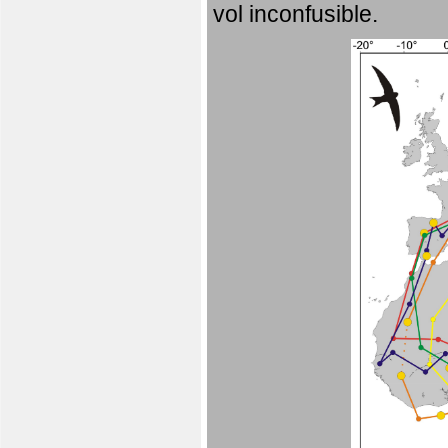
vol inconfusible.