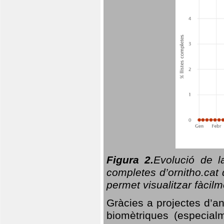
Figura 2.
Evolució de l
completes d’ornitho.cat 
permet visualitzar fàcilm
Gràcies a projectes d’a
biomètriques (especialm