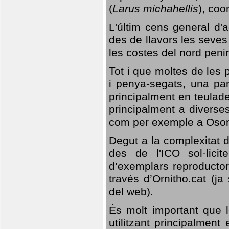
(
Larus michahellis
), coo
L'últim cens general d'a
des de llavors les seves
les costes del nord peni
Tot i que moltes de les p
i penya-segats, una par
principalment en teulad
principalment a diverses
com per exemple a Oso
Degut a la complexitat d
des de l'ICO sol·lici
d’exemplars reproductor
través d’Ornitho.cat (ja
del web).
És molt important que 
utilitzant principalment