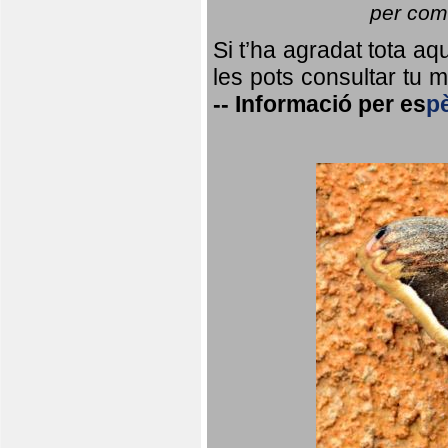
per coma
Si t’ha agradat tota a
les pots consultar tu ma
--
Informació per
es
p