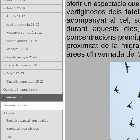
-
Reietó 25-26
oferir un espectacle qu
-
Reietó 25-26
vertiginosos dels
falc
-
Graula 23-25
acompanyat al cel, so
-
Aratinga mitrada 23-25
durant aquests dies
-
Rossinyol del Japó 21-25
concentracions premigr
-
Brocat variable 24-25
proximitat de la migra
-
Monarca 23-25
àrees d'hivernada de l
-
Papallona tigre 23-27
-
Escac ferruginós 17-25
-
Coipú 17-25
-
Cigalella argentada 15-22
-
Galeria d'imatges i sons
Informació
-
Darreres notícies
Ajuda
-
Espècies parcialment ocultes
-
Explicació dels símbols
-
FAQ