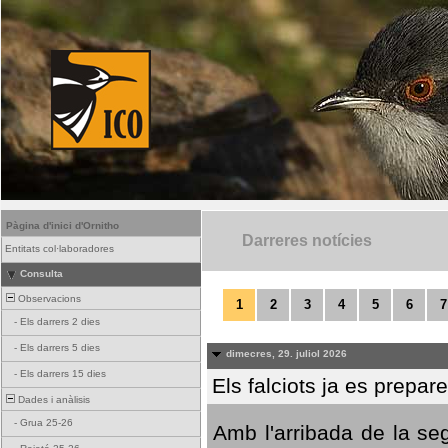
Pàgina d'inici d'Ornitho
Darreres notícies
Entitats col·laboradores
Consulta
Observacions
1
2
3
4
5
6
7
-
Els darrers 2 dies
-
Els darrers 5 dies
dimecres, 29. juliol 2026
-
Els darrers 15 dies
Els falciots ja es prepar
Dades i anàlisis
-
Grua 25-26
Amb l'arribada de la se