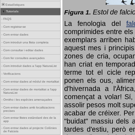
Estadístiques
Estol de falci
Figura 1.
Tutorials
-
FAQS
La fenologia del
fa
-
Com registrar-se
comprimides entre els o
-
Com entrar dades
exemplars arriben habi
-
Com introduir una llista completa
aquest mes i principis
-
Com consultar i editar dades
zones de cria, ocupan
-
Com fer consultes avançades
han criat en tempora
-
Com introduir dades a l'app NaturaList
terme tot el cicle rep
-
Verificacions
ponen els ous, alime
-
Com entrar dades al mòdul de mortalitat
d'hivernada a l'Àfric
-
Com entrar dades de mortalitat a l'app
NaturaList
començat a volar! Sí, 
-
Ornitho i les espècies amenaçades
assolir pesos molt supe
-
Com entrar dades amb localitzacions
precises
acabar de créixer. Per 
-
Com entrar llistes estàndard des de la
"buidat" massiu dels a
app
tardes d'estiu, però e
-
Com entrar dades al projecte Colònies
de Falciots