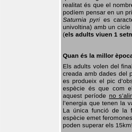
realitat és que el nomb
podíem pensar en un princ
Saturnia pyri
es caracte
univoltina) amb un cicle 
(
els adults viuen 1 set
Quan és la millor èpoc
Els adults volen del fin
creada amb dades del po
es produeix el pic d’ob
espècie és que com el
aquest període
no s’al
l’energia que tenen la 
La única funció de la f
espècie emet feromones
poden superar els 15km