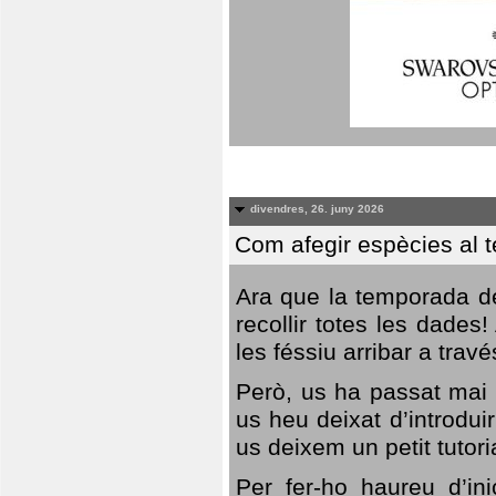
divendres, 26. juny 2026
Com afegir espècies al 
Ara que la temporada de
recollir totes les dades
les féssiu arribar a trav
Però, us ha passat mai 
us heu deixat d’introdu
us deixem un petit tutor
Per fer-ho haureu d’in