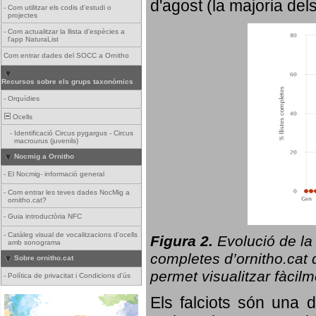
d'agost (la majoria del
-
Com utilitzar els codis d'estudi o
projectes
-
Com actualitzar la llista d'espècies a
l'app NaturaList
Com entrar dades del SOCC a Ornitho
Recursos sobre els grups taxonòmics
-
Orquídies
Ocells
-
Identificació Circus pygargus - Circus
macrourus (juvenils)
Nocmig a Ornitho
-
El Nocmig- informació general
-
Com entrar les teves dades NocMig a
ornitho.cat?
-
Guia introductòria NFC
-
Catàleg visual de vocalitzacions d'ocells
Figura 2.
Evolució de la
amb sonograma
completes d’ornitho.cat q
Sobre ornitho.cat
permet visualitzar fàcilm
-
Política de privacitat i Condicions d'ús
Els falciots són una 