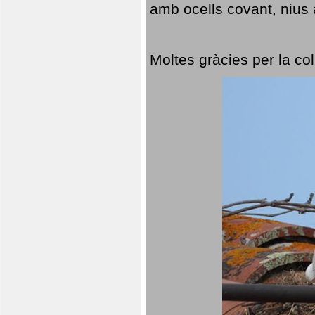
amb ocells covant, nius a
Moltes gràcies per la col