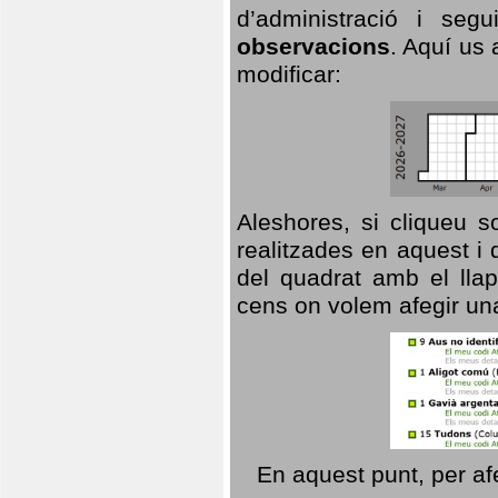
d’administració i se
observacions
. Aquí us 
modificar:
Aleshores, si cliqueu s
realitzades en aquest i
del quadrat amb el llap
cens on volem afegir un
En aquest punt, per af