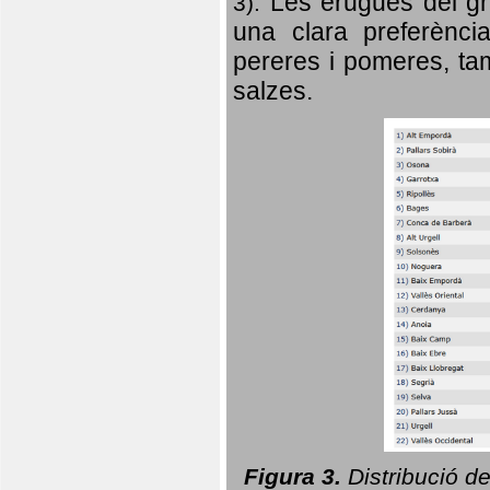
Les erugues del gr
3).
una clara preferència
pereres i pomeres, tam
salzes.
Figura 3.
Distribució d