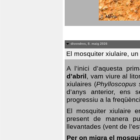
divendres, 8. maig 2026
El mosquiter xiulaire, u
A l’inici d’aquesta pr
d’abril
, vam viure al li
xiulaires (
Phylloscopus s
d’anys anterior, ens s
progressiu a la freqüènc
El mosquiter xiulaire 
present de manera pun
llevantades (vent de l’est
Per on migra el mosquit