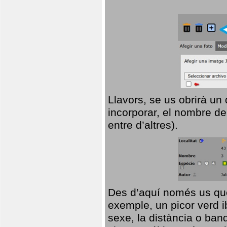
Llavors, se us obrirà un
incorporar, el nombre de
entre d’altres).
Des d’aquí només us que
exemple, un picor verd ib
sexe, la distància o ba