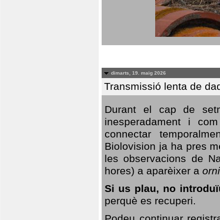
dimarts, 19. maig 2026
Transmissió lenta de da
Durant el cap de setm
inesperadament i com 
connectar temporalme
Biolovision ja ha pres 
les observacions de Na
hores) a aparèixer a
orni
Si us plau, no introd
perquè es recuperi.
Podeu continuar registr