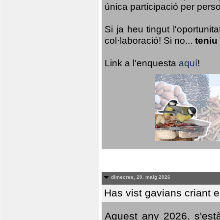
única participació per person
Si ja heu tingut l'oportuni
col·laboració! Si no...
teniu
Link a l'enquesta
aquí
!
dimecres, 20. maig 2026
Has vist gavians criant 
Aquest any 2026, s'est