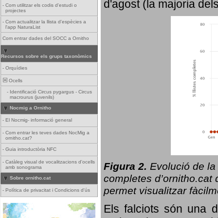
d'agost (la majoria del
-
Com utilitzar els codis d'estudi o
projectes
-
Com actualitzar la llista d'espècies a
l'app NaturaList
Com entrar dades del SOCC a Ornitho
Recursos sobre els grups taxonòmics
-
Orquídies
Ocells
-
Identificació Circus pygargus - Circus
macrourus (juvenils)
Nocmig a Ornitho
-
El Nocmig- informació general
-
Com entrar les teves dades NocMig a
ornitho.cat?
-
Guia introductòria NFC
-
Catàleg visual de vocalitzacions d'ocells
Figura 2.
Evolució de la
amb sonograma
completes d’ornitho.cat q
Sobre ornitho.cat
permet visualitzar fàcilm
-
Política de privacitat i Condicions d'ús
Els falciots són una 