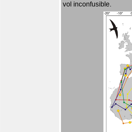
vol inconfusible.