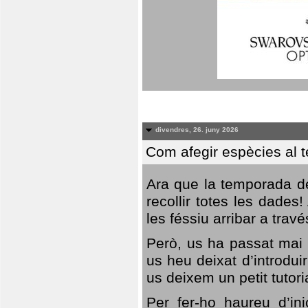
divendres, 26. juny 2026
Com afegir espècies al 
Ara que la temporada de
recollir totes les dades
les féssiu arribar a trav
Però, us ha passat mai 
us heu deixat d’introdu
us deixem un petit tutor
Per fer-ho haureu d’in