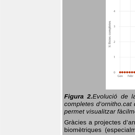
Figura 2.
Evolució de l
completes d’ornitho.cat 
permet visualitzar fàcilm
Gràcies a projectes d’a
biomètriques (especialm