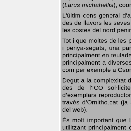
(
Larus michahellis
), coo
L'últim cens general d'a
des de llavors les seves
les costes del nord peni
Tot i que moltes de les p
i penya-segats, una par
principalment en teulad
principalment a diverses
com per exemple a Oso
Degut a la complexitat d
des de l'ICO sol·lici
d’exemplars reproductor
través d’Ornitho.cat (ja
del web).
És molt important que 
utilitzant principalment