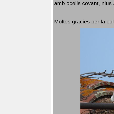
amb ocells covant, nius a
Moltes gràcies per la col