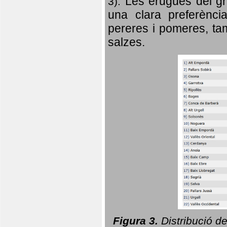
Les erugues del gr
3).
una clara preferència
pereres i pomeres, tam
salzes.
Figura 3.
Distribució d