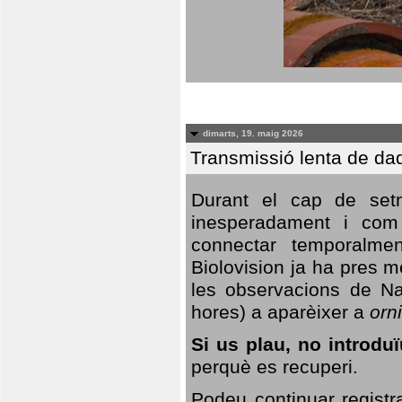
dimarts, 19. maig 2026
Transmissió lenta de da
Durant el cap de setm
inesperadament i com 
connectar temporalme
Biolovision ja ha pres 
les observacions de Na
hores) a aparèixer a
orni
Si us plau, no introd
perquè es recuperi.
Podeu continuar registr