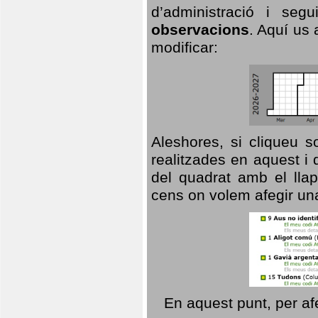
d’administració i se
observacions
. Aquí us 
modificar:
Aleshores, si cliqueu s
realitzades en aquest i
del quadrat amb el llap
cens on volem afegir un
En aquest punt, per af