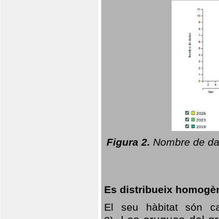
Figura 2.
Nombre de dad
Es distribueix homogè
El seu hàbitat són c