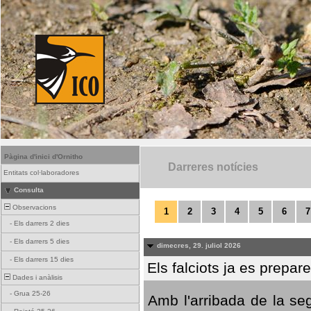
Pàgina d'inici d'Ornitho
Darreres notícies
Entitats col·laboradores
Consulta
Observacions
1
2
3
4
5
6
7
-
Els darrers 2 dies
-
Els darrers 5 dies
dimecres, 29. juliol 2026
-
Els darrers 15 dies
Els falciots ja es prepar
Dades i anàlisis
-
Grua 25-26
Amb l'arribada de la se