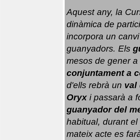
Aquest any, la Cur
dinàmica de partici
incorpora un canvi
guanyadors. 
Els 
g
conjuntament a 
d'ells rebrà un 
val
Oryx
 i passarà a f
guanyador del m
habitual, durant el 
mateix acte es farà