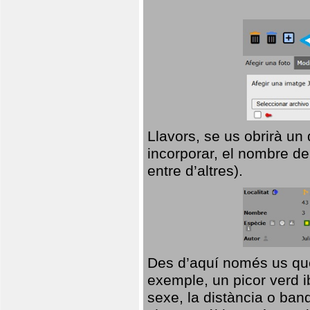
Llavors, se us obrirà un
incorporar, el nombre de
entre d’altres).
Des d’aquí només us que
exemple, un picor verd ib
sexe, la distància o ba