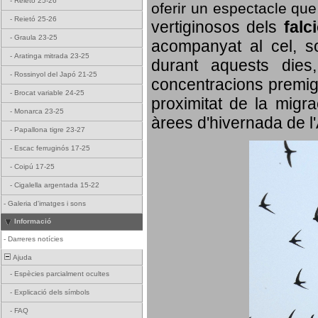
-
Reietó 25-26
oferir un espectacle qu
-
Reietó 25-26
vertiginosos dels
falc
-
Graula 23-25
acompanyat al cel, so
-
Aratinga mitrada 23-25
durant aquests dies
-
Rossinyol del Japó 21-25
concentracions premigr
-
Brocat variable 24-25
proximitat de la migra
-
Monarca 23-25
àrees d'hivernada de l
-
Papallona tigre 23-27
-
Escac ferruginós 17-25
-
Coipú 17-25
-
Cigalella argentada 15-22
-
Galeria d'imatges i sons
Informació
-
Darreres notícies
Ajuda
-
Espècies parcialment ocultes
-
Explicació dels símbols
-
FAQ