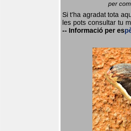
per coma
Si t’ha agradat tota a
les pots consultar tu ma
--
Informació per
es
p