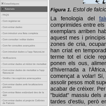
Estadístiques
Estol de falci
Figura 1.
Tutorials
-
FAQS
La fenologia del
fa
-
Com registrar-se
comprimides entre els o
-
Com entrar dades
exemplars arriben habi
-
Com introduir una llista completa
aquest mes i principis
-
Com consultar i editar dades
zones de cria, ocupan
-
Com fer consultes avançades
han criat en tempora
-
Com introduir dades a l'app NaturaList
terme tot el cicle rep
-
Verificacions
ponen els ous, alime
-
Com entrar dades al mòdul de mortalitat
d'hivernada a l'Àfric
-
Com entrar dades de mortalitat a l'app
NaturaList
començat a volar! Sí, 
-
Ornitho i les espècies amenaçades
assolir pesos molt supe
-
Com entrar dades amb localitzacions
precises
acabar de créixer. Per 
-
Com entrar llistes estàndard des de la
"buidat" massiu dels a
app
tardes d'estiu, però e
-
Com entrar dades al projecte Colònies
de Falciots