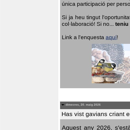
única participació per person
Si ja heu tingut l'oportuni
col·laboració! Si no...
teniu
Link a l'enquesta
aquí
!
dimecres, 20. maig 2026
Has vist gavians criant 
Aquest any 2026, s'est