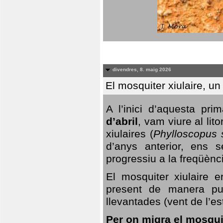
divendres, 8. maig 2026
El mosquiter xiulaire, u
A l’inici d’aquesta pr
d’abril
, vam viure al li
xiulaires (
Phylloscopus s
d’anys anterior, ens s
progressiu a la freqüènc
El mosquiter xiulaire 
present de manera pun
llevantades (vent de l’est
Per on migra el mosquit