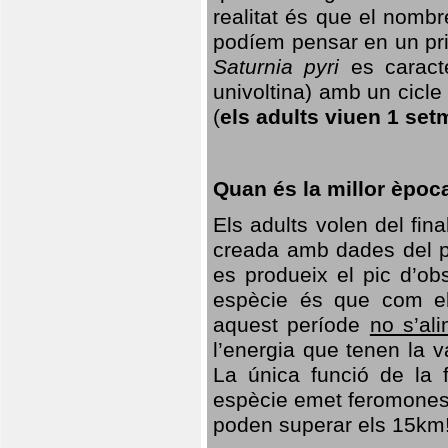
realitat és que el nomb
podíem pensar en un princ
Saturnia pyri
es caracte
univoltina) amb un cicle 
(
els adults viuen 1 set
Quan és la millor èpoc
Els adults volen del fin
creada amb dades del po
es produeix el pic d’ob
espècie és que com el
aquest període
no s’al
l’energia que tenen la 
La única funció de la f
espècie emet feromones
poden superar els 15km