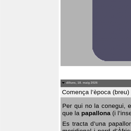
dilluns, 18. maig 2026
Comença l’època (breu) d
Per qui no la conegui, 
que la
papallona
(i l’in
Es tracta d’una papallo
meridional i nord d’Àfri