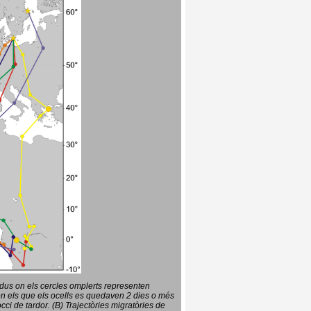
vidus on els cercles omplerts representen
en els que els ocells es quedaven 2 dies o més
ci de tardor. (B) Trajectòries migratòries de