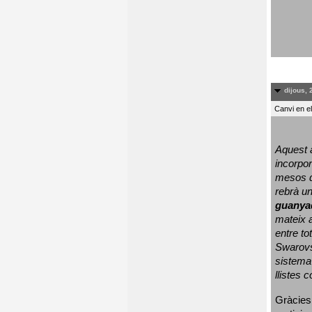
dijous, 
Canvi en e
Aquest a
incorpor
mesos d
rebrà un
guanya
mateix a
entre to
Swarovs
sistema 
llistes 
Gràcies