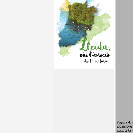
Figura 4.
posicions
dies a la 