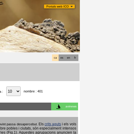
Portals web ICO
ca
es
en
fr
nombre : 401
a :
avinews
Els
crits aguts
i els vols
 sovint passa desapercebut.
obre pobles i ciutats, són especialment intensos
ries (Fig.1). Aquestes agrupacions anuncien la