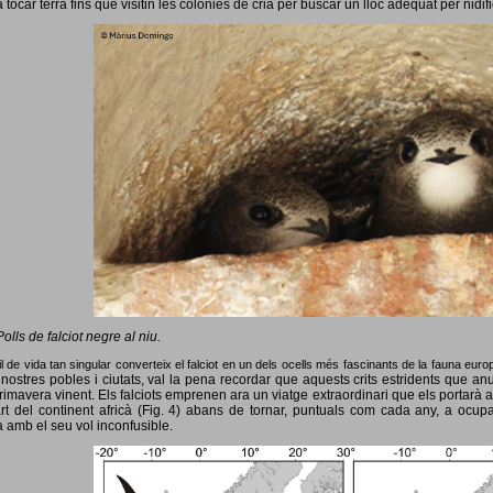
 tocar terra fins que visitin les colònies de cria per buscar un lloc adequat per nidif
Polls de falciot negre al niu.
l de vida tan singular converteix el falciot en un dels ocells més fascinants de la fauna eur
nostres pobles i ciutats, val la pena recordar que aquests crits estridents que anun
primavera vinent.
Els falciots emprenen ara un viatge extraordinari que els portarà a
rt del continent africà (Fig. 4) abans de tornar, puntuals com cada any, a ocup
 amb el seu vol inconfusible.