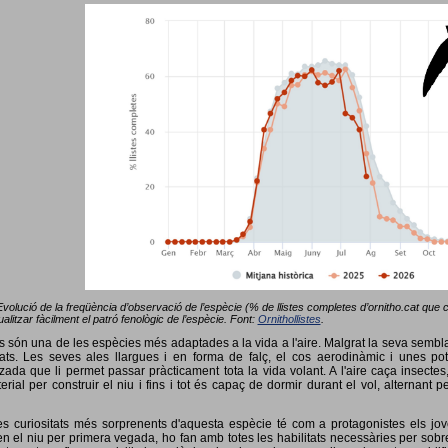
Evolució de la freqüència d’observació de l’espècie (% de llistes completes d’ornitho.cat que co
alitzar fàcilment el patró fenològic de l’espècie. Font:
Ornithollistes
.
ots són una de les espècies més adaptades a la vida a l'aire. Malgrat la seva semb
ts. Les seves ales llargues i en forma de falç, el cos aerodinàmic i unes pot
tzada que li permet passar pràcticament tota la vida volant. A l'aire caça insectes
terial per construir el niu i fins i tot és capaç de dormir durant el vol, alterna
s curiositats més sorprenents d'aquesta espècie té com a protagonistes els jov
 el niu per primera vegada, ho fan amb totes les habilitats necessàries per sobrev