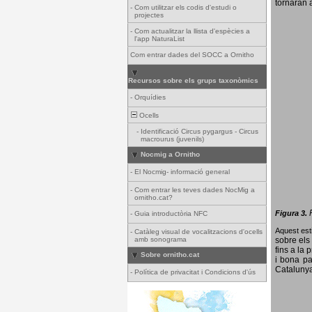
tornaran a
-
Com utilitzar els codis d'estudi o
projectes
-
Com actualitzar la llista d'espècies a
l'app NaturaList
Com entrar dades del SOCC a Ornitho
Recursos sobre els grups taxonòmics
-
Orquídies
Ocells
-
Identificació Circus pygargus - Circus
macrourus (juvenils)
Nocmig a Ornitho
-
El Nocmig- informació general
-
Com entrar les teves dades NocMig a
ornitho.cat?
Figura 3.
-
Guia introductòria NFC
Aquest esti
-
Catàleg visual de vocalitzacions d'ocells
amb sonograma
sobre els 
fins a la 
Sobre ornitho.cat
i bona pa
Catalunya
-
Política de privacitat i Condicions d'ús