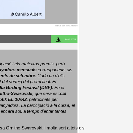
enviat per Jana Marco
avinews
ació i els mateixos premis, però 
nyadors mensuals
 corresponents als 
nts de setembre
. Cada un d'ells 
 del sorteig del premi final. 
El 
lta Birding Festival (DBF)
. En el 
nitho-Swarovski
, que serà escollit 
ptik EL 10x42
, patrocinats per 
nyadors. La participació a la cursa, el 
 encara sou a temps d'entar tantes 
sa Ornitho-Swarovski, i molta sort a tots els 