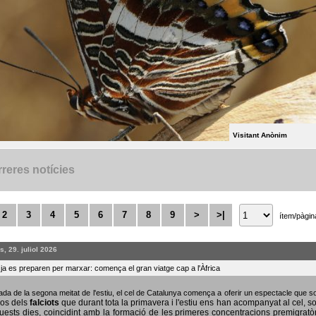
Visitant Anònim
reres notícies
2
3
4
5
6
7
8
9
>
>|
ítem/pàgin
, 29. juliol 2026
s ja es preparen per marxar: comença el gran viatge cap a l'Àfrica
bada de la segona meitat de l'estiu, el cel de Catalunya comença a oferir un espectacle que
sos dels
falciots
que durant tota la primavera i l'estiu ens han acompanyat al cel, s
uests dies, coincidint amb la formació de les primeres concentracions premigratò