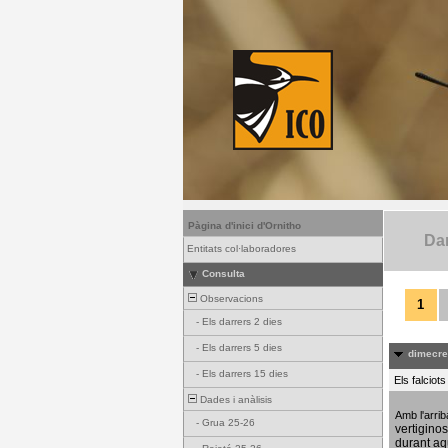
Pàgina d'inici d'Ornitho
Dar
Entitats col·laboradores
Consulta
Observacions
1
-
Els darrers 2 dies
-
Els darrers 5 dies
dimecres
-
Els darrers 15 dies
Els falciot
Dades i anàlisis
Amb l'arri
-
Grua 25-26
vertigino
durant aq