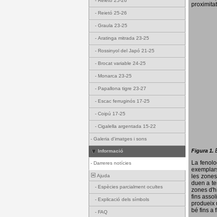
-
Reietó 25-26
proximitat
-
Reietó 25-26
-
Graula 23-25
-
Aratinga mitrada 23-25
-
Rossinyol del Japó 21-25
-
Brocat variable 24-25
-
Monarca 23-25
-
Papallona tigre 23-27
-
Escac ferruginós 17-25
-
Coipú 17-25
-
Cigalella argentada 15-22
-
Galeria d'imatges i sons
Figura 1.
Informació
La fenol
-
Darreres notícies
exemplars
Ajuda
les zones
duen a te
-
Espècies parcialment ocultes
zones d'hi
fins assol
-
Explicació dels símbols
produeix 
bé fins a 
-
FAQ