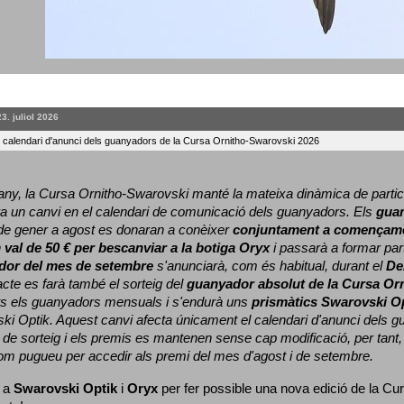
23. juliol 2026
l calendari d'anunci dels guanyadors de la Cursa Ornitho-Swarovski 2026
ny, la Cursa Ornitho-Swarovski manté la mateixa dinàmica de particip
a un canvi en el calendari de comunicació dels guanyadors. 
Els 
gua
e gener a agost es donaran a conèixer 
conjuntament a començame
 
val de 50 € per bescanviar a la botiga Oryx
 i passarà a formar part
dor del mes de setembre
 s'anunciarà, com és habitual, durant el 
De
cte es farà també el sorteig del 
guanyador absolut de la Cursa Or
ts els guanyadors mensuals i s'endurà uns 
prismàtics Swarovski O
ki Optik. 
Aquest canvi afecta únicament el calendari d'anunci dels gua
de sorteig i els premis es mantenen sense cap modificació, per tant,
com pugueu per accedir als premi del mes d'agost i de setembre.
 a 
Swarovski Optik
 i 
Oryx
 per fer possible una nova edició de la Cur