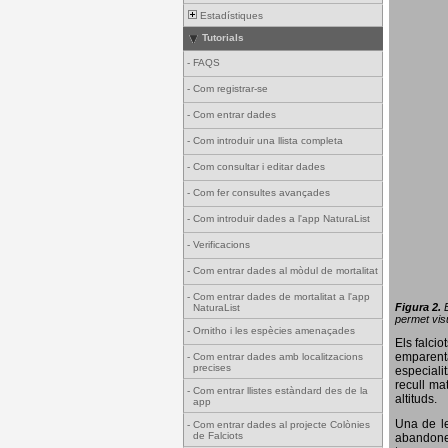
Estadístiques
Tutorials
-
FAQS
-
Com registrar-se
-
Com entrar dades
-
Com introduir una llista completa
-
Com consultar i editar dades
-
Com fer consultes avançades
-
Com introduir dades a l'app NaturaList
-
Verificacions
-
Com entrar dades al mòdul de mortalitat
-
Com entrar dades de mortalitat a l'app
Figura 2.
NaturaList
permet visu
-
Ornitho i les espècies amenaçades
Els falci
emparenta
-
Com entrar dades amb localitzacions
precises
especiali
recull ma
-
Com entrar llistes estàndard des de la
altituds.
app
Una de le
-
Com entrar dades al projecte Colònies
de Falciots
abandonen