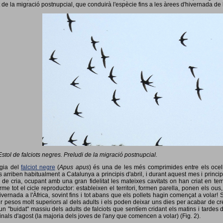
 de la migració postnupcial, que conduirà l'espècie fins a les àrees d'hivernada de 
Estol de falciots negres. Preludi de la migració postnupcial.
ogia del
falciot negre
(
Apus apus
) és una de les més comprimides entre els ocells
 arriben habitualment a Catalunya a principis d'abril, i durant aquest mes i princip
 de cria, ocupant amb una gran fidelitat les mateixes cavitats on han criat en 
rme tot el cicle reproductor: estableixen el territori, formen parella, ponen els ou
vernada a l'Àfrica, sovint fins i tot abans que els pollets hagin començat a volar! 
ir pesos molt superiors al dels adults i els poden deixar uns dies per acabar de créix
un "buidat" massiu dels adults de falciots que sentíem cridant els matins i tardes 
finals d'agost (la majoria dels joves de l'any que comencen a volar) (Fig. 2).