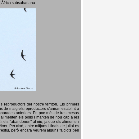
l'Àfrica subsahariana.
 reproductors del nostre territori. Els primers
is de maig els reproductors s'aniran establint a
temporades anteriors. En poc més de tres mesos
s, alimenten els polls i marxen de nou cap a les
Sí, els "abandonen" al niu, ja que els alimenten
er. Per això, entre mitjans i finals de juliol es
d'estiu, però encara veurem alguns falciots ben