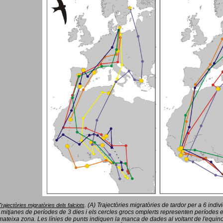
(A) Trajectòries migratòries de tardor per a 6 indi
Trajectòries migratòries dels falciots
.
 mitjanes de períodes de 3 dies i els cercles grocs omplerts representen períodes 
mateixa zona. Les línies de punts indiquen la manca de dades al voltant de l'equinoc