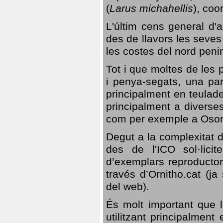
(
Larus michahellis
), coo
L'últim cens general d'a
des de llavors les seves
les costes del nord peni
Tot i que moltes de les p
i penya-segats, una par
principalment en teulad
principalment a diverses
com per exemple a Oso
Degut a la complexitat d
des de l'ICO sol·lici
d’exemplars reproductor
través d’Ornitho.cat (ja
del web).
És molt important que 
utilitzant principalment