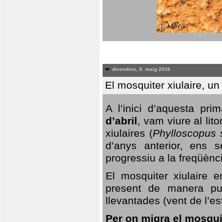
divendres, 8. maig 2026
El mosquiter xiulaire, u
A l’inici d’aquesta pr
d’abril
, vam viure al li
xiulaires (
Phylloscopus s
d’anys anterior, ens s
progressiu a la freqüènc
El mosquiter xiulaire 
present de manera pun
llevantades (vent de l’est
Per on migra el mosquit