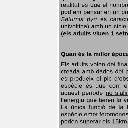
realitat és que el nomb
podíem pensar en un princ
Saturnia pyri
es caracte
univoltina) amb un cicle 
(
els adults viuen 1 set
Quan és la millor èpoc
Els adults volen del fin
creada amb dades del po
es produeix el pic d’ob
espècie és que com el
aquest període
no s’al
l’energia que tenen la 
La única funció de la f
espècie emet feromones
poden superar els 15km