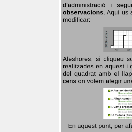
d’administració i se
observacions
. Aquí us 
modificar:
Aleshores, si cliqueu s
realitzades en aquest i
del quadrat amb el llap
cens on volem afegir un
En aquest punt, per af