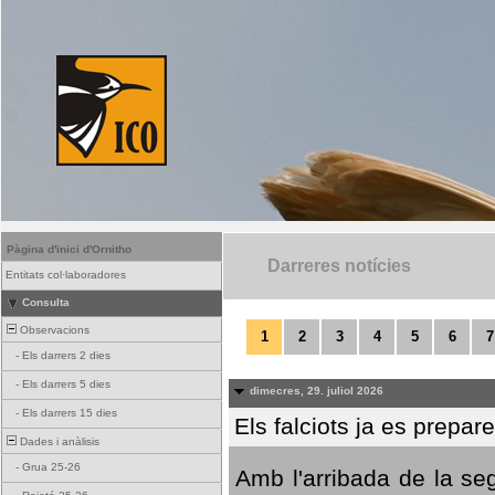
Pàgina d'inici d'Ornitho
Darreres notícies
Entitats col·laboradores
Consulta
Observacions
1
2
3
4
5
6
7
-
Els darrers 2 dies
-
Els darrers 5 dies
dimecres, 29. juliol 2026
-
Els darrers 15 dies
Els falciots ja es prepar
Dades i anàlisis
-
Grua 25-26
Amb l'arribada de la se