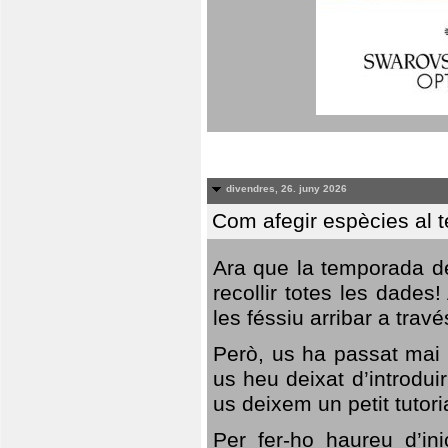
divendres, 26. juny 2026
Com afegir espècies al 
Ara que la temporada de
recollir totes les dades
les féssiu arribar a trav
Però, us ha passat mai 
us heu deixat d’introdu
us deixem un petit tutor
Per fer-ho haureu d’in