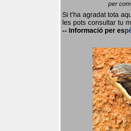
per coma
Si t’ha agradat tota a
les pots consultar tu ma
--
Informació per
es
p