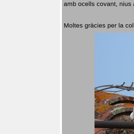
amb ocells covant, nius a
Moltes gràcies per la col