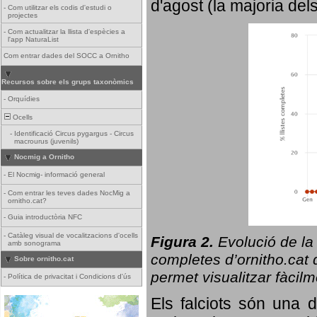
d'agost (la majoria del
-
Com utilitzar els codis d'estudi o
projectes
-
Com actualitzar la llista d'espècies a
l'app NaturaList
Com entrar dades del SOCC a Ornitho
Recursos sobre els grups taxonòmics
-
Orquídies
Ocells
-
Identificació Circus pygargus - Circus
macrourus (juvenils)
Nocmig a Ornitho
-
El Nocmig- informació general
-
Com entrar les teves dades NocMig a
ornitho.cat?
-
Guia introductòria NFC
-
Catàleg visual de vocalitzacions d'ocells
Figura 2.
Evolució de la
amb sonograma
completes d’ornitho.cat q
Sobre ornitho.cat
permet visualitzar fàcilm
-
Política de privacitat i Condicions d'ús
Els falciots són una 