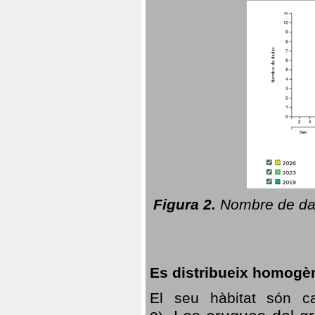
Figura 2.
Nombre de dad
Es distribueix homogè
El seu hàbitat són c