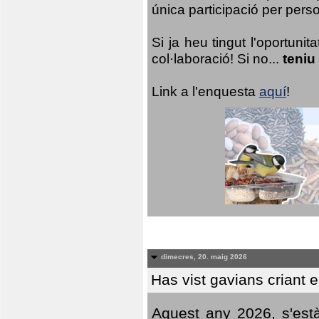
única participació per person
Si ja heu tingut l'oportuni
col·laboració! Si no...
teniu
Link a l'enquesta
aquí
!
dimecres, 20. maig 2026
Has vist gavians criant 
Aquest any 2026, s'est