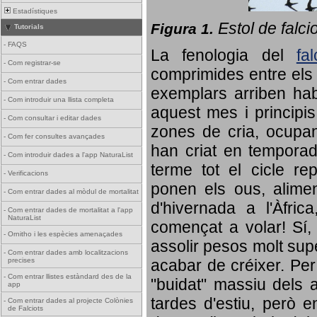
Estadístiques
Estol de falci
Figura 1.
Tutorials
-
FAQS
La fenologia del
fa
-
Com registrar-se
comprimides entre els o
-
Com entrar dades
exemplars arriben habi
-
Com introduir una llista completa
aquest mes i principis
-
Com consultar i editar dades
zones de cria, ocupan
-
Com fer consultes avançades
han criat en tempora
-
Com introduir dades a l'app NaturaList
terme tot el cicle rep
-
Verificacions
ponen els ous, alime
-
Com entrar dades al mòdul de mortalitat
d'hivernada a l'Àfric
-
Com entrar dades de mortalitat a l'app
NaturaList
començat a volar! Sí, 
-
Ornitho i les espècies amenaçades
assolir pesos molt supe
-
Com entrar dades amb localitzacions
precises
acabar de créixer. Per 
-
Com entrar llistes estàndard des de la
"buidat" massiu dels a
app
tardes d'estiu, però e
-
Com entrar dades al projecte Colònies
de Falciots