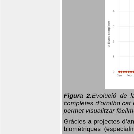
Figura 2.
Evolució de l
completes d’ornitho.cat 
permet visualitzar fàcilm
Gràcies a projectes d’a
biomètriques (especialm