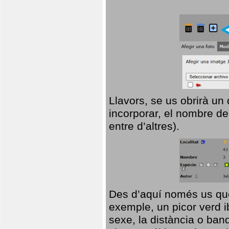
Llavors, se us obrirà un
incorporar, el nombre de
entre d’altres).
Des d’aquí només us que
exemple, un picor verd ib
sexe, la distància o ba