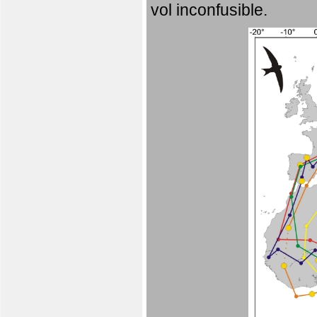
vol inconfusible.