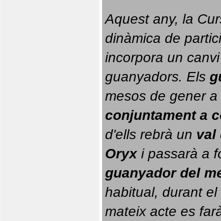
Aquest any, la Cur
dinàmica de partici
incorpora un canvi
guanyadors. 
Els 
g
conjuntament a 
d'ells rebrà un 
val
Oryx
 i passarà a f
guanyador del m
habitual, durant el 
mateix acte es farà