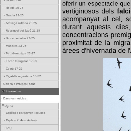
-
Reietó 25-26
oferir un espectacle qu
-
Reietó 25-26
vertiginosos dels
falc
-
Graula 23-25
acompanyat al cel, so
-
Aratinga mitrada 23-25
durant aquests dies
-
Rossinyol del Japó 21-25
concentracions premigr
-
Brocat variable 24-25
proximitat de la migra
-
Monarca 23-25
àrees d'hivernada de l
-
Papallona tigre 23-27
-
Escac ferruginós 17-25
-
Coipú 17-25
-
Cigalella argentada 15-22
-
Galeria d'imatges i sons
Informació
-
Darreres notícies
Ajuda
-
Espècies parcialment ocultes
-
Explicació dels símbols
-
FAQ