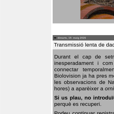
dimarts, 19. maig 2026
Transmissió lenta de da
Durant el cap de setm
inesperadament i com 
connectar temporalme
Biolovision ja ha pres 
les observacions de Na
hores) a aparèixer a
orni
Si us plau, no introd
perquè es recuperi.
Podeu continuar registr