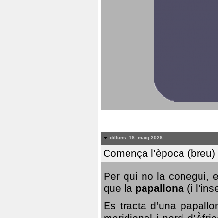
dilluns, 18. maig 2026
Comença l’època (breu) d
Per qui no la conegui, 
que la
papallona
(i l’in
Es tracta d’una papallo
meridional i nord d’Àfri