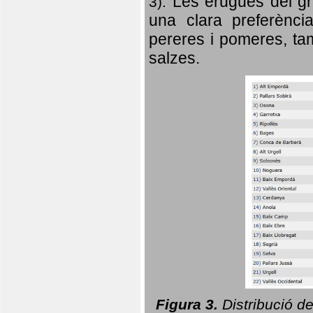
Les erugues del gr
3).
una clara preferència
pereres i pomeres, tam
salzes.
Figura 3.
Distribució d