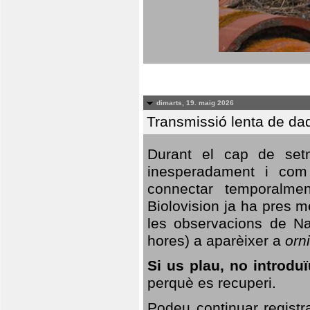
dimarts, 19. maig 2026
Transmissió lenta de da
Durant el cap de setm
inesperadament i com 
connectar temporalme
Biolovision ja ha pres 
les observacions de Na
hores) a aparèixer a
orni
Si us plau, no introd
perquè es recuperi.
Podeu continuar registr