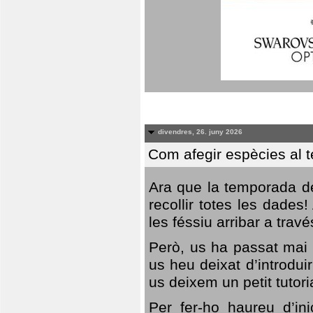
divendres, 26. juny 2026
Com afegir espècies al 
Ara que la temporada de
recollir totes les dades
les féssiu arribar a trav
Però, us ha passat mai 
us heu deixat d’introdu
us deixem un petit tutor
Per fer-ho haureu d’in