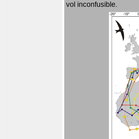
vol inconfusible.