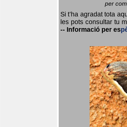
per coma
Si t’ha agradat tota a
les pots consultar tu ma
--
Informació per
es
p