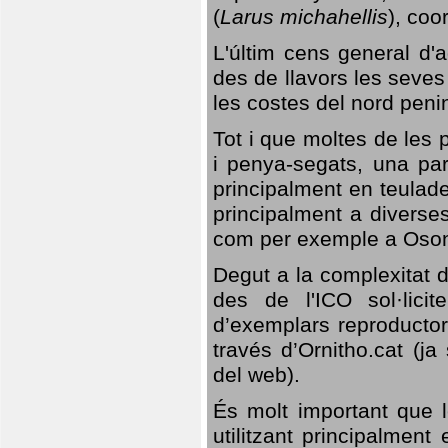
(
Larus michahellis
), coo
L'últim cens general d'a
des de llavors les seves
les costes del nord peni
Tot i que moltes de les p
i penya-segats, una par
principalment en teulad
principalment a diverses
com per exemple a Oso
Degut a la complexitat d
des de l'ICO sol·lici
d’exemplars reproductor
través d’Ornitho.cat (ja
del web).
És molt important que 
utilitzant principalment