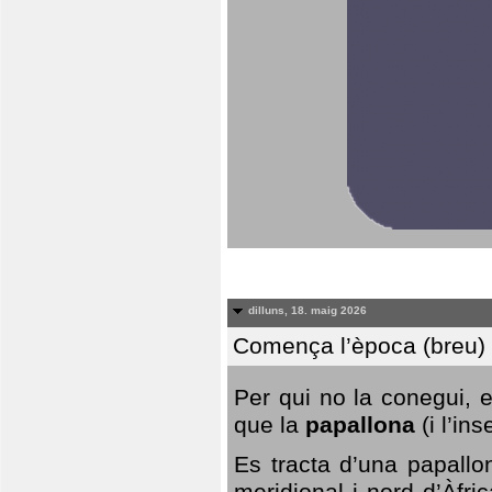
dilluns, 18. maig 2026
Comença l’època (breu) d
Per qui no la conegui, 
que la
papallona
(i l’in
Es tracta d’una papallo
meridional i nord d’Àfri