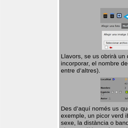
Llavors, se us obrirà un
incorporar, el nombre de
entre d’altres).
Des d’aquí només us que
exemple, un picor verd ib
sexe, la distància o ba