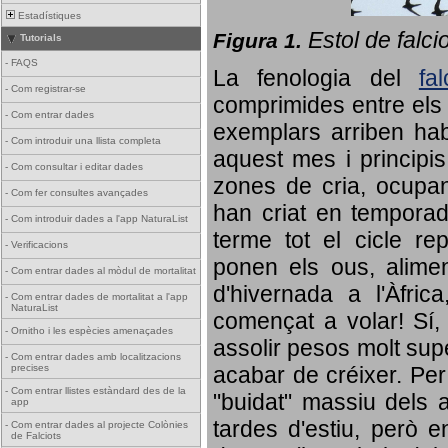
Estadístiques
Estol de falci
Figura 1.
Tutorials
-
FAQS
La fenologia del
fa
-
Com registrar-se
comprimides entre els o
-
Com entrar dades
exemplars arriben habi
-
Com introduir una llista completa
aquest mes i principis
-
Com consultar i editar dades
zones de cria, ocupan
-
Com fer consultes avançades
han criat en tempora
-
Com introduir dades a l'app NaturaList
terme tot el cicle rep
-
Verificacions
ponen els ous, alime
-
Com entrar dades al mòdul de mortalitat
d'hivernada a l'Àfric
-
Com entrar dades de mortalitat a l'app
NaturaList
començat a volar! Sí, 
-
Ornitho i les espècies amenaçades
assolir pesos molt supe
-
Com entrar dades amb localitzacions
precises
acabar de créixer. Per 
-
Com entrar llistes estàndard des de la
"buidat" massiu dels a
app
tardes d'estiu, però e
-
Com entrar dades al projecte Colònies
de Falciots