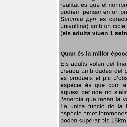
realitat és que el nomb
podíem pensar en un princ
Saturnia pyri
es caracte
univoltina) amb un cicle 
(
els adults viuen 1 set
Quan és la millor èpoc
Els adults volen del fin
creada amb dades del po
es produeix el pic d’ob
espècie és que com el
aquest període
no s’al
l’energia que tenen la 
La única funció de la f
espècie emet feromones
poden superar els 15km