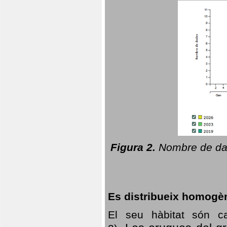
Figura 2.
Nombre de dad
Es distribueix homogè
El seu hàbitat són c