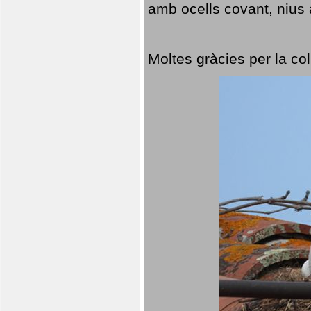
amb ocells covant, nius a
Moltes gràcies per la col