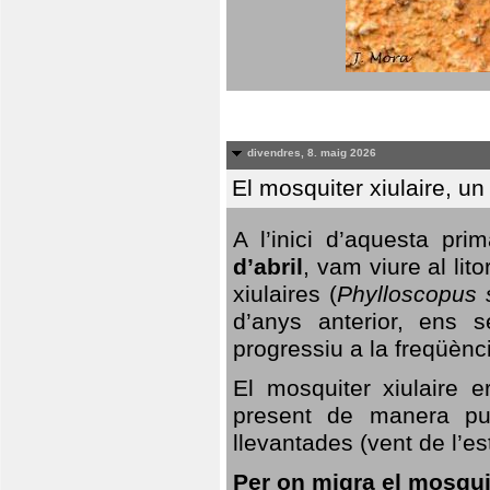
divendres, 8. maig 2026
El mosquiter xiulaire, u
A l’inici d’aquesta pr
d’abril
, vam viure al li
xiulaires (
Phylloscopus s
d’anys anterior, ens s
progressiu a la freqüènc
El mosquiter xiulaire 
present de manera pun
llevantades (vent de l’est
Per on migra el mosquit