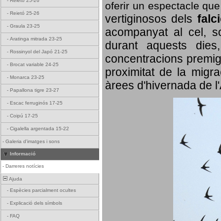
-
Reietó 25-26
oferir un espectacle qu
-
Reietó 25-26
vertiginosos dels
falc
-
Graula 23-25
acompanyat al cel, so
-
Aratinga mitrada 23-25
durant aquests dies
-
Rossinyol del Japó 21-25
concentracions premigr
-
Brocat variable 24-25
proximitat de la migra
-
Monarca 23-25
àrees d'hivernada de l
-
Papallona tigre 23-27
-
Escac ferruginós 17-25
-
Coipú 17-25
-
Cigalella argentada 15-22
-
Galeria d'imatges i sons
Informació
-
Darreres notícies
Ajuda
-
Espècies parcialment ocultes
-
Explicació dels símbols
-
FAQ