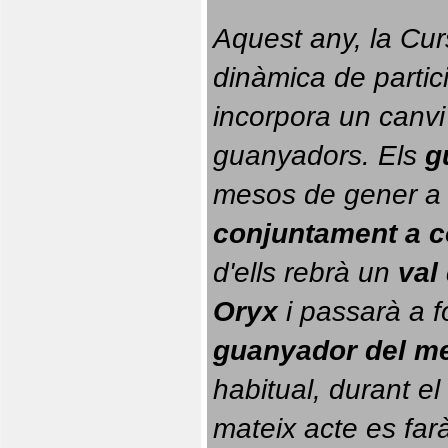
Aquest any, la Cur
dinàmica de partici
incorpora un canvi
guanyadors. 
Els 
g
conjuntament a 
d'ells rebrà un 
val
Oryx
 i passarà a f
guanyador del m
habitual, durant el 
mateix acte es farà