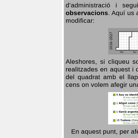
d’administració i se
observacions
. Aquí us 
modificar:
Aleshores, si cliqueu s
realitzades en aquest i
del quadrat amb el llap
cens on volem afegir un
En aquest punt, per af