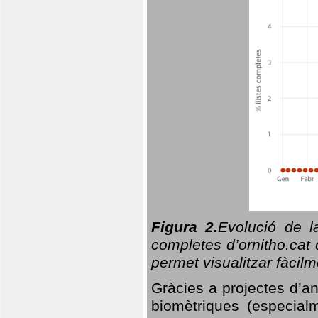
Figura 2.
Evolució de l
completes d’ornitho.cat 
permet visualitzar fàcilm
Gràcies a projectes d’a
biomètriques (especialm