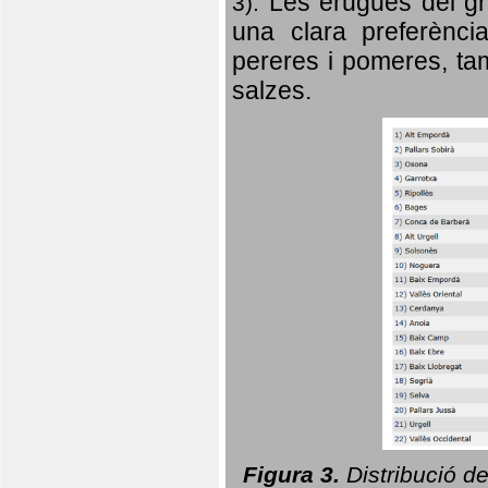
Les erugues del gr
3).
una clara preferència
pereres i pomeres, tam
salzes.
Figura 3.
Distribució d