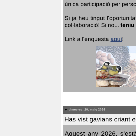
única participació per person
Si ja heu tingut l'oportuni
col·laboració! Si no...
teniu
Link a l'enquesta
aquí
!
dimecres, 20. maig 2026
Has vist gavians criant 
Aquest any 2026, s'est