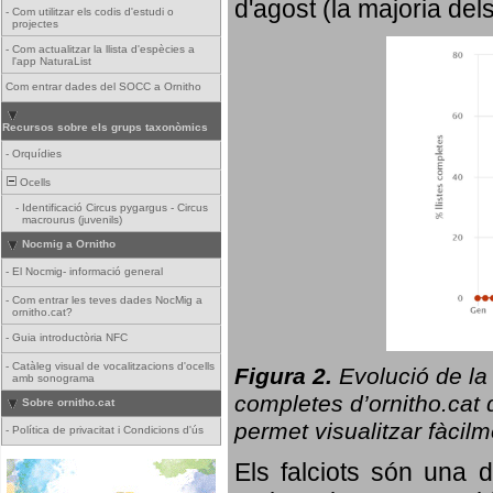
d'agost (la majoria del
-
Com utilitzar els codis d'estudi o
projectes
-
Com actualitzar la llista d'espècies a
l'app NaturaList
Com entrar dades del SOCC a Ornitho
Recursos sobre els grups taxonòmics
-
Orquídies
Ocells
-
Identificació Circus pygargus - Circus
macrourus (juvenils)
Nocmig a Ornitho
-
El Nocmig- informació general
-
Com entrar les teves dades NocMig a
ornitho.cat?
-
Guia introductòria NFC
-
Catàleg visual de vocalitzacions d'ocells
Figura 2.
Evolució de la
amb sonograma
completes d’ornitho.cat q
Sobre ornitho.cat
permet visualitzar fàcilm
-
Política de privacitat i Condicions d'ús
Els falciots són una 