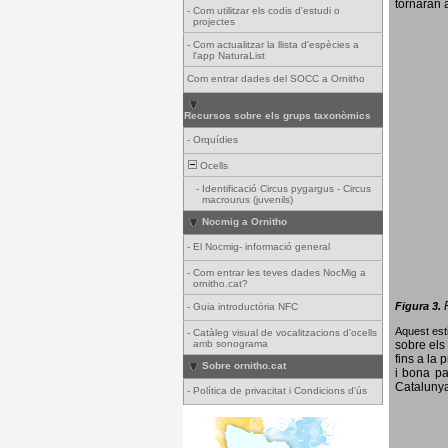
tornaran a
-
Com utilitzar els codis d'estudi o
projectes
-
Com actualitzar la llista d'espècies a
l'app NaturaList
Com entrar dades del SOCC a Ornitho
Recursos sobre els grups taxonòmics
-
Orquídies
Ocells
-
Identificació Circus pygargus - Circus
macrourus (juvenils)
Nocmig a Ornitho
-
El Nocmig- informació general
-
Com entrar les teves dades NocMig a
ornitho.cat?
Figura 3.
-
Guia introductòria NFC
Aquest esti
-
Catàleg visual de vocalitzacions d'ocells
amb sonograma
sobre els 
fins a la 
Sobre ornitho.cat
i bona pa
Catalunya
-
Política de privacitat i Condicions d'ús