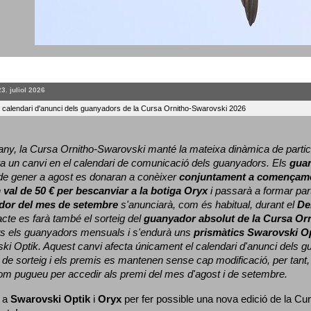
23. juliol 2026
l calendari d'anunci dels guanyadors de la Cursa Ornitho-Swarovski 2026
ny, la Cursa Ornitho-Swarovski manté la mateixa dinàmica de particip
a un canvi en el calendari de comunicació dels guanyadors. 
Els 
gua
e gener a agost es donaran a conèixer 
conjuntament a començame
 
val de 50 € per bescanviar a la botiga Oryx
 i passarà a formar part
dor del mes de setembre
 s'anunciarà, com és habitual, durant el 
De
cte es farà també el sorteig del 
guanyador absolut de la Cursa Or
ts els guanyadors mensuals i s'endurà uns 
prismàtics Swarovski O
ki Optik. 
Aquest canvi afecta únicament el calendari d'anunci dels gua
de sorteig i els premis es mantenen sense cap modificació, per tant,
com pugueu per accedir als premi del mes d'agost i de setembre.
 a 
Swarovski Optik
 i 
Oryx
 per fer possible una nova edició de la Cur