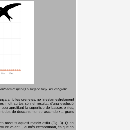
ntenen l’espècie) al llarg de l’any. Aquest gràfic
lança amb les orenetes, no hi estan estretament
es molt curtes són el resultat d'una evolució
, beu aprofitant la superfície de basses o rius,
nt períodes de descans mentre ascendeix a grans
es nascuts aquest mateix estiu (Fig. 3). Quan
iure volant. I, el més extraordinari, és que no