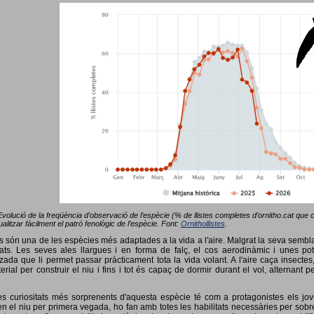
Evolució de la freqüència d’observació de l’espècie (% de llistes completes d’ornitho.cat que co
alitzar fàcilment el patró fenològic de l’espècie. Font:
Ornithollistes
.
ots són una de les espècies més adaptades a la vida a l'aire. Malgrat la seva semb
ts. Les seves ales llargues i en forma de falç, el cos aerodinàmic i unes pot
tzada que li permet passar pràcticament tota la vida volant. A l'aire caça insectes
terial per construir el niu i fins i tot és capaç de dormir durant el vol, alterna
s curiositats més sorprenents d'aquesta espècie té com a protagonistes els jov
 el niu per primera vegada, ho fan amb totes les habilitats necessàries per sobrev