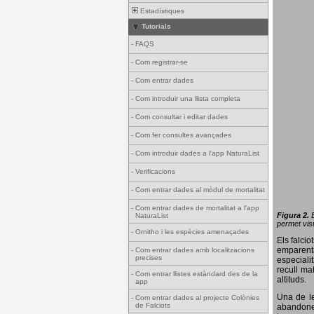
Estadístiques
Tutorials
-
FAQS
-
Com registrar-se
-
Com entrar dades
-
Com introduir una llista completa
-
Com consultar i editar dades
-
Com fer consultes avançades
-
Com introduir dades a l'app NaturaList
-
Verificacions
-
Com entrar dades al mòdul de mortalitat
-
Com entrar dades de mortalitat a l'app
Figura 2.
NaturaList
permet visu
-
Ornitho i les espècies amenaçades
Els falci
emparenta
-
Com entrar dades amb localitzacions
precises
especiali
recull ma
-
Com entrar llistes estàndard des de la
altituds.
app
Una de le
-
Com entrar dades al projecte Colònies
de Falciots
abandonen