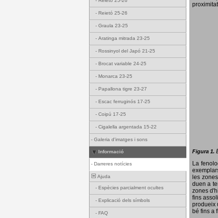
-
Reietó 25-26
proximitat
-
Reietó 25-26
-
Graula 23-25
-
Aratinga mitrada 23-25
-
Rossinyol del Japó 21-25
-
Brocat variable 24-25
-
Monarca 23-25
-
Papallona tigre 23-27
-
Escac ferruginós 17-25
-
Coipú 17-25
-
Cigalella argentada 15-22
-
Galeria d'imatges i sons
Figura 1.
Informació
La fenol
-
Darreres notícies
exemplars
Ajuda
les zones
duen a te
-
Espècies parcialment ocultes
zones d'hi
fins assol
-
Explicació dels símbols
produeix 
bé fins a 
-
FAQ