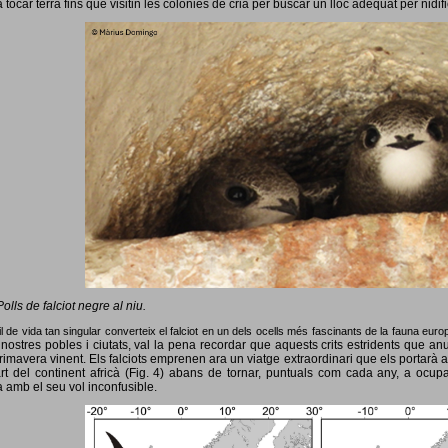
 tocar terra fins que visitin les colònies de cria per buscar un lloc adequat per nidif
Polls de falciot negre al niu.
l de vida tan singular converteix el falciot en un dels ocells més fascinants de la fauna eur
nostres pobles i ciutats, val la pena recordar que aquests crits estridents que anun
primavera vinent.
Els falciots emprenen ara un viatge extraordinari que els portarà a
rt del continent africà (Fig. 4) abans de tornar, puntuals com cada any, a ocup
 amb el seu vol inconfusible.