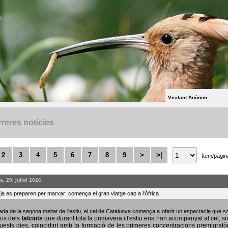
Visitant Anònim
reres notícies
2
3
4
5
6
7
8
9
>
>|
ítem/pàgin
, 29. juliol 2026
s ja es preparen per marxar: comença el gran viatge cap a l'Àfrica
bada de la segona meitat de l'estiu, el cel de Catalunya comença a oferir un espectacle que
sos dels
falciots
que durant tota la primavera i l'estiu ens han acompanyat al cel, s
uests dies, coincidint amb la formació de les primeres concentracions premigratò