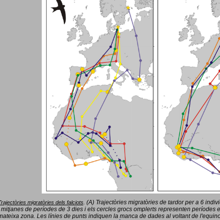
(A) Trajectòries migratòries de tardor per a 6 indi
Trajectòries migratòries dels falciots
.
 mitjanes de períodes de 3 dies i els cercles grocs omplerts representen períodes 
mateixa zona. Les línies de punts indiquen la manca de dades al voltant de l'equinoc