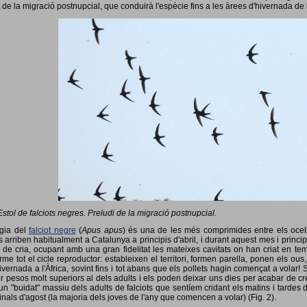
 de la migració postnupcial, que conduirà l'espècie fins a les àrees d'hivernada de 
Estol de falciots negres. Preludi de la migració postnupcial.
ogia del
falciot negre
(
Apus apus
) és una de les més comprimides entre els ocells
 arriben habitualment a Catalunya a principis d'abril, i durant aquest mes i princip
 de cria, ocupant amb una gran fidelitat les mateixes cavitats on han criat en 
rme tot el cicle reproductor: estableixen el territori, formen parella, ponen els ou
vernada a l'Àfrica, sovint fins i tot abans que els pollets hagin començat a volar! 
ir pesos molt superiors al dels adults i els poden deixar uns dies per acabar de créix
un "buidat" massiu dels adults de falciots que sentíem cridant els matins i tardes 
finals d'agost (la majoria dels joves de l'any que comencen a volar) (Fig. 2).