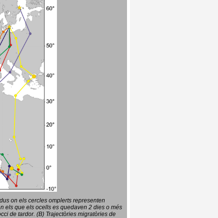
vidus on els cercles omplerts representen
en els que els ocells es quedaven 2 dies o més
ci de tardor. (B) Trajectòries migratòries de