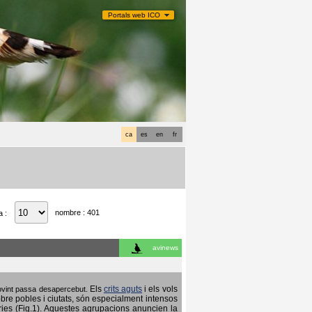
Portals web ICO
ca
es
en
fr
nombre : 401
a :
avinews
Els
crits aguts
i els vols
 sovint passa desapercebut.
obre pobles i ciutats, són especialment intensos
ries (Fig.1). Aquestes agrupacions anuncien la