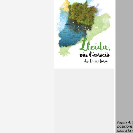
Figura 4.
posicions
dies a la 