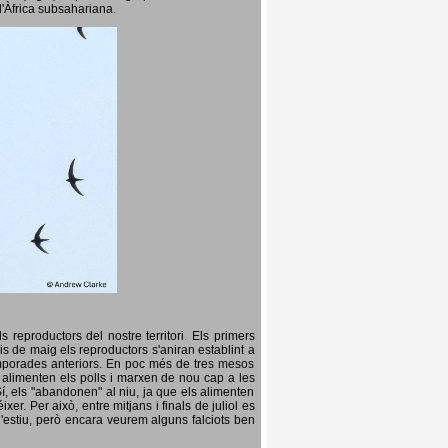
l'Àfrica subsahariana.
 reproductors del nostre territori. Els primers
is de maig els reproductors s'aniran establint a
temporades anteriors. En poc més de tres mesos
s, alimenten els polls i marxen de nou cap a les
Sí, els "abandonen" al niu, ja que els alimenten
er. Per això, entre mitjans i finals de juliol es
d'estiu, però encara veurem alguns falciots ben