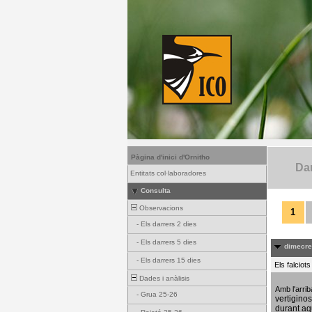
Pàgina d'inici d'Ornitho
Dar
Entitats col·laboradores
Consulta
Observacions
1
-
Els darrers 2 dies
-
Els darrers 5 dies
dimecres
-
Els darrers 15 dies
Els falciot
Dades i anàlisis
Amb l'arri
-
Grua 25-26
vertigino
durant aq