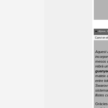
dijous, 
Canvi en e
Aquest a
incorpor
mesos d
rebrà un
guanya
mateix a
entre to
Swarovs
sistema 
llistes 
Gràcies