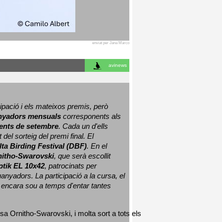
enviat per Jana Marco
avinews
ació i els mateixos premis, però 
nyadors mensuals
 corresponents als 
nts de setembre
. Cada un d'ells 
 del sorteig del premi final. 
El 
lta Birding Festival (DBF)
. En el 
nitho-Swarovski
, que serà escollit 
ptik EL 10x42
, patrocinats per 
nyadors. La participació a la cursa, el 
 encara sou a temps d'entar tantes 
sa Ornitho-Swarovski, i molta sort a tots els 